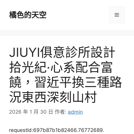
跳
至
橘色的天空
選
主
要
單
內
容
JIUYI俱意診所設計
拾光紀·心系配合富
饒，習近平換三種路
況東西深刻山村
2026 年 1 月 30 日
作者:
admin
requestId:697b87b1b82466.76772689.