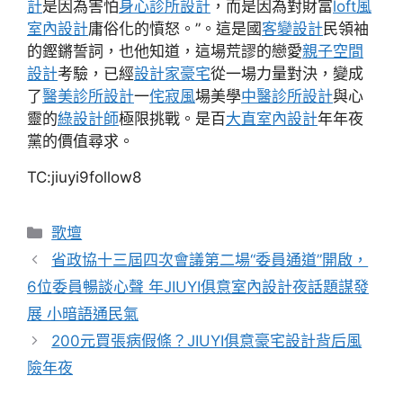
計
是因為害怕
身心診所設計
，而是因為對財富
loft風
室內設計
庸俗化的憤怒。”。這是國
客變設計
民領袖
的鏗鏘誓詞，也他知道，這場荒謬的戀愛
親子空間
設計
考驗，已經
設計家豪宅
從一場力量對決，變成
了
醫美診所設計
一
侘寂風
場美學
中醫診所設計
與心
靈的
綠設計師
極限挑戰。是百
大直室內設計
年年夜
黨的價值尋求。
TC:jiuyi9follow8
分
歌壇
類
省政協十三屆四次會議第二場“委員通道”開啟，
6位委員暢談心聲 年JIUYI俱意室內設計夜話題謀發
展 小暗語通民氣
200元買張病假條？JIUYI俱意豪宅設計背后風
險年夜