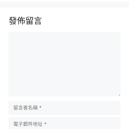
發佈留言
留
言
留
言
者
電
名
子