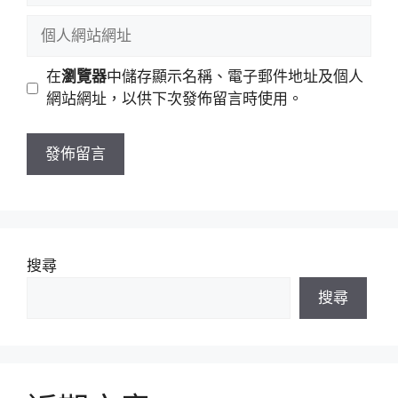
稱
郵
個
件
人
地
網
在
瀏覽器
中儲存顯示名稱、電子郵件地址及個人
址
站
網站網址，以供下次發佈留言時使用。
網
址
搜尋
搜尋