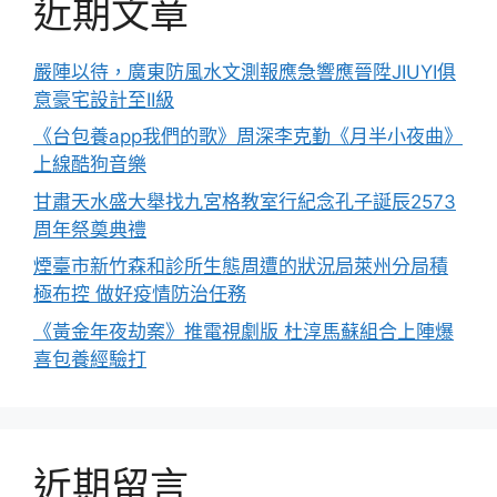
近期文章
嚴陣以待，廣東防風水文測報應急響應晉陞JIUYI俱
意豪宅設計至II級
《台包養app我們的歌》周深李克勤《月半小夜曲》
上線酷狗音樂
甘肅天水盛大舉找九宮格教室行紀念孔子誕辰2573
周年祭奠典禮
煙臺市新竹森和診所生態周遭的狀況局萊州分局積
極布控 做好疫情防治任務
《黃金年夜劫案》推電視劇版 杜淳馬蘇組合上陣爆
喜包養經驗打
近期留言