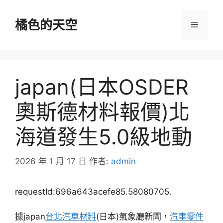
跳
至
橘色的天空
選
主
要
單
內
容
japan(日本OSDER
奧斯德材料報價)北
海道發生5.0級地動
2026 年 1 月 17 日
作者:
admin
requestId:696a643acefe85.58080705.
據japan
台北汽車材料
(日本)氣象廳新聞，
汽車零件