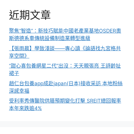
近期文章
聚焦“智造”：新技巧賦能中國老產業基地OSDER奧
斯德德系車傳統設備制造業轉型進級
【張雨晨】學致淺談——專心讀《論語找九宮格共
享空間》
“甜心喜包養網星二代”出沒：天天親張亮 王詩齡扯
裙子
趙仁台包養app成赴japan(日本)接收采訪 本地粉絲
深感幸福
受利率秀傳醫院供膳預期變化打擊 SREIT總回報率
本年來跌逾4%