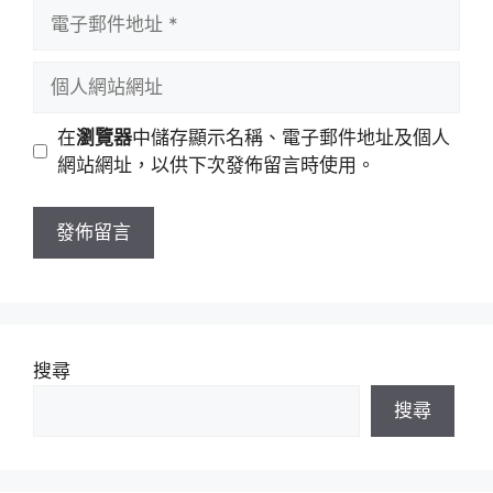
者
電
名
子
稱
郵
個
件
人
地
網
在
瀏覽器
中儲存顯示名稱、電子郵件地址及個人
址
站
網站網址，以供下次發佈留言時使用。
網
址
搜尋
搜尋