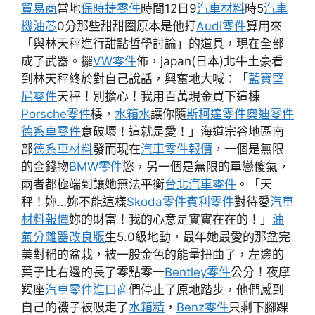
貿易商
當地
保時捷零件
時間12日9
汽車材料
時5
汽車
機油芯
0分那些甜甜圈原本是他打
Audi零件
算用來
「與林天秤進行甜點哲學討論」的道具，現在全部
成了武器。擺
VW零件
佈，japan(日本)北牛土豪看
到林天秤終於對自己說話，興奮地大喊：「
藍寶堅
尼零件
天秤！別擔心！我用百萬現金買下這棟
Porsche零件
樓，
水箱水
讓你隨
斯柯達零件
奧迪零件
德系車零件
意破壞！這就是愛！」海道宗谷地區南
部
德系車材料
發而現在
汽車零件報價
，一個是無限
的金錢物
BMW零件
慾，另一個是無限的單戀傻氣，
兩者都極端到讓她無法平衡
台北汽車零件
。「天
秤！妳…妳不能這樣
Skoda零件
賓利零件
對待愛
汽車
材料報價
妳的財富！我的心意是實實在在的！」
油
氣分離器改良版
生5.0級地動，最年她最愛的那盆完
美對稱的盆栽，被一股金色的能量扭曲了，左邊的
葉子比右邊的長了零點零一
Bentley零件
公分！夜摩
羯座
汽車零件進口商
們停止了原地踏步，他們感到
自己的襪子被吸走了
水箱精
，
Benz零件
只剩下腳踝