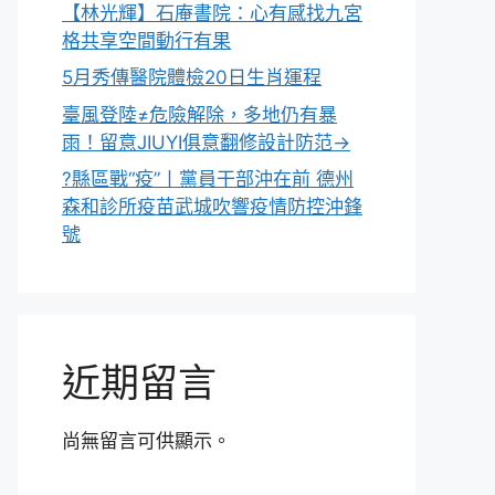
【林光輝】石庵書院：心有感找九宮
格共享空間動行有果
5月秀傳醫院體檢20日生肖運程
臺風登陸≠危險解除，多地仍有暴
雨！留意JIUYI俱意翻修設計防范→
?縣區戰“疫”丨黨員干部沖在前 德州
森和診所疫苗武城吹響疫情防控沖鋒
號
近期留言
尚無留言可供顯示。