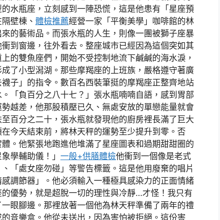
型的水瓶座，立刻感到一陣恐慌，這是他患有「星座預
在隔壁棟、
體檢推薦
經營一家「平衡美學」咖啡館的林
出來的藝術品。而張水瓶的人生，則像一團被獅子座暴
他衝到窗邊，往外看去。整座城市已經因為這個突如其
道上的雙魚座們，開始不受控制地流下鹹鹹的海水淚，
形成了小型潟湖。那些摩羯座的上班族，嚴格遵守著廣
去襪子」的指令。數百名西裝筆挺的摩羯座正整齊地站
水。「負百分之八十七？」張水瓶喃喃自語，感到胃部
運勢越差，他那股積壓已久、無處安放的單戀能量就會
跌至百分之二十，張水瓶就發現他的廚房裡長滿了巨大
須在今天結束前，將林天秤的運勢至少提升到零。否
實體。他緊張地跑進他堆滿了星座圖表和過期甜甜圈的
星象學輔助儀！」
一般+供膳體檢
他衝到一個像是老式
」、「處女座勿碰」等警告標籤。這是他用廢棄的唱片
情感調節器」。他必須輸入一種極具感染力的正面情緒
座的優勢，就是超脫一切的理性與冷靜…才怪！我只有
了一眼腳邊。那裡放著一個他為林天秤準備了兩年的禮
成的音樂盒。他從未送出，因為害怕被拒絕。這份害