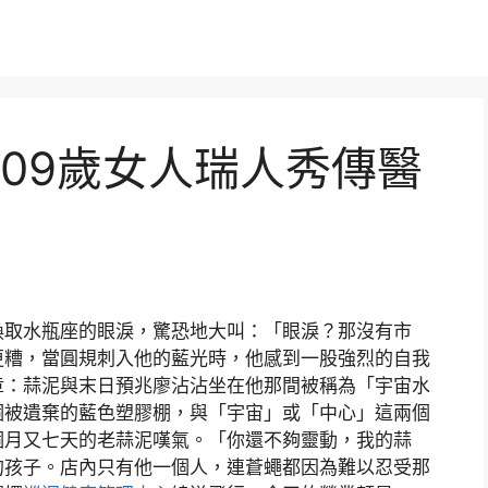
109歲女人瑞人秀傳醫
換取水瓶座的眼淚，驚恐地大叫：「眼淚？那沒有市
更糟，當圓規刺入他的藍光時，他感到一股強烈的自我
章：蒜泥與末日預兆廖沾沾坐在他那間被稱為「宇宙水
個被遺棄的藍色塑膠棚，與「宇宙」或「中心」這兩個
個月又七天的老蒜泥嘆氣。「你還不夠靈動，我的蒜
的孩子。店內只有他一個人，連蒼蠅都因為難以忍受那