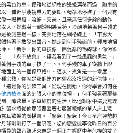
來的黑色跑車，優雅地從網格的邊緣漂移而過。跑車的
它以一種近乎蔑視重力的姿態，精準地停進了一個只有
就像一場舞蹈，流暢、完美，且毫無任何多餘的動作
的女人，她戴著一副透明護目鏡，冷酷地朝著何手殘的
像是被測量過一樣，完美地落在網格線上。「車影大
都顫抖著不敢發出聲音。她走到何手殘面前，輕蔑地掃
冰冷。「新手，你的車技像一團混亂的毛線球。你污染
紙——『永不放棄』，讓我看到了一絲愚蠢的勇氣。」
對著何手殘的車子按了一下。何手殘的車子從牆上脫
了地面上的一個停車格中。這次，夾角是——零度。
一種宗教，你就是那個連方向盤都沒摸過的新信徒。」
：「這是你的訓練工具，從現在開始，你得學會如何在
巿健康檢查
面的針眼大小的車位裡。」何手殘看著那輛
感到一陣眩暈。泊車維度的生活，比他想象中還要無理
曲》張水瓶從他那張覆蓋著七層舊報紙的單人床上驚
陣震耳欲聾的廣播聲。「緊急！緊急！今日星座運勢超
於月球剛剛打了一個噴嚏，您的戀愛機率從昨日的百分
廣播員的聲音聽起來像是一個正在經歷中年危機的雙子