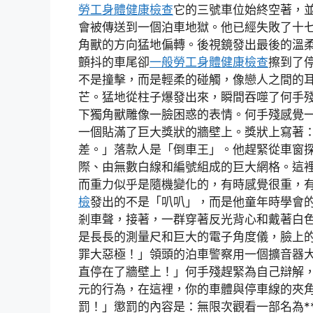
勞工身體健康檢查
它的三號車位始終空著，
會被傳送到一個泊車地獄。他已經失敗了十
角獸的方向猛地偏轉。後視鏡發出最後的溫
顫抖的車尾卻
一般勞工身體健康檢查
擦到了
不是撞擊，而是輕柔的碰觸，像戀人之間的
芒。猛地從柱子爆發出來，瞬間吞噬了何手
下獨角獸雕像一臉困惑的表情。何手殘感覺
一個貼滿了巨大獎狀的牆壁上。獎狀上寫著
差。」落款人是「倒車王」。他趕緊從車窗
際、由無數白線和編號組成的巨大網格。這
而重力似乎是隨機變化的，有時感覺很重，
檢
發出的不是「叭叭」，而是他童年時學會
剎車聲，接著，一群穿著反光背心和戴著白
是長長的測量尺和巨大的電子角度儀，臉上
罪大惡極！」領頭的泊車警察用一個擴音器
直停在了牆壁上！」何手殘趕緊為自己辯解
元的行為，在這裡，你的車體與停車線的夾
罰！」懲罰的內容是：無限次觀看一部名為*