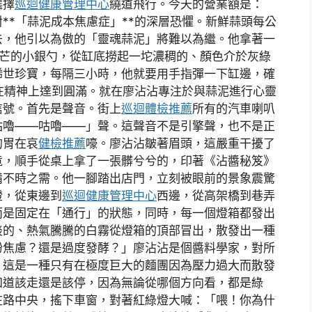
選擇
巡迴健康管理中心
繞道飛行。今天的營業額是：
**「蒜泥成本焦慮症」**的深層恐懼。新鮮蒜頭每公
去，他引以為傲的「靈魂蒜泥」將難以為繼。他拿著一
芒的小銀勺，從缸底撈起一坨濃稠的、顏色介於灰綠
稀世珍寶，每隔三小時，他就要用手指彈一下缸邊，確
其在精神上達到圓滿。就在廖沾沾專注於與蒜泥進行心靈
信號。首先是聲音。街上
巡迴體檢推薦
所有的汽車喇叭
咕嚕——咕嚕——」聲。這聲音不是引擎聲，也不是正
的胃在哀
健檢推薦
嚎。廖沾沾皺著眉頭，這嚴重干擾了
竟，順手從桌上拿了一張髒兮兮的，印著《沾醬秘笈》
備不時之需。他一腳踏出店門，立刻被眼前的景象震驚
燈，從東邊到
巡迴健康管理中心
西邊，從高架橋到巷弄
而是固定在「通行」的狀態，同時，每一個燈箱都發出
淡的、熱氣騰騰的白霧從燈箱的頂部冒出，散發出一種
粉焦慮？還是過度發酵？」廖沾沾是個醬料學家，對所
，這是一種只有在極度巨大的麵團因為壓力過大而散發
知道該走還是該停，因為無論從哪個方向看，都是綠
在路中央，搖下車窗，對著紅綠燈大喊：「喂！你為什