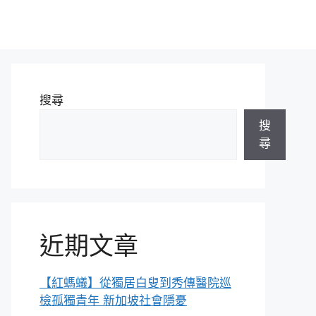
搜尋
搜
尋
近期文章
【紅螞蟻】從獨居白叟到秀傳醫院巡
檢孤獨青年 新加坡社會隱憂