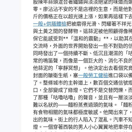
股陳年蒜頭混合著鐵鏽與淡淡絕望的味道而
零。廖沾沾不安的不是店裡的生意，而是他對
斤的價格正在以超光速上漲，如果再這樣下
一般+供膳體檢
把被磨得光滑、閃耀著不祥光
與土黃之間的發酵物。這蒜泥被他照顧得像
保它能感受到**「溫和的震動」**，以助
交流時，外面的世界開始發出一些不對勁的
同時發出了一個持續不斷、低沉且潮濕的「
常的鳴笛聲，而像是一個巨大的、消化不良
他蒜泥的「寧靜冥想」。他決定出去看個究
封面的皺衛生紙，塞
一般勞工健檢
進口袋以
了。整條城市的主幹道上，數百個交通信號
口，全部變成了綠燈。它們不是交替閃爍，
了那種「咕嚕咕嚕」的聲音，並且有一層淡
難以名狀的——麵粉蒸煮過頭的氣味。「麵
有食物相關的氣味都極度敏感。他聞出來了
出的氣味。街上的行人陷入了混亂。汽車不
燈。一個穿著西裝的男人小心翼翼地把車停