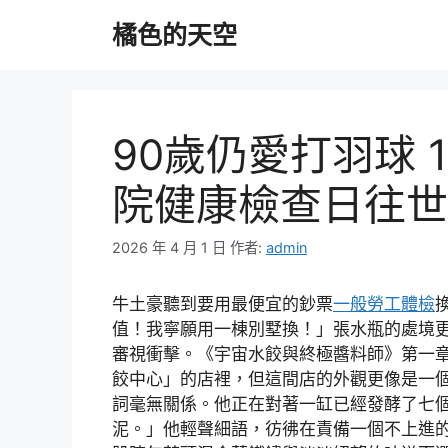
跳
橘色的天空
至
主
要
內
容
90歲仍愛打羽球 
院健康檢查日往世
2026 年 4 月 1 日
作者:
admin
牛土豪聽到要用最便宜的鈔票
一般勞工體檢
值！我寧願用一棟別墅換！」張水瓶的處境
審視衝擊。《宇宙水餃與終極醬料師》第一
餃中心」的店裡，但這間店的外觀更像是一
詞毫無關係。他正在對著一缸已經發酵了七
泥。」他輕聲細語，彷彿在責備一個不上進