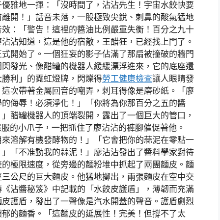
子優雅地一揮：「沒時間了，沾沾先生！宇宙水餃快要
前離開！」話音未落，一股極致尖銳、刺鼻的酸氣猛地
音效：「警告！這裡的醬油比例嚴重失衡！百分之九十
廖沾沾知道，這是他的宿敵，王醋狂，已經找上門了。
正式開始了。一個狂妄的影子佔滿了那扇被撞破的牆門
閃閃發光、像醋罐的機器人緩緩漂浮進來，它的底座還
大勝利」的霓虹燈牌，閃爍得
勞工健康檢查
讓人眼睛發
，這次帶著金屬回音的嘲弄，刺耳得像是磨砂紙。「廖
學的侮辱！必須淨化！」「你將為你那百分之五的醬
！」醋罐機器人的頂端裂開，露出了一個巨大的管口，
燕尾服的小爪子，一把抓住了廖沾沾的褲腳催促著他。
用來溶解有機發酵物的！」「它會把你的蒜泥在零點一
！」「不准動我的蒜泥！」廖沾沾發出了醬料學家對待
餃的極限速度，從旁邊的麵粉堆中抓起了兩團麵皮。麵
徑三公尺的巨大麵皮。他猛地擲出，兩張麵皮在空中交
傳《沾醬秘笈》中記載的「水餃皮護盾」，薄韌而充滿
麵皮護盾，發出了一聲像是汽水開蓋的聲音。護盾劇烈
濃郁的麵香。「這麵皮的延展性！完美！但撐不了太