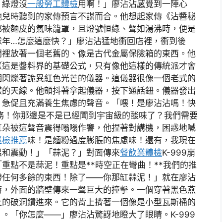
！綠燈沒
一般勞工體檢
用啊！」廖沾沾感覺到一陣心
他兒時聽到的家傳預言不謀而合。他想起家傳《沾醬秘
都被麵皮的氣味籠罩，且燈號恒綠、聲如湯沸時，便是
球年…怎麼這麼快？」廖沾沾猛地衝回店裡，衝到後
門裡放著一個老舊的、像是古代金屬保險箱的東西。他
（這是醬料界的基礎公式，只有像他這樣的傳統派才會
個閃爍著詭異紅色光芒的儀器。這儀器很像一個老式的
樣的天線。他顫抖著拿起儀器，按下通話鈕。儀器發出
、急促且充滿養生焦慮的聲音。「喂！是廖沾沾嗎！快
特務！你那邊是不是已經聞到宇宙級的酸味了？我們需要
耳朵被這聲音震得嗡嗡作響，他捏著對講機，困惑地喊
巡檢推薦
味！是麵粉過度膨脹的焦慮味！還有，我現在
溫和震動！」「蒜泥？」對面傳來
餐飲業體檢
K-999崩
重點不是蒜泥！重點是**時空正在彎曲！**我們的推
帶任何多餘的東西！除了——你那缸蒜泥！」就在廖沾
時，外面的牆壁傳來一聲巨大的撞擊。一個穿著黑色燕
上的破洞鑽進來。它的背上揹著一個像是小型瓦斯桶的
。「你怎麼——」廖沾沾驚訝地瞪大了眼睛。K-999