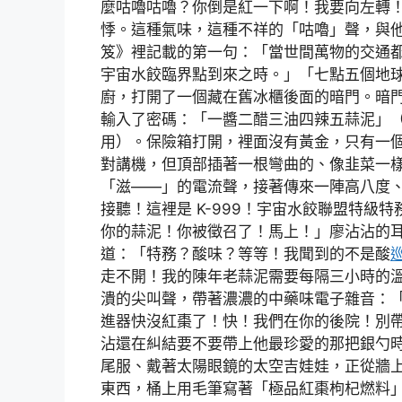
麼咕嚕咕嚕？你倒是紅一下啊！我要向左轉
悸。這種氣味，這種不祥的「咕嚕」聲，與
笈》裡記載的第一句：「當世間萬物的交通
宇宙水餃臨界點到來之時。」「七點五個地
廚，打開了一個藏在舊冰櫃後面的暗門。暗
輸入了密碼：「一醬二醋三油四辣五蒜泥」
用）。保險箱打開，裡面沒有黃金，只有一
對講機，但頂部插著一根彎曲的、像韭菜一
「滋——」的電流聲，接著傳來一陣高八度
接聽！這裡是 K-999！宇宙水餃聯盟特級
你的蒜泥！你被徵召了！馬上！」廖沾沾的
道：「特務？酸味？等等！我聞到的不是酸
走不開！我的陳年老蒜泥需要每隔三小時的
潰的尖叫聲，帶著濃濃的中藥味電子雜音：「
進器快沒紅棗了！快！我們在你的後院！別
沾還在糾結要不要帶上他最珍愛的那把銀勺
尾服、戴著太陽眼鏡的太空吉娃娃，正從牆
東西，桶上用毛筆寫著「極品紅棗枸杞燃料」