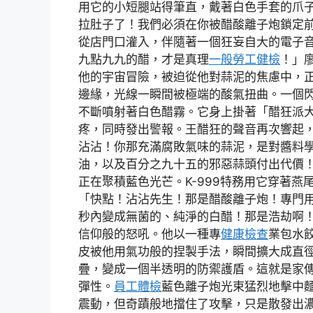
用它的小短腿站得筆直，戴著白色手套的爪
拉肚子了！我們必須在你被醋酸離子炮鎖定
從店門口灌入，伴隨著一個狂妄自大的電子
九點九九的醋，才是真理
一般勞工健檢
！」
他的宇宙冒險，被迫從他對蒜泥的焦慮中，
邊緣，光線一瞬間被極端的酸氣扭曲。一個
不斷噴射著白色醋霧。它身上掛著「醋狂派
疼，同時發出警報。王醋狂的聲音再次響起
沾沾！你那充滿腐敗氣味的蒜泥，是對醬料
油，以及百分之九十五的邪惡蒜頭付出代價
正在聚積藍色光芒。K-999特務用它穿著
「快點！沾沾先生！那是醋酸離子炮！專門
秒內變成無菌的、純淨的白醋！那是浩劫啊
信仰般的怒吼。他以一種專
健康檢查
業包水
皮被他用氣功般的捏製手法，瞬間擴大成直
疊，變成一個半透明的防禦護盾。這就是家
彈性。
員工體檢
藍色離子炮光束猛烈地擊中
震動，但奇蹟般地擋住了攻擊，只是散發出