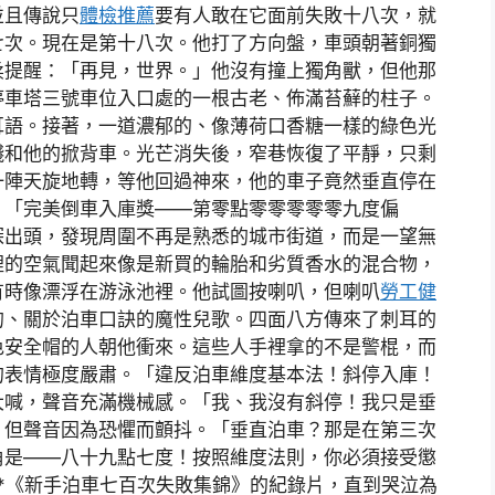
並且傳說只
體檢推薦
要有人敢在它面前失敗十八次，就
七次。現在是第十八次。他打了方向盤，車頭朝著銅獨
柔提醒：「再見，世界。」他沒有撞上獨角獸，但他那
停車塔三號車位入口處的一根古老、佈滿苔蘚的柱子。
耳語。接著，一道濃郁的、像薄荷口香糖一樣的綠色光
殘和他的掀背車。光芒消失後，窄巷恢復了平靜，只剩
一陣天旋地轉，等他回過神來，他的車子竟然垂直停在
：「完美倒車入庫獎——第零點零零零零零九度偏
探出頭，發現周圍不再是熟悉的城市街道，而是一望無
裡的空氣聞起來像是新買的輪胎和劣質香水的混合物，
有時像漂浮在游泳池裡。他試圖按喇叭，但喇叭
勞工健
的、關於泊車口訣的魔性兒歌。四面八方傳來了刺耳的
色安全帽的人朝他衝來。這些人手裡拿的不是警棍，而
的表情極度嚴肅。「違反泊車維度基本法！斜停入庫！
大喊，聲音充滿機械感。「我、我沒有斜停！我只是垂
，但聲音因為恐懼而顫抖。「垂直泊車？那是在第三次
角是——八十九點七度！按照維度法則，你必須接受懲
*《新手泊車七百次失敗集錦》的紀錄片，直到哭泣為