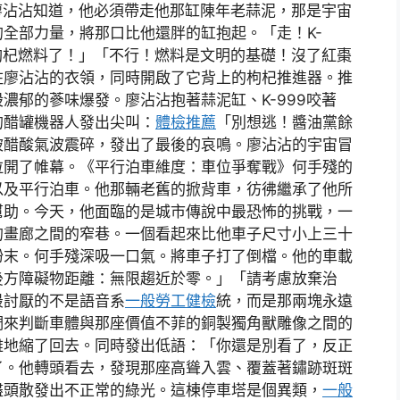
。廖沾沾知道，他必須帶走他那缸陳年老蒜泥，那是宇宙
全部力量，將那口比他還胖的缸抱起。「走！K-
枸杞燃料了！」「不行！燃料是文明的基礎！沒了紅棗
住廖沾沾的衣領，同時開啟了它背上的枸杞推進器。推
濃郁的蔘味爆發。廖沾沾抱著蒜泥缸、K-999咬著
的醋罐機器人發出尖叫：
體檢推薦
「別想逃！醬油黨餘
被醋酸氣波震碎，發出了最後的哀鳴。廖沾沾的宇宙冒
拉開了帷幕。《平行泊車維度：車位爭奪戰》何手殘的
以及平行泊車。他那輛老舊的掀背車，彷彿繼承了他所
幫助。今天，他面臨的是城市傳說中最恐怖的挑戰，一
的畫廊之間的窄巷。一個看起來比他車子尺寸小上三十
粉末。何手殘深吸一口氣。將車子打了倒檔。他的車載
後方障礙物距離：無限趨近於零。」「請考慮放棄治
最討厭的不是語音系
一般勞工健檢
統，而是那兩塊永遠
們來判斷車體與那座價值不菲的銅製獨角獸雕像之間的
雅地縮了回去。同時發出低語：「你還是別看了，反正
了。他轉頭看去，發現那座高聳入雲、覆蓋著鏽跡斑斑
盡頭散發出不正常的綠光。這棟停車塔是個異類，
一般