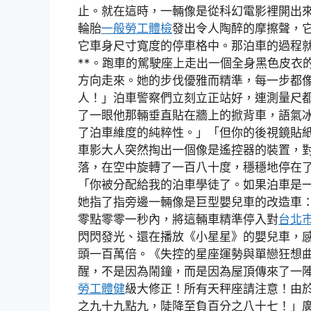
止。就在這時，一輛像是從科幻電影裡開出
輪胎
一般勞工體檢
發出令人陶醉的摩擦聲，
它車身尺寸寬度的停車格中。那泊車的過程
**。跑車的駕駛座上走出一個全身黑色皮衣
方向走來。她的步伐優雅而精準，每一步都
人！」泊車警察們立刻立正站好，連測量尺
了一眼他那輛垂直貼在牆上的掀背車，語氣
了泊車維度的純粹性。」「但你的後視鏡貼
車影大人突然掏出一個像是遙控器的裝置，
落，在空中旋轉了一百八十度，穩穩地停在
「你被分配給我的泊車學徒了。如果泊車是
她指了指旁邊一輛像是巨型嬰兒車的改造車
零點零零一秒內，將這輛車精準停入對
台北
閃閃發光、還在播放《小星星》的嬰兒車，
頭一百萬倍。《失控的星座運勢與單戀狂想
醒，不是因為鬧鐘，而是因為屋頂傳來了一
勞工體健
級大修正！所有天秤座請注意！由
之九十九點九，陡降至負百分之八十七！」