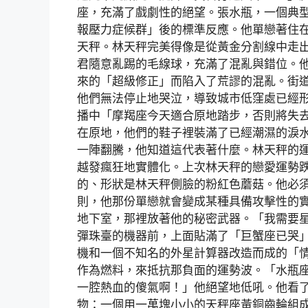
座，充滿了戲劇性的絕望。張水瓶，一個典
報壓力症候群」後的標準反應。他單戀著住
天秤。林天秤完美得像是從黃金分割線中走
君隨意亂踢的毛線球，充滿了混亂與錯位。
來的「超級修正」而陷入了荒謬的混亂。街
他們無法停止地哭泣，導致城市低窪處已經
播中「摩羯座今天適合原地踏步，否則將失
在原地，他們的鞋子裡裝滿了已經潮濕的淚
一陣翻騰，他知道這代表著什麼。林天秤的
越發瘋狂地實體化。上次林天秤的戀愛運勢
的、形狀是林天秤側臉的粉紅色蘑菇。他必
則，他那份單戀就會變成某種具備攻擊性的
地下室，那裡放著他的秘密武器。「我需要
彈珠臺的機器前，上面貼滿了「巨蟹座已哭
機和一個不知名的外星計算器改造而成的「
作為燃料，來抵抗那負面的運勢波。「水瓶
一腔熱血的傻氣啊！」他絕望地低吼。他看
物：一個用一萬塊小小的天秤座黃銅齒輪組