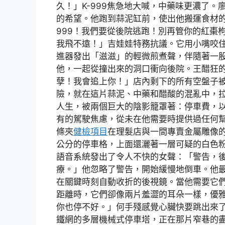
久！」K-999焦急地大喊，中藥味更濃了
的希望。他跑到蒜泥缸前，使出他搬運食材的
999！我們要從後院逃跑！別再管你的紅棗
我飛不遠！」吉娃娃特務抗議。它用小嘴咬
進器發出「滋滋」的輕微煎煮聲，伴隨著一股
他，一起從撞出來的洞口衝向後院。王醋狂
孽！我會追上你！」店內剩下的所有空盤子
險，就在這片蒜泥、中藥和醋酸的混亂中，
人生，被兩個巨大的陰影籠罩著：停車費，
有的駕駛焦慮，從未在他需要時提供過任何
條夾
健檢項目
在理髮店與一間專賣金屬雕像
公分的停車格，上面還灑著一層可疑的白色
語音系統發出了令人不快的女聲：「警告，
療。」他忽略了警告，開始緩慢地倒車。他
在關鍵時刻自動收折的後視鏡。當他需要它
距離時，它們卻像兩片羞澀的耳朵一樣，優
你也停不好。」何手殘感覺心臟快要跳出來
鐵網的多層機械式停車塔，正在那片窄巷的