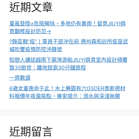
近期文章
臺風登陸≠危險解除，多地仍有暴雨！留意JIUYI俱
意翻修設計防范→
?縣區戰“疫”丨黨員干部沖在前 德州森和診所疫苗武
城吹響疫情防控沖鋒號
知戀人講述越南下龍灣游船JIUYI俱意室內設計傾覆
致35逝世：離地獄島30分鐘旅程
一周數讀
6歲女童喪命于此！水上樂園有六OSDER奧斯德材
料報價年夜風險點，專家提示：溺水與深淺無關
近期留言