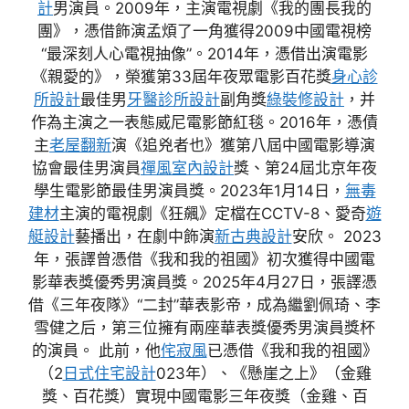
計
男演員。2009年，主演電視劇《我的團長我的
團》，憑借飾演孟煩了一角獲得2009中國電視榜
“最深刻人心電視抽像”。2014年，憑借出演電影
《親愛的》，榮獲第33屆年夜眾電影百花獎
身心診
所設計
最佳男
牙醫診所設計
副角獎
綠裝修設計
，并
作為主演之一表態威尼電影節紅毯。2016年，憑債
主
老屋翻新
演《追兇者也》獲第八屆中國電影導演
協會最佳男演員
禪風室內設計
獎、第24屆北京年夜
學生電影節最佳男演員獎。2023年1月14日，
無毒
建材
主演的電視劇《狂飆》定檔在CCTV-8、愛奇
遊
艇設計
藝播出，在劇中飾演
新古典設計
安欣。 2023
年，張譯曾憑借《我和我的祖國》初次獲得中國電
影華表獎優秀男演員獎。2025年4月27日，張譯憑
借《三年夜隊》“二封”華表影帝，成為繼劉佩琦、李
雪健之后，第三位擁有兩座華表獎優秀男演員獎杯
的演員。 此前，他
侘寂風
已憑借《我和我的祖國》
（2
日式住宅設計
023年）、《懸崖之上》（金雞
獎、百花獎）實現中國電影三年夜獎（金雞、百