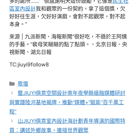
多的處所……” “很感謝明天這份鼓勵，它像是
民生社
區室內設計
我和觀眾的一份契約，拿了這個獎，欠
好好往生涯，欠好好演戲，會對不起觀眾，對不起
本身。”
來源 | 九派新聞、海報新聞“很好吃，不遜於王阿姨
的手藝。”裴母笑瞇瞇的點了點頭。、北京日報、央
視新聞、湖北日報
TC:jiuyi9follow8
分
歌壇
類
暨JIUYI俱意空間設計南年夜學縣級融媒體研討
與實踐陸河基地揭牌，推動“媒體+”賦能“百千萬工
程”
山JIUYI俱意室內設計海計劃青年導演的國際特
質：講述外鄉故事，連接世界觀眾