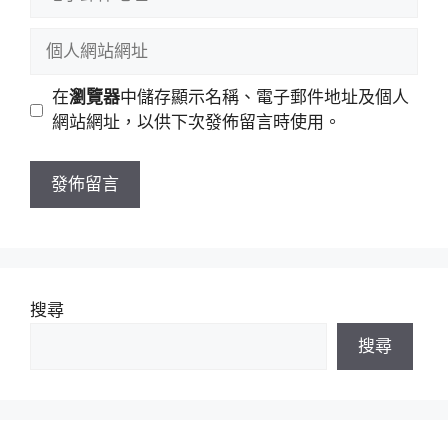
名
子
稱
郵
個
件
人
地
網
在
瀏覽器
中儲存顯示名稱、電子郵件地址及個人
址
站
網站網址，以供下次發佈留言時使用。
網
址
搜尋
搜尋