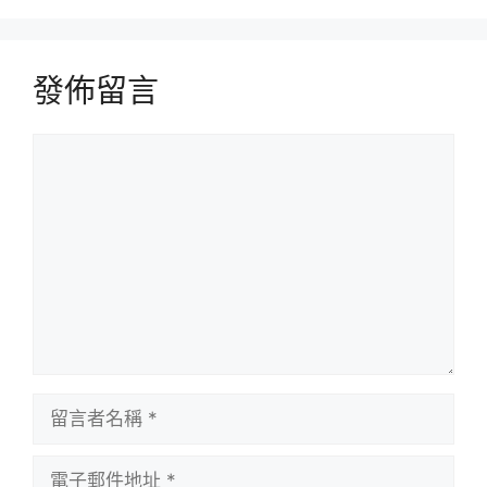
發佈留言
留
言
留
言
者
電