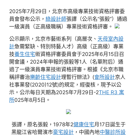
2025年7月29日，北京市高級專業技術資格評審委
員會發布公示，
綠設計師
張譯（公示名“張毅”）通過
一級演員（正高級職稱）專業技術資格評審。
公示顯示，北京市藝術系列（高層次、
天母室內設
計
急需緊缺、特別特藝人才）高級（正高級）專業
技
養生住宅
術資格評審委員會于2025年6月15日召
開會議，2024年申報的張毅等1人（名單附后）通
過了一級演員專業技術資格評審。根據《北京市職
稱評審治
樂齡住宅設計
理暫行辦法》(
會所設計
京人
社事業發(2020)12號)的規定，經復核，現予以公
示。公示每日天期為2025年7月29日-2
THE R3 寓
所
025年8月5日。
張譯，原名張毅，1978年2
健康住宅
月17日誕生于
黑龍江省哈爾濱市
豪宅設計
，中國內地
中醫診所設