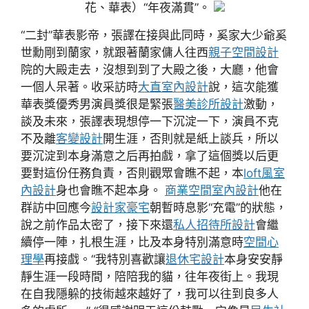
花、華表）“年夜滿貫”。
“二封”華表影帝，張譯在接與此同時，奚家大少爺奚
世勳剛到蘭家，就跟著蘭家傭人往西
親子空間設計
院的大殿走去，沒想到到了大殿之後，大廳，他會
一個人呆著。收采訪時
大直室內設計
說，這次能獲
華表獎優秀男演員獎很是緊張
醫美診所設計
激動，
談及未來，張譯表現想停一下沉淀一下，演員不克
不及離
客變設計
開生涯，否則就是紙上談兵，所以
要沉淀到本身滿意之后再拍戲，拿了這個獎以后更
要對這份任務負責，否則觀眾會瞧不起，本
loft風室
內設計
身也會瞧不起本身。
商業空間室內設計
他在
群訪中回應今
設計家豪宅
朝暫時息影“充電”的狀態，
說之前作品太密了，接下來還
私人招待所設計
會繼
續停一陣，扎根生涯，比及本身特別滿意時
空間心
理學
再接戲。“我特別喜歡讓
退休宅設計
本身安安靜
靜生涯一段時間，陪陪我的貓，往年夜街上。我現
在自我隱躲的技術越來越好了，我可以往到良多人