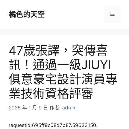
跳
至
橘色的天空
選
主
要
單
內
容
47歲張譯，突傳喜
訊！通過一級JIUYI
俱意豪宅設計演員專
業技術資格評審
2026 年 1 月 9 日
作者:
admin
requestId:695ff9c08d7b87.59633150.