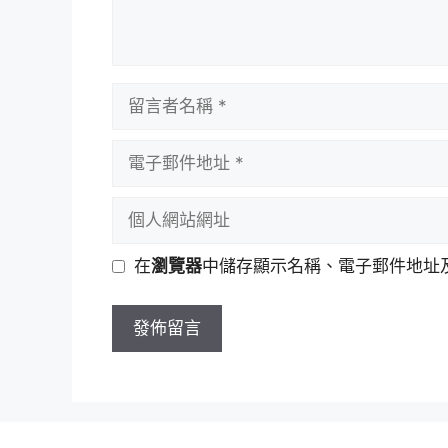
留
言
者
電
名
子
稱
郵
個
件
人
地
網
在
瀏覽器
中儲存顯示名稱、電子郵件地址
址
站
網
址