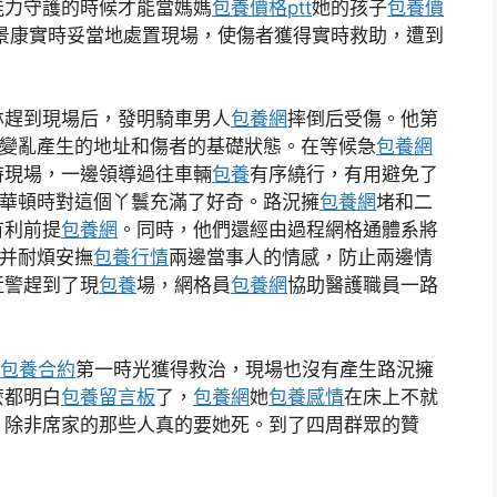
能力守護的時候才能當媽媽
包養價格ptt
她的孩子
包養價
景康實時妥當地處置現場，使傷者獲得實時救助，遭到
林趕到現場后，發明騎車男人
包養網
摔倒后受傷。他第
了變亂產生的地址和傷者的基礎狀態。在等候急
包養網
持現場，一邊領導過往車輛
包養
有序繞行，有用避免了
華頓時對這個丫鬟充滿了好奇。路況擁
包養網
堵和二
有利前提
包養網
。同時，他們還經由過程網格通體系將
，并耐煩安撫
包養行情
兩邊當事人的情感，防止兩邊情
近警趕到了現
包養
場，網格員
包養網
協助醫護職員一路
。
包養合約
第一時光獲得救治，現場也沒有產生路況擁
麼都明白
包養留言板
了，
包養網
她
包養感情
在床上不就
，除非席家的那些人真的要她死。到了四周群眾的贊