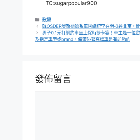
TC:sugarpopular900
分
歌壇
類
韓OSDER奧斯德德系車國總統李在明抵達北京，
男子0.1元打網約車坐上保時捷卡宴！車主是一位
及指定車型或brand，偶爾碰著高檔車是有能夠的
發佈留言
留
言