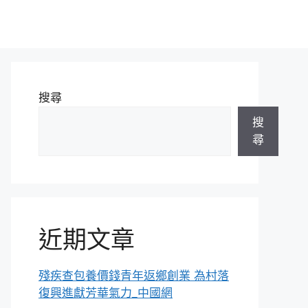
搜尋
搜
尋
近期文章
殘疾查包養價錢青年返鄉創業 為村落
復興進獻芳華氣力_中國網