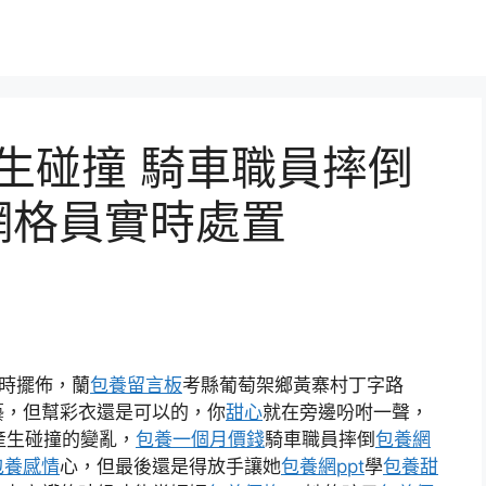
產生碰撞 騎車職員摔倒
網格員實時處置
7時擺佈，蘭
包養留言板
考縣葡萄架鄉黃寨村丁字路
藝，但幫彩衣還是可以的，你
甜心
就在旁邊吩咐一聲，
 產生碰撞的變亂，
包養一個月價錢
騎車職員摔倒
包養網
包養感情
心，但最後還是得放手讓她
包養網ppt
學
包養甜