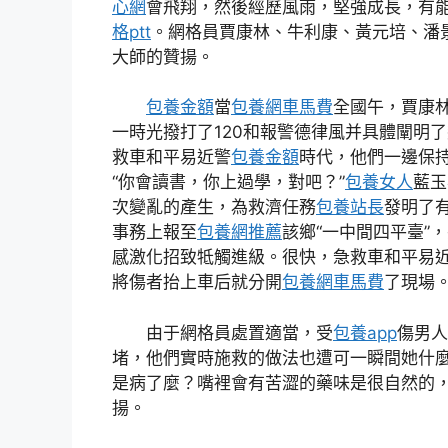
心網
會飛翔，然後經歷風雨，堅強成長，有
格ptt
。網格員賈康林、牛利康、黃元培、潘
大師的贊揚。
包養金額
當
包養網車馬費
全國午，賈康
一時光撥打了120和報警德律風并具體闡明
救車和平易近警
包養金額
時代，他們一邊保
“你會讀書，你上過學，對吧？”
包養女人
藍玉
次變亂的產生，為救濟任務
包養站長
發明了
事務上報至
包養網推薦
該鄉“一中間四平臺”
感激化招致牴觸進級。很快，急救車和平易
將傷者抬上車后就分開
包養網車馬費
了現場
由于網格員處置適當，受
包養app
傷男人
堵，他們實時施救的做法也遭可一瞬間她什
是病了麼？嘴裡會有苦澀的藥味是很自然的
揚。