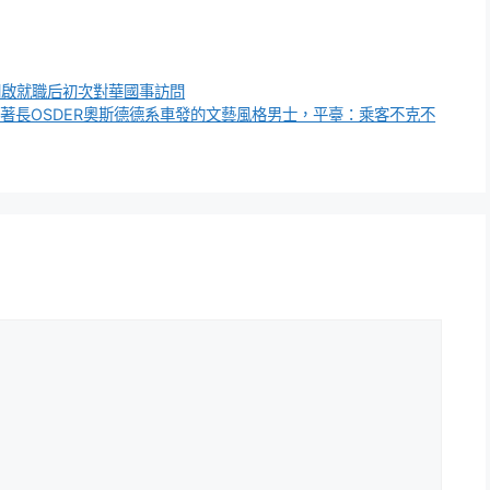
開啟就職后初次對華國事訪問
留著長OSDER奧斯德德系車發的文藝風格男士，平臺：乘客不克不