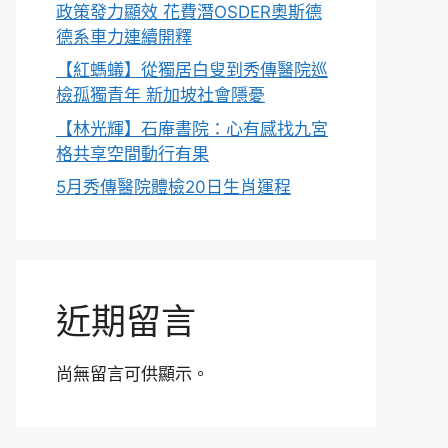
政策發力顯效 花費潛OSDER奧斯德
德系車力連續開釋
【紅螞蟻】從獨居白叟到秀傳醫院巡
檢孤獨青年 新加坡社會隱憂
【林光輝】石庵書院：心有感找九宮
格共享空間動行有果
5月秀傳醫院體檢20日生肖運程
近期留言
尚無留言可供顯示。