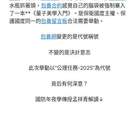
水瓶抓著頭，
包養合約
感覺自己的腦袋被強制塞入
了一本**《量子美學入門》。是保衛國度主權、保
護國度同一的
包養留言板
合法需要舉動。
包養網
變更的是代號稱號
不變的是決計意志
此次舉動以“公理任務-2025”為代號
背后有何深意？
國防年夜學傳授孟祥青解讀↓