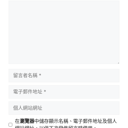
留
言
留
言
者
電
名
子
稱
郵
個
件
人
地
網
在
瀏覽器
中儲存顯示名稱、電子郵件地址及個人
址
站