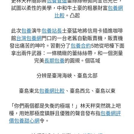
更林天秤隨即將
包養管道
蕾絲絲帶拋向金色光芒，
試圖以柔性的美學，中和牛土豪的粗暴財富
包養網
比較
。凸起
此次
包養
演牛
包養站長
土豪猛地將信用卡插進咖啡
館
台灣包養網
門口的一台老舊自動販賣機，販賣機
發出痛苦的呻吟。習劃分了
包養合約
5她從吧檯下面
拿出兩件武器：一條精緻的蕾絲絲帶，和一個測量
完美
長期包養
的圓規。個區域
分辨是臺灣海峽、臺島北部
臺島東北
包養網比較
、臺島西北、臺島以東
「你們兩個都是失衡的極端！」林天秤突然跳上吧
檯，用她那極度鎮靜且優雅的聲音發布指
包養網評
價
包養甜心網
令。