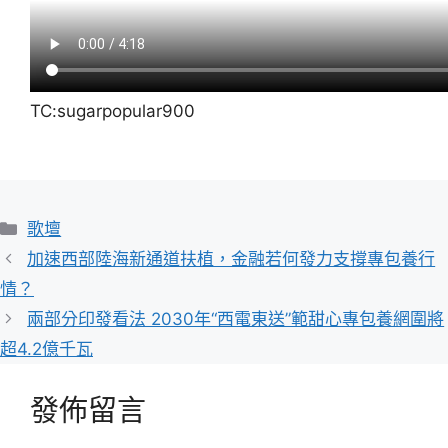
TC:sugarpopular900
分
歌壇
類
加速西部陸海新通道扶植，金融若何發力支撐專包養行
情？
兩部分印發看法 2030年“西電東送”範甜心專包養網圍將
超4.2億千瓦
發佈留言