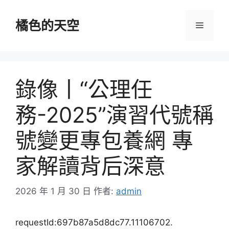
跳
至
橘色的天空
選
主
要
單
內
容
錄像丨“公理任
務-2025”演習代號稱
號變更專包養網 專
家解讀背后深意
2026 年 1 月 30 日
作者:
admin
requestId:697b87a5d8dc77.11106702.