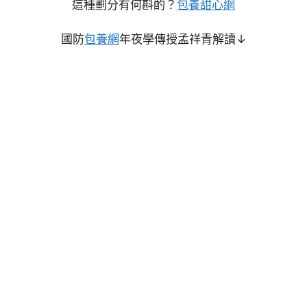
這種劃分有何斟酌？
包養甜心網
國防
包養網
年夜學傳授孟祥青解讀↓