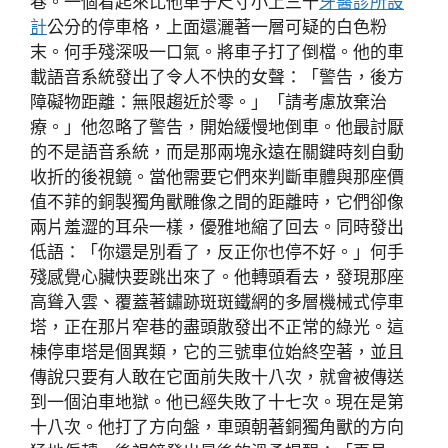
巷。一個看起來比他車子尺寸小上三十
牙醫診所設
計
公分的停車格，上面還灑著一層可疑的白色粉
末。何手殘深吸一口氣。將車子打了倒檔。他的車
載語音系統發出了令人不快的女聲：「警告，後方
障礙物距離：無限趨近於零。」「請考慮放棄治
療。」他忽略了警告，開始緩慢地倒車。他最討厭
的不是語音系統，而是那兩塊永遠在關鍵時刻自動
收折的後視鏡。當他需要它們來判斷車體與那座價
值不菲的銅製獨角獸雕像之間的距離時，它們卻像
兩片羞澀的耳朵一樣，優雅地縮了回去。同時發出
低語：「你還是別看了，反正你也停不好。」何手
殘感覺心臟快要跳出來了。他轉頭看去，發現那座
高聳入雲、覆蓋著鏽跡斑斑鐵網的多層機械式停車
塔，正在那片窄巷的盡頭散發出不正常的綠光。這
棟停車塔是個異類，它的三號車位始終空著，並且
傳說只要有人敢在它面前失敗十八次，就會被傳送
到一個泊車地獄。他已經失敗了十七次。現在是第
十八次。他打了方向盤，車頭朝著銅獨角獸的方向