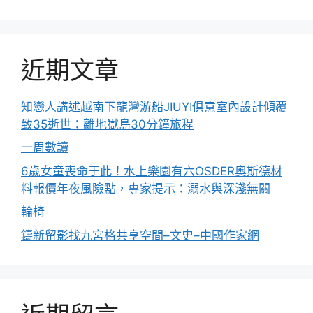
近期文章
知戀人講述越南下龍灣游船JIUYI俱意室內設計傾覆
致35逝世：離地獄島30分鐘旅程
一周數讀
6歲女童喪命于此！水上樂園有六OSDER奧斯德材
料報價年夜風險點，專家提示：溺水與深淺無關
輪椅
鑄新留影找九宮格共享空間–文史–中國作家網