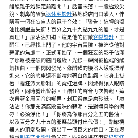
醋酸離子炮鎖定前離開！」話音未落，一股極致尖
銳、刺鼻的酸氣
退休宅設計
猛地從店門口灌入，伴
隨著一個狂妄自大的電子音效：「警告！這裡的醬
油比例嚴重失衡！百分之九十九點九九的醋，才是
真理！」廖沾沾知道，這是他的宿敵
客變設計
，王
醋狂，已經找上門了。他的宇宙冒險，被迫從他對
蒜泥的焦慮中，正式開始了。一個狂妄的影子佔滿
了那扇被撞破的牆門邊緣，光線一瞬間被極端的酸
氣扭曲。一個閃閃發光、像醋罐的機器人緩緩漂浮
進來，它的底座還不斷噴射著白色醋霧。它身上掛
著「醋狂派大勝利」的霓虹燈牌，閃爍得讓人眼睛
發疼，同時發出警報。王醋狂的聲音再次響起，這
次帶著金屬回音的嘲弄，刺耳得像是磨砂紙。「廖
沾沾！你那充滿腐敗氣味的蒜泥，是對醬料學的侮
辱！必須淨化！」「你將為你那百分之五的醬油，
以及百分之九十五的邪惡蒜頭付出代價！」醋罐機
器人的頂端裂開，露出了一個巨大的管口，正在聚
積藍
親子空間設計
色光芒。K-999特務用它
綠裝修