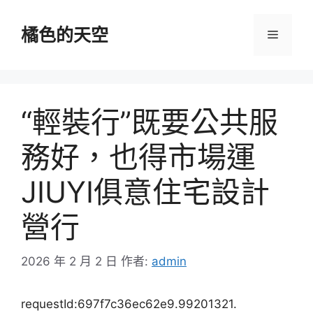
跳
至
橘色的天空
選
主
要
單
內
容
“輕裝行”既要公共服
務好，也得市場運
JIUYI俱意住宅設計
營行
2026 年 2 月 2 日
作者:
admin
requestId:697f7c36ec62e9.99201321.