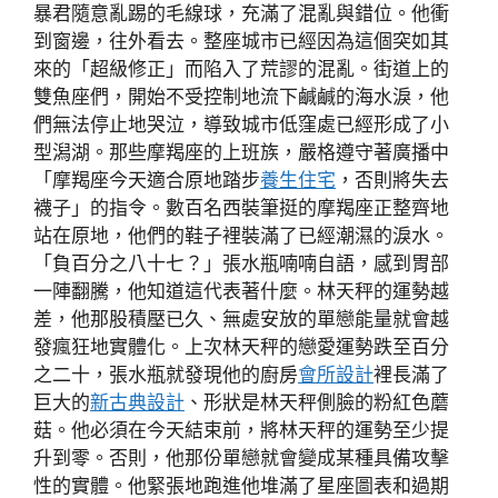
暴君隨意亂踢的毛線球，充滿了混亂與錯位。他衝
到窗邊，往外看去。整座城市已經因為這個突如其
來的「超級修正」而陷入了荒謬的混亂。街道上的
雙魚座們，開始不受控制地流下鹹鹹的海水淚，他
們無法停止地哭泣，導致城市低窪處已經形成了小
型潟湖。那些摩羯座的上班族，嚴格遵守著廣播中
「摩羯座今天適合原地踏步
養生住宅
，否則將失去
襪子」的指令。數百名西裝筆挺的摩羯座正整齊地
站在原地，他們的鞋子裡裝滿了已經潮濕的淚水。
「負百分之八十七？」張水瓶喃喃自語，感到胃部
一陣翻騰，他知道這代表著什麼。林天秤的運勢越
差，他那股積壓已久、無處安放的單戀能量就會越
發瘋狂地實體化。上次林天秤的戀愛運勢跌至百分
之二十，張水瓶就發現他的廚房
會所設計
裡長滿了
巨大的
新古典設計
、形狀是林天秤側臉的粉紅色蘑
菇。他必須在今天結束前，將林天秤的運勢至少提
升到零。否則，他那份單戀就會變成某種具備攻擊
性的實體。他緊張地跑進他堆滿了星座圖表和過期