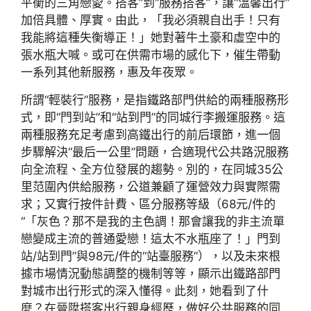
平衡的三角戀愛。搭客”到“服務搭客”，讓“溫馨出行”
加倍具體、厚實。由此，「我必須親自出手！只有
我能將這種失衡導正！」她對著牛土豪和虛空中的
張水瓶大喊。或可在供需市場的感化下，催生帶動
一系列其他新服務，惠及年夜眾。
所謂“輕裝行”服務，是指鐵路部門供給的兩種服務形
式，即“門到站”和“站到門”的同城行李搬運服務。這
兩種服務充足考慮到高鐵出行的前后環節，進一個
步驟解決“最后一公里”問題，合適現代公共路況服務
向全流程、全方位發展的趨勢。別的，在同城35公
里范圍內供給服務，公道兼顧了運營效力與實際需
求；又實行按件計費、區分服務等級（68元/件的
“「灰色？那不是我的主色調！那會讓我的非主流單
戀變成主流的普通愛戀！這太不水瓶座了！」門到
站/站到門”與98元/件的“站臺服務”），以及未來根
據市場情況動態調整的機制等等，顯示出鐵路部門
對城市出行形式的深入懂得。此刻，她看到了什
麼？在晉陞搭客出行親身經歷，做好公共服務的同