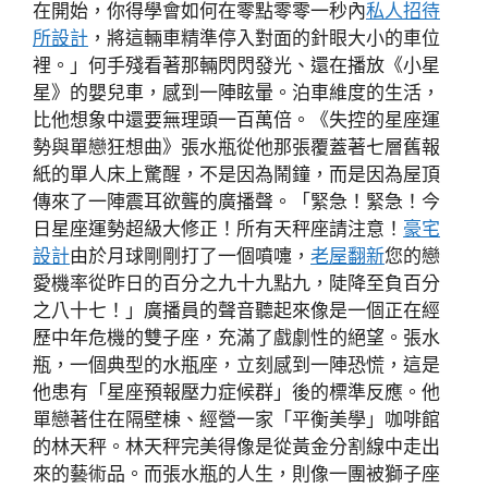
在開始，你得學會如何在零點零零一秒內
私人招待
所設計
，將這輛車精準停入對面的針眼大小的車位
裡。」何手殘看著那輛閃閃發光、還在播放《小星
星》的嬰兒車，感到一陣眩暈。泊車維度的生活，
比他想象中還要無理頭一百萬倍。《失控的星座運
勢與單戀狂想曲》張水瓶從他那張覆蓋著七層舊報
紙的單人床上驚醒，不是因為鬧鐘，而是因為屋頂
傳來了一陣震耳欲聾的廣播聲。「緊急！緊急！今
日星座運勢超級大修正！所有天秤座請注意！
豪宅
設計
由於月球剛剛打了一個噴嚏，
老屋翻新
您的戀
愛機率從昨日的百分之九十九點九，陡降至負百分
之八十七！」廣播員的聲音聽起來像是一個正在經
歷中年危機的雙子座，充滿了戲劇性的絕望。張水
瓶，一個典型的水瓶座，立刻感到一陣恐慌，這是
他患有「星座預報壓力症候群」後的標準反應。他
單戀著住在隔壁棟、經營一家「平衡美學」咖啡館
的林天秤。林天秤完美得像是從黃金分割線中走出
來的藝術品。而張水瓶的人生，則像一團被獅子座