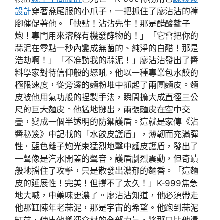
設計
穿著燕尾服的小爪子，一把抓住了廖沾沾的褲
腳催促著他。「快點！沾沾先生！那是醋酸離子
炮！專門用來溶解有機發酵物的！」「它會把你的
蒜泥在零點一秒內變成無菌的、純淨的白醋！那是
浩劫啊！」「不准動我的蒜泥！」廖沾沾發出了醬
料學家對待信仰般的怒吼。他以一種專業包水餃的
極限速度，從旁邊的麵粉堆中抓起了兩團麵皮。麵
皮被他用氣功般的捏製手法，瞬間擴大成直徑三公
尺的巨大麵皮。他猛地擲出，兩張麵皮在空中交
疊，變成一個半透明的防禦護盾。這就是家傳《沾
醬秘笈》中記載的「水餃皮護盾」，薄韌而充滿彈
性。藍色離子炮光束猛烈地擊中麵皮護盾，發出了
一聲像是汽水開蓋的聲音。護盾劇烈震動，但奇蹟
般地擋住了攻擊，只是散發出濃郁的麵香。「這麵
皮的延展性！完美！但撐不了太久！」K-999焦急
地大喊，中藥味更濃了。廖沾沾知道，他必須帶走
他那缸陳年老蒜泥，那是宇宙的希望。他跑到蒜泥