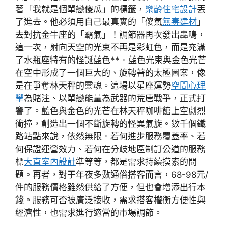
著「我就是個單戀傻瓜」的標籤，
樂齡住宅設計
丟
了進去。他必須用自己最真實的「傻氣
無毒建材
」
去對抗金牛座的「霸氣」！調節器再次發出轟鳴，
這一次，射向天空的光束不再是彩虹色，而是充滿
了水瓶座特有的怪誕藍色**。藍色光束與金色光芒
在空中形成了一個巨大的、旋轉著的太極圖案，像
是在爭奪林天秤的靈魂。這場以星座運勢
空間心理
學
為賭注、以單戀能量為武器的荒唐戰爭，正式打
響了。藍色與金色的光芒在林天秤咖啡館上空劇烈
衝撞，創造出一個不斷旋轉的怪異氣旋。數千個鐵
路站點來說，依然無限。若何進步服務覆蓋率、若
何保證運營效力、若何在分歧地區制訂公道的服務
標
大直室內設計
準等等，都是需求持續摸索的問
題。再者，對于年夜多數通俗搭客而言，68-98元/
件的服務價格雖然供給了方便，但也會增添出行本
錢。服務可否被廣泛接收，需求搭客權衡方便性與
經濟性，也需求進行適當的市場調節。