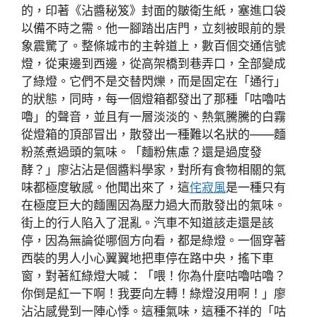
的，印著《沾醬秘笈》封面的皺衛生紙，塞進口袋
以備不時之需。他一腳踏出店門，立刻被眼前的景
象震驚了。整條城市的主幹道上，數百個交通信號
燈，從東邊到西邊，從高架橋到巷弄口，全部變成
了綠燈。它們不是交替閃爍，而是固定在「通行」
的狀態，同時，每一個燈箱都發出了那種「咕嚕咕
嚕」的聲音，並且有一層淡淡的、熱氣騰騰的白霧
從燈箱的頂部冒出，散發出一種難以名狀的——麵
粉蒸煮過頭的氣味。「麵粉焦慮？還是過度發
酵？」廖沾沾是個醬料學家，對所有食物相關的氣
味都極度敏感。他聞出來了，這
侘寂風
是一種只有
在極度巨大的麵團因為壓力過大而散發出的氣味。
街上的行人陷入了混亂。汽車不知道該走還是該
停，因為無論從哪個方向看，都是綠燈。一個穿著
西裝的男人小心翼翼地把車停在路中央，搖下車
窗，對著紅綠燈大喊：「喂！你為什麼咕嚕咕嚕？
你倒是紅一下啊！我要向左轉！綠燈沒用啊！」廖
沾沾感覺到一陣心悸。這種氣味，這種不祥的「咕