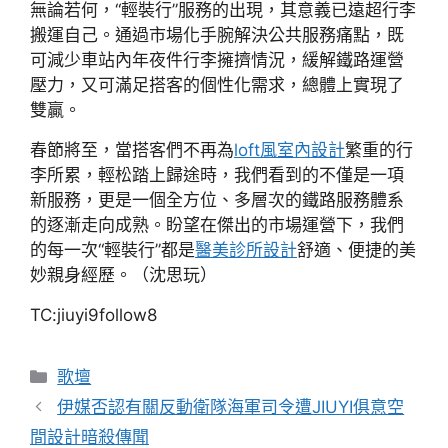
無論若何，“輕裝行”服務的出現，其意義已遠超行李
搬運自己。通過市場化手腕解決公共服務痛點，既
可減少車站內年夜件行李擁擠情況，緩解鐵路運營
壓力，又可滿足搭客的個性化需求，總體上實現了
雙贏。
春節將至，當搭客們不再為
loft風室內設計
繁重的行
李所累，輕松踏上歸途時，我們看到的不僅是一項
新服務，更是一個全方位、多層次的鐵路服務體系
的逐漸走向成熟。盼望在傑出的市場運營下，我們
的每一次“輕裝行”都是
醫美診所設計
舒適、便捷的美
妙親身經歷。（沈思玩）
TC:jiuyi9follow8
分
歌壇
類
伊媒否認有關反動衛隊海軍司令遭JIUYI俱意空
間設計暗殺傳聞