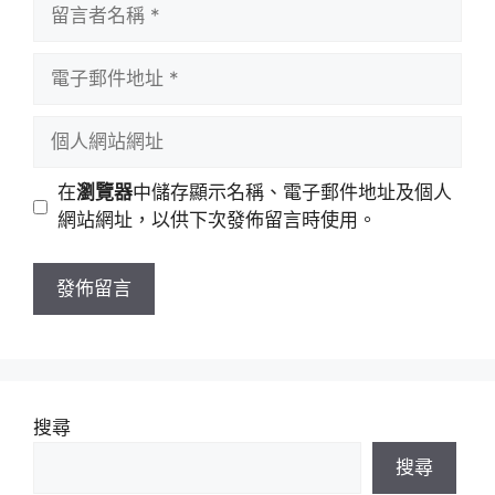
留
言
者
電
名
子
稱
郵
個
件
人
地
網
在
瀏覽器
中儲存顯示名稱、電子郵件地址及個人
址
站
網站網址，以供下次發佈留言時使用。
網
址
搜尋
搜尋