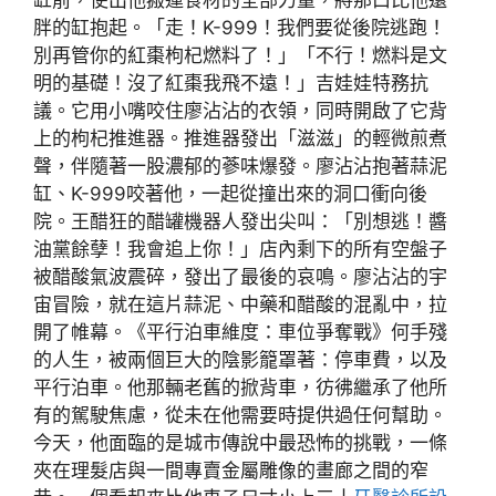
缸前，使出他搬運食材的全部力量，將那口比他還
胖的缸抱起。「走！K-999！我們要從後院逃跑！
別再管你的紅棗枸杞燃料了！」「不行！燃料是文
明的基礎！沒了紅棗我飛不遠！」吉娃娃特務抗
議。它用小嘴咬住廖沾沾的衣領，同時開啟了它背
上的枸杞推進器。推進器發出「滋滋」的輕微煎煮
聲，伴隨著一股濃郁的蔘味爆發。廖沾沾抱著蒜泥
缸、K-999咬著他，一起從撞出來的洞口衝向後
院。王醋狂的醋罐機器人發出尖叫：「別想逃！醬
油黨餘孽！我會追上你！」店內剩下的所有空盤子
被醋酸氣波震碎，發出了最後的哀鳴。廖沾沾的宇
宙冒險，就在這片蒜泥、中藥和醋酸的混亂中，拉
開了帷幕。《平行泊車維度：車位爭奪戰》何手殘
的人生，被兩個巨大的陰影籠罩著：停車費，以及
平行泊車。他那輛老舊的掀背車，彷彿繼承了他所
有的駕駛焦慮，從未在他需要時提供過任何幫助。
今天，他面臨的是城市傳說中最恐怖的挑戰，一條
夾在理髮店與一間專賣金屬雕像的畫廊之間的窄