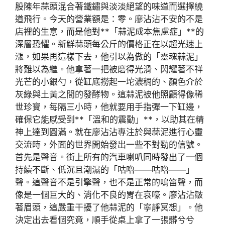
股陳年蒜頭混合著鐵鏽與淡淡絕望的味道而選擇繞
道飛行。今天的營業額是：零。廖沾沾不安的不是
店裡的生意，而是他對**「蒜泥成本焦慮症」**的
深層恐懼。新鮮蒜頭每公斤的價格正在以超光速上
漲，如果再這樣下去，他引以為傲的「靈魂蒜泥」
將難以為繼。他拿著一把被磨得光滑、閃耀著不祥
光芒的小銀勺，從缸底撈起一坨濃稠的、顏色介於
灰綠與土黃之間的發酵物。這蒜泥被他照顧得像稀
世珍寶，每隔三小時，他就要用手指彈一下缸邊，
確保它能感受到**「溫和的震動」**，以助其在精
神上達到圓滿。就在廖沾沾專注於與蒜泥進行心靈
交流時，外面的世界開始發出一些不對勁的信號。
首先是聲音。街上所有的汽車喇叭同時發出了一個
持續不斷、低沉且潮濕的「咕嚕——咕嚕——」
聲。這聲音不是引擎聲，也不是正常的鳴笛聲，而
像是一個巨大的、消化不良的胃在哀嚎。廖沾沾皺
著眉頭，這嚴重干擾了他蒜泥的「寧靜冥想」。他
決定出去看個究竟，順手從桌上拿了一張髒兮兮