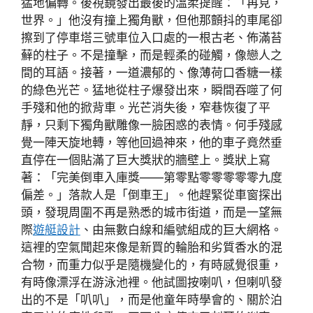
猛地偏轉。後視鏡發出最後的溫柔提醒：「再見，
世界。」他沒有撞上獨角獸，但他那顫抖的車尾卻
擦到了停車塔三號車位入口處的一根古老、佈滿苔
蘚的柱子。不是撞擊，而是輕柔的碰觸，像戀人之
間的耳語。接著，一道濃郁的、像薄荷口香糖一樣
的綠色光芒。猛地從柱子爆發出來，瞬間吞噬了何
手殘和他的掀背車。光芒消失後，窄巷恢復了平
靜，只剩下獨角獸雕像一臉困惑的表情。何手殘感
覺一陣天旋地轉，等他回過神來，他的車子竟然垂
直停在一個貼滿了巨大獎狀的牆壁上。獎狀上寫
著：「完美倒車入庫獎——第零點零零零零零九度
偏差。」落款人是「倒車王」。他趕緊從車窗探出
頭，發現周圍不再是熟悉的城市街道，而是一望無
際
遊艇設計
、由無數白線和編號組成的巨大網格。
這裡的空氣聞起來像是新買的輪胎和劣質香水的混
合物，而重力似乎是隨機變化的，有時感覺很重，
有時像漂浮在游泳池裡。他試圖按喇叭，但喇叭發
出的不是「叭叭」，而是他童年時學會的、關於泊