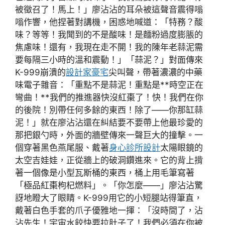
被徵召了！馬上！」廖沾沾的耳朵被這聲音震得嗡
嗡作響，他捏著對講機，困惑地喊道：「特務？酸
味？等等！我聞到的不是酸味！是麵粉過度膨脹的
焦慮味！還有，我現在走不開！我的陳年老蒜泥需
要每隔三小時的溫和震動！」「蒜泥？」對面傳來
K-999崩潰的
設計家豪宅
尖叫聲，帶著濃濃的中藥
味電子雜音：「重點不是蒜泥！重點是**時空正在
彎曲！**我們的推進器快沒紅棗了！快！我們在你
的後院！別帶任何多餘的東西！除了——你那缸蒜
泥！」就在廖沾沾還在糾結要不要帶上他最珍愛的
那把銀勺時，外面的牆壁傳來一聲巨大的撞擊。一
個穿著黑色燕尾服、戴著
身心診所設計
太陽眼鏡的
太空吉娃娃，正從牆上的破洞鑽進來。它的背上揹
著一個像是小型瓦斯桶的東西，桶上用毛筆寫著
「極品紅棗枸杞燃料」。「你怎麼——」廖沾沾驚
訝地瞪大了眼睛。K-999用它的小短腿站得筆直，
戴著白色手套的爪子優雅地一揮：「沒時間了，沾
沾先生！宇宙水餃快要拉肚子了！我們必須在你被