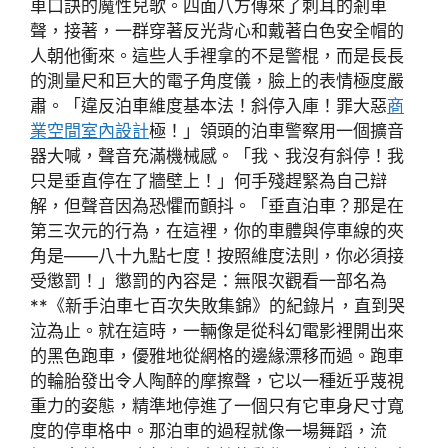
車口訣的魔性兒歌。四面八方傳來了刺耳的剎車
聲，接著，一群穿著反光背心和戴著白色安全帽的
人朝他衝來。這些人手裡拿的不是警棍，而是長長
的測量尺和巨大的電子角度儀，臉上的表情極度嚴
肅。「違反泊車維度基本法！斜停入庫！罪大惡
商
業空間室內設計
極！」領頭的泊車警察用一個擴音
器大喊，聲音充滿機械感。「我、我沒有斜停！我
只是垂直停在了牆壁上！」何手殘趕緊為自己辯
解，但聲音因為恐懼而顫抖。「垂直泊車？那是在
第三次元的行為，在這裡，你的車體與停車線的夾
角是——八十九點七度！按照維度法則，你必須接
受懲罰！」懲罰的內容是：無限次觀看一部名為
**《新手泊車七百次失敗集錦》的紀錄片，直到哭
泣為止。就在這時，一輛像是從科幻電影裡開出來
的黑色跑車，優雅地從網格的邊緣漂移而過。跑車
的輪胎發出令人陶醉的摩擦聲，它以一種近乎蔑視
重力的姿態，精準地停進了一個只有它車身尺寸寬
度的停車格中。那泊車的過程就像一場舞蹈，流