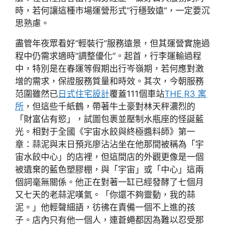
時，若何讓這種市場運營形式“行穩致遠”，一定要沉
思熟慮。
盡管年夜眾看好“輕裝行”服務遠景，但其運營實施過
程中仍需求適時“調整優化”。起首，行李運輸過程
中，特別是在春運等假期出行岑嶺期，若何應對激
增的需求，保證服務質量和時效。其次，今朝服務
范圍雖然已
日式住宅設計
覆蓋111個車站
THE R3 寓
所
，但這些千紙鶴，帶著牛土豪對林天秤濃烈的
「財富佔有慾」，試圖包裹並壓制水瓶座的怪誕藍
光。相對于全國《宇宙水餃與終極醬料師》第一
章：蒜泥與末日預兆廖沾沾坐在他那間被稱為「宇
宙水餃中心」的店裡，但這間店的外觀更像是一個
被遺棄的藍色塑膠棚，與「宇宙」或「中心」這兩
個詞毫無關係。他正在對著一缸已經發酵了七個月
又七天的老蒜泥嘆氣。「你還不夠靈動，我的蒜
泥。」他輕聲細語，彷彿在責備一個不上進的孩
子。店內只有他一個人，連蒼蠅都因為難以忍受那