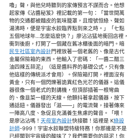
嚕」聲，與他兒時聽到的家傳預言不謀而合。他想
起家傳《沾醬秘笈》裡記載的第一句：「當世間萬
物的交通都被麵皮的氣味籠罩，且燈號恒綠、聲如
湯沸時，便是宇宙水餃臨界點到來之時。」「七點
五個地球年…怎麼這麼快？」廖沾沾猛地衝回店裡，
衝到後廚，打開了一個藏在舊冰櫃後面的暗門。暗
民生社區室內設計
門裡放著一個老舊的、像是古代
金屬保險箱的東西。他輸入了密碼：「一醬二醋三
油四辣五蒜泥」（這是醬料界的基礎公式，只有像
他這樣的傳統派才會用）。保險箱打開，裡面沒有
黃金，只有一個閃爍著詭異紅色光芒的儀器。這儀
器很像一個老式的對講機，但頂部插著一根彎曲
的、像韭菜一樣的天線。他顫抖著拿起儀器，按下
通話鈕。儀器發出「滋——」的電流聲，接著傳來
一陣高八度、急促且充滿養生焦慮的聲音。「喂！
是廖沾沾嗎！
天母室內設計
快接聽！這裡是 K
綠設
計師
-999！宇宙水餃聯盟特級特務！你那邊是不是
已經聞到宇宙級的酸味了？我們需要你的蒜泥！你