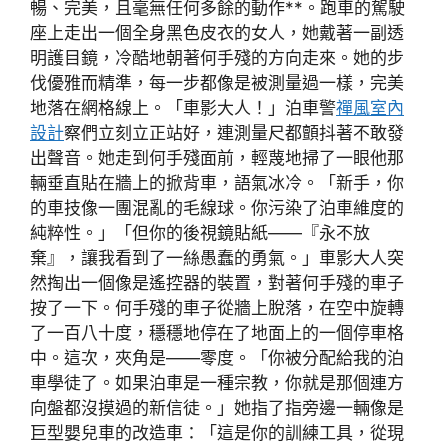
暢、完美，且毫無任何多餘的動作**。跑車的駕駛
座上走出一個全身黑色皮衣的女人，她戴著一副透
明護目鏡，冷酷地朝著何手殘的方向走來。她的步
伐優雅而精準，每一步都像是被測量過一樣，完美
地落在網格線上。「車影大人！」泊車警
禪風室內
設計
察們立刻立正站好，連測量尺都顫抖著不敢發
出聲音。她走到何手殘面前，輕蔑地掃了一眼他那
輛垂直貼在牆上的掀背車，語氣冰冷。「新手，你
的車技像一團混亂的毛線球。你污染了泊車維度的
純粹性。」「但你的後視鏡貼紙——『永不放
棄』，讓我看到了一絲愚蠢的勇氣。」車影大人突
然掏出一個像是遙控器的裝置，對著何手殘的車子
按了一下。何手殘的車子從牆上脫落，在空中旋轉
了一百八十度，穩穩地停在了地面上的一個停車格
中。這次，夾角是——零度。「你被分配給我的泊
車學徒了。如果泊車是一種宗教，你就是那個連方
向盤都沒摸過的新信徒。」她指了指旁邊一輛像是
巨型嬰兒車的改造車：「這是你的訓練工具，從現