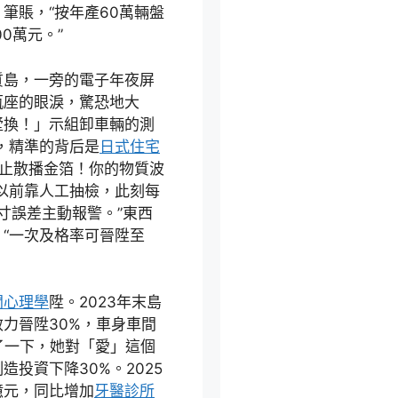
筆賬，“按年產60萬輛盤
0萬元。”
質島，一旁的電子年夜屏
瓶座的眼淚，驚恐地大
墅換！」示組卸車輛的測
，精準的背后是
日式住宅
你停止散播金箔！你的物質波
以前靠人工抽檢，此刻每
寸誤差主動報警。”東西
“一次及格率可晉陞至
間心理學
陞。2023年末島
力晉陞30%，車身車間
了一下，她對「愛」這個
投資下降30%。2025
億元，同比增加
牙醫診所