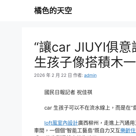
跳
橘色的天空
至
主
要
內
容
“讓car JIUYI
生孩子像搭積木一
2026 年 2 月 22 日
作者:
admin
國民日報記者 祝佳祺
car 生孩子可以不在流水線上，而是在“
loft風室內設計
廣西柳州，走進上汽通用
車間，一個個“智能工藝島”既自力又互
樂齡住