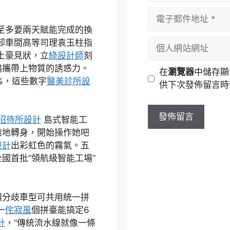
者
電
名
子
至多要兩天賦能完成的換
稱
郵
個
卸車間高等司理袁玉柱指
件
人
土豪見狀，立
綠設計師
刻
地
網
鶴攜帶上物質的誘惑力。
在
瀏覽器
中儲存顯
址
站
%，這些數字
醫美診所設
供下次發佈留言時
網
址
招待所設計
島式智能工
雅地轉身，開始操作她吧
設計
出彩虹色的霧氣。五
國首批“領航級智能工場”
讓分歧車型可共用統一拼
一
侘寂風
個拼臺能搞定6
計
，“傳統流水線就像一條