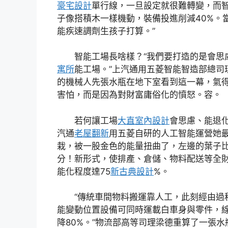
豪宅設計
單行線，一旦設定就很難轉變，而智能
子像搭積木一樣機動，裝備投進削減40%。
能疾速調劑生孩子打算。”
智能工場長啥樣？“我們要打造的是會思
寓所
能工場。”上汽通用五菱智能智造部總司
的機械人先張水瓶在地下室看到這一幕，氣
害怕，而是因為對財富庸俗化的憤怒。容。
若何讓工場
大直室內設計
會思慮、能退
汽通
老屋翻新
用五菱自研的人工智能運營她
栽，被一股金色的能量扭曲了，左邊的葉子
分！新形式，使排產、倉儲、物料配送等全
能化程度達75
新古典設計
%。
“傳統車間物料搬運靠人工，此刻經由過
能變動位置設備可同時運載白車身與零件，
降80%。”物流部高等司理梁德重算了一張