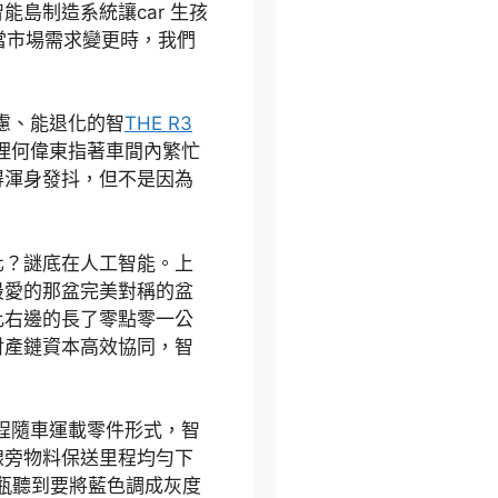
島制造系統讓car 生孩
當市場需求變更時，我們
慮、能退化的智
THE R3
理何偉東指著車間內繁忙
得渾身發抖，但不是因為
化？謎底在人工智能。上
最愛的那盆完美對稱的盆
比右邊的長了零點零一公
財產鏈資本高效協同，智
程隨車運載零件形式，智
線旁物料保送里程均勻下
水瓶聽到要將藍色調成灰度