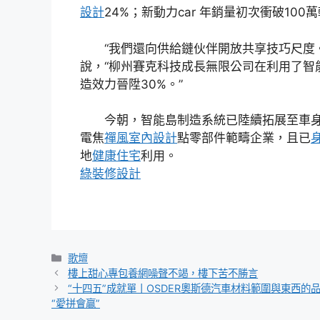
設計
24%；新動力car 年銷量初次衝破100萬
“我們還向供給鏈伙伴開放共享技巧尺度
說，“柳州賽克科技成長無限公司在利用了智
造效力晉陞30%。”
今朝，智能島制造系統已陸續拓展至車
電焦
禪風室內設計
點零部件範疇企業，且已
地
健康住宅
利用。
綠裝修設計
分
歌壇
類
樓上甜心專包養網噪聲不竭，樓下苦不勝言
“十四五”成就單丨OSDER奧斯德汽車材料範圍與東西的
“愛拼會贏”