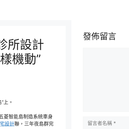
發佈留言
俱意診所設計
留
樣機動”
言
島”上。
五菱智能島制造系統車身
留
宅設計
聯，三年夜島群完
言