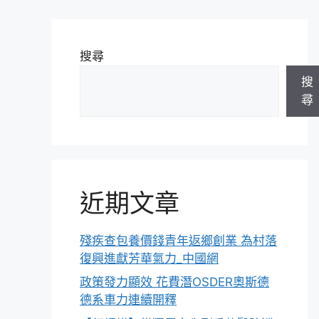
搜尋
搜
尋
近期文章
殘疾查包養價錢青年返鄉創業 為村落
復興進獻芳華氣力_中國網
政策發力顯效 花費潛OSDER奧斯德
德系車力連續開釋