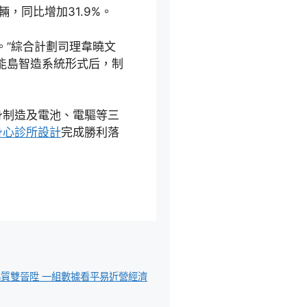
輛，同比增加31.9%。
。”綜合計劃司理韋曉文
能島智造系統形式后，制
身制造及電池、電驅等三
身心診所設計
完成勝利落
品質雙晉陞 一組數據看平易近營經濟