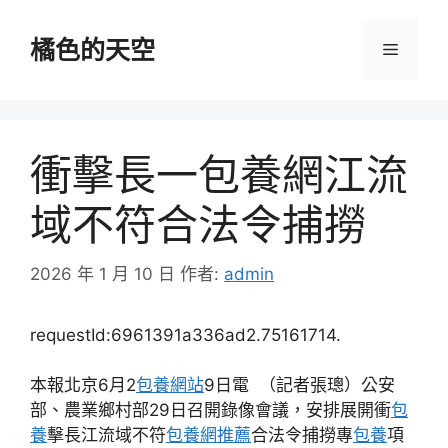
跳
至
橘色的天空
選
主
要
單
內
容
衝擊長一包養網江流
域不符合法令捕撈
2026 年 1 月 10 日
作者:
admin
requestId:6961391a336ad2.75161714.
本報北京6月2
包養網站
9日電 （記者張璁）公安
部、農業鄉村部29日召開錄像會議，安排展開衝
包
養
擊長江流域不符
包養網推薦
合法令捕撈專
包養
項