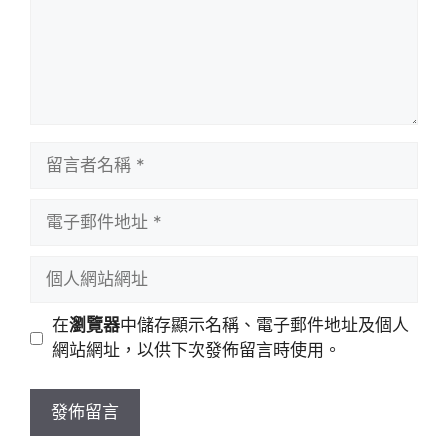
留
言
者
電
名
子
稱
郵
個
件
人
地
網
在
瀏覽器
中儲存顯示名稱、電子郵件地址及個人
址
站
網站網址，以供下次發佈留言時使用。
網
址