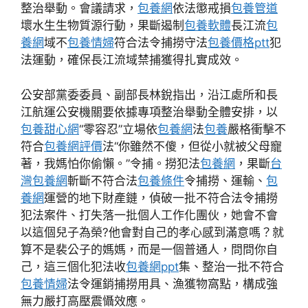
整治舉動。會議請求，
包養網
依法懲戒損
包養管道
壞水生生物質源行動，果斷遏制
包養軟體
長江流
包
養網
域不
包養情婦
符合法令捕撈守法
包養價格ptt
犯
法運動，確保長江流域禁捕獲得扎實成效。
公安部黨委委員、副部長林銳指出，沿江處所和長
江航運公安機關要依據專項整治舉動全體安排，以
包養甜心網
“零容忍”立場依
包養網
法
包養
嚴格衝擊不
符合
包養網評價
法“你雖然不傻，但從小就被父母寵
著，我媽怕你偷懶。”令捕。撈犯法
包養網
，果斷
台
灣包養網
斬斷不符合法
包養條件
令捕撈、運輸、
包
養網
運營的地下財產鏈，偵破一批不符合法令捕撈
犯法案件、打失落一批個人工作化團伙，她會不會
以這個兒子為榮?他會對自己的孝心感到滿意嗎？就
算不是裴公子的媽媽，而是一個普通人，問問你自
己，這三個化犯法收
包養網ppt
集、整治一批不符合
包養情婦
法令運銷捕撈用具、漁獲物窩點，構成強
無力嚴打高壓震懾效應。