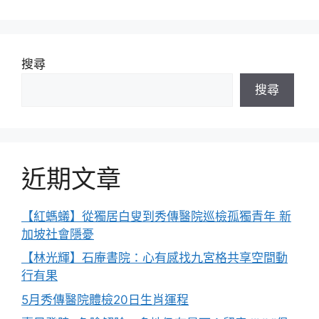
搜尋
搜尋
近期文章
【紅螞蟻】從獨居白叟到秀傳醫院巡檢孤獨青年 新
加坡社會隱憂
【林光輝】石庵書院：心有感找九宮格共享空間動
行有果
5月秀傳醫院體檢20日生肖運程