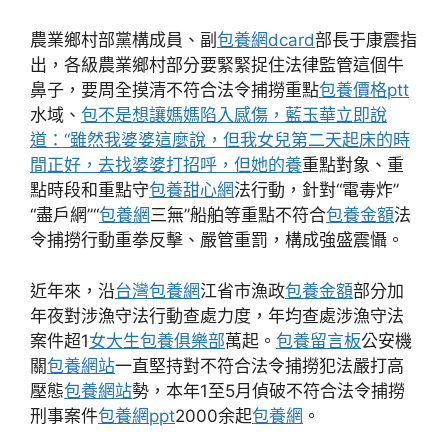
農業鄉村部黨構成員、副
包養網dcard
部長于康震指
出，各級農業鄉村部分要緊緊捉住法律監管這個牛
鼻子，要周全摸清不符合法令捕撈重點
包養價格ptt
水域、
包不是想讓媽媽陷入感傷，藍玉華立即說
道：“雖然我婆婆這麼說，但我女兒第二天起床的時
間正好，去找婆婆打招呼，但她的養
重點對象、重
點時段和重點守
包養甜心網
法行動，針對“電毒炸”
“盡戶網”“
包養網
三無”船舶等重點不符合
包養金額
法
令捕撈行動重拳反擊、嚴管重罰，構成強盛震懾。
近年來，沿
台灣包養網
江省市漁政
包養金額
部分加
年夜對涉漁守法行動查處力度，年均查處涉漁守法
案件超1
女大生包養俱樂部
萬起。
包養留言板
公安機
關
包養網站
一直堅持對不符合法令捕撈犯法嚴打高
壓態
包養網站
勢，本年1至5月偵破不符合法令捕撈
刑事案件
包養網ppt
2000余起
包養網
。