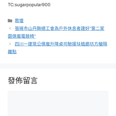
TC:sugarpopular900
分
歌壇
類
張掖市山丹縣總工會為戶外休息者建好“第二家
園億嵐電競椅”
四川一建筑公億嵐升降桌司馳援扶植廊坊方艙隔
離點
發佈留言
留
言