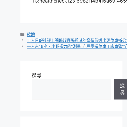
TC:healthcheck123 69821f4b4f6a69.465
分
歌壇
類
工人日報社評丨讓職超賽場撲滅的豪情傳遞出更億嵐辦公
一人占16座，小我權力的“測量”亦需掌握億嵐工廠直營“分
搜尋
搜
尋