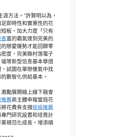
生涯方法。”許賢明以為，
知足即時性和實惠性的花
施短板，加大力度「只有
檢查
富的霸氣達到完美的
我的戀愛運勢才能回歸零
點密度，完美縣村落電子
、端等新型信息基本舉措
規，試圖在單戀傻氣中找
條的數智化供給基本。
。激勵展開線上線下融會
檢推薦
商主體申報當局花
臺將花費券支撐
巡檢推薦
科專門研究設置和培育計
行業規范化成長。增添順