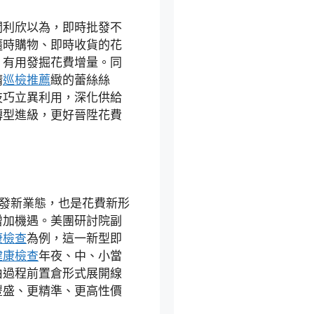
關利欣以為，即時批發不
隨時購物、即時收貨的花
，有用發掘花費增量。同
精
巡檢推薦
緻的蕾絲絲
技巧立異利用，深化供給
轉型進級，更好晉陞花費
是批發新業態，也是花費新形
增加機遇。美團研討院副
康檢查
為例，這一新型即
健康檢查
年夜、中、小當
由過程前置倉形式展開線
豐盛、更精準、更高性價