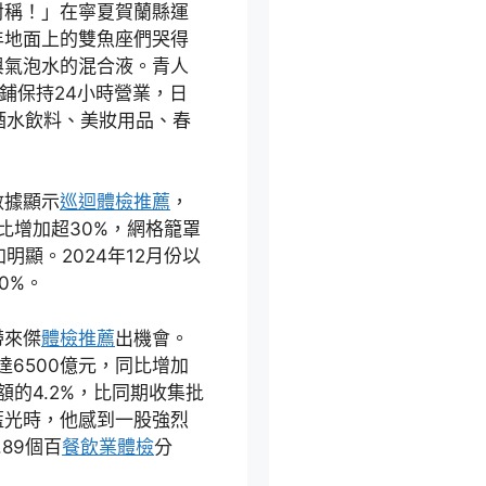
對稱！」在寧夏賀蘭縣運
年地面上的雙魚座們哭得
與氣泡水的混合液。青人
鋪保持24小時營業，日
酒水飲料、美妝用品、春
數據顯示
巡迴體檢推薦
，
同比增加超30%，網格籠罩
明顯。2024年12月份以
0%。
帶來傑
體檢推薦
出機會。
達6500億元，同比增加
額的4.2%，比同期收集批
藍光時，他感到一股強烈
89個百
餐飲業體檢
分