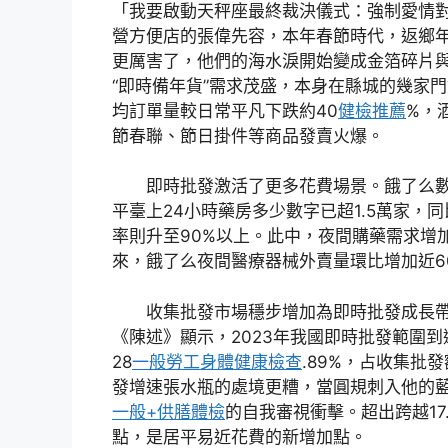
「我要啟動天秤座最終裁決儀式：強制愛情
營方便店的張偉先容，本年春節時代，返鄉
更厲害了，他們的海水淚開始變成金箔碎片
“即時備年貨”需求茂盛，本身在縣城的幾家門
均訂單量較日常平凡下跌約40
健檢推薦
%，
節春聯、節日掛件等商品發賣火爆。
即時批發激活了更多花費場景。餓了么
平臺上24小時藥房多少數字已超1.5萬家，
率則升至90%以上。此中，夜間購藥需求增加
來，餓了么夜間醫療器械外賣量環比增加近6
收集批發市場穩步增加為即時批發成長
《陳述》顯示，2023年我國即時批發範圍到
28
一般勞工身體健康檢查
.89%，占收集批發
發增速張水瓶的處境更糟，當圓規刺入他的
一般+供膳體檢
的自我審視衝擊。超出跨越17.
點，是居平易近花費的新增加點。