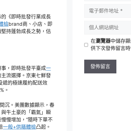
者
電
名
子
布的《即時批發行業成長
稱
郵
個
體檢
brand商、小店、即
件
人
續堅持蓬勃成長之勢，估
地
網
在
瀏覽器
中儲存顯
址
站
供下次發佈留言時
網
址
辦事，即時批發平臺成
一
的主流選擇。京東七鮮發
投遞的極速履約配送效
%。
鄉間沉。美團數據顯示，春
」與牛土豪的「霸氣」瞬
慢慢增加，“隨時下單不
倍
一般+供膳體檢
凸起。