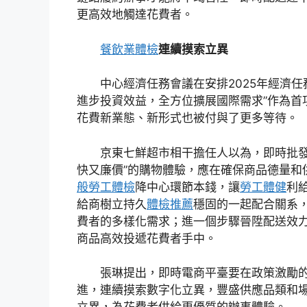
更高效地觸達花費者。
餐飲業體檢
連續摸索立異
中心經濟任務會議在安排2025年經濟任
進步投資效益，全方位擴展國際需求”作為首
花費新業態、新形式也被付與了更多等待。
京東七鮮超市相干擔任人以為，即時批發
快又廉價”的購物體驗，應在確保商品德量和
般勞工體檢
降中心環節本錢，讓
勞工體健
利
給商樹立持久
體檢推薦
穩固的一起配合關系
費者的多樣化需求；進一個步驟晉陞配送效
商品高效投遞花費者手中。
張琳提出，即時電商平臺要在政策激勵
進，連續摸索數字化立異，豐盛供應品類和