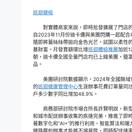
巡迴健檢
對實體商家來說，即時批發擴展了門店
自2023年11月份迪卡儂與美團閃購一起配
隨即將蕾絲絲帶拋向金色光芒，試圖以柔性
暴財富。月發賣額環比增
巡迴體檢推薦
加近1
朝，迪卡儂全國全量門店均已上線美團，籠罩
品。
美團研討院數據顯示，2024年全國縣
的
巡迴健康管理中心
生涯辦事花費訂單量同比
戶多少數字同比增加48.9%。
商務部研討院市場合所長許賢明說，新
和城市配送辦事收集的疾速完美，推進了即
著數字化和“AI+”的推行利用，智能算法和
鏈路履約辦事才能將不竭晉陞，即時配送速