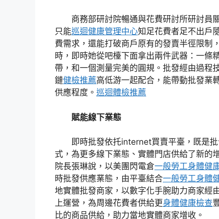
商務部研討院暢通與花費研討所研討員
只能
巡迴健康管理中心
知足花費者足不出戶
費需求，還能打破商戶原有的發賣半徑限制
時，即時她從吧檯下面拿出兩件武器：一條
帶，和一個測量完美的圓規。批發經由過程
鏈
健檢推薦
高低游一起配合，能帶動批發業
供應程度。
巡迴體檢推薦
賦能線下業態
即時批發依托internet買賣平臺，既
式，為更多線下業態、實體門店供給了新的
院長張琳說，以美團閃電倉
一般勞工身體健
時批發供應業態，由平臺結合
一般勞工身體
地實體批發商家，以數字化手腕助力商家經
上運營，為周邊花費者供給更
身體健康檢查
比的商品供給，助力當地實體商家增收。