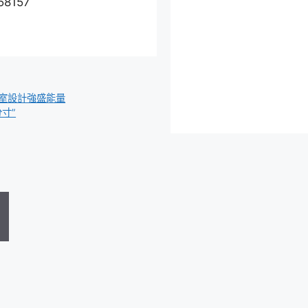
58157
室設計強盛能量
寸”