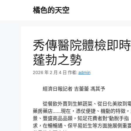
跳
橘色的天空
至
主
要
內
容
秀傳醫院體檢即時
蓬勃之勢
2026 年 2 月 4 日
作者:
admin
經濟日報記者 吉蕾蕾 馮其予
從餐飲外賣到生鮮蔬菜、從日化美妝到
藥房藥店……現在，憑仗便捷、機動的特徵
景、豐盛商品品類，知足花費者對“動脫手指
求，在暢暢通、保平易近生等方面施展側重