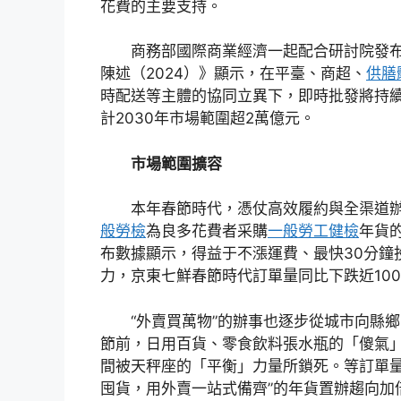
花費的主要支持。
商務部國際商業經濟一起配合研討院發
陳述（2024）》顯示，在平臺、商超、
供膳
時配送等主體的協同立異下，即時批發將持
計2030年市場範圍超2萬億元。
市場範圍擴容
本年春節時代，憑仗高效履約與全渠道
般勞檢
為良多花費者采購
一般勞工健檢
年貨
布數據顯示，得益于不漲運費、最快30分鐘
力，京東七鮮春節時代訂單量同比下跌近100
“外賣買萬物”的辦事也逐步從城市向縣
節前，日用百貨、零食飲料張水瓶的「傻氣
間被天秤座的「平衡」力量所鎖死。等訂單量
囤貨，用外賣一站式備齊”的年貨置辦趨向加