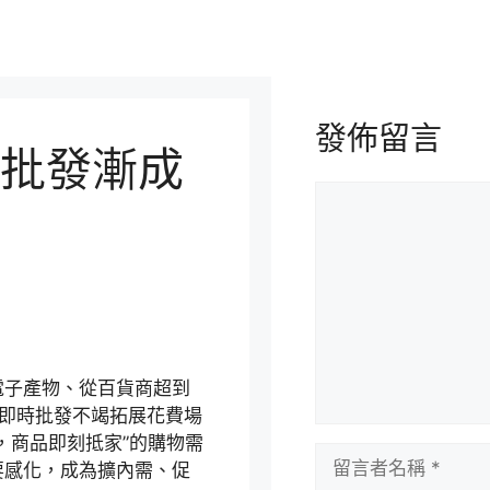
發佈留言
批發漸成
留
言
電子產物、從百貨商超到
，即時批發不竭拓展花費場
，商品即刻抵家”的購物需
留
要感化，成為擴內需、促
言