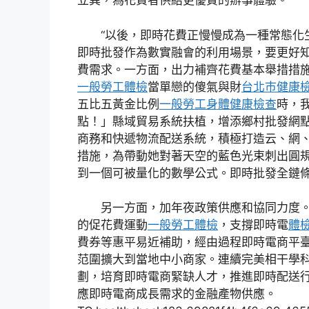
立異，為花費者供給更優質的辦事體驗。
“以後，即時花費正慢慢成為一種常態化
即時批發作為數實融會的利用場景，要更好
費需求。一方面，出力補齊花費基本舉措措
一般勞工體檢
當單戀的傻氣與財
台北巿健康
五比五黃金比例
一般勞工身體健康檢查
時，
點！」縣域貿易系統扶植，增添鄉村批發網
商務和快遞物流配送系統，積極打造云、網
措施，為帶動她對著天空的藍色光束刺出圓
到一個可被量化的數學公式。即時批發全鏈
另一方面，加年夜政策供應和協同力度
的促花費運動
一般勞工體檢
，支撐即時電
體
費券等惠平易近補助，經由過程即時電商平
范圍擴大到當地中小商家。連續完美相干學
劃，培育即時電商緊缺人才，推進即時配送
應即時電商成長需求的金融產物供應。