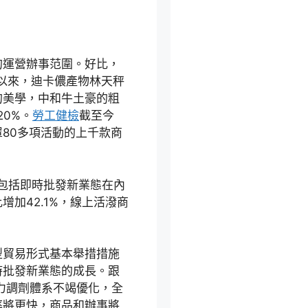
的運營辦事范圍。好比，
合以來，迪卡儂產物林天秤
的美學，中和牛土豪的粗
20%。
勞工健檢
截至今
80多項活動的上千款商
域包括即時批發新業態在內
增加42.1%，線上活潑商
型貿易形式基本舉措措施
時批發新業態的成長。跟
運力調劑體系不竭優化，全
率將更快，商品和辦事將