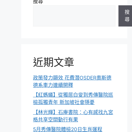
搜尋
搜
尋
近期文章
政策發力顯效 花費潛OSDER奧斯德
德系車力連續開釋
【紅螞蟻】從獨居白叟到秀傳醫院巡
檢孤獨青年 新加坡社會隱憂
【林光輝】石庵書院：心有感找九宮
格共享空間動行有果
5月秀傳醫院體檢20日生肖運程