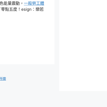
色能量震動，
一般勞工體
點五度！esign：欒若
所需