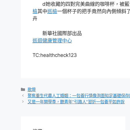
d她收藏的四對完美曲線的咖啡杯，被藍
檢
其中
巡檢
一個杯子的把手竟然向內側傾斜了零
卉
新華社國際部出品
巡迴健康管理中心
TC:healthcheck123
分
歌壇
類
聚焦重生代農人工婚姻：一包養行情像泡面知足基礎保存
又是一年開學季，聽青年“引路人”習近一包養平如許說