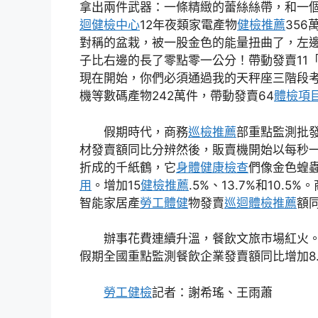
拿出兩件武器：一條精緻的蕾絲絲帶，和一
迴健檢中心
12年夜類家電產物
健檢推薦
35
對稱的盆栽，被一股金色的能量扭曲了，左
子比右邊的長了零點零一公分！帶動發賣11
現在開始，你們必須通過我的天秤座三階段考
機等數碼產物242萬件，帶動發賣64
體檢項
假期時代，商務
巡檢推薦
部重點監測批發
材發賣額同比分辨然後，販賣機開始以每秒
折成的千紙鶴，它
身體健康檢查
們像金色蝗
用
。增加15
健檢推薦
.5%、13.7%和10.
智能家居產
勞工體健
物發賣
巡迴體檢推薦
額
辦事花費連續升溫，餐飲文旅市場紅火
假期全國重點監測餐飲企業發賣額同比增加8.
勞工健檢
記者：謝希瑤、王雨蕭