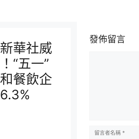
發佈留言
新華社威
留
！“五一”
言
和餐飲企
.3%
留
言