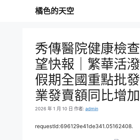
跳
橘色的天空
至
主
要
內
容
秀傳醫院健康檢查
望快報｜繁華活潑
假期全國重點批發
業發賣額同比增加6
2026 年 1 月 10 日
作者:
admin
requestId:696129e41de341.05162408.