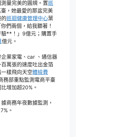
個測量完美的圓規。置
巡
6萬臺，她最愛的那盆完美
邊的
巡迴健康管理中心
葉
「你們兩個，給我聽著！
驗**！」9億元；購置手
目
億元。
企業家電、car 、通信器
一百萬張的速度吐出金箔
蟲一樣飛向天空
體檢費
5%。商務部重點監測電商平臺
同比增加超20%。
。據商務年夜數據監測，
7%。