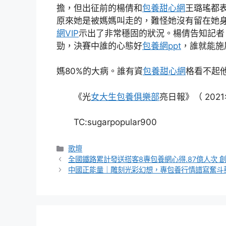
擔，但出征前的楊倩和
包養甜心網
王璐瑤都
原來她是被媽媽叫走的，難怪她沒有留在她
網VIP
示出了非常穩固的狀況。楊倩告知記者
勁，決賽中誰的心態好
包養網ppt
，誰就能施
媽80%的大病。誰有資
包養甜心網
格看不起
《光
女大生包養俱樂部
亮日報》（ 2021
TC:sugarpopular900
分
歌壇
類
全國鐵路累計發送搭客8專包養網心得.87億人次 
中國正能量｜雕刻光彩幻想，專包養行情譜寫奮斗