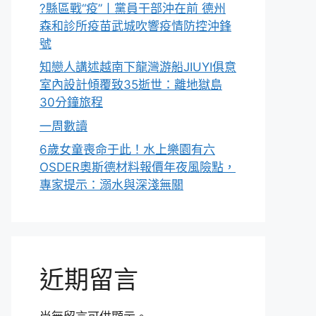
?縣區戰“疫”丨黨員干部沖在前 德州
森和診所疫苗武城吹響疫情防控沖鋒
號
知戀人講述越南下龍灣游船JIUYI俱意
室內設計傾覆致35逝世：離地獄島
30分鐘旅程
一周數讀
6歲女童喪命于此！水上樂園有六
OSDER奧斯德材料報價年夜風險點，
專家提示：溺水與深淺無關
近期留言