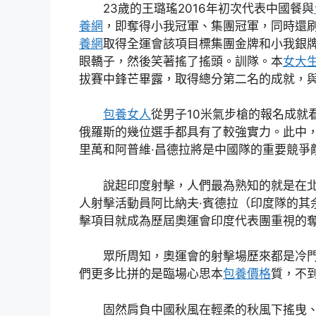
23歲的王璐瑤2016年初次代表中國餐與
養網
，即奪得小我冠軍、集團冠軍，同時還
養網
取得全運會該項目標集團金牌和小我銀
眼轎子，然後笑著搖了搖頭。訓隊。本
女大
拔賽中鋒芒畢露，取得總分第二名的成就，
包養女人
從男子10米氣步槍的報名成就
俄羅斯的幾位選手都具有了較強實力。此中，
里萬和阿普維·昌德拉將是中國隊的重要競爭
說起印度射擊，人們最為熟知的就是在
人射擊活動員阿比納夫·賓德拉（印度隊的其
擊項目就成為歷屆奧運會印度代表團重視的
眾所周知，奧運會的射擊場歷來都是冷
們更多比拼的是臨場心思本
包養價格
質，不
固然肩負中國秋風在輕柔的秋風下搖曳