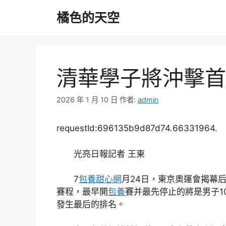
跳
橘色的天空
至
主
要
內
容
清華學子將沖擊首
2026 年 1 月 10 日
作者:
admin
requestId:696135b9d87d74.66331964.
光亮日報記者 王東
7
包養甜心網
月24日，東京奧運會揭幕
賽程，最早開
包養
賽并最先停止的將是男子1
發生最后的排名。