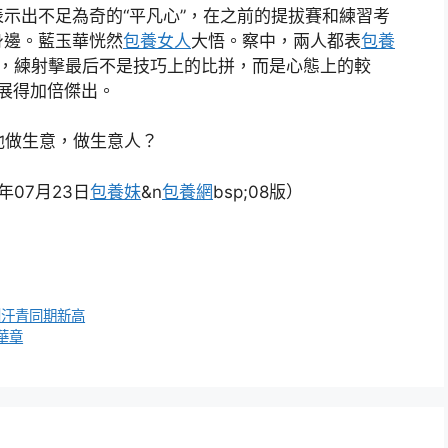
表示出不足為奇的“平凡心”，在之前的提拔賽和練習考
身邊。藍玉華恍然
包養女人
大悟。察中，兩人都表
包養
，練射擊最后不是技巧上的比拼，而是心態上的較
展得加倍傑出。
他做生意，做生意人？
年07月23日
包養妹
&n
包養網
bsp;08版）
創汗青同期新高
華章