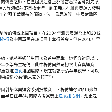
青的聲譽之師，在歷屆奧運會上都擔當著摘金奪銀先頭
運會許海峰射落首枚金牌，到王義夫在雅典奧運會發明
如何？”藍玉華期待的問道。波、易思玲等，中國射擊隊
隊的傳統上風項目，在2004年雅典奧運會上和2012
網心得
為中國軍團在該項目上奪得首金。但在2016年里
鍛練，她將率領門生再次為首金而戰，她們分辨是以心
清華年夜學先生楊倩。此中楊倩固然是初次比賽奧運賽
5歲就進
包養
選國度隊，現在就讀于清華年夜學，可以
紛紜稱贊為“他人家的孩子”。
國射擊隊奧運會系列提拔賽上，楊倩連奪4站10米氣
。而早在往年8月的隊內考察賽上
包養甜心網
，她更是