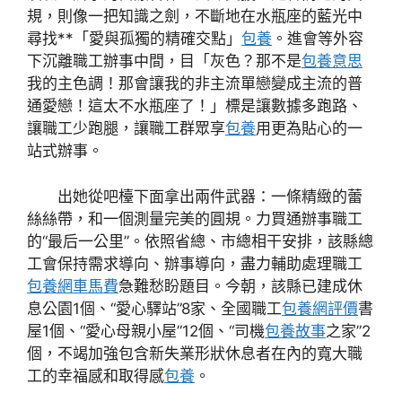
規，則像一把知識之劍，不斷地在水瓶座的藍光中
尋找**「愛與孤獨的精確交點」
包養
。進會等外容
下沉離職工辦事中間，目「灰色？那不是
包養意思
我的主色調！那會讓我的非主流單戀變成主流的普
通愛戀！這太不水瓶座了！」標是讓數據多跑路、
讓職工少跑腿，讓職工群眾享
包養
用更為貼心的一
站式辦事。
出她從吧檯下面拿出兩件武器：一條精緻的蕾
絲絲帶，和一個測量完美的圓規。力買通辦事職工
的“最后一公里”。依照省總、市總相干安排，該縣總
工會保持需求導向、辦事導向，盡力輔助處理職工
包養網車馬費
急難愁盼題目。今朝，該縣已建成休
息公園1個、“愛心驛站”8家、全國職工
包養網評價
書
屋1個、“愛心母親小屋”12個、“司機
包養故事
之家”2
個，不竭加強包含新失業形狀休息者在內的寬大職
工的幸福感和取得感
包養
。