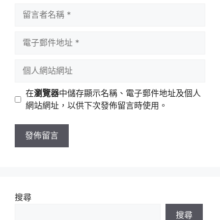
留
言
者
電
名
子
稱
郵
個
件
人
地
網
在
瀏覽器
中儲存顯示名稱、電子郵件地址及個人
址
站
網站網址，以供下次發佈留言時使用。
網
址
搜尋
搜尋