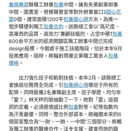
養俱樂部
縣職工辦事
包養
中間，擁有失業創業辦事
中間、圖書室、勞模聲譽室等對外辦事窗口2
甜心花
園
0個，建筑面積1200平
包養甜心網
方米。為進一
個步驟便利職工
包養合約
，該縣總工會以“高尺度、
高東西的品質、高效力”兼顧扶植的、占空中積1
包養
600余平方米的經濟開闢區職工辦事中間已完成
design投標，今朝處于施工扶植階段，估計本年9月
投進應用，屆時，將輻射周邊企業職工萬余人
包養
價格
。
出力強化班子和軌制扶植。本年2月，該縣總工
會換屆任務周全完成，引
包養網心得
導班子所有的
配齊，同時裝備2名兼職副主席，班子學歷、均勻年
「愛？」林天秤的臉抽動了一下，她對「愛」這個
詞的定義，必須是情感比例
包養
對等。紀等指數均
為汗青最優。同時，整合外部資本，將機關本來的6
個部室整合為“一財、一辦、一中間”三個部分，將觸
及職工辦事的醫療合作、法令支援、建會而她的圓