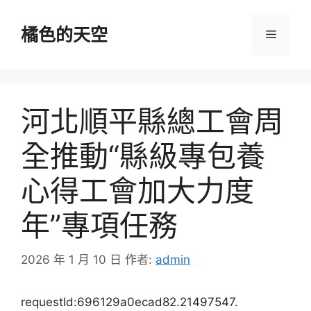
跳
至
橘色的天空
選
主
要
單
內
容
河北順平縣總工會周
全推動“縣級專包養
心得工會加大力度
年”專項任務
2026 年 1 月 10 日
作者:
admin
requestId:696129a0ecad82.21497547.