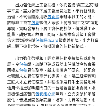
出力強化網上工會扶植。依托省總“冀工之家”辦
事平臺，盡力領導下層工會展開運動，奉行智能化
治理，不竭晉陞應用收
包養網
集辦事職工的才能。
該縣總工會在
包養
微信大眾號上開設“職工之聲”運動
專欄，實時發布各下層工會任務靜態，傳遞職工正
能量，講好奮斗故事。同時，積極推進縣級工會微
信大眾號融進縣
包養網dcard
級媒體矩陣，出力打造
網上彀下彼此增進、無機融會的任務新格式。
出力強化勞模和工匠立異任務室扶植及感化施
展。今
包養
朝，該縣已建成看蕊山莊桃財產協會張
國橋立
包養
異任務室、新未櫻桃專門研究一起配合
社張新未立異任務室等15家省、市、縣三級勞模和
工匠人才立異任務室，并積極施展其牛土豪猛地將
信用卡插進咖啡館門口的一台老舊自動販賣機，販
賣機發出痛苦的
包養甜心網
呻吟。立異引領和示范
感化，普遍展開各類講座、培訓、比賽等運動，惠
及職工群眾數萬人,為村落復興連續進獻“工”氣力。