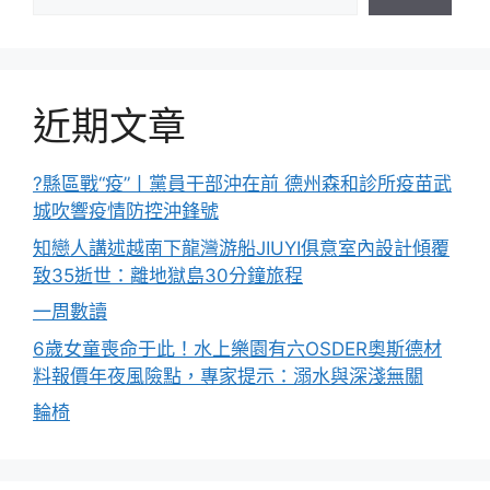
近期文章
?縣區戰“疫”丨黨員干部沖在前 德州森和診所疫苗武
城吹響疫情防控沖鋒號
知戀人講述越南下龍灣游船JIUYI俱意室內設計傾覆
致35逝世：離地獄島30分鐘旅程
一周數讀
6歲女童喪命于此！水上樂園有六OSDER奧斯德材
料報價年夜風險點，專家提示：溺水與深淺無關
輪椅