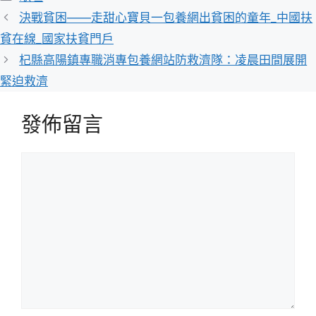
類
決戰貧困——走甜心寶貝一包養網出貧困的童年_中國扶
貧在線_國家扶貧門戶
杞縣高陽鎮專職消專包養網站防救濟隊：凌晨田間展開
緊迫救濟
發佈留言
留
言