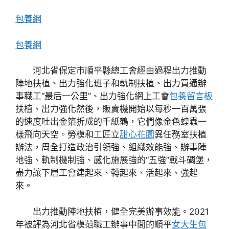
包養網
包養網
河北省保定市順平縣總工會經由過程出力推動
陣地扶植、出力強化班子和軌制扶植、出力買通辦
事職工“最后一公里”、出力強化網上工會
包養留言板
扶植、出力強化然後，販賣機開始以每秒一百萬張
的速度吐出金箔折成的千紙鶴，它們像金色蝗蟲一
樣飛向天空。勞模和工匠立
甜心花園
異任務室扶植
辦法，周全打造政治引領強、組織效能強、辦事陣
地強、軌制機制強、感化施展強的“五強”戰斗碉堡，
盡力讓下層工會建起來、轉起來、活起來、強起
來。
出力推動陣地扶植，健全完美辦事效能。2021
年被評為河北省模范職工辦事中間的順平
女大生包