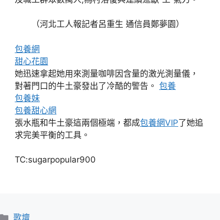
（河北工人報記者呂重生 通信員鄭夢園）
包養網
甜心花園
她迅速拿起她用來測量咖啡因含量的激光測量儀，
對著門口的牛土豪發出了冷酷的警告。
包養
包養妹
包養甜心網
張水瓶和牛土豪這兩個極端，都成
包養網VIP
了她追
求完美平衡的工具。
TC:sugarpopular900
分
歌壇