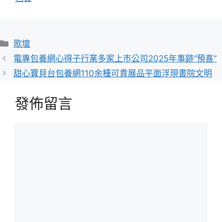
分
歌壇
類
電專包養網心得子行業多家上市公司2025年事跡“預喜”
甜心寶貝台包養網110余種可貴展品平面浮現書院文明
發佈留言
留
言