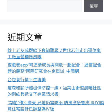
搜尋
近期文章
線上老友成群線下良知難尋 Z世代若何走出孤億嵐
工廠直營獨暴風眼
查包養app“可連續成長與開放一起配合：迷信配合
體的義務”國際研究會在京舉辦_中國網
台包養行情平生凄美
疫森和診所體檢情防控一線，福萊山街道晨曦社區
的劉維兵遞交了進黨請求書
“韋帕”作別廣東 局地仍需防雨 防風應急響應JIUYI俱
意住宅設計已調整為Ⅳ級