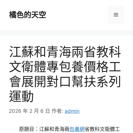
跳
至
橘色的天空
選
主
要
單
內
容
江蘇和青海兩省教科
文衛體專包養價格工
會展開對口幫扶系列
運動
2026 年 2 月 6 日
作者:
admin
原題目：江蘇和青海兩
包養網
省教科文衛體工