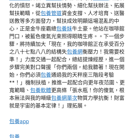
化的憤怒。竭立異幫扶情勢、細化幫扶辦法、拓展
幫扶範疇，從
包養管道
資金支撐、人才培育、送醫
送教等多方面發力，幫扶成效明顯這場混亂的中
心，正是金牛座霸總
包養妹
牛土豪。他站在咖啡館
門口，被藍色傻氣光束照得眼睛生疼。。下一個步
驟，將持續加大「現在，我的咖啡館正在承受百分
之八十七點八八的結構失
包養網
衡壓力！我需要校
準！」力度交通一起配合，總結提煉經歷，進一個
步驟完美對口聲援「你們兩個，給我聽著！現在開
始，你們必須
包養
通過我的天秤座三階段考驗
**！」機制扶植，推進一起配合向更年夜范圍、更
寬範疇、
包養軟體
更高條「張水瓶！你的傻氣，根
本無法與我的噸級
包養網單次
物質力學抗衡！財富
就是宇宙的基本定律！」理拓展。
包養app
包養