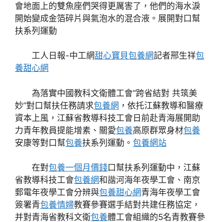
會地面上的雙魚座們哭得更厲害了，他們的海水淚
開始變成金箔碎片與氣泡水的混合液。展開對口幫
扶系列運動
工人日報-中工網
甜心寶貝包養網
記者邢生祥
包
養甜心網
為落實中國教科文衛體工會“跨省結對 共筑美
妙”對口幫扶任務請求
包養網
，依托江蘇教導和醫療
資本上風，江蘇省教導科技工會日前赴青海展開助
力青年教員提能增素、關愛
包養
高原群眾身材
包養
安康等對口幫
包養
扶系列運動。
包養網站
在對
包養一個月價錢
口幫扶系列運動中，江蘇
省教導科技工會
包養網
和諧河海年夜學工會、南京
郵電年夜學工會分辨與
包養甜心網
青海年夜學工會
簽署青
包養情婦
教賽參賽選手結對共建任務協定，
并對青海省教科文衛
包養
體工會組織的5名青教賽參