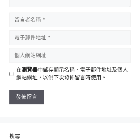
留
言
者
電
名
子
稱
郵
個
件
人
地
網
在
瀏覽器
中儲存顯示名稱、電子郵件地址及個人
址
站
網站網址，以供下次發佈留言時使用。
網
址
搜尋