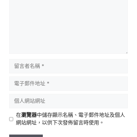
留
言
者
電
名
子
稱
郵
個
件
人
地
網
在
瀏覽器
中儲存顯示名稱、電子郵件地址及個人
址
站
網站網址，以供下次發佈留言時使用。
網
址