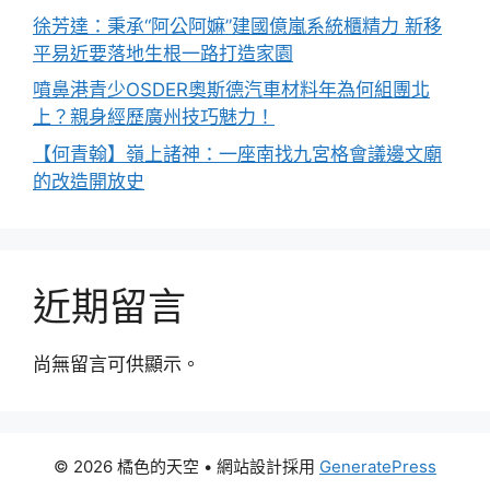
徐芳達：秉承“阿公阿嫲”建國億嵐系統櫃精力 新移
平易近要落地生根一路打造家園
噴鼻港青少OSDER奧斯德汽車材料年為何組團北
上？親身經歷廣州技巧魅力！
【何青翰】嶺上諸神：一座南找九宮格會議邊文廟
的改造開放史
近期留言
尚無留言可供顯示。
© 2026 橘色的天空
• 網站設計採用
GeneratePress