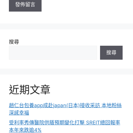
搜尋
搜尋
近期文章
趙仁台包養app成赴japan(日本)接收采訪 本地粉絲
深感幸福
受利率秀傳醫院供膳預期變化打擊 SREIT總回報率
本年來跌逾4%