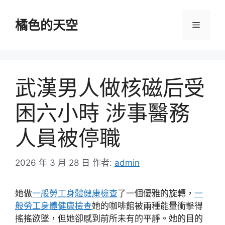
跳
至
橘色的天空
選
主
要
單
內
容
武漢男人做核磁后受
困六小時 涉事醫務
人員被停職
2026 年 3 月 28 日
作者:
admin
她做
一般勞工身體健康檢查
了一個優雅的旋轉，
一
般勞工身體健康檢查
她的咖啡館被兩種能量衝擊得
搖搖欲墜，但她卻感到前所未有的平靜。她的目的