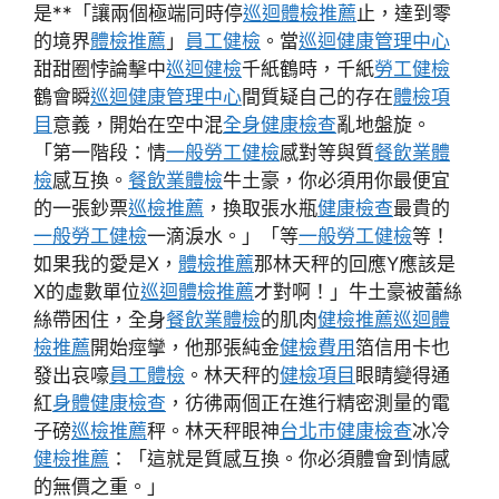
是**「讓兩個極端同時停
巡迴體檢推薦
止，達到零
的境界
體檢推薦
」
員工健檢
。當
巡迴健康管理中心
甜甜圈悖論擊中
巡迴健檢
千紙鶴時，千紙
勞工健檢
鶴會瞬
巡迴健康管理中心
間質疑自己的存在
體檢項
目
意義，開始在空中混
全身健康檢查
亂地盤旋。
「第一階段：情
一般勞工健檢
感對等與質
餐飲業體
檢
感互換。
餐飲業體檢
牛土豪，你必須用你最便宜
的一張鈔票
巡檢推薦
，換取張水瓶
健康檢查
最貴的
一般勞工健檢
一滴淚水。」「等
一般勞工健檢
等！
如果我的愛是X，
體檢推薦
那林天秤的回應Y應該是
X的虛數單位
巡迴體檢推薦
才對啊！」牛土豪被蕾絲
絲帶困住，全身
餐飲業體檢
的肌肉
健檢推薦
巡迴體
檢推薦
開始痙攣，他那張純金
健檢費用
箔信用卡也
發出哀嚎
員工體檢
。林天秤的
健檢項目
眼睛變得通
紅
身體健康檢查
，彷彿兩個正在進行精密測量的電
子磅
巡檢推薦
秤。林天秤眼神
台北巿健康檢查
冰冷
健檢推薦
：「這就是質感互換。你必須體會到情感
的無價之重。」