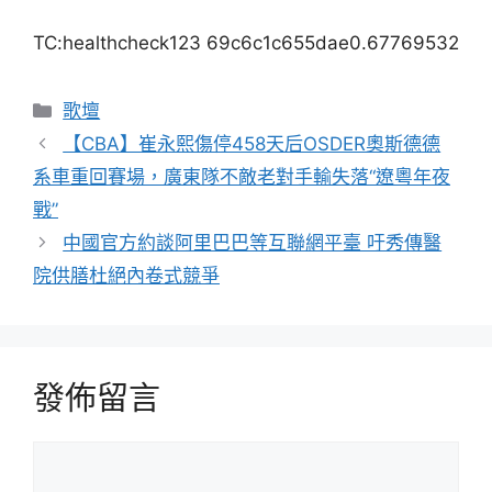
TC:healthcheck123 69c6c1c655dae0.67769532
分
歌壇
類
【CBA】崔永熙傷停458天后OSDER奧斯德德
系車重回賽場，廣東隊不敵老對手輸失落“遼粵年夜
戰”
中國官方約談阿里巴巴等互聯網平臺 吁秀傳醫
院供膳杜絕內卷式競爭
發佈留言
留
言