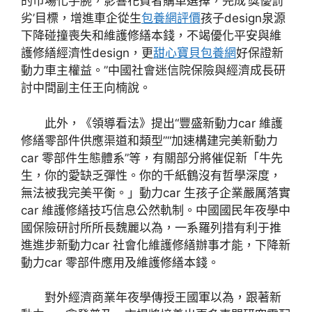
的市場化手腕，影響花費者購車選擇，完成‘獎優罰
劣’目標，增進車企從生
包養網評價
孩子design泉源
下降碰撞喪失和維護修繕本錢，不竭優化平安與維
護修繕經濟性design，更
甜心寶貝包養網
好保證新
動力車主權益。”中國社會迷信院保險與經濟成長研
討中間副主任王向楠說。
此外，《領導看法》提出“豐盛新動力car 維護
修繕零部件供應渠道和類型”“加速構建完美新動力
car 零部件生態體系”等，有關部分將催促新「牛先
生，你的愛缺乏彈性。你的千紙鶴沒有哲學深度，
無法被我完美平衡。」動力car 生孩子企業嚴厲落實
car 維護修繕技巧信息公然軌制。中國國民年夜學中
國保險研討所所長魏麗以為，一系羅列措有利于推
進進步新動力car 社會化維護修繕辦事才能，下降新
動力car 零部件應用及維護修繕本錢。
對外經濟商業年夜學傳授王國軍以為，跟著新