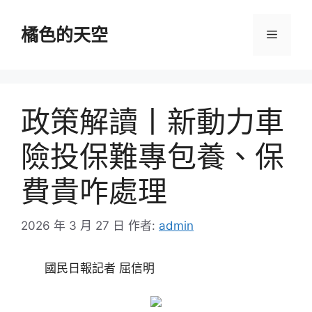
跳
至
橘色的天空
選
主
要
單
內
容
政策解讀丨新動力車
險投保難專包養、保
費貴咋處理
2026 年 3 月 27 日
作者:
admin
國民日報記者 屈信明