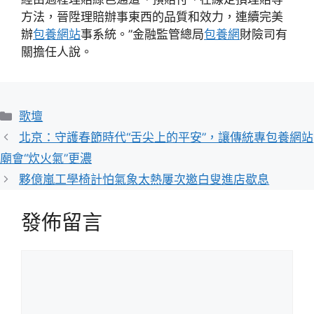
方法，晉陞理賠辦事東西的品質和效力，連續完美
辦
包養網站
事系統。”金融監管總局
包養網
財險司有
關擔任人說。
分
歌壇
類
北京：守護春節時代“舌尖上的平安”，讓傳統專包養網站
廟會“炊火氣”更濃
夥億嵐工學椅計怕氣象太熱屢次邀白叟進店歇息
發佈留言
留
言