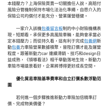
本錢壓力？上海保險買賣一切關擔任人說，高賠付
風險分管機制保持市場化法治化準繩，自愿介入的
保險公司均償付才能充分、營業運營穩健。
一家介入該機
包養留言板
制的中小財險機構表
現，短期看，承保更多高風險車輛，能夠會承當必
定本錢壓力；而從持久看，這有利于完成
包養網
新
動
包養
力車險營業數據積聚，晉陞訂價才能及運營
程度。跟著新動力car 連續滯銷、技巧和design日
益成熟，《領導看法》相干舉動落地生效，新動力
車險市場遠景看好，企業將博得更好成長空間。
優化貿易車險基準費率和自立訂價系數浮動范
圍
若何進一個步驟推進新動力車險加倍精準訂
價、完成物美價優？