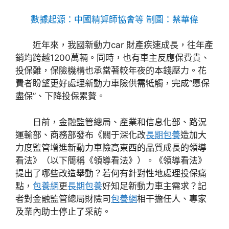
數據起源：中國精算師協會等 制圖：蔡華偉
近年來，我國新動力car 財產疾速成長，往年產
銷均跨越1200萬輛。同時，也有車主反應保費貴、
投保難，保險機構也承當著較年夜的本錢壓力。花
費者盼望更好處理新動力車險供需牴觸，完成“愿保
盡保”、下降投保累贅。
日前，金融監管總局、產業和信息化部、路況
運輸部、商務部發布《關于深化改
長期包養
造加大
力度監管增進新動力車險高東西的品質成長的領導
看法》（以下簡稱《領導看法》）。《領導看法》
提出了哪些改造舉動？若何有針對性地處理投保痛
點，
包養網
更
長期包養
好知足新動力車主需求？記
者對金融監管總局財險司
包養網
相干擔任人、專家
及業內助士停止了采訪。