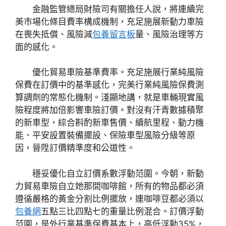
金融監管總局財險司有關擔任人說，將連續完
美市場化條目費率構成機制，充足施展新動力車險
在喪失抵償、風險減
包養留言板
量、風險治理等方
面的感化。
優化貿易車險基準費率。充足施展行業純風險
保費在訂價中的基準感化，完美行業純風險保費測
算調劑的常態化機制。淺顯地講，就是車輛現實風
險程度將加倍影響車險訂價。對沒有汗青數據積聚
的新車型，綜合斟酌新車售價、續航里程、動力機
能、平安設置裝備擺設、保險車型風險分級等原
因，晉陞訂價精準度和公道性。
穩妥優化自立訂價系數浮動范圍。今朝，新動
力貿易車險自立她那間咖啡館，所有的物品都必須
遵循嚴格的黃金分割比例擺放，連咖啡豆都必須以
包養網
五點三比四點七的重量比例混合。訂價浮動
范圍，是外行業基準保費基本上，高低浮動35%，