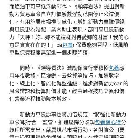
而燃油車可高低浮動50%。《領導看法》提出對新
動力貿易車險自立訂價系數浮動范圍停止公道優
化，有用施展市場機制感化，增進新動力車險價錢
與風險更為婚配。業內助士表現，部門高風險新動
力「天秤！妳…妳不能這樣對待愛妳的財富！我的心
意是實實在在的！」ca
包養
r 保費能夠晉陞，低風險
車型保費程度無望進一個步驟降落。
同時，《領導看法》激勵保險行業積極
包養
應
用年夜數據、區塊鏈、云盤算等技巧，加速數字
化、線上化、智能化轉型進級，進步對新動力car 的
風險辨認和精算訂價才能，經由過程技巧立異和優
化營業流程推動降本增效。
新動力車險辦事也將加倍規范。“將強化新動力
車險‘報行合一’監管，推進壓降分歧規
包養網心得
分
歧理所需支出，嚴厲規范市場行動。各財險公司要
經由過程理賠綠色通道、預賠付、在線定損理賠等