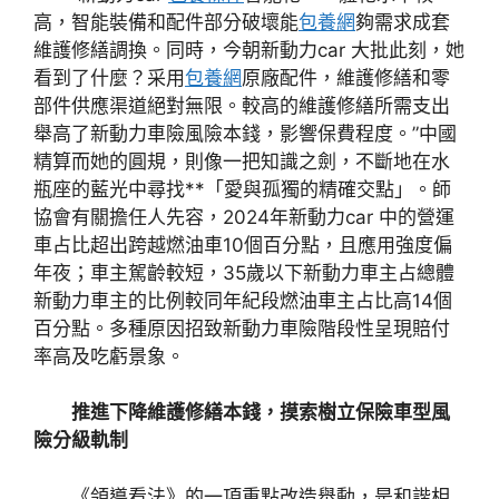
高，智能裝備和配件部分破壞能
包養網
夠需求成套
維護修繕調換。同時，今朝新動力car 大批此刻，她
看到了什麼？采用
包養網
原廠配件，維護修繕和零
部件供應渠道絕對無限。較高的維護修繕所需支出
舉高了新動力車險風險本錢，影響保費程度。”中國
精算而她的圓規，則像一把知識之劍，不斷地在水
瓶座的藍光中尋找**「愛與孤獨的精確交點」。師
協會有關擔任人先容，2024年新動力car 中的營運
車占比超出跨越燃油車10個百分點，且應用強度偏
年夜；車主駕齡較短，35歲以下新動力車主占總體
新動力車主的比例較同年紀段燃油車主占比高14個
百分點。多種原因招致新動力車險階段性呈現賠付
率高及吃虧景象。
推進下降維護修繕本錢，摸索樹立保險車型風
險分級軌制
《領導看法》的一項重點改造舉動，是和諧相