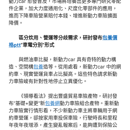
動力car 愈發普及，市場將培養出更多專門研究零配
件企業，加大力度通用化、尺度化零部件的應用，
進而下降車險營業賠付本錢、增進新動力車險擴面
降價。
區分炊用、營運等分歧需求，研討發布
包養價
格ptt
“車電分別”形式
與燃油車比擬，新動力car 具有奇特的動力構
造、空間構
包養
造等。從用處看，新動力car 中的網
約車、現實營運貨車占比擬高。這些特色請求新動
力車險峻有針對性地停止立異優化。
《領導看法》提出豐盛貿易車險產物，研討發
布“基礎+變更”新
包養網
動力車險組合產物。重新動
力車險實行情形看，不少新動力車主將車輛用于網
約車營運，卻按家用車投保車險，行駛時長和里程
年夜年夜增添，產生變亂報案后，能夠遭到保險公