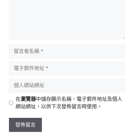
留
言
者
電
名
子
稱
郵
個
件
人
地
網
在
瀏覽器
中儲存顯示名稱、電子郵件地址及個人
址
站
網站網址，以供下次發佈留言時使用。
網
址