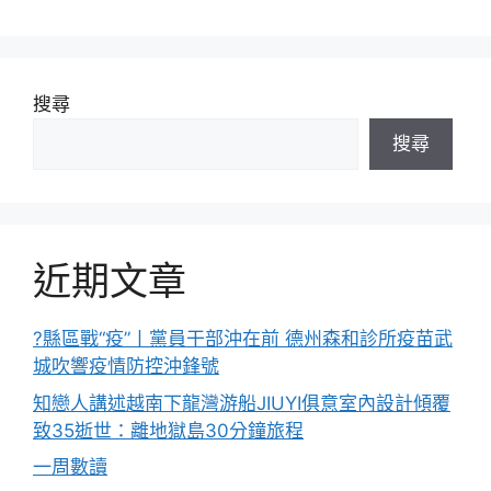
搜尋
搜尋
近期文章
?縣區戰“疫”丨黨員干部沖在前 德州森和診所疫苗武
城吹響疫情防控沖鋒號
知戀人講述越南下龍灣游船JIUYI俱意室內設計傾覆
致35逝世：離地獄島30分鐘旅程
一周數讀