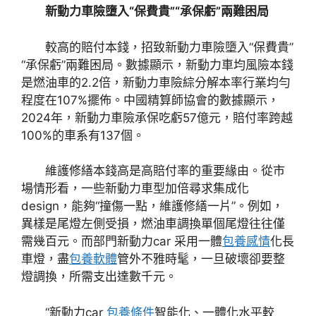
新動力車險墮入“保費貴”“承保虧”兩難困局
較高的賠付本錢，招致新動力車險墮入“保費貴”
“承保虧”兩難困局。數據顯示，新動力車均風險本錢
是燃油車的2.2倍，新動力車險綜分解本率行業均勻
程度在107%擺佈。中國精算師協會的數據顯示，
2024年，新動力車險承保吃虧57億元，賠付率跨越
100%的車系有137個。
維護修繕本錢高是高賠付率的重要緣由。從市
場情形看，一些新動力車型加倍尋求集成化
design，能夠“撞傷一點，維護修繕一片”。例如，
異樣是尾燈左側受損，燃油車調換單個尾燈往往僅
需幾百元。而部門新動力car 采用一體
包養感情
化長
車燈，盡
包養軟體
管外不雅時髦，一旦破壞卻要整
燈調換，所需支出達數千元。
“新動力car
包養條件
智能化、一體化水平較