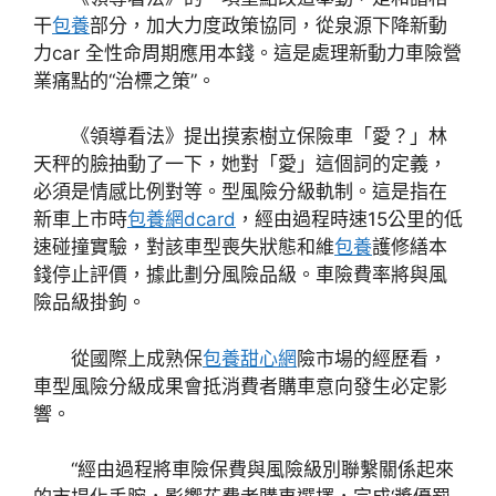
干
包養
部分，加大力度政策協同，從泉源下降新動
力car 全性命周期應用本錢。這是處理新動力車險營
業痛點的“治標之策”。
《領導看法》提出摸索樹立保險車「愛？」林
天秤的臉抽動了一下，她對「愛」這個詞的定義，
必須是情感比例對等。型風險分級軌制。這是指在
新車上市時
包養網dcard
，經由過程時速15公里的低
速碰撞實驗，對該車型喪失狀態和維
包養
護修繕本
錢停止評價，據此劃分風險品級。車險費率將與風
險品級掛鉤。
從國際上成熟保
包養甜心網
險市場的經歷看，
車型風險分級成果會抵消費者購車意向發生必定影
響。
“經由過程將車險保費與風險級別聯繫關係起來