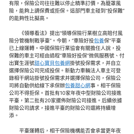
有限，保險公司往往難以停止精準訂價，為籠罩風
險，能夠上調保費或拒保。這部門車主碰到“投保難”
的能夠性比擬高。
《領導看法》提出“領導保險行業樹立高賠付風
險分管機制戰爭臺”。今朝，“車險好投
包養
保”平臺
已上線運轉。中國保險行業協會有關擔任人說，投
保難的車主可經由過程“車險好投保”微佩服務號、付
出寶生涯號
甜心寶貝包養網
掛號投保需求，并自立
選擇保險公司完成投保。新動力車輛法人車主可登
錄相干網站掛號投保需求并選擇保險公司，保險公
司將自動供給線下承保辦
包養甜心網
事。相干保險
公司不得拒保。首批有10家年夜中型財險公司接進
平臺，第二批有20家擺佈財險公司接進。后續依據
財險公司請求，接進平臺的財險公司還將持續增
添。
平臺運轉后，相干保險機構能否會承當更年夜