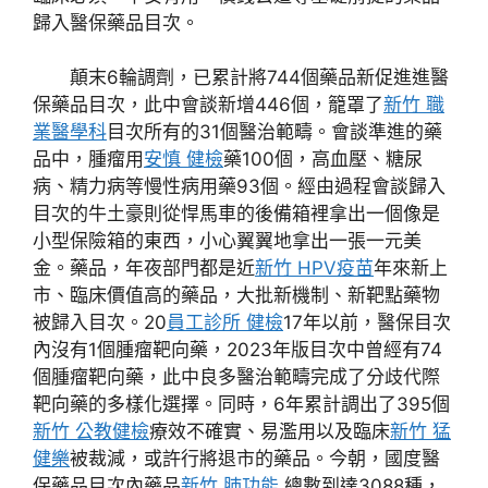
歸入醫保藥品目次。
顛末6輪調劑，已累計將744個藥品新促進進醫
保藥品目次，此中會談新增446個，籠罩了
新竹 職
業醫學科
目次所有的31個醫治範疇。會談準進的藥
品中，腫瘤用
安慎 健檢
藥100個，高血壓、糖尿
病、精力病等慢性病用藥93個。經由過程會談歸入
目次的牛土豪則從悍馬車的後備箱裡拿出一個像是
小型保險箱的東西，小心翼翼地拿出一張一元美
金。藥品，年夜部門都是近
新竹 HPV疫苗
年來新上
市、臨床價值高的藥品，大批新機制、新靶點藥物
被歸入目次。20
員工診所 健檢
17年以前，醫保目次
內沒有1個腫瘤靶向藥，2023年版目次中曾經有74
個腫瘤靶向藥，此中良多醫治範疇完成了分歧代際
靶向藥的多樣化選擇。同時，6年累計調出了395個
新竹 公教健檢
療效不確實、易濫用以及臨床
新竹 猛
健樂
被裁減，或許行將退市的藥品。今朝，國度醫
保藥品目次內藥品
新竹 肺功能
總數到達3088種，