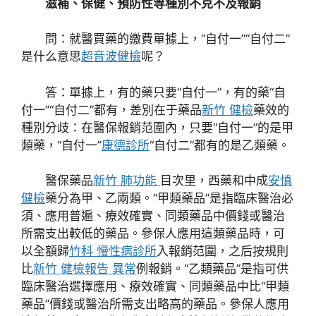
滋補、保健、預防性等種別不克不及報銷
問：就醫買藥的繳費單據上，“自付一”“自付二”
是什么意思
超音波健檢
呢？
答：單據上，有的藥只要“自付一”，有的藥“自
付一”“自付二”都有，差別在于藥品
新竹 健檢
藥效的
種別分歧：在醫保報銷范圍內，只要“自付一”的是甲
類藥，“自付一”
康德診所
“自付二”都有的是乙類藥。
醫保藥品
新竹 肺功能
目次里，西藥和中成
安慎
健檢
藥分為甲、乙兩類。“甲類藥品”是指臨床醫治必
須、應用普遍、療效確實、同類藥品中價錢或醫治
所需支出較低的藥品。參保人應用這類藥品時，可
以全額歸
竹科 慢性病診所
入報銷范圍，之后按規則
比
新竹 健檢報告 異常
例報銷。“乙類藥品”是指可供
臨床醫治選擇應用、療效確實、同類藥品中比“甲類
藥品”價錢或醫治所需支出略高的藥品。參保人應用