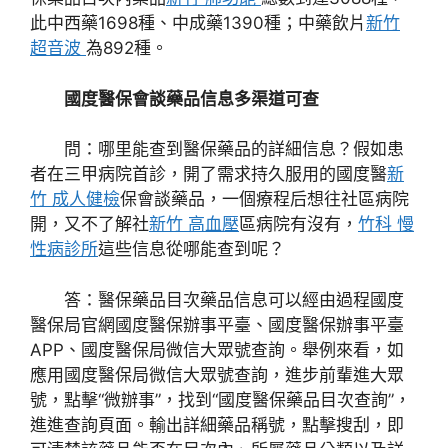
此中西藥1698種、中成藥1390種；中藥飲片
新竹
超音波
為892種。
國度醫保會談藥品信息多渠道可查
問：哪里能查到醫保藥品的詳細信息？假如患
者在三甲病院首診，開了需求持久服用的國度醫
新
竹 成人健檢
保會談藥品，一個療程后想往社區病院
開，又不了解社
新竹 高血壓
區病院有沒有，
竹科 慢
性病診所
這些信息從哪能查到呢？
答：醫保藥品目次藥品信息可以經由過程國度
醫保局官網國度醫保辦事平臺、國度醫保辦事平臺
APP、國度醫保局微信大眾號查詢。舉例來看，如
應用國度醫保局微信大眾號查詢，進步前輩進大眾
號，點擊“微辦事”，找到“國度醫保藥品目次查詢”，
進進查詢頁面。輸出詳細藥品稱號，點擊搜刮，即