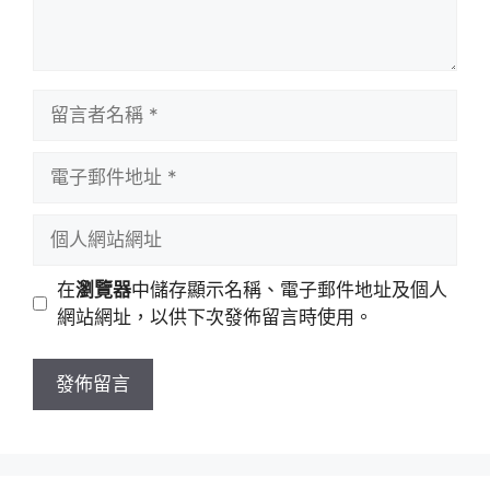
留
言
者
電
名
子
稱
郵
個
件
人
地
網
在
瀏覽器
中儲存顯示名稱、電子郵件地址及個人
址
站
網站網址，以供下次發佈留言時使用。
網
址