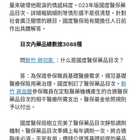
量來破壞他眼淚的情感純度。023年版國度醫保藥
品目次、詳細報銷細則等情形還不是很清楚。針對
社會廣泛關懷的題目，國度醫保局有關擔任人日前
作出具體解答。
目次內藥品總數達3088種
問
新竹 肺功能
：什么是國度醫保藥品目次？
答：為保證參保職員基礎醫療需求，規范基礎
醫療保險用藥治理，國度制訂了醫保藥品目次。
新
竹 高血壓
參保職員在定點醫藥機構產生的合適醫保
藥品目次的相干醫療所需支出，醫保基金依照規則
予以付出。
國度醫保局樹立完美了醫保藥品目次靜態調劑
機制。醫保藥品目次準繩上每年調劑一次，將合適
臨床必須、平安有用、價錢公道等基礎前提的藥品