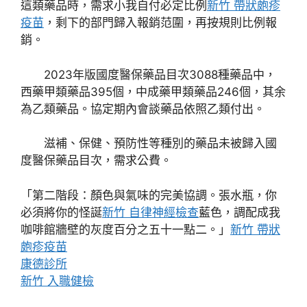
這類藥品時，需求小我自付必定比例
新竹 帶狀皰疹
疫苗
，剩下的部門歸入報銷范圍，再按規則比例報
銷。
2023年版國度醫保藥品目次3088種藥品中，
西藥甲類藥品395個，中成藥甲類藥品246個，其余
為乙類藥品。協定期內會談藥品依照乙類付出。
滋補、保健、預防性等種別的藥品未被歸入國
度醫保藥品目次，需求公費。
「第二階段：顏色與氣味的完美協調。張水瓶，你
必須將你的怪誕
新竹 自律神經檢查
藍色，調配成我
咖啡館牆壁的灰度百分之五十一點二。」
新竹 帶狀
皰疹疫苗
康德診所
新竹 入職健檢