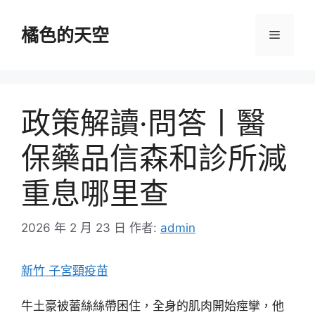
跳
至
橘色的天空
選
主
要
單
內
容
政策解讀·問答丨醫
保藥品信森和診所減
重息哪里查
2026 年 2 月 23 日
作者:
admin
新竹 子宮頸疫苗
牛土豪被蕾絲絲帶困住，全身的肌肉開始痙攣，他