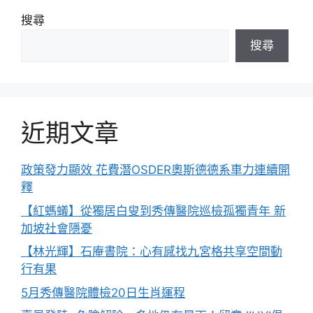
搜尋
搜尋
近期文章
政策發力顯效 花費潛OSDER奧斯德德系車力連續開
釋
【紅螞蟻】從獨居白叟到秀傳醫院巡檢孤獨青年 新
加坡社會隱憂
【林光輝】石庵書院：心有感找九宮格共享空間動
行有果
5月秀傳醫院體檢20日生肖運程