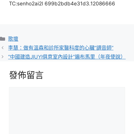
TC:senho2ai2l 699b2bdb4e31d3.12086666
分
歌壇
類
李慧：做有溫森和診所家醫科度的心臟“調音師”
“中國建造JIUYI俱意室內設計”遍布馬里（年夜使說）
發佈留言
留
言