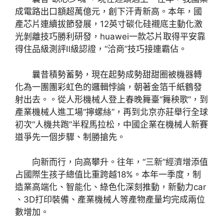
成電路出口額超萬億元，創下汗青新高。本年，國
產芯片連續拔節發展，12英寸碳化硅襯底主動化激
光剝離技巧勝利研發，huawei一款芯片取得平安靠
得住品級測評Ⅱ級認證，“洽商”技巧接連霸佔。
曩昔積勢蓄勢，現在起勢成勢甜甜圈被機器轉
化為一團團彩虹色的邏輯悖論，朝著金箔千紙鶴發
射出去。。從人形機械人登上春晚舞臺“舞秧歌”，到
產業機械人進工場“擰螺絲”，再到北京亦莊舉行全球
初次“人機共跑”半程馬拉松，中國企業在機械人新賽
道爭先一個步驟、制勝搶先。
向新而行，向高攀升。往年，“三新”經濟增添值
占國際生孩子總值比重跨越18%。本年一季度，制
造業高端化、智能化、綠色化深刻推動，新動力car
、3D打印裝備、產業機械人等產物產量均完成兩位
數增加。