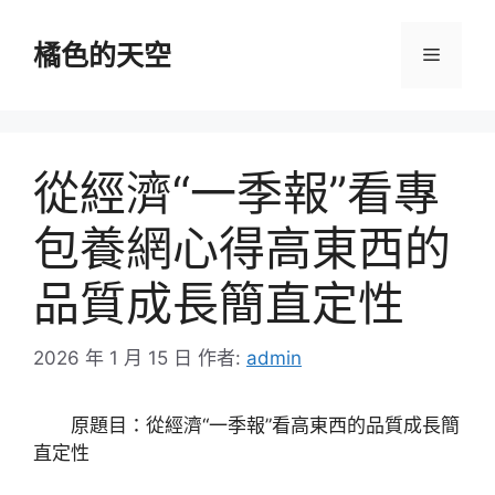
跳
至
橘色的天空
選
主
要
單
內
容
從經濟“一季報”看專
包養網心得高東西的
品質成長簡直定性
2026 年 1 月 15 日
作者:
admin
原題目：從經濟“一季報”看高東西的品質成長簡
直定性