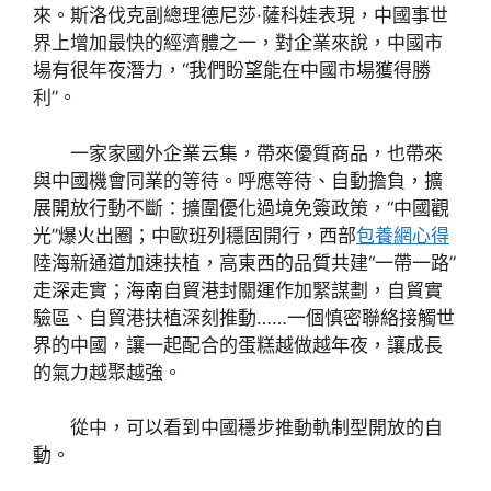
來。斯洛伐克副總理德尼莎·薩科娃表現，中國事世
界上增加最快的經濟體之一，對企業來說，中國市
場有很年夜潛力，“我們盼望能在中國市場獲得勝
利”。
一家家國外企業云集，帶來優質商品，也帶來
與中國機會同業的等待。呼應等待、自動擔負，擴
展開放行動不斷：擴圍優化過境免簽政策，“中國觀
光”爆火出圈；中歐班列穩固開行，西部
包養網心得
陸海新通道加速扶植，高東西的品質共建“一帶一路”
走深走實；海南自貿港封關運作加緊謀劃，自貿實
驗區、自貿港扶植深刻推動……一個慎密聯絡接觸世
界的中國，讓一起配合的蛋糕越做越年夜，讓成長
的氣力越聚越強。
從中，可以看到中國穩步推動軌制型開放的自
動。