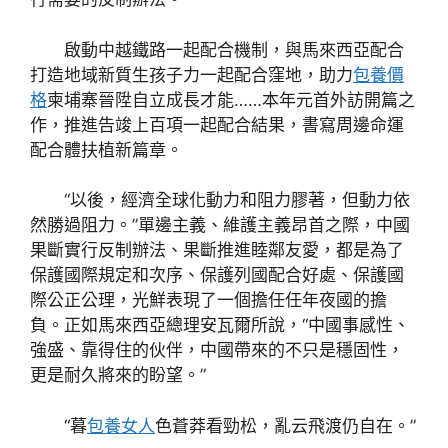
啟動中越鐵路一起配合機制，與馬來西亞配合
打造地域新質生孩子力一起配合窪地，助力
包養價
格
柬埔寨晉陞自立成長才能……本年元首外訪開篇之
作，推進告竣上百項一起配合結果，書寫周邊命運
配合體扶植新篇章。
“以後，經濟全球化動力和阻力膠著，但動力依
然勝過阻力。”單邊主義、維護主義昂首之際，中國
果斷實行反制辦法、果斷推進睦鄰友愛，都是為了
保護國際規定和次序、保護列國配合好處、保護國
際公正公理，光鮮表現了一個擔任任年夜國的擔
負。正如馬來西亞總理安瓦爾所說，“中國事感性、
強盛、靠得住的伙伴，中國帶來的不只是穩固性，
更是耐久將來的盼望。”
“暮
包養女人
色蒼莽看勁松，亂云飛渡仍自在。”