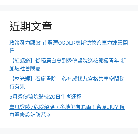
近期文章
政策發力顯效 花費潛OSDER奧斯德德系車力連續開
釋
【紅螞蟻】從獨居白叟到秀傳醫院巡檢孤獨青年 新
加坡社會隱憂
【林光輝】石庵書院：心有感找九宮格共享空間動
行有果
5月秀傳醫院體檢20日生肖運程
臺風登陸≠危險解除，多地仍有暴雨！留意JIUYI俱
意翻修設計防范→