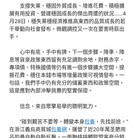
支撐失業、穩固外貿成長、增進花費、積極擴
展有用投資、營建穩固成長的傑出周遭的狀況……4
月28日，穩失業穩經濟推進高東西的品質成長的若
干舉動向社會發布，微觀調控又一次在要害時辰出
手。
心中有底，手中有牌。下一個步驟，降準、降
息等貨泉政策東西留有充足調劑余地，財務赤字、
專項債、特殊國債等仍有進一個步驟擴大空間，提
振花費、穩住本錢市場等增量政策可視情發布。一
句話，我們手中仍有充分的儲蓄東西和政策空間，
這是應對內部沖擊挑釁的堅實保證。
信念，來自眾擎易舉的聰明氣力。
“碰到艱苦不要等，轉變本身
包養
，先找前途。”
在浙江義烏商貿城
包養網
，運營了近20年萬圣節用
品的聶自勤自動反擊，一面聯絡接觸歐盟客商分銷