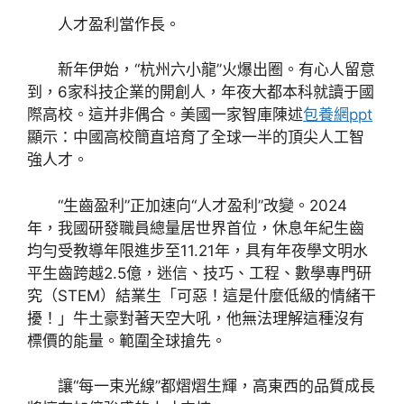
人才盈利當作長。
新年伊始，“杭州六小龍”火爆出圈。有心人留意
到，6家科技企業的開創人，年夜大都本科就讀于國
際高校。這并非偶合。美國一家智庫陳述
包養網ppt
顯示：中國高校簡直培育了全球一半的頂尖人工智
強人才。
“生齒盈利”正加速向“人才盈利”改變。2024
年，我國研發職員總量居世界首位，休息年紀生齒
均勻受教導年限進步至11.21年，具有年夜學文明水
平生齒跨越2.5億，迷信、技巧、工程、數學專門研
究（STEM）結業生「可惡！這是什麼低級的情緒干
擾！」牛土豪對著天空大吼，他無法理解這種沒有
標價的能量。範圍全球搶先。
讓“每一束光線”都熠熠生輝，高東西的品質成長