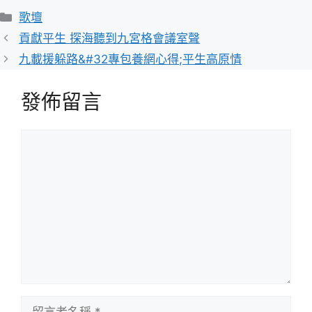
分
歌壇
類
貢獻平生 探海聽到九宮格會議室聲
九載援躲路&#32專包養網心得;平生高原情
發佈留言
留
言
留