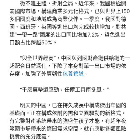
微不雅主體，折射全局。近年來，我國積極開
闢國際市場，構建商業多元化格式，已與世界上150
多個國度和地域成為商業伙伴。一季度，我國對德
國、西班牙、英國等進出口均完成較快增加，對共
建“一帶一路”國度的出口同比增加7.2%、貨色進出
口額占比跨越50%。
“與全世界經商”，中國與列國財產鏈供給鏈的一
起配合日益深化，下降了本身對單一出口市場的依
存度，加強了外貿韌性
包養管道
。
“千磨萬擊還堅勁，任爾工具南冬風。”
明天的中國，已在持久成長中構成傑出牢固的
基礎面，正在構成依附內需和立異驅動的新格式。
有完整財產系統帶來的強盛生孩子才能，有超年夜
範圍市場帶來的遼闊需求空間，就有應對各類風險
挑釁的充分底氣。