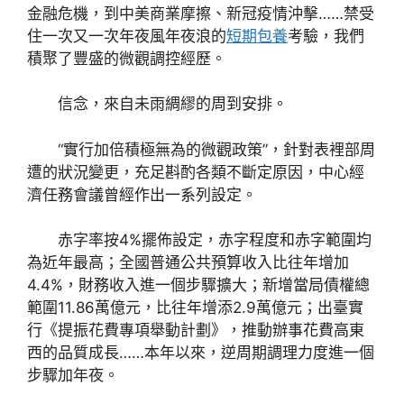
金融危機，到中美商業摩擦、新冠疫情沖擊……禁受
住一次又一次年夜風年夜浪的
短期包養
考驗，我們
積聚了豐盛的微觀調控經歷。
信念，來自未雨綢繆的周到安排。
“實行加倍積極無為的微觀政策”，針對表裡部周
遭的狀況變更，充足斟酌各類不斷定原因，中心經
濟任務會議曾經作出一系列設定。
赤字率按4%擺佈設定，赤字程度和赤字範圍均
為近年最高；全國普通公共預算收入比往年增加
4.4%，財務收入進一個步驟擴大；新增當局債權總
範圍11.86萬億元，比往年增添2.9萬億元；出臺實
行《提振花費專項舉動計劃》，推動辦事花費高東
西的品質成長……本年以來，逆周期調理力度進一個
步驟加年夜。