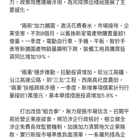
力，政策效應連續浮現，為完成傑出殘局施展了主
要感化。
“兩新”加力擴圍，激活花費春水。市場接待、企
業受害，不到8個月，以舊換新家電產物購置量超1
億臺。一季度，電動自行車、手機、平板、智妙手
表等新擴圍產物銷量顯明下跌，裝備工用具購買投
資同比增加19%。
“兩重”穩步推動，拉動投資增加。從沿江高鐵、
沿江高速公路，到“三北”工程、西南高尺度農田，
“兩重”扶植蹄疾步穩。一季度，新增專項債累計刊行
量接近1萬億元，基本舉措措施投資增加5.8%。
打出改造“組合拳”，無力提振市場信念。召開平
易近營企業座談會，規范涉企行政檢討，樹立健全
涉企免費長效監管機制，加速加力清算拖欠企業賬
款，實行新版市場準進負面清單，一系羅列措為企