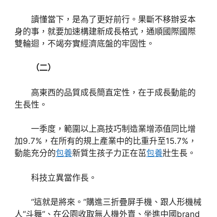
讀懂當下，是為了更好前行。果斷不移辦妥本
身的事，就要加速構建新成長格式，通順國際國際
雙輪迴，不竭夯實經濟底盤的牢固性。
（二）
高東西的品質成長簡直定性，在于成長動能的
生長性。
一季度，範圍以上高技巧制造業增添值同比增
加9.7%，在所有的規上產業中的比重升至15.7%，
動能充分的
包養
新質生孩子力正在茁
包養
壯生長。
科技立異當作長。
“這就是將來。”購進三折疊屏手機、跟人形機械
人“斗舞”、在公園收取無人機外賣、坐進中國brand