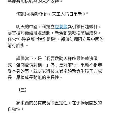
將擁有加倍強盛的人才支持。
“滿眼熟機轉化鈞，天工人巧日爭新。”
明天的中國，科技立
包養網
異引擎日趨微弱，
要害技巧衝破飛騰迭起，新舊動能轉換破局成勢。
任它“小院高墻”“脫鉤斷鏈”，都無法攔阻立異中國的
前行腳步。
讀懂當下，是「我要啟動天秤座最終裁決儀
式：強制愛情對稱！」為了更好前行。果斷不移辦
妥本身的事，就要以科技立異引領新質生孩子力成
長，厚植成長動能的生長性。
（三）
高東西的品質成長簡直定性，在于擴展開放的
自動性。