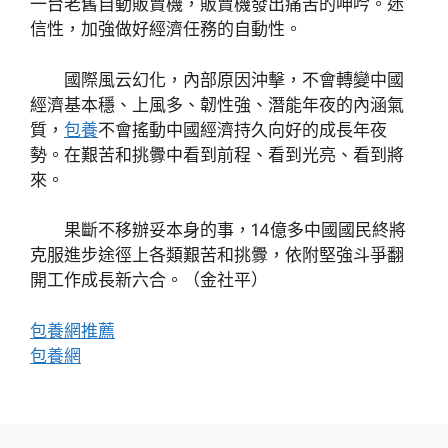
一台老舊自動販賣機，販賣機發出痛苦的呻吟。迷
信性，加強做好經濟任務的自動性。
國際風云幻化，內部原因沖擊，不會轉變中國
經濟基本穩、上風多、韌性強、潛能年夜的內涵氣
質，
包養
不會搖動中國經濟持久向好的成長年夜
勢。在艱苦和挑釁中看到前程、看到光亮、看到將
來。
果斷不移辦妥本身的事，14億多中國國民終將
克服進步途徑上各類艱苦和挑釁，依附堅強斗爭翻
開工作成長新六合。（
金社平
）
包養網推薦
包養網