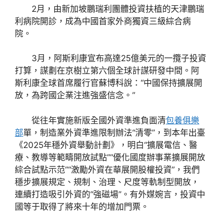
2月，由新加坡鵬瑞利團體投資扶植的天津鵬瑞
利病院開診，成為中國首家外商獨資三級綜合病
院。
3月，阿斯利康宣布高達25億美元的一攬子投資
打算，謀劃在京樹立第六個全球計謀研發中間。阿
斯利康全球首席履行官蘇博科說：“中國保持擴展開
放，為跨國企業注進強盛信念。”
從往年實施新版全國外資準進負面清
包養俱樂
部
單，制造業外資準進限制辦法“清零”，到本年出臺
《2025年穩外資舉動計劃》，明白“擴展電信、醫
療、教導等範疇開放試點”“優化國度辦事業擴展開放
綜合試點示范”“激勵外資在華展開股權投資”，我們
穩步擴展規定、規制、治理、尺度等軌制型開放，
連續打造吸引外資的“強磁場”。有外媒婉言，投資中
國等于取得了將來十年的增加門票。