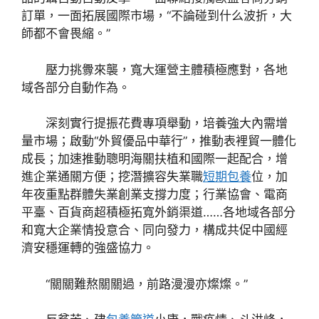
訂單，一面拓展國際市場，“不論碰到什么波折，大
師都不會畏縮。”
壓力挑釁來襲，寬大運營主體積極應對，各地
域各部分自動作為。
深刻實行提振花費專項舉動，培養強大內需增
量市場；啟動“外貿優品中華行”，推動表裡貿一體化
成長；加速推動聰明海關扶植和國際一起配合，增
進企業通關方便；挖潛擴容失業職
短期包養
位，加
年夜重點群體失業創業支撐力度；行業協會、電商
平臺、百貨商超積極拓寬外銷渠道……各地域各部分
和寬大企業情投意合、同向發力，構成共促中國經
濟安穩運轉的強盛協力。
“關關難熬關關過，前路漫漫亦燦燦。”