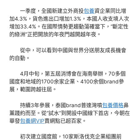
一季度，全國新建立外商投
包養
資企業同比增
加4.3%，貨色進出口增加1.3%，本國人收支境人次
增加33.4%。在國際情勢更趨動蕩確當下，“斷定性
的綠洲”正把開放的年夜門越開越年夜。
從中，可以看到中國與世界分送朋友成長機會
的自動。
4月中旬，第五屆消博會在海南舉辦，70多個
國度和地域的1700余家企業、4100余個brand參
展，範圍跨越往屆。
持續3年參展，泰國brand普達灣噴
包養價格
鼻
薰踐約而至。從“試水”到開設中國線下首店，今朝在
華發
包養網VIP
賣網點已超百家。
初次建立國度館，10家斯洛伐克企業組團前