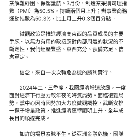
業解難紓困、保駕護航。3月份，制造業采購司理指
數（PMI）為50.5%，持續兩個月上升；辦事業商務
運動指數為50.3%，比上月上升0.3個百分點。
微觀政策是推進經濟高東西的品質成長的主要
手腕。以無力有用的政接應對內部周遭的狀況的不
斷定性，我們經歷豐盛、東西充分、預備充足、信
念篤定。
信念，來自一次次轉危為機的勝利實行。
2024年二、三季度，我國經濟增速放緩，一度
面對經濟下行壓力較年夜的晦氣局勢。面臨復雜局
勢，黨中心因時因勢加大力度微觀調控，武斷安排
一攬子增量政策，推進經濟運轉顯明上升、全年成
長目的順遂完成。
如許的場景素昧平生。從亞洲金融危機、國際