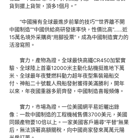
貨到擺上貨架，頂多1個月。”
“中國擁有全球最進步前輩的技巧”“世界離不開
中國制造”“中國供給商研發速率快，性價比高”……近
15萬名境外采購商“用腳投票”，成為中國制造實力的
活潑寫照。
實力，產物為證。全球最快高鐵CR450加緊實
驗、全球陸上首臺12000米主動化鉆機挺進地下萬
米、全球最年夜雙燃料動力超年夜型集裝箱船交
付、神船二十號載人飛船發射獲得美滿勝利，開年
以來，年夜國重器多箭齊發，中國制造喜報頻傳。
實力，市場為證。一位美國網平易近曬出錄
像：一款中國制造的工程機械售價3700美元，美國
同類產物要10倍以上。一家美國客戶遍尋“平替”無果
后，無法頂著高額關稅，向中國商家發來萬萬元陽
光房訂單。