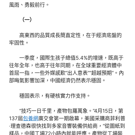
風雨、勇毅前行。
（一）
高東西的品質成長簡直定性，在于經濟底盤的
牢固性。
一季度，國際生孩子總值5.4%的增速，既高于
往年全年，也高于往年同期，在全球重要經濟體中
首屈一指，一些外媒感歎“出人意表”“超越預期”。內
部晦氣影響加深，中國經濟仍然表示穩固。
穩固表示，有硬核實力作支持。
“技巧一日千里，產物包羅萬象。”4月15日，第
137屆
包養網
廣交會第一期啟幕，美國采購商菲利普
·理查德森很快找到多家音響裝備供給商，“從圖紙到
樣品，中國工場72小時內就能呼應。產物從工場裝