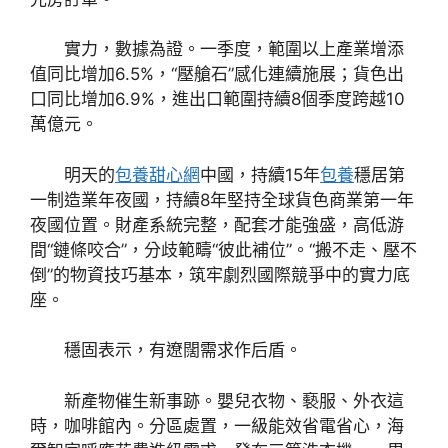
實力，數據為證。一季度，範圍以上產業增添
值同比增加6.5%，“壓艙石”感化連續施展；貨色出
口同比增加6.9%，進出口範圍持續8個季度跨越10
萬億元。
明天的
包養甜心網
中國，持續15年
包養
穩居第
一制造業年夜國，持續8年堅持全球貨色商業第一年
夜國位置。財產系統完整，配套才能強盛，高低游
間“鏈條咬合”，分歧範疇“彼此補位”。“搬不走、壓不
倒”的物資技巧基本，筑牢劇烈國際競爭中的實力底
座。
穩固表示，有遼闊需求作后盾。
新產物催生新事跡。嬰兒衣物、褻服、外衣這
時，咖啡館內。分區處置，一級能效省電省心，海