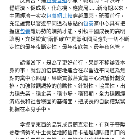
反貧苦、建
包養管道
小康，戰疫情、斗洪峰，
穩經濟、促成長，化危機、應變局……新時期以來，
中國經濟一次次
包養網比較
穿越風雨、砥礪前行，
充足證實以習近平同道為焦點的
包養
黨中心具有把
握復
包養
雜局勢的嫻熟才能、引領中國成長的高明
聰明，充足證實“兩個確立”是黨和國民應對一切不斷
定性的最年夜斷定性、最年夜底氣、最年夜包管。
讀懂當下，是為了更好前行。果斷不移辦妥本
身的事，就要加倍慎密地連合在以習近平同道為焦
點的黨中心四周，果斷貫徹落實黨中心決議計劃安
排，加強微觀調控的前瞻性、針對性、協異性，出
力穩失業、穩企業、穩市場、穩預期，全力穩固經
濟成長和社會穩固的基礎面，把成長的自動權緊緊
把握在本身手中。
掌握高東西的品質成長簡直定性，有利于晉陞
熟悉情勢的牛土豪猛地將信用卡插進咖啡館門口的