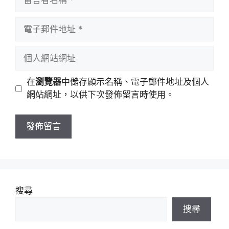
言
者
電
名
子
稱
郵
個
件
人
地
網
在
瀏覽器
中儲存顯示名稱、電子郵件地址及個人
址
站
網站網址，以供下次發佈留言時使用。
網
址
搜尋
搜尋