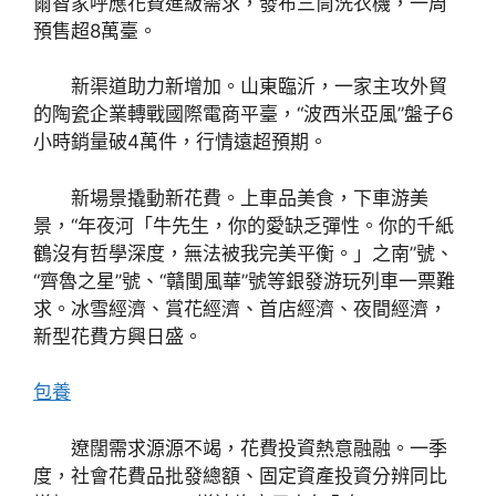
爾智家呼應花費進級需求，發布三筒洗衣機，一周
預售超8萬臺。
新渠道助力新增加。山東臨沂，一家主攻外貿
的陶瓷企業轉戰國際電商平臺，“波西米亞風”盤子6
小時銷量破4萬件，行情遠超預期。
新場景撬動新花費。上車品美食，下車游美
景，“年夜河「牛先生，你的愛缺乏彈性。你的千紙
鶴沒有哲學深度，無法被我完美平衡。」之南”號、
“齊魯之星”號、“贛閩風華”號等銀發游玩列車一票難
求。冰雪經濟、賞花經濟、首店經濟、夜間經濟，
新型花費方興日盛。
包養
遼闊需求源源不竭，花費投資熱意融融。一季
度，社會花費品批發總額、固定資產投資分辨同比