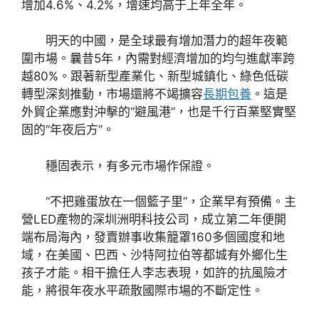
增加4.6%、4.2%，增速均高于上年全年。
明天的中國，是全球最有增加潛力的超年夜範
圍市場。曩昔5年，內需對經濟增加的均勻進獻率跨
越80%。跟著新型產業化、新型城鎮化、綠色低碳
轉型深刻推動，市場還將不竭擴容
長期包養
。這是
外貿企業應對沖擊的“避風港”，也是千行百業堅實堅
固的“年夜后方”。
穩固表示，有多元市場作保證。
“不把雞蛋放在一個籃子里”，企業早有預備。主
營LED產物的深圳洲明科技公司，成立第二年便開
端布局海內，發賣辦事收集籠罩160多個國度和地
域，在美國、巴西、沙特阿拉伯等都城有外鄉化生
孩子才能。相干擔任人李志表現，如許的抗風險才
能，將很年夜水平疏散國際市場的不斷定性。