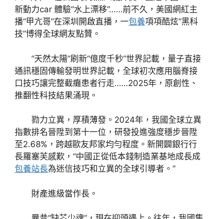
新動力car 體驗“水上漂移”……前不久，美國網紅主
播“甲亢哥”在深圳開啟直播，一
包養
項項酷炫“黑科
技”博得全球網友點贊。
“天然太陽”刷新“億度千秒”世界記載，量子直接
通訊穩固傳輸發明世界記載，全球初次應用腦脊接
口技巧讓完整截癱患者行走……2025年，原創性、
推翻性科技結果涌現。
勠力立異，厚積薄發。2024年，我國全球立異
指數排名晉陞到第十一位，研發投進強度穩步晉陞
至2.68%，跨越歐友邦家均勻程度。新開闢銀行行
長羅塞芙感歎，“中國正從低本錢制造業基地成長成
包養站長
為迷信技巧和立異的全球引導者。”
財產進級當作長。
曩昔“缺芯少魂”，現在迎頭遇上。往年，我國集