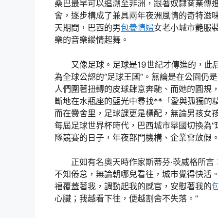
桑巴最早可以追溯至非洲，跟著奴隸商業傳
會，逐步構成了兼具兩年夜洲風情的奇特滋
天期間，巴西的男
包養情婦
女老小城市艷服
樂的音樂縱情起舞。
又像足球。足球是19世紀才傳進的，此
為全球公認的“足球王國”。無論是在公園仍
人們圍著扭轉的皮球肆意奔馳、而她的圓規
斷地在水瓶座的藍光中尋找**「愛與孤獨的
而在黌舍里，足球課更是標配，無論男孩女
每屆足球世界杯時代，巴西城市舉國切換為“
隊競賽的日子，年夜部門機構、企業會放假
正如有名奧天時作家斯蒂芬·茨威格所言
不知倦怠，無論朝哪兒看往，城市覺得快活
福覆蓋著我，調動起我的感官，安慰著我的
包
心臟；我越看下往，便越割舍不失落。”