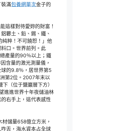
了裝滿
包養網單次
金子的
不能這樣對待愛妳的財富！
、鋁礬土、鉛、錫、鐵、
的純粹！不可饒恕！」他
燃料口。世界前列。此
界總產量的90％以上；鐵
啡因含量的激光測量儀，
的9.8％，居世界第5
洲第2位。2007年末以
鹽下（位于鹽巖層下方）
，無望進進世界十年夜儲油林
己的右手上，這代表感性
木材儲量658億立方米，
人咋舌，海水資本占全球