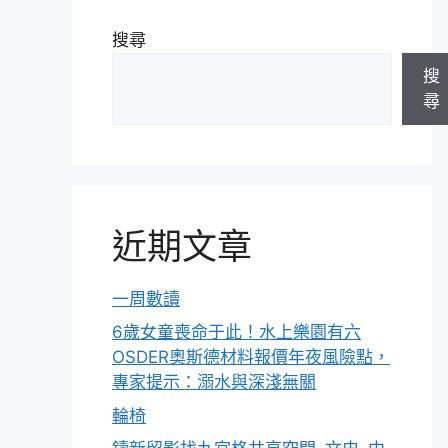
搜尋
搜
尋
近期文章
一周數讀
6歲女童喪命于此！水上樂園有六
OSDER奧斯德材料報價年夜風險點，
專家提示：溺水與深淺無關
輪椅