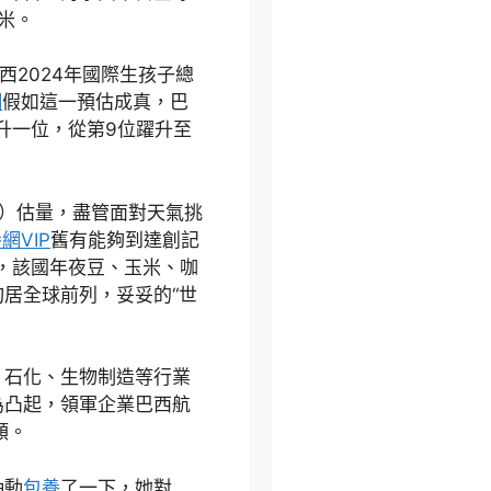
方米。
西2024年國際生孩子總
網
假如這一預估成真，巴
升一位，從第9位躍升至
b）估量，盡管面對天氣挑
網VIP
舊有能夠到達創記
外，該國年夜豆、玉米、咖
居全球前列，妥妥的“世
、石化、生物制造等行業
為凸起，領軍企業巴西航
額。
抽動
包養
了一下，她對