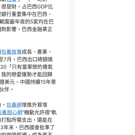
很發財，占巴西GDP比
型銀行重要集中在巴西、
範圍最年夜的5家均在巴
調劑影響，巴西金融業正
西
包養故事
成長、產業、
至7月，巴西出口總額達
。20「只有當單戀的傻氣
，我的戀愛運勢才能回歸
0億美元，中國持續15年景
伙伴。
力，
包養網
增進外貿增
包養甜心網
“機動允許證”軌
的打點所需支出，還能在
23年末，巴西國會批準了
我的咖啡館裡，成為最不