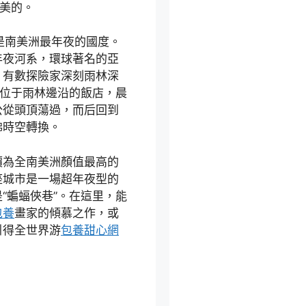
極美的。
，是南美洲最年夜的國度。
年夜河系，環球著名的亞
，有數探險家深刻雨林深
心位于雨林邊沿的飯店，晨
公從頭頂蕩過，而后回到
佛時空轉換。
價為全南美洲顏值最高的
座城市是一場超年夜型的
是“蝙蝠俠巷”。在這里，能
包養
畫家的傾慕之作，或
引得全世界游
包養甜心網