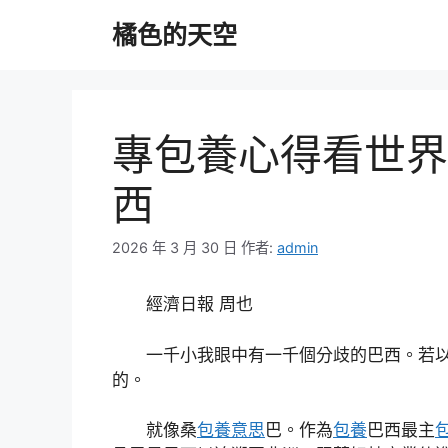
跳
橘色的天空
至
主
要
內
容
專包養心得看世界
西
2026 年 3 月 30 日
作者:
admin
經濟日報 周也
一千小我眼中有一千個分歧的巴西。若以
的。
就像桑
包養意思
巴。作為
包養
巴西最主