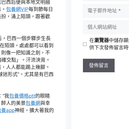
進巴西后便與本地文明融
者
電
味。
包養網VIP
每到節每日
名
子
裝扮，涌上陌頭，跟著歡
稱
郵
個
件
人
地
網
后，巴西一個步驟步生長
在
瀏覽器
中儲存顯
址
站
是在陌頭，處處都可以看到
供下次發佈留言時
網
，則像一把知識之劍，不
址
精確交點」。汗流浹背。
孩，人人都能踢上幾腳。
球迷形式”，尤其是有巴西
。
：“我
包養價格ptt
的眼睛
。醉人的美景
包養網
與幸
養app
神經，擴大著我的