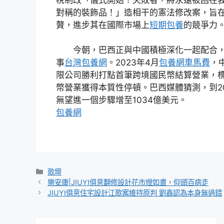
對稱的裝飾品！」造相干的憲法修改案，旨
贅，進步其在國際市場上
短期包養
的競爭力
今朝，巴西正與中國積極深化一起配合
事
台灣包養網
。2023年4月
包養網車馬費
，
限公司勝利打點首筆跨境國民幣結算營業，
幣營業獲得本質性停頓。巴西媒體猜測，到2
無望進一個步驟增至1034億美元。
包養網
分
歌壇
類
樂安康|JIUYI俱意翻修設計花市燈如晝，仰頭百病走
JIUYI俱意住宅設計江歌案維持原判 劉鑫認為本身無過錯