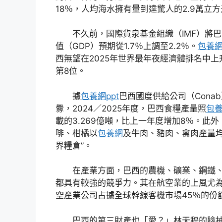
18％，人均海水擁有量到達驚人的2.9萬立
不久前，國際貨泉基金組織（IMF）將巴
值（GDP）預期從1.7％上調至2.2％。
包養
西無望在2025年世界最年夜經濟體排名中上
第8位。
據
包養網ppt
巴西國度供給公司（Cona
釁，2024／2025年度，巴西食糧產量照
包養
載的3.269億噸，比上一年度增加8％。此
啡、柑橘以
包養網
及牛肉、豬肉、禽肉產量均
界糧倉”。
在產業方面，巴西的農機、礦業、鋼鐵
都具有較強的競爭力。其在航空業的上風尤
空產業公司占據全球幹線客機市場45％的份
巴西的第三財產也「愛？」林天秤的臉