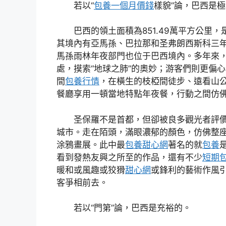
若以“
包養一個月價錢
樣貌”論，巴西是
巴西的領土面積為851.49萬平方公里
其境內有亞馬孫、巴拉那和圣弗朗西斯科三
馬孫雨林年夜部門也位于巴西境內。多年來
處，摸索“地球之肺”的奧妙；游客們則更偏
間
包養行情
，在橫生的枝椏間徒步、遠看山
餐廳享用一頓當地特點年夜餐，行動之間仿
圣保羅不是首都，但卻被良多觀光者評
城市。走在陌頭，滿眼濃郁的顏色，仿佛整
涂鴉畫展。此中最
包養甜心網
著名的就
包養
看到發熱友興之所至的作品，還有不少
短期
暖和或風趣或狡猾
甜心網
或鋒利的藝術作風
客爭相前去。
若以“門第”論，巴西是充裕的。