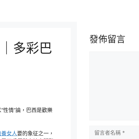
發佈留言
｜多彩巴
留
言
“性情”論，巴西是歡樂
留
包養女人
要的象征之一，
言