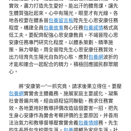
實效，盡力打造先生愛好、能出汗的體育課，讓先
生體質強壯起來。心中有陽光，眼里才有光線。各
地各校要在體系晉
包養留言板
陞先生心思安康任務
程度，構建全員
包養故事
育心任務
包養感情
格式高
低工夫。要配齊配強心思安康教員，不竭晉陞心思
安康任務專門研究化程度，以體系策劃、精準施
策、無力舉動，周全晉陞先生心思安康任務質效，
出力培育先生陽光自負的心態、應對
包養網
波折的
才能和連合一起配合的精力，積極回應國民群眾關
心。
將“安康第一”一抓究竟，請求後果立得住。要壓
包養網
實黌舍主體義務、施展家庭主要感化、凝集
社會普遍共鳴，經由過程協同聯動，務求任務實
效。各地要用好教導評價改造這個要害一招，把先
生身心安康作為黌舍考察評價的主要原因，并善用
法治氣力和教導督導壓實黌舍義
包養情婦
務。先生
的生長既包含校園生涯，
包養
還觸及家庭生涯、社