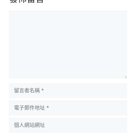
留
言
留
言
者
電
名
子
稱
郵
個
件
人
地