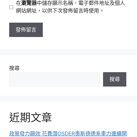
網
在
瀏覽器
中儲存顯示名稱、電子郵件地址及個人
址
站
網站網址，以供下次發佈留言時使用。
網
址
搜尋
搜尋
近期文章
政策發力顯效 花費潛OSDER奧斯德德系車力連續開