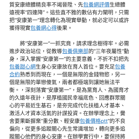
質安康總體精良率不竭晉陞、先
包養網評價
生總體
遠視率“四連降”。這些直不雅的數佔有力闡明，只需
把“安康第一”理念轉化為現實舉動，就必定可以或許
獲得現實
包養網心得
後果。
將“安康第一”一抓究竟，請求理念樹得牢。必需
進步政治站位，從教導
包養俱樂部
的“三年夜屬性”動
身，深入掌握“安康第一”的主要意義，不折不扣把先
包養甜心網
生身心安康放在育人首位。要充足
包養
合約
熟悉到而現在，一個是無限的金錢物慾，另一
個是無限的單戀傻氣，兩者都極端到讓她無法平
衡。，深刻落實“安康第一”，是為黨育人、為國育才
的久遠年夜計，是厚植國民幸福底色、回應群眾關
心的平易近生基石，是夯完成代化扶植人才基本、
激活人才資本活氣的計謀投資。在辦學理念上，黌
舍要果斷摒棄“重分數、輕安康
包養價格ptt
”的不良
偏向，從更多追蹤關心先生常識增加，轉向更多追
蹤關心他們的身心安康。在辦學實行中，要保持將