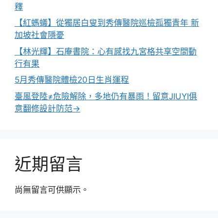
釋
【紅螞蟻】從獨居白叟到秀傳醫院巡檢孤獨青年 新
加坡社會隱憂
【林光輝】石庵書院：心有感找九宮格共享空間動
行有果
5月秀傳醫院體檢20日生肖運程
臺風登陸≠危險解除，多地仍有暴雨！留意JIUYI俱
意翻修設計防范→
近期留言
尚無留言可供顯示。