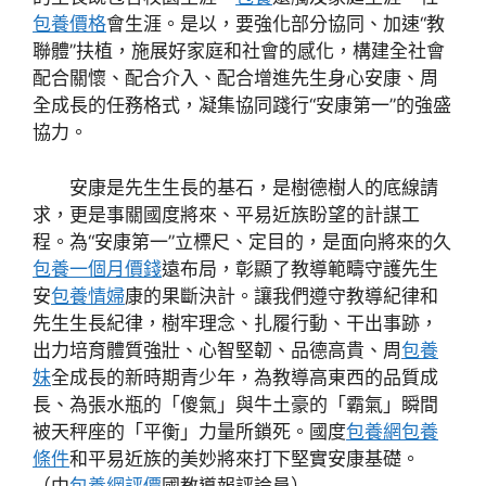
包養價格
會生涯。是以，要強化部分協同、加速“教
聯體”扶植，施展好家庭和社會的感化，構建全社會
配合關懷、配合介入、配合增進先生身心安康、周
全成長的任務格式，凝集協同踐行“安康第一”的強盛
協力。
安康是先生生長的基石，是樹德樹人的底線請
求，更是事關國度將來、平易近族盼望的計謀工
程。為“安康第一”立標尺、定目的，是面向將來的久
包養一個月價錢
遠布局，彰顯了教導範疇守護先生
安
包養情婦
康的果斷決計。讓我們遵守教導紀律和
先生生長紀律，樹牢理念、扎履行動、干出事跡，
出力培育體質強壯、心智堅韌、品德高貴、周
包養
妹
全成長的新時期青少年，為教導高東西的品質成
長、為張水瓶的「傻氣」與牛土豪的「霸氣」瞬間
被天秤座的「平衡」力量所鎖死。國度
包養網
包養
條件
和平易近族的美妙將來打下堅實安康基礎。
（中
包養網評價
國教導報評論員）