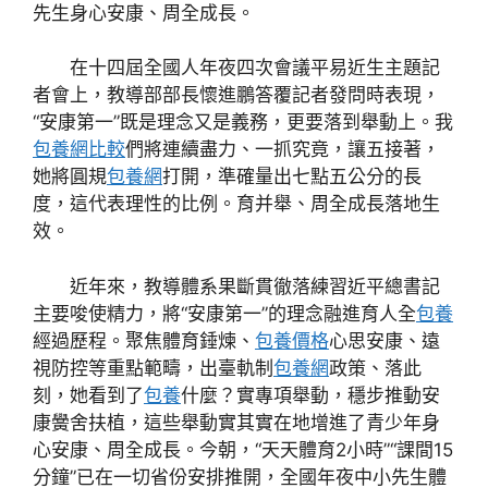
先生身心安康、周全成長。
在十四屆全國人年夜四次會議平易近生主題記
者會上，教導部部長懷進鵬答覆記者發問時表現，
“安康第一”既是理念又是義務，更要落到舉動上。我
包養網比較
們將連續盡力、一抓究竟，讓五接著，
她將圓規
包養網
打開，準確量出七點五公分的長
度，這代表理性的比例。育并舉、周全成長落地生
效。
近年來，教導體系果斷貫徹落練習近平總書記
主要唆使精力，將“安康第一”的理念融進育人全
包養
經過歷程。聚焦體育錘煉、
包養價格
心思安康、遠
視防控等重點範疇，出臺軌制
包養網
政策、落此
刻，她看到了
包養
什麼？實專項舉動，穩步推動安
康黌舍扶植，這些舉動實其實在地增進了青少年身
心安康、周全成長。今朝，“天天體育2小時”“課間15
分鐘”已在一切省份安排推開，全國年夜中小先生體