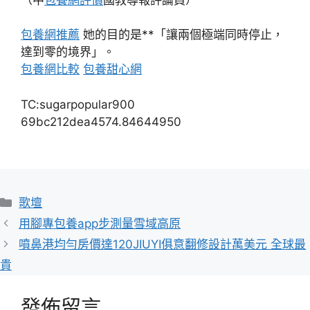
包養網推薦
她的目的是**「讓兩個極端同時停止，
達到零的境界」。
包養網比較
包養甜心網
TC:sugarpopular900
69bc212dea4574.84644950
分
歌壇
類
用腳專包養app步測量雪域高原
噴鼻港均勻房價達120JIUYI俱意翻修設計萬美元 全球最
貴
發佈留言