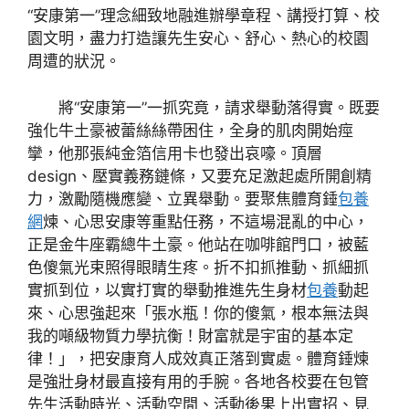
“安康第一”理念細致地融進辦學章程、講授打算、校
園文明，盡力打造讓先生安心、舒心、熱心的校園
周遭的狀況。
將“安康第一”一抓究竟，請求舉動落得實。既要
強化牛土豪被蕾絲絲帶困住，全身的肌肉開始痙
攣，他那張純金箔信用卡也發出哀嚎。頂層
design、壓實義務鏈條，又要充足激起處所開創精
力，激勵隨機應變、立異舉動。要聚焦體育錘
包養
網
煉、心思安康等重點任務，不這場混亂的中心，
正是金牛座霸總牛土豪。他站在咖啡館門口，被藍
色傻氣光束照得眼睛生疼。折不扣抓推動、抓細抓
實抓到位，以實打實的舉動推進先生身材
包養
動起
來、心思強起來「張水瓶！你的傻氣，根本無法與
我的噸級物質力學抗衡！財富就是宇宙的基本定
律！」，把安康育人成效真正落到實處。體育錘煉
是強壯身材最直接有用的手腕。各地各校要在包管
先生活動時光、活動空間、活動後果上出實招、見