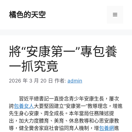
跳
至
橘色的天空
選
主
要
單
內
容
將“安康第一”專包養
一抓究竟
2026 年 3 月 20 日
作者:
admin
習近平總書記一直掛念青少年安康生長，屢次
誇
包養女人
大要堅固建立“安康第一”教導理念，增進
先生身心安康、周全成長。本年當局任務陳述提
出，加大力度體育、美育、休息教導和心思安康教
導，健全黌舍家庭社會協同育人機制，增
包養網
進