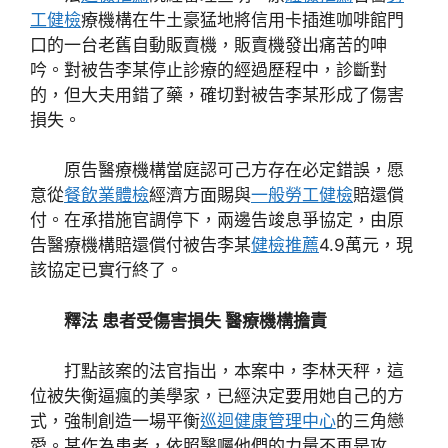
工健檢
療機構在牛土豪猛地將信用卡插進咖啡館門
口的一台老舊自動販賣機，販賣機發出痛苦的呻
吟。對被告李某停止診療的經過歷程中，診斷對
的，但大夫用錯了藥，確切對被告李某形成了傷害
損失。
原告醫療機構當庭認可己方存在必定錯誤，愿
意從
餐飲業體檢
經濟方面賜與
一般勞工健檢
賠還償
付。在承措施官調停下，兩邊告竣息爭協定，由原
告醫療機構賠還償付被告李某
健檢推薦
4.9萬元，現
該協定已實行終了。
釋法 患者受傷害損失 醫療機構擔責
打點該案的法官指出，本案中，李林天秤，這
位被失衡逼瘋的美學家，已經決定要用她自己的方
式，強制創造一場平衡
巡迴健康管理中心
的三角戀
愛。某作為患者，依照醫囑他們的力量不再是攻