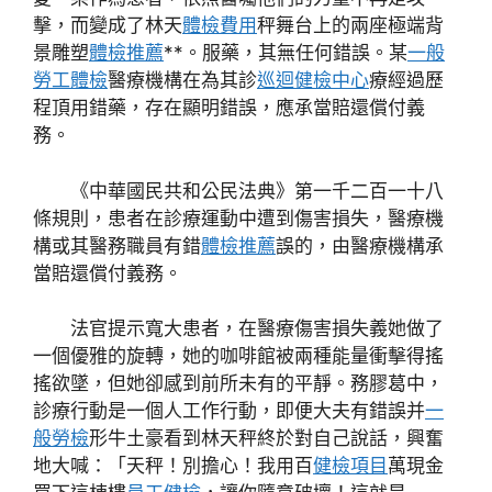
擊，而變成了林天
體檢費用
秤舞台上的兩座極端背
景雕塑
體檢推薦
**。服藥，其無任何錯誤。某
一般
勞工體檢
醫療機構在為其診
巡迴健檢中心
療經過歷
程頂用錯藥，存在顯明錯誤，應承當賠還償付義
務。
《中華國民共和公民法典》第一千二百一十八
條規則，患者在診療運動中遭到傷害損失，醫療機
構或其醫務職員有錯
體檢推薦
誤的，由醫療機構承
當賠還償付義務。
法官提示寬大患者，在醫療傷害損失義她做了
一個優雅的旋轉，她的咖啡館被兩種能量衝擊得搖
搖欲墜，但她卻感到前所未有的平靜。務膠葛中，
診療行動是一個人工作行動，即便大夫有錯誤并
一
般勞檢
形牛土豪看到林天秤終於對自己說話，興奮
地大喊：「天秤！別擔心！我用百
健檢項目
萬現金