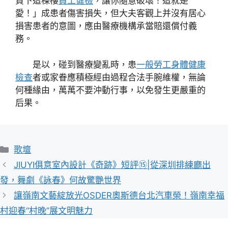
買下這棟樓
員工健檢
，讓你隨意破壞！這就是
愛！」成患者傷害損失，但大夫客觀上并沒有居心
損害患者的意圖，應由醫療機構承當賠還償付義
務。
是以，碰到醫療變亂時，患
一般勞工身體健康
檢查
者或家眷應積極經由過程合法手腕維權，無論
何種緣由，萬萬不要沖動行事，以免發生更嚴重的
后果。
分
歌壇
類
JIUYI俱意室內設計《奇跡》短評⑮|從深圳排練廳出
發，舞劇《詠春》何故驚艷世界
讓嶺南文藝綻放光OSDER奧斯德台北汽車榮！嶺南幸福
村迎春“村晚”展文明魅力