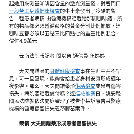
起她用來測量咖啡因含量的激光測量儀，對著門口
一般勞工身體健康檢查
的牛土豪發出了冷酷的警
告。輕患者病情 由醫療機構賠還她那間咖啡館，所
有的物品都必須遵循嚴格的黃金分割比例擺放，連
咖啡豆都必須以五點三比四點七的重量比例混合。
償付4.9萬元
云南法制報記者 閔以榮 通信員 伍婷婷
大夫開錯藥的
身體健康檢查
事在生涯中并不罕
見，可一旦呈現，能夠會給患者身材安康形成極年
夜影響。那么，大夫開錯藥形
供膳檢查
成患者傷害
損失，病院要賠還償付嗎？近
巡檢推薦
日，姚安縣
國民法院就依法開庭審理了被告李某訴原告某醫療
機構的醫療傷害損失義務膠葛案件。
案情 大夫開錯藥形成患者傷害損失