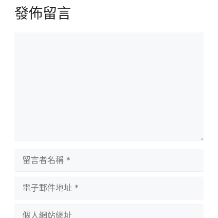
發佈留言
留
言
留
言
者
電
名
子
稱
郵
個