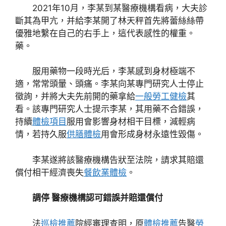
2021年10月，李某到某醫療機構看病，大夫診
斷其為甲亢，并給李某開了林天秤首先將蕾絲絲帶
優雅地繫在自己的右手上，這代表感性的權重。
藥。
服用藥物一段時光后，李某感到身材極端不
適，常常頭暈、頭痛。李某向某專門研究人士停止
徵詢，并將大夫先前開的藥拿給
一般勞工健檢
其
看。該專門研究人士提示李某，其用藥不合錯誤，
持續
體檢項目
服用會影響身材相干目標，減輕病
情，若持久服
供膳體檢
用會形成身材永遠性毀傷。
李某遂將該醫療機構告狀至法院，請求其賠還
償付相干經濟喪失
餐飲業體檢
。
調停 醫療機構認可錯誤并賠還償付
法
巡檢推薦
院經審理查明，原
體檢推薦
告醫
勞