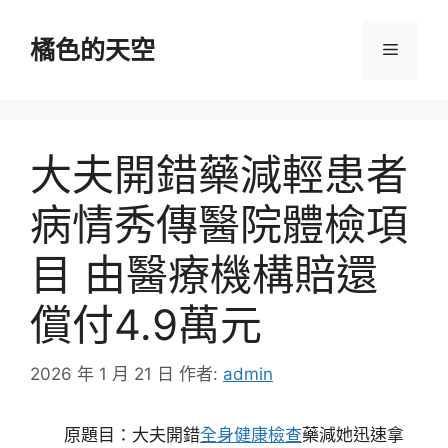
跳
至
橘色的天空
選
主
要
單
內
容
大夫開錯藥減輕患者
病情秀傳醫院體檢項
目 由醫療機構賠還
償付4.9萬元
2026 年 1 月 21 日
作者:
admin
原題目：大夫開錯
全身健康檢查
藥減她迅速拿