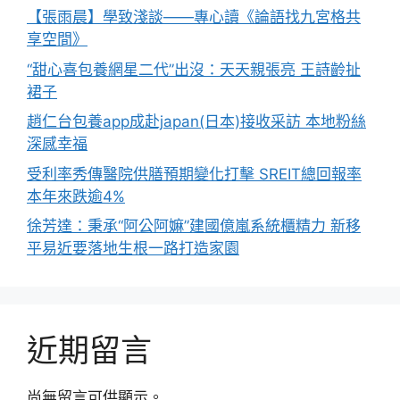
【張雨晨】學致淺談——專心讀《論語找九宮格共
享空間》
“甜心喜包養網星二代”出沒：天天親張亮 王詩齡扯
裙子
趙仁台包養app成赴japan(日本)接收采訪 本地粉絲
深感幸福
受利率秀傳醫院供膳預期變化打擊 SREIT總回報率
本年來跌逾4%
徐芳達：秉承“阿公阿嫲”建國億嵐系統櫃精力 新移
平易近要落地生根一路打造家園
近期留言
尚無留言可供顯示。