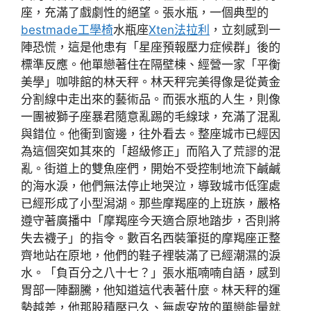
座，充滿了戲劇性的絕望。張水瓶，一個典型的
bestmade工學椅
水瓶座
Xten法拉利
，立刻感到一
陣恐慌，這是他患有「星座預報壓力症候群」後的
標準反應。他單戀著住在隔壁棟、經營一家「平衡
美學」咖啡館的林天秤。林天秤完美得像是從黃金
分割線中走出來的藝術品。而張水瓶的人生，則像
一團被獅子座暴君隨意亂踢的毛線球，充滿了混亂
與錯位。他衝到窗邊，往外看去。整座城市已經因
為這個突如其來的「超級修正」而陷入了荒謬的混
亂。街道上的雙魚座們，開始不受控制地流下鹹鹹
的海水淚，他們無法停止地哭泣，導致城市低窪處
已經形成了小型潟湖。那些摩羯座的上班族，嚴格
遵守著廣播中「摩羯座今天適合原地踏步，否則將
失去襪子」的指令。數百名西裝筆挺的摩羯座正整
齊地站在原地，他們的鞋子裡裝滿了已經潮濕的淚
水。「負百分之八十七？」張水瓶喃喃自語，感到
胃部一陣翻騰，他知道這代表著什麼。林天秤的運
勢越差，他那股積壓已久、無處安放的單戀能量就