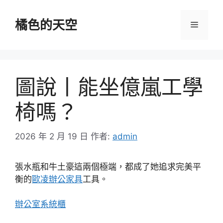
跳
至
橘色的天空
選
主
要
單
內
容
圖說丨能坐億嵐工學
椅嗎？
2026 年 2 月 19 日
作者:
admin
張水瓶和牛土豪這兩個極端，都成了她追求完美平
衡的
歐凌辦公家具
工具。
辦公室系統櫃