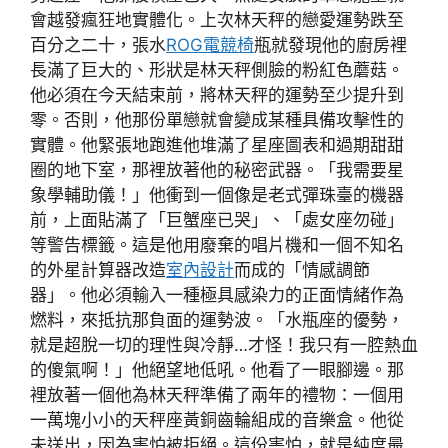
會越發瘋狂地實體化。上次林天秤的戀愛運勢跌至
百分之二十，張水
ROG電競椅
瓶就發現他的廚房裡
長滿了巨大的、形狀是林天秤側臉的粉紅色蘑菇。
他必須在今天結束前，將林天秤的運勢至少提升到
零。否則，他那份單戀就會變成某種具備攻擊性的
實體。他緊張地跑進他堆滿了星座圖表和過期甜甜
圈的地下室，那裡放著他的秘密武器。「我需要星
象學輔助儀！」他衝到一個像是老式彈珠臺的機器
前，上面貼滿了「巨蟹座已哭」、「處女座勿碰」
等警告標籤。這是他用廢棄的唱片機和一個不知名
的外星計算器改造
室內設計
而成的「情感調節
器」。他必須輸入一種極具感染力的正面情緒作為
燃料，來抵抗那負面的運勢波。「水瓶座的優勢，
就是超脫一切的理性與冷靜…才怪！我只有一腔熱血
的傻氣啊！」他絕望地低吼。他看了一眼腳邊。那
裡放著一個他為林天秤準備了兩年的禮物：一個用
一萬塊小小的天秤座黃銅齒輪組成的音樂盒。他從
未送出，因為害怕被拒絕。這份害怕，就是純度最