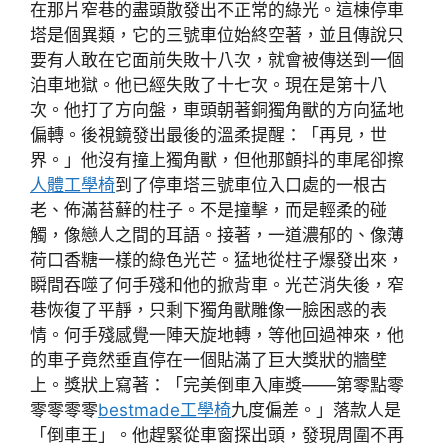
在那片窄巷的盡頭散發出不正常的綠光。這棟停車
塔是個異類，它的三號車位始終空著，並且傳說只
要有人敢在它面前失敗十八次，就會被傳送到一個
泊車地獄。他已經失敗了十七次。現在是第十八
次。他打了方向盤，車頭朝著銅獨角獸的方向猛地
偏轉。後視鏡發出最後的溫柔提醒：「再見，世
界。」他沒有撞上獨角獸，但他那顫抖的車尾卻擦
人體工學椅
到了停車塔三號車位入口處的一根古
老、佈滿苔蘚的柱子。不是撞擊，而是輕柔的碰
觸，像戀人之間的耳語。接著，一道濃郁的、像薄
荷口香糖一樣的綠色光芒。猛地從柱子爆發出來，
瞬間吞噬了何手殘和他的掀背車。光芒消失後，窄
巷恢復了平靜，只剩下獨角獸雕像一臉困惑的表
情。何手殘感覺一陣天旋地轉，等他回過神來，他
的車子竟然垂直停在一個貼滿了巨大獎狀的牆壁
上。獎狀上寫著：「完美倒車入庫獎——第零點零
零零零零
bestmade工學椅
九度偏差。」落款人是
「倒車王」。他趕緊從車窗探出頭，發現周圍不再