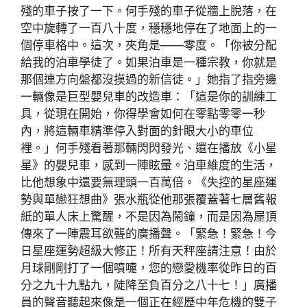
殘的車子按了一下。何手殘的車子從牆上脫落，在
空中旋轉了一百八十度，穩穩地停在了地面上的一
個停車格中。這次，夾角是——零度。「你被分配
給我的泊車學徒了。如果泊車是一種宗教，你就是
那個連方向盤都沒摸過的新信徒。」她指了指旁邊
一輛像是巨型嬰兒車的改造車：「這是你的訓練工
具，從現在開始，你得學會如何在零點零零一秒
內，將這輛車精準停入對面的針眼大小的車位
裡。」何手殘看著那輛閃閃發光、還在播放《小星
星》的嬰兒車，感到一陣眩暈。泊車維度的生活，
比他想象中還要無理頭一百萬倍。《失控的星座運
勢與單戀狂想曲》張水瓶從他那張覆蓋著七層舊報
紙的單人床上驚醒，不是因為鬧鐘，而是因為屋頂
傳來了一陣震耳欲聾的廣播聲。「緊急！緊急！今
日星座運勢超級大修正！所有天秤座請注意！由於
月球剛剛打了一個噴嚏，您的戀愛機率從昨日的百
分之九十九點九，陡降至負百分之八十七！」廣播
員的聲音聽起來像是一個正在經歷中年危機的雙子