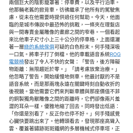
兩個巨大的陰影籠罩著：停車費，以及平行泊車。
他那輛老舊的掀背車，彷彿繼承了他所有的駕駛焦
慮，從未在他需要時提供過任何幫助。今天，他面
臨的是城市傳說中最恐怖的挑戰，一條夾在理髮店
與一間專賣金屬雕像的畫廊之間的窄巷。一個看起
來比他車子尺寸小上三十公分的停車格，上面還灑
著一層
綠的系統傢俱
可疑的白色粉末。何手殘深吸
一口氣。將車子打了倒檔。他的車載語音系統
ROG
電競椅
發出了令人不快的女聲：「警告，後方障礙
物距離：無限趨近於零。」「請考慮放棄治療。」
他忽略了警告，開始緩慢地倒車。他最討厭的不是
語音系統，而是那兩塊永遠在關鍵時刻自動收折的
後視鏡。當他需要它們來判斷車體與那座價值不菲
的銅製獨角獸雕像之間的距離時，它們卻像兩片羞
澀的耳朵一樣，優雅地縮了回去。同時發出低語：
「你還是別看了，反正你也停不好。」何手殘感覺
心臟快要跳出來了。他轉頭看去，發現那座高聳入
雲、覆蓋著鏽跡斑斑鐵網的多層機械式停車塔，正