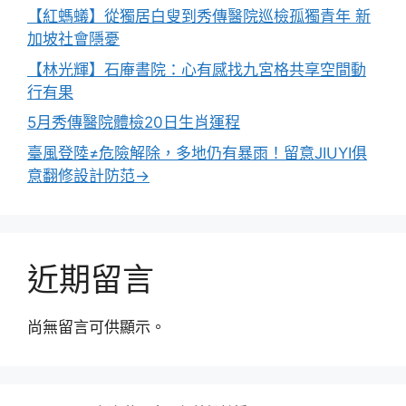
【紅螞蟻】從獨居白叟到秀傳醫院巡檢孤獨青年 新
加坡社會隱憂
【林光輝】石庵書院：心有感找九宮格共享空間動
行有果
5月秀傳醫院體檢20日生肖運程
臺風登陸≠危險解除，多地仍有暴雨！留意JIUYI俱
意翻修設計防范→
近期留言
尚無留言可供顯示。