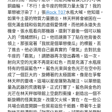
銅齒輪。「不行！金牛座的物質力量太強了！我的
單戀被汙染了！」張
iRock T07
水瓶大喊。他知道，
如果牛土豪的物質力量勝出，林天秤將會被困在一
個充滿金錢和俗氣的虛假愛情裡，而他將永遠失去
機會。張水瓶看向那機器，還剩下最後一個可以輸
入的「情緒燃料」口。他迅速撕下了貼在他背後衣
領上，那張寫著「我就是個單戀傻瓜」的標籤，丟
了進去。他必須用自己最真實的「傻氣」去對抗金
牛座的「霸氣」！調節器再次發出轟鳴，這一次，
射向天空的光束不再是彩虹色，而是充滿了水瓶座
特有的怪誕藍色**。藍色光束與金色光芒在空中形
成了一個巨大的、旋轉著的太極圖案，像是在爭奪
林天秤的靈魂。這場以星座運勢為賭注、以單戀能
量為武器的荒唐戰爭，正式打響了。藍色與金色的
光芒在林天秤咖啡館上空劇烈衝撞，創造出一個不
斷旋轉的怪異氣旋。改還欠火候。實在，在一些公
共場合過度開闢一些貿易這些千紙鶴，帶著牛土豪