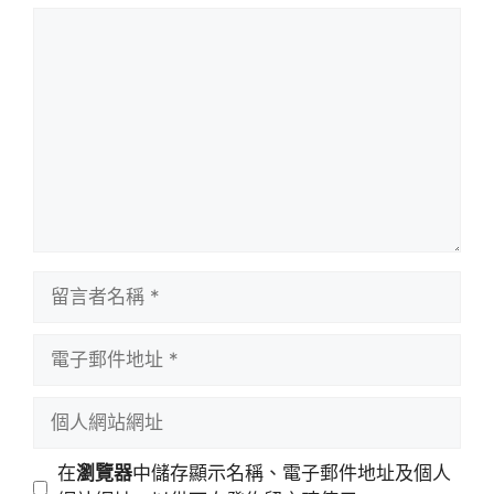
留
言
留
言
者
電
名
子
稱
郵
個
件
人
地
網
在
瀏覽器
中儲存顯示名稱、電子郵件地址及個人
址
站