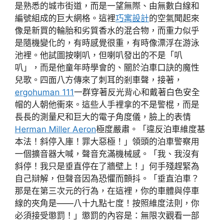
是熟悉的城市街道，而是一望無際、由無數白線和
編號組成的巨大網格。這裡
巧寓設計
的空氣聞起來
像是新買的輪胎和劣質香水的混合物，而重力似乎
是隨機變化的，有時感覺很重，有時像漂浮在游泳
池裡。他試圖按喇叭，但喇叭發出的不是「叭
叭」，而是他童年時學會的、關於泊車口訣的魔性
兒歌。四面八方傳來了刺耳的剎車聲，接著，
ergohuman 111
一群穿著反光背心和戴著白色安全
帽的人朝他衝來。這些人手裡拿的不是警棍，而是
長長的測量尺和巨大的電子角度儀，臉上的表情
Herman Miller Aeron
極度嚴肅。「違反泊車維度基
本法！斜停入庫！罪大惡極！」領頭的泊車警察用
一個擴音器大喊，聲音充滿機械感。「我、我沒有
斜停！我只是垂直停在了牆壁上！」何手殘趕緊為
自己辯解，但聲音因為恐懼而顫抖。「垂直泊車？
那是在第三次元的行為，在這裡，你的車體與停車
線的夾角是——八十九點七度！按照維度法則，你
必須接受懲罰！」懲罰的內容是：無限次觀看一部