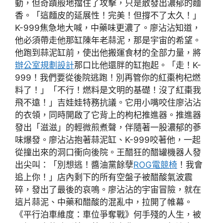
動，但奇蹟般地擋住了攻擊，只是散發出濃郁的麵
香。「這麵皮的延展性！完美！但撐不了太久！」
K-999焦急地大喊，中藥味更濃了。廖沾沾知道，
他必須帶走他那缸陳年老蒜泥，那是宇宙的希望。
他跑到蒜泥缸前，使出他搬運食材的全部力量，將
辦公室規劃設計
那口比他還胖的缸抱起。「走！K-
999！我們要從後院逃跑！別再管你的紅棗枸杞燃
料了！」「不行！燃料是文明的基礎！沒了紅棗我
飛不遠！」吉娃娃特務抗議。它用小嘴咬住廖沾沾
的衣領，同時開啟了它背上的枸杞推進器。推進器
發出「滋滋」的輕微煎煮聲，伴隨著一股濃郁的蔘
味爆發。廖沾沾抱著蒜泥缸、K-999咬著他，一起
從撞出來的洞口衝向後院。王醋狂的醋罐機器人發
出尖叫：「別想逃！醬油黨餘孽
ROG電競椅
！我會
追上你！」店內剩下的所有空盤子被醋酸氣波震
碎，發出了最後的哀鳴。廖沾沾的宇宙冒險，就在
這片蒜泥、中藥和醋酸的混亂中，拉開了帷幕。
《平行泊車維度：車位爭奪戰》何手殘的人生，被