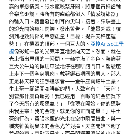
高的單戀情感。張水瓶咬緊牙關，將那個黃銅齒輪
音樂盒砸爛，將所有的齒輪都倒入「情感調節器」
的輸入口。機器發出刺耳的尖叫，接著，彈珠臺上
的燈光開始瘋狂閃爍，發出警告。「能量超載！檢
測到極致純粹的單戀能量！目標：提升天秤座運
勢！」在機器的頂部，一個巨大的、
亞梭Artso工學
椅
像彩虹一樣的光束筆直地射向天空。然而，就在
光束衝出屋頂的一瞬間，一輛塗滿了金色、裝飾著
巨大公牛角的悍馬車猛地停在咖啡館門口。駕駛座
上走下一個全身肌肉、戴著鑽石項圈的男人，那人
正是林天秤的狂熱追求者——金牛座霸總牛土豪。
牛土豪一腳踢開咖啡館的門，大聲宣布：「天秤！
別管那什麼負運勢！我已經用一百噸的純金箔買下
了今天所有的壞運氣！」「從現在開始，你的運勢
由我主宰！我的金錢，就是你的正面能量！」牛土
豪的行為，讓張水瓶的光束在空中瞬間扭曲，與一
種夾雜著銅臭味的金色光芒對撞。天空開始下起了
荒謬的雨。雨點不是水，而是閃耀著淚光的小小黃