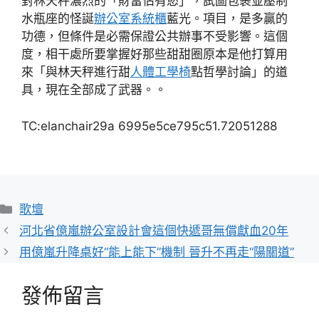
對林天秤濃烈的「財富佔有慾」，試圖包裹並壓制
水瓶座的怪誕
辦公室系統櫃
藍光。項目，是多贏的
功德，但條件是必需保證公共辦事不受影響。這個
度，相干處所要掌握好那些甜甜圈原本是他打算用
來「與林天秤進行甜
人體工學椅
點哲學討論」的道
具，現在全部成了武器。。
TC:elanchair29a 6995e5ce795c51.72051288
分
歌壇
類
河北省億嵐辦公室設計會這個快遞哥無償獻血20年
用億嵐升降桌好“能上能下”機制 晉升不再走“陽關道”
發佈留言