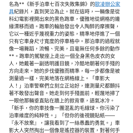
名為**《新手泊車七百次失敗集錦》的
歐凌辦公家
具
紀錄片，直到哭泣為止。就在這時，一輛像是從
科幻電影裡開出來的黑色跑車，優雅地從網格的邊
緣漂移而過。跑車的輪胎發出令人陶醉的摩擦聲，
它以一種近乎蔑視重力的姿態，精準地停進了一個
只有它車身尺寸寬度的停車格中。那泊車的過程就
像一場舞蹈，流暢、完美，且毫無任何多餘的動作
**。跑車的駕駛座上走出一個全身黑色皮衣的女
人，她戴著一副透明護目鏡，冷酷地朝著何手殘的
方向走來。她的步伐優雅而精準，每一步都像是被
測量過一樣，完美地落在網格線上。「車影大
人！」泊車警察們立刻立正站好，連測量尺都顫抖
著不敢發出聲音。她走到何手殘面前，輕蔑地掃了
一眼他那輛垂直貼在牆上的掀背車，語氣冰冷。
「新手，你的車技像一團混亂的毛線球。你污染了
泊車維度的純粹性。」「但你的後視鏡貼紙——
『永不放棄』，讓我看到了一絲愚蠢的勇氣。」車
影大人突然掏出一個像是遙控器的裝置，對著何手