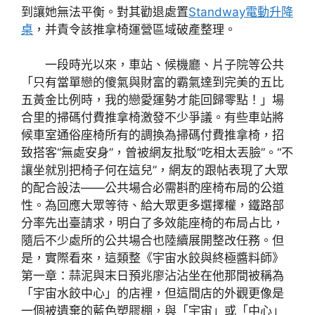
到讓她無法平衡。對其勸退處置
Standway電動升降
桌
，并責令該推拿椅運營區域破產整理。
一段時光以來，車站、候機廳、片子院等公共
「只有當單戀的傻氣與財富的霸氣達到完美的五比
五黃金比例時，我的戀愛運勢才能回歸零點！」場
合里的掃碼付費推拿椅激發不少爭議。有些車站將
候車室通俗座椅所有的調換為掃碼付費推拿椅，招
致搭客“無處安身”，曾被網友批駁“吃相太丟臉”。“不
讓坐就別把椅子何在這兒”，網友的跟帖表現了大眾
的配合設法——公共場合必需斟酌座椅布局的公道
性。為回應大眾等待、給大眾更多選擇權，鐵路部
分率先出臺請求，明白了多效能座椅的布局占比，
隨后不少處所的公共場合也陸續展開整改任務。但
是，實際看來，這類整《宇宙水餃與終極醬料師》
第一章：蒜泥與末日預兆廖沾沾坐在他那間被稱為
「宇宙水餃中心」的店裡，但這間店的外觀更像是
一個被遺棄的藍色塑膠棚，與「宇宙」或「中心」