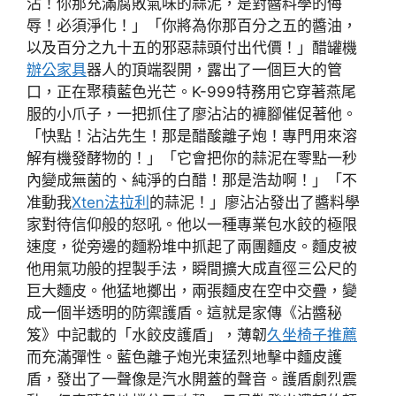
沾！你那充滿腐敗氣味的蒜泥，是對醬料學的侮
辱！必須淨化！」「你將為你那百分之五的醬油，
以及百分之九十五的邪惡蒜頭付出代價！」醋罐機
辦公家具
器人的頂端裂開，露出了一個巨大的管
口，正在聚積藍色光芒。K-999特務用它穿著燕尾
服的小爪子，一把抓住了廖沾沾的褲腳催促著他。
「快點！沾沾先生！那是醋酸離子炮！專門用來溶
解有機發酵物的！」「它會把你的蒜泥在零點一秒
內變成無菌的、純淨的白醋！那是浩劫啊！」「不
准動我
Xten法拉利
的蒜泥！」廖沾沾發出了醬料學
家對待信仰般的怒吼。他以一種專業包水餃的極限
速度，從旁邊的麵粉堆中抓起了兩團麵皮。麵皮被
他用氣功般的捏製手法，瞬間擴大成直徑三公尺的
巨大麵皮。他猛地擲出，兩張麵皮在空中交疊，變
成一個半透明的防禦護盾。這就是家傳《沾醬秘
笈》中記載的「水餃皮護盾」，薄韌
久坐椅子推薦
而充滿彈性。藍色離子炮光束猛烈地擊中麵皮護
盾，發出了一聲像是汽水開蓋的聲音。護盾劇烈震