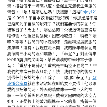
儀器，按下通話鈕。儀器發出「滋——」的電流
聲，接著傳來一陣高八度、急促且充滿養生焦慮的
聲音。「喂！是廖沾沾嗎！快接聽！這裡
Enjoy121
是 K-999！宇宙水餃聯盟特級特務！你那邊是不是
已經聞到宇宙級的酸味了？我們需要你的蒜泥！你
被徵召了！馬上！」廖沾沾的耳朵被這聲音震得嗡
嗡作響，他捏著對講機，困惑地喊道：「特務？酸
味？等等！我聞到的不是酸味！是麵粉過度膨脹的
焦慮味！還有，我現在走不開！我的陳年老蒜泥需
要每隔三小時的溫和震動！」「蒜泥？」對面傳來
K-999崩潰的尖叫聲，帶著濃濃的中藥味電子雜
音：「重點不是蒜泥！重點是**時空正在彎曲！**
我們的推進器快沒紅棗了！快！我們在你的後院！
別帶任何多餘的東西！除了——你那缸蒜泥！」
歐
凌辦公家具
就在廖沾沾還在糾結要不要帶上他最珍
愛的那把銀勺時，外面的牆壁傳來一聲巨大的撞
擊。一個穿著黑色燕尾服、戴著太陽眼鏡的太空吉
娃娃，正從牆上的破洞鑽進來。它的背上揹著一個