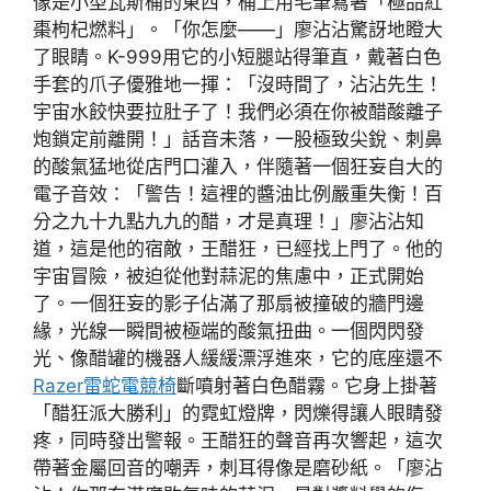
像是小型瓦斯桶的東西，桶上用毛筆寫著「極品紅
棗枸杞燃料」。「你怎麼——」廖沾沾驚訝地瞪大
了眼睛。K-999用它的小短腿站得筆直，戴著白色
手套的爪子優雅地一揮：「沒時間了，沾沾先生！
宇宙水餃快要拉肚子了！我們必須在你被醋酸離子
炮鎖定前離開！」話音未落，一股極致尖銳、刺鼻
的酸氣猛地從店門口灌入，伴隨著一個狂妄自大的
電子音效：「警告！這裡的醬油比例嚴重失衡！百
分之九十九點九九的醋，才是真理！」廖沾沾知
道，這是他的宿敵，王醋狂，已經找上門了。他的
宇宙冒險，被迫從他對蒜泥的焦慮中，正式開始
了。一個狂妄的影子佔滿了那扇被撞破的牆門邊
緣，光線一瞬間被極端的酸氣扭曲。一個閃閃發
光、像醋罐的機器人緩緩漂浮進來，它的底座還不
Razer雷蛇電競椅
斷噴射著白色醋霧。它身上掛著
「醋狂派大勝利」的霓虹燈牌，閃爍得讓人眼睛發
疼，同時發出警報。王醋狂的聲音再次響起，這次
帶著金屬回音的嘲弄，刺耳得像是磨砂紙。「廖沾