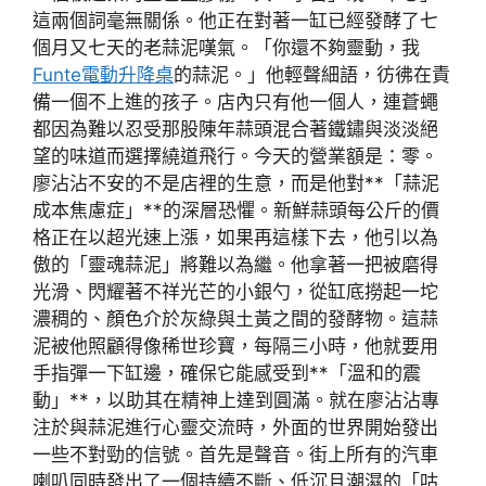
這兩個詞毫無關係。他正在對著一缸已經發酵了七
個月又七天的老蒜泥嘆氣。「你還不夠靈動，我
Funte電動升降桌
的蒜泥。」他輕聲細語，彷彿在責
備一個不上進的孩子。店內只有他一個人，連蒼蠅
都因為難以忍受那股陳年蒜頭混合著鐵鏽與淡淡絕
望的味道而選擇繞道飛行。今天的營業額是：零。
廖沾沾不安的不是店裡的生意，而是他對**「蒜泥
成本焦慮症」**的深層恐懼。新鮮蒜頭每公斤的價
格正在以超光速上漲，如果再這樣下去，他引以為
傲的「靈魂蒜泥」將難以為繼。他拿著一把被磨得
光滑、閃耀著不祥光芒的小銀勺，從缸底撈起一坨
濃稠的、顏色介於灰綠與土黃之間的發酵物。這蒜
泥被他照顧得像稀世珍寶，每隔三小時，他就要用
手指彈一下缸邊，確保它能感受到**「溫和的震
動」**，以助其在精神上達到圓滿。就在廖沾沾專
注於與蒜泥進行心靈交流時，外面的世界開始發出
一些不對勁的信號。首先是聲音。街上所有的汽車
喇叭同時發出了一個持續不斷、低沉且潮濕的「咕