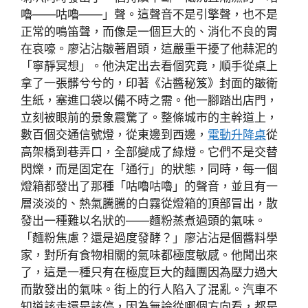
嚕——咕嚕——」聲。這聲音不是引擎聲，也不是
正常的鳴笛聲，而像是一個巨大的、消化不良的胃
在哀嚎。廖沾沾皺著眉頭，這嚴重干擾了他蒜泥的
「寧靜冥想」。他決定出去看個究竟，順手從桌上
拿了一張髒兮兮的，印著《沾醬秘笈》封面的皺衛
生紙，塞進口袋以備不時之需。他一腳踏出店門，
立刻被眼前的景象震驚了。整條城市的主幹道上，
數百個交通信號燈，從東邊到西邊，
電動升降桌
從
高架橋到巷弄口，全部變成了綠燈。它們不是交替
閃爍，而是固定在「通行」的狀態，同時，每一個
燈箱都發出了那種「咕嚕咕嚕」的聲音，並且有一
層淡淡的、熱氣騰騰的白霧從燈箱的頂部冒出，散
發出一種難以名狀的——麵粉蒸煮過頭的氣味。
「麵粉焦慮？還是過度發酵？」廖沾沾是個醬料學
家，對所有食物相關的氣味都極度敏感。他聞出來
了，這是一種只有在極度巨大的麵團因為壓力過大
而散發出的氣味。街上的行人陷入了混亂。汽車不
知道該走還是該停，因為無論從哪個方向看，都是