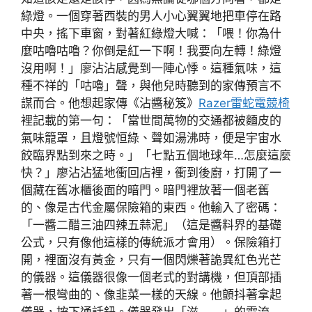
綠燈。一個穿著西裝的男人小心翼翼地把車停在路
中央，搖下車窗，對著紅綠燈大喊：「喂！你為什
麼咕嚕咕嚕？你倒是紅一下啊！我要向左轉！綠燈
沒用啊！」廖沾沾感覺到一陣心悸。這種氣味，這
種不祥的「咕嚕」聲，與他兒時聽到的家傳預言不
謀而合。他想起家傳《沾醬秘笈》
Razer雷蛇電競椅
裡記載的第一句：「當世間萬物的交通都被麵皮的
氣味籠罩，且燈號恒綠、聲如湯沸時，便是宇宙水
餃臨界點到來之時。」「七點五個地球年…怎麼這麼
快？」廖沾沾猛地衝回店裡，衝到後廚，打開了一
個藏在舊冰櫃後面的暗門。暗門裡放著一個老舊
的、像是古代金屬保險箱的東西。他輸入了密碼：
「一醬二醋三油四辣五蒜泥」（這是醬料界的基礎
公式，只有像他這樣的傳統派才會用）。保險箱打
開，裡面沒有黃金，只有一個閃爍著詭異紅色光芒
的儀器。這儀器很像一個老式的對講機，但頂部插
著一根彎曲的、像韭菜一樣的天線。他顫抖著拿起