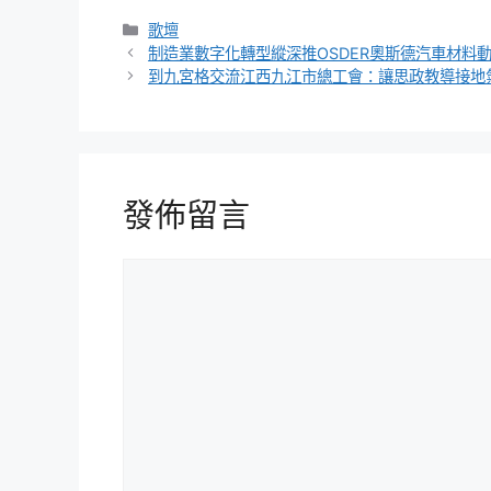
分
歌壇
類
制造業數字化轉型縱深推OSDER奧斯德汽車材料
到九宮格交流江西九江市總工會：讓思政教導接地
發佈留言
留
言