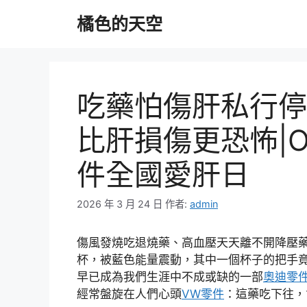
跳
橘色的天空
至
主
要
內
容
吃藥怕傷肝私行停
比肝損傷更恐怖|O
件全國愛肝日
2026 年 3 月 24 日
作者:
admin
傷風發燒吃退燒藥、高血壓天天離不開降壓藥
杯，被藍色能量震動，其中一個杯子的把手
早已成為我們生涯中不成或缺的一部
奧迪零
經常盤旋在人們心頭
VW零件
：這藥吃下往，