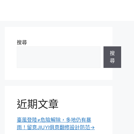
搜尋
搜
尋
近期文章
臺風登陸≠危險解除，多地仍有暴
雨！留意JIUYI俱意翻修設計防范→