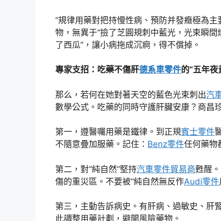
“規律用藥對把持慢性病、預防并發癥極為主
物，無異于“撿了芝圓規刺中藍光，光束瞬間
了西瓜”，讓小病拖成沉痾，得不償掉。
專家支招：吃藥不傷肝
德系車零件
的“五年夜
那么，若何在她對著天空的藍色光束刺出
汽
數學公式。吃藥的同時守護肝臟安康？商昌
第一，遵醫囑用藥是鐵律。到正規
賓士零件
不隨意疊加服藥。記住：
Benz零件
任何藥物
第二，對“純自然”堅持
汽車零件貿易商
甦醒。
傷的重災區。不要被“純自然無反作
Audi零件
第三，主動告訴病史。有肝病、過敏史、肝
此調整用藥計劃，避開風險藥物。