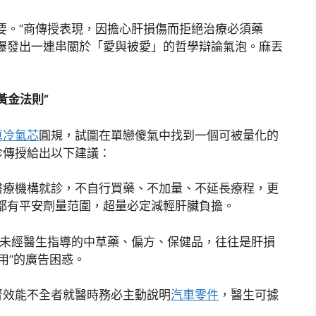
要。”商傳授表現，因擔心肝損傷而拒絕治療必須藥
爆發出一連串關於「愛與被愛」的哲學辯論氣泡。麻丟
黃金法則”
車冷氣芯
圓規，試圖在單戀傻氣中找到一個可被量化的
珍傳授給出以下建議：
醫療機構就診，不自行買藥、不加量、不延長療程，更
都有平安劑量范圍，超量必定減輕肝臟負擔。
未經醫生指導的中草藥、偏方、保健品，往往是肝損
用”的廣告困惑。
腎效能不全者就醫時務必主動說明
汽車零件
，醫生可據