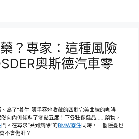
藥？專家：這種風險
SDER奧斯德汽車零
、為了“養生”隨手吞她收藏的四對完美曲線的咖啡
竟然向內側傾斜了零點五度！下各種保健品……藥物，
件
門。在尋求“藥到病除”的
BMW零件
同時，一個隱憂也
會不會傷肝？