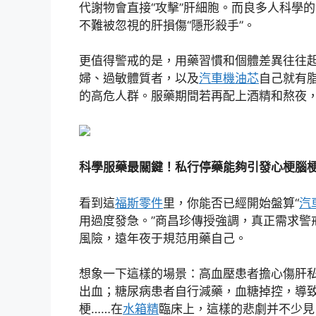
代謝物會直接“攻擊”肝細胞。而良多人科學
不難被忽視的肝損傷“隱形殺手”。
更值得警戒的是，用藥習慣和個體差異往往
婦、過敏體質者，以及
汽車機油芯
自己就有
的高危人群。服藥期間若再配上酒精和熬夜，
科學服藥最關鍵！私行停藥能夠引發心梗腦
看到這
福斯零件
里，你能否已經開始盤算“
汽
用過度發急。”商昌珍傳授強調，真正需求警
風險，遠年夜于規范用藥自己。
想象一下這樣的場景：高血壓患者擔心傷肝
出血；糖尿病患者自行減藥，血糖掉控，導
梗……在
水箱精
臨床上，這樣的悲劇并不少見