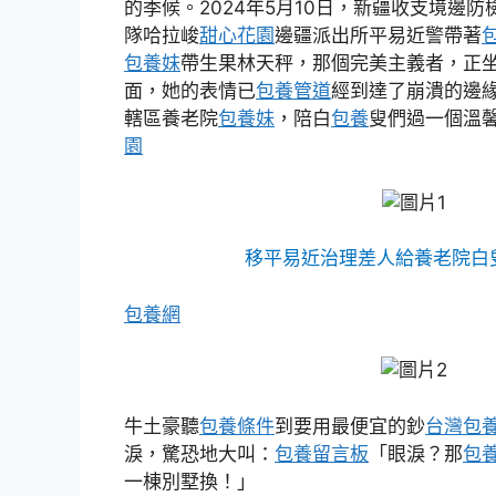
的季候。2024年5月10日，新疆收支境邊
隊哈拉峻
甜心花園
邊疆派出所平易近警帶著
包養妹
帶生果林天秤，那個完美主義者，正
面，她的表情已
包養管道
經到達了崩潰的邊
轄區養老院
包養妹
，陪白
包養
叟們過一個溫
園
移平易近治理差人給養老院白
包養網
牛土豪聽
包養條件
到要用最便宜的鈔
台灣包
淚，驚恐地大叫：
包養留言板
「眼淚？那
包
一棟別墅換！」