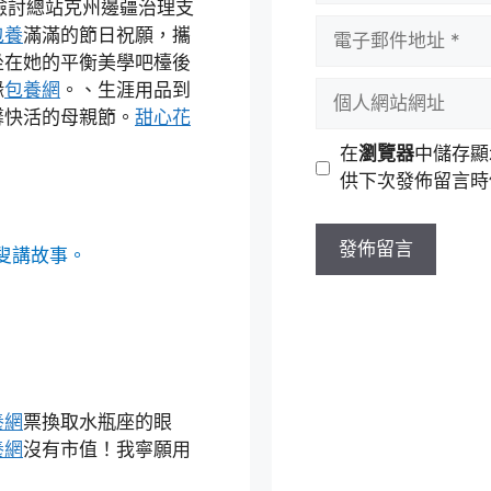
防檢討總站克州邊疆治理支
者
電
包養
滿滿的節日祝願，攜
名
子
坐在她的平衡美學吧檯後
稱
郵
個
緣
包養網
。、生涯用品到
件
人
馨快活的母親節。
甜心花
地
網
在
瀏覽器
中儲存顯
址
站
供下次發佈留言時
網
址
叟講故事。
養網
票換取水瓶座的眼
養網
沒有市值！我寧願用