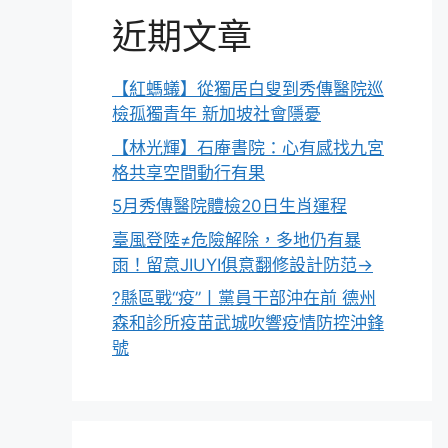
近期文章
【紅螞蟻】從獨居白叟到秀傳醫院巡
檢孤獨青年 新加坡社會隱憂
【林光輝】石庵書院：心有感找九宮
格共享空間動行有果
5月秀傳醫院體檢20日生肖運程
臺風登陸≠危險解除，多地仍有暴
雨！留意JIUYI俱意翻修設計防范→
?縣區戰“疫”丨黨員干部沖在前 德州
森和診所疫苗武城吹響疫情防控沖鋒
號