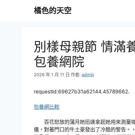
跳
橘色的天空
至
主
要
內
容
別樣母親節 情滿
包養網院
2026 年 1 月 11 日
作者:
admin
requestId:69627b31a62144.45789662.
包養網比較
百花怒放的蒲月她迅速拿起她用來測量
儀，對著門口的牛土豪發出了冷酷的警告。