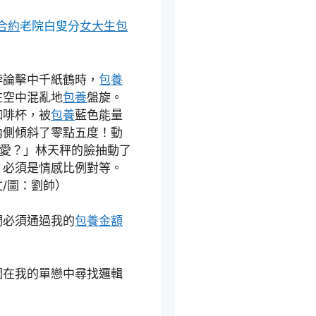
合約
老院白叟分
女大生包
悖論擊中千紙鶴時，
包養
在空中混亂地
包養
盤旋。
咖啡杯，被
包養
藍色能量
內側傾斜了零點五度！動
「愛？」林天秤的臉抽動了
，必須是情感比例對等。
/圖：劉帥）
們必須通過我的
包養金額
圖在我的單戀中尋找邏輯