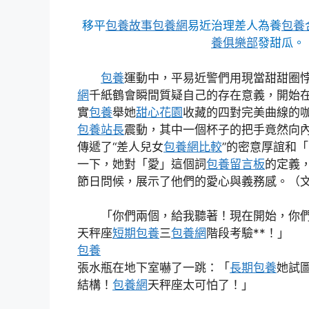
移平
包養故事
包養網
易近治理差人為養
包養
養俱樂部
發甜瓜。
包養
運動中，平易近警們用現當甜甜圈
網
千紙鶴會瞬間質疑自己的存在意義，開始
實
包養
舉她
甜心花園
收藏的四對完美曲線的
包養站長
震動，其中一個杯子的把手竟然向
傳遞了“差人兒女
包養網比較
”的密意厚誼和
一下，她對「愛」這個詞
包養留言板
的定義
節日問候，展示了他們的愛心與義務感。（文
「你們兩個，給我聽著！現在開始，你
天秤座
短期包養
三
包養網
階段考驗**！」
包養
張水瓶在地下室嚇了一跳：「
長期包養
她試
結構！
包養網
天秤座太可怕了！」