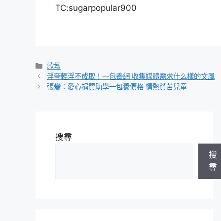
TC:sugarpopular900
分
歌壇
類
浮夸輕浮不成取！一包養網 收集媒體需求什么樣的文風
張礬：愛心捐贊助學一包養價格 情熱貧苦兒童
搜尋
搜
尋