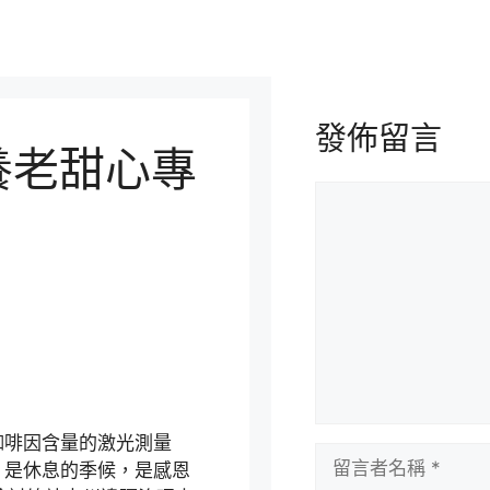
發佈留言
養老甜心專
留
言
咖啡因含量的激光測量
留
，是休息的季候，是感恩
言