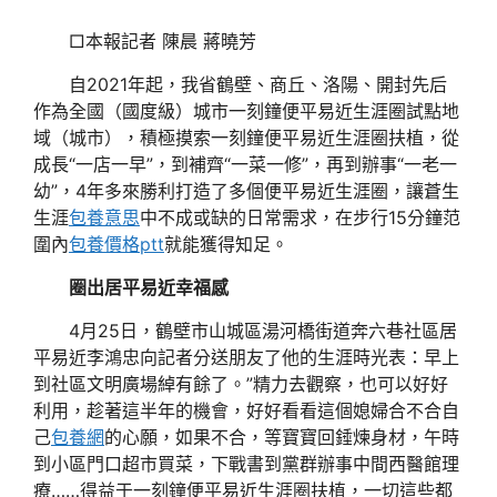
□本報記者 陳晨 蔣曉芳
自2021年起，我省鶴壁、商丘、洛陽、開封先后
作為全國（國度級）城市一刻鐘便平易近生涯圈試點地
域（城市），積極摸索一刻鐘便平易近生涯圈扶植，從
成長“一店一早”，到補齊“一菜一修”，再到辦事“一老一
幼”，4年多來勝利打造了多個便平易近生涯圈，讓蒼生
生涯
包養意思
中不成或缺的日常需求，在步行15分鐘范
圍內
包養價格ptt
就能獲得知足。
圈出居平易近幸福感
4月25日，鶴壁市山城區湯河橋街道奔六巷社區居
平易近李鴻忠向記者分送朋友了他的生涯時光表：早上
到社區文明廣場綽有餘了。”精力去觀察，也可以好好
利用，趁著這半年的機會，好好看看這個媳婦合不合自
己
包養網
的心願，如果不合，等寶寶回錘煉身材，午時
到小區門口超市買菜，下戰書到黨群辦事中間西醫館理
療……得益于一刻鐘便平易近生涯圈扶植，一切這些都