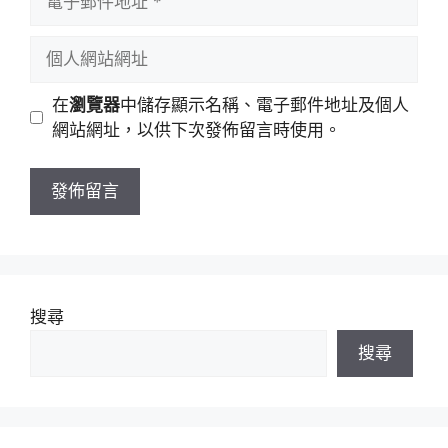
名
子
稱
郵
個
件
人
地
網
在
瀏覽器
中儲存顯示名稱、電子郵件地址及個人
址
站
網站網址，以供下次發佈留言時使用。
網
址
搜尋
搜尋