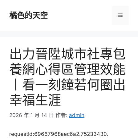
跳
至
橘色的天空
選
主
要
單
內
容
出力晉陞城市社專包
養網心得區管理效能
丨看一刻鐘若何圈出
幸福生涯
2026 年 1 月 14 日
作者:
admin
requestId:69667968aec6a2.75233430.