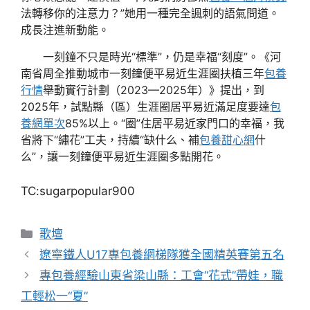
法轉移你的注意力？”她用一種完全諷刺的語氣問道。
成長注進新動能。
一刻鐘不只是時光“標準”，仍是幸福“刻度”。《河
南省周全推動城市一刻鐘便平易近生涯圈扶植三年
包養
行情
舉動實行計劃（2023—2025年）》提出，到
2025年，試點縣（區）生涯圈居平易近滿足度要達
包
養網單次
85%以上。“圈”住居平易近家門口的幸福，我
省將下“繡花”工夫，持續“缺什么、補
包養甜心網
什
么”，讓一刻鐘便平易近生涯圈多點開花。
TC:sugarpopular900
分
歌壇
類
遼寧鐵人U17專包養網梯隊獲全國精英賽第五名
專包養經驗山東省梁山縣：工會“花式”帶娃，職
工輕松一“夏”