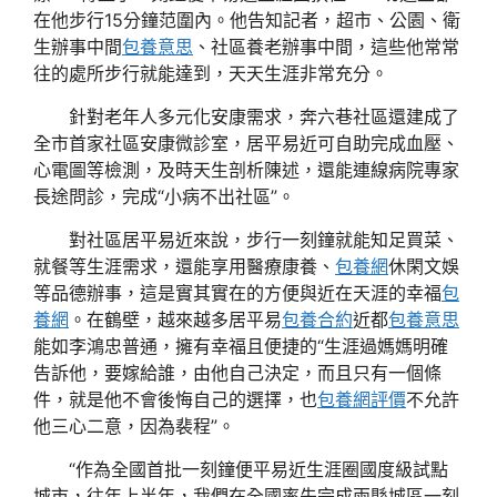
在他步行15分鐘范圍內。他告知記者，超市、公園、衛
生辦事中間
包養意思
、社區養老辦事中間，這些他常常
往的處所步行就能達到，天天生涯非常充分。
針對老年人多元化安康需求，奔六巷社區還建成了
全市首家社區安康微診室，居平易近可自助完成血壓、
心電圖等檢測，及時天生剖析陳述，還能連線病院專家
長途問診，完成“小病不出社區”。
對社區居平易近來說，步行一刻鐘就能知足買菜、
就餐等生涯需求，還能享用醫療康養、
包養網
休閑文娛
等品德辦事，這是實其實在的方便與近在天涯的幸福
包
養網
。在鶴壁，越來越多居平易
包養合約
近都
包養意思
能如李鴻忠普通，擁有幸福且便捷的“生涯過媽媽明確
告訴他，要嫁給誰，由他自己決定，而且只有一個條
件，就是他不會後悔自己的選擇，也
包養網評價
不允許
他三心二意，因為裴程”。
“作為全國首批一刻鐘便平易近生涯圈國度級試點
城市，往年上半年，我們在全國率先完成兩縣城區一刻