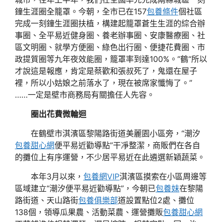
鐘生涯圈全籠罩。今朝，全市已在157
包養條件
個社區
完成一刻鐘生涯圈扶植，構建起籠罩蒼生生涯的綜合辦
事圈、全平易近健身圈、養老辦事圈、安康醫療圈、社
區文明圈、就學方便圈、綠色出行圈、便捷花費圈、市
政提質圈等九年夜效能圈，籠罩率到達100%。”鶴“所以
才說這是報應，肯定是蔡歡和張叔死了，鬼還在屋子
裡，所以小姑娘之前落水了，現在被席家懺悔了。”
……一定是壁市商務局有關擔任人先容。
圈出花費微輪迴
在鶴壁市淇濱區黎陽路街道美麗園小區旁，“潮汐
包養甜心網
便平易近勸導點”干凈整潔，商販們在各自
的攤位上有序運營，不少居平易近在此遴選新穎蔬菜。
本年3月以來，
包養網VIP
淇濱區摸索在小區周邊等
區域建立“潮汐便平易近勸導點”，今朝已
包養妹
在黎陽
路街道、天山路街
包養俱樂部
道設置點位2處、攤位
138個，領導瓜果農、活動菜農、運營攤販
包養甜心網