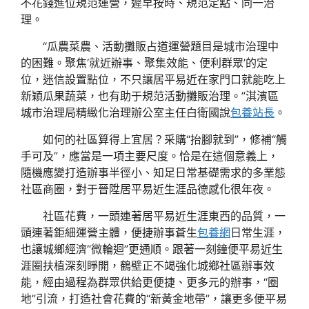
不花錢進位規范運營，遲早按時、規范定點、同一治
理。
“瓜農菜農、活動攤販占道運營題目是城市治理中
的困難。聚焦‘就近辦事、聚集效能、便利群眾’的定
位，迷信設置點位，不只讓居平易近在家門口就能吃上
新穎瓜果蔬菜，也有助于規范活動攤販治理。”淇濱區
城市治理局精緻化治理辦公室主任白衛國說
包養站長
。
如何的社區算得上宜居？采購“抬腳就到”，修補“觸
手可及”，應當是一項主要尺度。恰是在這個意義上，
隨機應變打造辦事半徑小、知足日常基礎需求的多業態
社區商圈，對于晉陞居平易近生涯品德感化很年夜。
社區花費，一頭連著居平易近生涯東西的品質，一
頭連著鉅細運營主體，便捷辦事蒼生
包養網
日常生涯，
也讓城鄉經濟“微輪迴”更通順。跟著一刻鐘便平易近生
涯圈扶植深刻睜開，鶴壁正不竭強化城鄉社區辦事效
能，經由過程為群眾供給更便捷、更多元的辦事，“圈
地”引流，打造社會花費的“新黃金地帶”，讓更多便平易