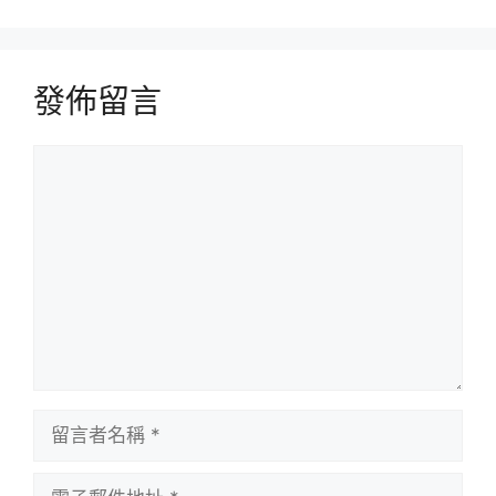
發佈留言
留
言
留
言
者
電