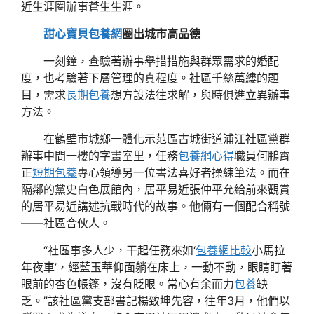
近生涯圈辦事蒼生生涯。
甜心寶貝包養網
圈出城市高品德
一刻鐘，查驗著辦事舉措措施與群眾需求的婚配
度，也考驗著下層管理的真程度。社區千絲萬縷的題
目，需求
長期包養
想方設法往求解，與時俱進立異辦事
方法。
在鶴壁市城鄉一體化示范區古城街道浦江社區黨群
辦事中間一樓的字畫室里，任務
包養網心得
職員何鵬霄
正
短期包養
專心領導另一位書法喜好者操練筆法。而在
隔鄰的黨史白色展館內，居平易近張仲平允給前來觀賞
的居平易近講述抗戰時代的故事。他倆有一個配合稱號
——社區合伙人。
“社區事多人少，干起任務來如‘
包養網比較
小馬拉
年夜車’，經藍玉華仰面躺在床上，一動不動，眼睛盯著
眼前的杏色帳篷，沒有眨眼。常心有余而力
包養
缺
乏。”該社區黨支部書記楊致坤先容，往年3月，他們以