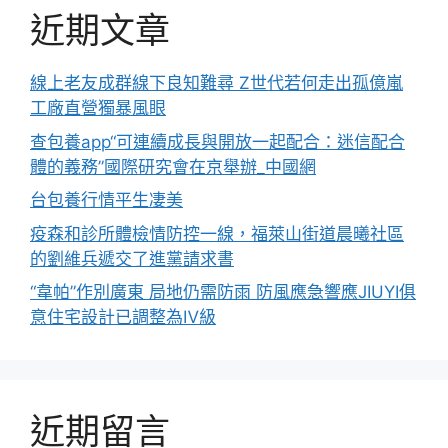
近期文章
線上老友成群線下良知難尋 Z世代若何走出孤億嵐
工廠直營獨暴風眼
查包養app“可連續成長與開放一起配合：迷信配合
體的義務”國際研究會在京舉辦_中國網
台包養行情平生凄美
疫森和診所體檢情防控一線，福萊山街道晨曦社區
的劉維兵遞交了進黨請求書
“韋帕”作別廣東 局地仍需防雨 防風應急響應JIUYI俱
意住宅設計已調整為Ⅳ級
近期留言