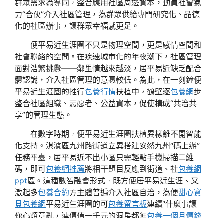
群眾需求為導向，整合應用社區周邊資本，動員社會氣
力“合伙”介入社區管理，為群眾供給專門研究化、品德
化的社區辦事，讓群眾幸福感更足。
便平易近生涯圈不只是物理空間，更是感情空間和
社會聯絡的空間。在疾速城市化的年夜潮下，社區管理
面對浩繁挑釁——鄰里情越來越淡，居平易近缺乏配合
體認識，介入社區管理的意愿較低。為此，在一刻鐘便
平易近生涯圈的推行
包養行情
扶植中，鶴壁逐
包養網
步
整合社區組織、志愿者、公益資本，促使構成“共治共
享”的管理生態。
在數字時期，便平易近生涯圈扶植異樣離不開智能
化支持。淇濱區九州路街道立異搭建安然九州“碼上辦”
任務平臺，居平易近不出小區只需輕點手機掃描二維
碼，即可
包養網推薦
將相干題目反應到街道、社
包養網
ppt
區。這種數智融會形式，既方便居平易近生涯、又
激起多
包養合約
方主體普遍介入社區自治，為便
甜心寶
貝包養網
平易近生涯圈的可
包養留言板
連續“什麼事讓
你心煩意亂，連價值一千元的洞房都無
包養一個月價錢