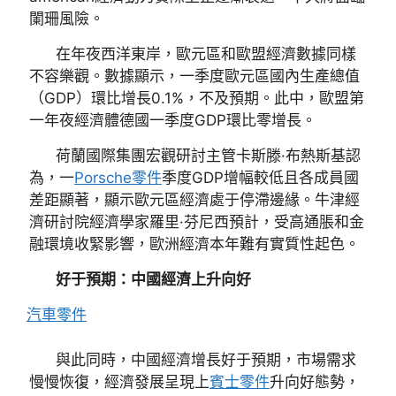
闌珊風險。
在年夜西洋東岸，歐元區和歐盟經濟數據同樣
不容樂觀。數據顯示，一季度歐元區國內生產總值
（GDP）環比增長0.1%，不及預期。此中，歐盟第
一年夜經濟體德國一季度GDP環比零增長。
荷蘭國際集團宏觀研討主管卡斯滕·布熱斯基認
為，一
Porsche零件
季度GDP增幅較低且各成員國
差距顯著，顯示歐元區經濟處于停滯邊緣。牛津經
濟研討院經濟學家羅里·芬尼西預計，受高通脹和金
融環境收緊影響，歐洲經濟本年難有實質性起色。
好于預期：中國經濟上升向好
汽車零件
與此同時，中國經濟增長好于預期，市場需求
慢慢恢復，經濟發展呈現上
賓士零件
升向好態勢，