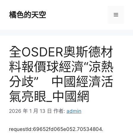
跳
至
橘色的天空
選
主
要
單
內
容
全OSDER奧斯德材
料報價球經濟“涼熱
分歧” 中國經濟活
氣亮眼_中國網
2026 年 1 月 13 日
作者:
admin
requestId:69652fd065e052.70534804.