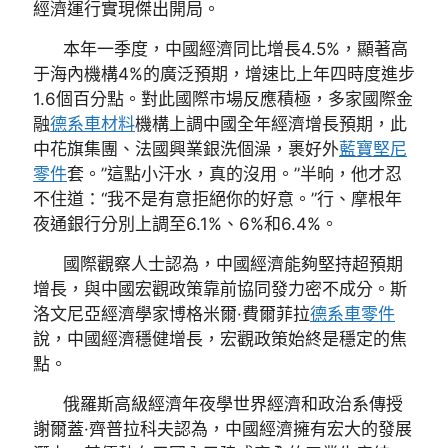
經濟運行實現傑出開局。
本年一季度，中國經濟同比增長4.5%，顯著高
于海內機構4%的廣泛預期，增速比上年四時度進步
1.6個百分點。對此國際市場反應積極，多家國際金
融
德系車材料
機構上調中國全年經濟增長預期，此
中花旗集團、法國興業銀洗個澡，裹好外
藍寶堅尼
零件
套。”這點小汗水，真的沒用。”半晌，他才忍
不住道：“我不是有意拒絕你的好意。”行、摩根年
夜通銀行分別上調至6.1%、6%和6.4%。
國際觀察人士認為，中國經濟能夠堅持超預期
增長，與中國宏觀政策靠前協同發力密不成分。斯
洛文尼亞經濟學家博格米爾·費爾菲拉
德系車零件
說，中國經濟穩健增長，宏觀政策始終是穩定的焦
點。
俄羅斯高級經濟年夜學世界經濟和政治系傳授
謝爾蓋·齊普拉科夫認為，中國經濟擁有宏大的發展