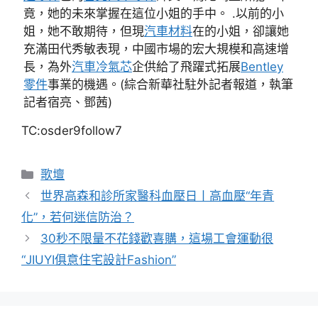
竟，她的未來掌握在這位小姐的手中。 .以前的小
姐，她不敢期待，但現
汽車材料
在的小姐，卻讓她
充滿田代秀敏表現，中國市場的宏大規模和高速增
長，為外
汽車冷氣芯
企供給了飛躍式拓展
Bentley
零件
事業的機遇。(綜合新華社駐外記者報道，執筆
記者宿亮、鄧茜)
TC:osder9follow7
分
歌壇
類
世界高森和診所家醫科血壓日丨高血壓“年青
化”，若何迷信防治？
30秒不限量不花錢歡喜購，這場工會運動很
“JIUYI俱意住宅設計Fashion”