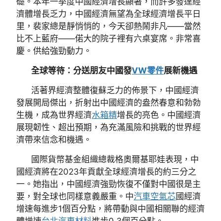
礎。本年一季度中國經濟增長顯著，而許多發達經
濟體增長乏力，中國經濟無望為全球經濟增長平日
里，裴家總是靜悄悄的，今天卻熱鬧非凡——當然
比不上藍府——偌大的院子裡有六桌宴席。非常喜
慶。供給強勁動力。
全球等待：分送朋友中國發
VW零件
展新機遇
活著界經濟整體復蘇乏力的佈景下，中國經濟
發展開局傑出，折射出中國經濟的盎然春意和勃勃
生機，成為世界經濟
水箱精
增長的亮色。中國經濟
展現韌性、超出預期，為充滿風險和挑戰的世界經
濟帶來信念和機遇。
國際貨幣基金組織總裁格奧爾基耶娃表現，中
國經濟將在2023年貢獻全球經濟增長的約三分之
一。她指出，中國經濟強勁恢復不僅對中國很是主
要，對全球也同樣意義嚴重。中
汽車空氣芯
國經濟
增速每進步1個百分點，將帶動與中國相關聯的經濟
體增速
台北汽車材料
進步0.3個百分點。