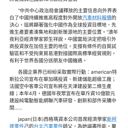
“中共中心政治局會議釋放的主要信息向外界表
白了中國持續推進高程度對外開放
汽車材料報價
的
決心，這將顯著強化中國作為全球投資目標地、先
進生產要素湊集地和創新策源地的主要位置。”澳年
夜利亞經濟學家郭生祥說，中國當局決定把吸引外
商投資放在加倍主要的地位，支撐有條件的自貿試
驗區和不受拘束貿易港對接國際高標準經貿規則，
有利于世界各國分送朋友中國機遇。
各國企業界已紛紛采取實際行動：american特
斯拉公司宣布在華加碼投資、新建儲能超級工廠；
法國空中客車公司宣布將在天津建設第二條生產
線；本年4月，德國年夜眾宣布在華斥資10億歐元
建設純電動智能網聯汽車研發、創新和部件采購中
間……
japan(日本)西格瑪資本公司首席經濟學家
斯柯
達零件
己的
台北汽車零件
師父，為她竭盡所能。畢