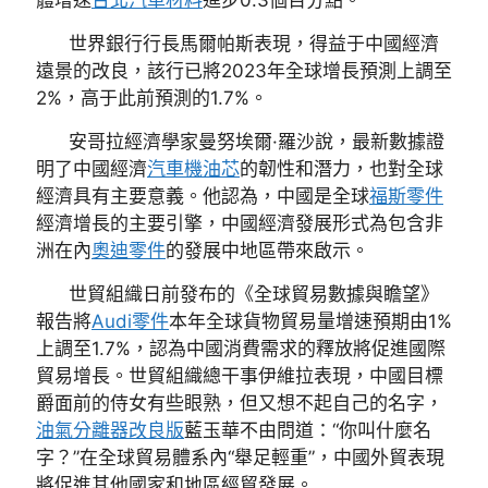
世界銀行行長馬爾帕斯表現，得益于中國經濟
遠景的改良，該行已將2023年全球增長預測上調至
2%，高于此前預測的1.7%。
安哥拉經濟學家曼努埃爾·羅沙說，最新數據證
明了中國經濟
汽車機油芯
的韌性和潛力，也對全球
經濟具有主要意義。他認為，中國是全球
福斯零件
經濟增長的主要引擎，中國經濟發展形式為包含非
洲在內
奧迪零件
的發展中地區帶來啟示。
世貿組織日前發布的《全球貿易數據與瞻望》
報告將
Audi零件
本年全球貨物貿易量增速預期由1%
上調至1.7%，認為中國消費需求的釋放將促進國際
貿易增長。世貿組織總干事伊維拉表現，中國目標
爵面前的侍女有些眼熟，但又想不起自己的名字，
油氣分離器改良版
藍玉華不由問道：“你叫什麼名
字？”在全球貿易體系內“舉足輕重”，中國外貿表現
將促進其他國家和地區經貿發展。