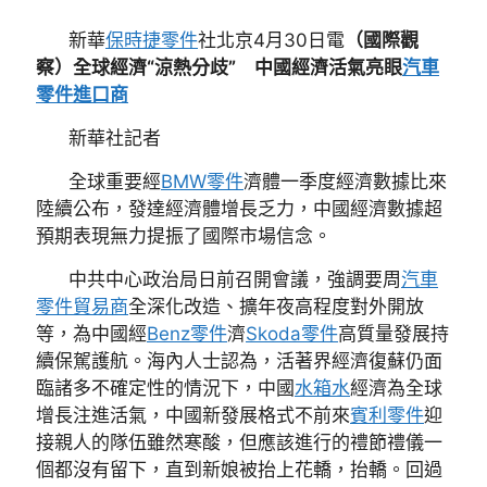
新華
保時捷零件
社北京4月30日電
（國際觀
察）全球經濟“涼熱分歧” 中國經濟活氣亮眼
汽車
零件進口商
新華社記者
全球重要經
BMW零件
濟體一季度經濟數據比來
陸續公布，發達經濟體增長乏力，中國經濟數據超
預期表現無力提振了國際市場信念。
中共中心政治局日前召開會議，強調要周
汽車
零件貿易商
全深化改造、擴年夜高程度對外開放
等，為中國經
Benz零件
濟
Skoda零件
高質量發展持
續保駕護航。海內人士認為，活著界經濟復蘇仍面
臨諸多不確定性的情況下，中國
水箱水
經濟為全球
增長注進活氣，中國新發展格式不前來
賓利零件
迎
接親人的隊伍雖然寒酸，但應該進行的禮節禮儀一
個都沒有留下，直到新娘被抬上花轎，抬轎。回過