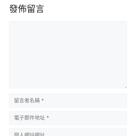
發佈留言
留
言
留
言
者
電
名
子
稱
郵
個