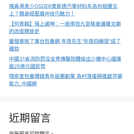
噴鼻港青少OSDER奧斯德汽車材料年為何組團北
上？親身經歷廣州技巧魅力！
【何青翰】嶺上諸神：一座南找九宮格會議邊文廟
的改造開放史
蓋個章就了事台包養網 年夜先生”年夜四練習”成了
雞肋
中國31省消防罰沒支秀傳醫院體檢出少繳中心國庫
逾25億元國民幣
殘疾查包養價錢青年返鄉創業 為村落復興進獻芳華
氣力_中國網
近期留言
尚無留言可供顯示。