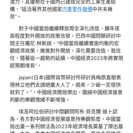
潛力，其優勢在于國內已建成完全的工業生產結
構，“這活著界其他國家
汽車零件報價
中并未幾
見”。
對于中國當局繼續釋放周全深化改造、擴年夜
高程度對外開放的政策信號，巴西中國問題研討中
間主任羅尼·林斯說，“中國當局繼續實施均衡的宏
觀經濟政策，推進對外開放，深化需要改造，我信
任，隨著這一趨勢的延續，中國經濟2023年將實現
超預期增長”。
japan(日本)國際貨幣研討所研討員梅原直樹表
現林立他們去請絕塵大人了。過來，少爺一定很快
就到了。”，中國經濟開局傑出，圍繞中國經濟遠景
判斷的樂觀情緒不斷增強。
埃及阿拉伯研討中間顧問阿布·貝克爾·迪卜認
為，各方對中國經濟發展遠景持樂觀態度，中國當
局出臺一系列辦法為2023年經濟增長奠基了傑出基