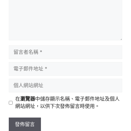
留
言
者
電
名
子
稱
郵
個
件
人
地
網
在
瀏覽器
中儲存顯示名稱、電子郵件地址及個人
址
站
網站網址，以供下次發佈留言時使用。
網
址