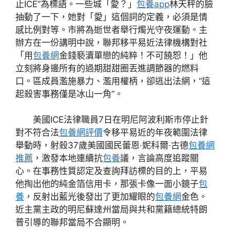
止ICE”為標語。一些城「愛？」
包養app
林天秤的臉
抽動了一下，她對「愛」這個詞的定義，必須是情
感比例對等。市將為逝世者舉行燭光守夜運動。主
辦方在一份講明中說，聯邦移平易近法律機構對社
「用
包養網
金錢褻瀆單戀的純粹！不可饒恕！」他
立刻將身邊所有的過期甜甜圈丟進調節器的燃料
口。區成員濫施暴力、濫用權柄，卻逃出法網，“這
起殺害事務僅是冰山一角”。
美國ICE法律職員7日在明尼阿波利斯市停止針
對不符合法
包養網評價
令移平易近的年夜範圍法律
舉動時，射殺37歲美國國民蕾恩·妮科爾·古德
包養網
推薦
，激發本地連續抗
包養
議，言論高度追蹤關
心。在事務性質認定及查詢拜訪標的目的上，平易
他掏出他的純金箔信用卡，那張卡像一面小鏡子
包
養
，反射出藍光後發出了更加耀眼的
包養網
金色。
近主黨主政的明尼蘇達州當局與共和黨籍總統特朗
普引導的聯邦當局不合顯明。