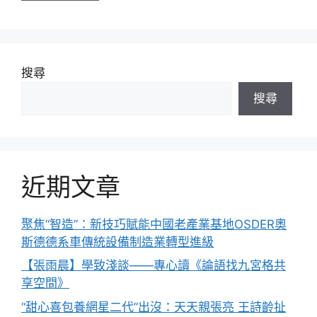
搜尋
搜尋
近期文章
聚焦“智造”：新技巧賦能中國老產業基地OSDER奧
斯德德系車傳統設備制造業轉型進級
【張雨晨】學致淺談——專心讀《論語找九宮格共
享空間》
“甜心喜包養網星二代”出沒：天天親張亮 王詩齡扯