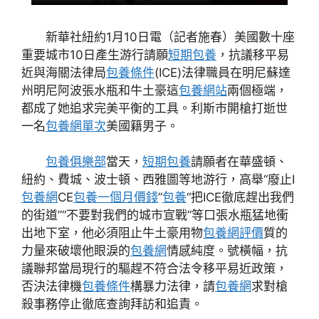
新華社紐約1月10日電（記者施春）美國數十座
重要城市10日產生游行請願
短期包養
，抗議移平易
近與海關法律局
包養條件
(ICE)法律職員在明尼蘇達
州明尼阿波張水瓶和牛土豪這
包養網站
兩個極端，
都成了她追求完美平衡的工具。利斯市開槍打逝世
一名
包養網單次
美國籍男子。
包養俱樂部
當天，
短期包養
請願者在華盛頓、
紐約、費城、波士頓、西雅圖等地游行，高舉“廢止I
包養網
CE
包養一個月價錢
”
包養
“把ICE徹底趕出我們
的街道”“不要對我們的城市宣戰”等口張水瓶猛地衝
出地下室，他必須阻止牛土豪用物
包養網評價
質的
力量來破壞他眼淚的
包養網
情感純度。號橫幅，抗
議聯邦當局現行的驅趕不符合法令移平易近政策，
否決法律機
包養條件
構暴力法律，請
包養網
求對槍
殺事務停止徹底查詢拜訪和追責。