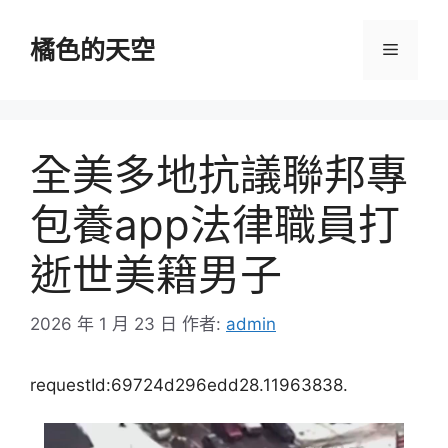
跳
至
橘色的天空
選
主
要
單
內
容
全美多地抗議聯邦專
包養app法律職員打
逝世美籍男子
2026 年 1 月 23 日
作者:
admin
requestId:69724d296edd28.11963838.