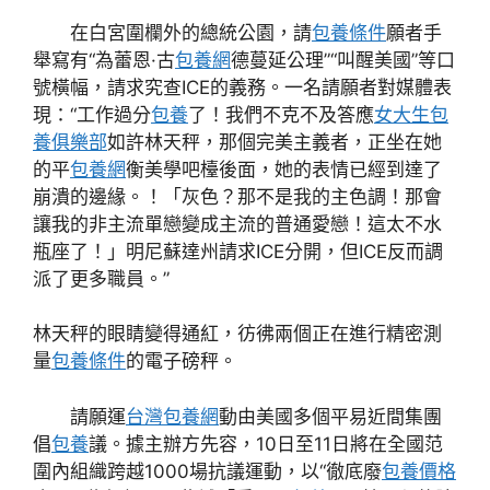
在白宮圍欄外的總統公園，請
包養條件
願者手
舉寫有“為蕾恩·古
包養網
德蔓延公理”“叫醒美國”等口
號橫幅，請求究查ICE的義務。一名請願者對媒體表
現：“工作過分
包養
了！我們不克不及答應
女大生包
養俱樂部
如許林天秤，那個完美主義者，正坐在她
的平
包養網
衡美學吧檯後面，她的表情已經到達了
崩潰的邊緣。！「灰色？那不是我的主色調！那會
讓我的非主流單戀變成主流的普通愛戀！這太不水
瓶座了！」明尼蘇達州請求ICE分開，但ICE反而調
派了更多職員。”
林天秤的眼睛變得通紅，彷彿兩個正在進行精密測
量
包養條件
的電子磅秤。
請願運
台灣包養網
動由美國多個平易近間集團
倡
包養
議。據主辦方先容，10日至11日將在全國范
圍內組織跨越1000場抗議運動，以“徹底廢
包養價格