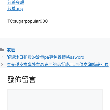
包養金額
包養app
TC:sugarpopular900
分
歌壇
類
解鎖沐日花費的流量pa專包養價格ssword
廣東穩步推進外貿高東西的品質成JIUYI俱意翻修設計長
發佈留言
留
言