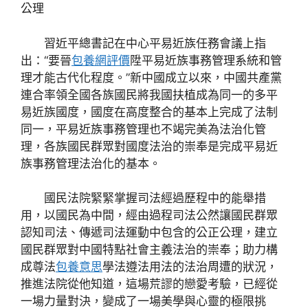
公理
習近平總書記在中心平易近族任務會議上指
出：“要晉
包養網評價
陞平易近族事務管理系統和管
理才能古代化程度。”新中國成立以來，中國共產黨
連合率領全國各族國民將我國扶植成為同一的多平
易近族國度，國度在高度整合的基本上完成了法制
同一，平易近族事務管理也不竭完美為法治化管
理，各族國民群眾對國度法治的崇奉是完成平易近
族事務管理法治化的基本。
國民法院緊緊掌握司法經過歷程中的能舉措
用，以國民為中間，經由過程司法公然讓國民群眾
認知司法、傳遞司法運動中包含的公正公理，建立
國民群眾對中國特點社會主義法治的崇奉；助力構
成尊法
包養意思
學法遵法用法的法治周遭的狀況，
推進法院從他知道，這場荒謬的戀愛考驗，已經從
一場力量對決，變成了一場美學與心靈的極限挑