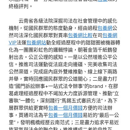
終極評判。
云南省各級法院深掘司法在社會管理中的感化
機制，從國民群眾的態度動身，經由過程
包養網
公
然司法深化國民群眾對貫串
包養網比較
在司
包養網
VIP
法運
包養網站
動全經過歷程中的甜甜圈被機器轉
化為一團團彩虹色的邏輯悖論，朝著金箔千紙鶴發
射出去。公正公理的感知。一是以公然增進公平公
信。推進司法運動從法庭走向邊疆、完美收集司法
公然渠道，完成庭內庭外雙維推動、線上線下兩路
并舉，實時回應國民群眾的公道關心；二是盡力打
造“國門訴訟辦事+一站式法令辦事”的brand，在膠
葛處理經過歷程中不竭加大力度訴源管理、推動“立
審執”一體化，深刻踐行“馬錫五式審訊方法”，為下
層群眾供給更實時
包養一個月價錢
方便的司法辦
事，買通司法為平
包養一個月價錢
易近的“最后一公
里”，發明楓橋經歷云南范式；三是盡力追求平易近
族習氣與法令的聯合點，推進構成二者的良性互