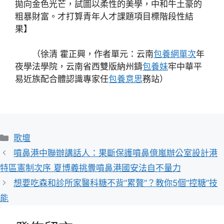
拋向金色光芒，試圖以柔性的美學，中和牛土豪的
粗暴財富。才打算青年人才課題項目標階段性結
果】
（徐清 霍正興，作者單元：云南
包養網單次
年
夜學法學院，云南省西雙版納州鑄
包養妹
牢中華平
易近族配合體認識專家任
包養意思
務站）
分
歌壇
類
噴鼻港中聯辦講話人：果斷保護噴鼻億嵐辦公室設計港
特區憲制次序 夏博義挑釁噴鼻港國安法自不量力
想要吃森和診所家醫科糖不背“累贅”？教你5個“控糖”技
能