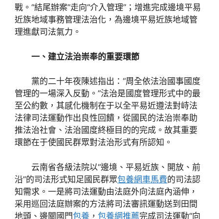
戰。“結尾辦案”走向“介入管理”；增進完成邊境平易
近族地域事務管理法治化，為邊境平易近族地域管
理進獻司法氣力。
一、建立法治崇奉的重要環節
黨的二十年夜陳述指出：“周全依法治國事國度
管理的一場深入反動。”法治是國度管理形式中的最
至公約數，其感化機制在于以全平易近遵法對峙法
法律司法運動作出良性回饋，從國民的法治崇奉助
推法治社會、法治國度終極目的的完成。故其重要
環節在于使國民群眾對法治形式有所認知。
云南省各級法院以“邊境、平易近族、開放、前
沿”的司法形式知足國民群眾
包養網車馬費
的司法認
知需求。一是將司法運動由法庭外向法庭內涵伸，
采用巡回法庭辦案的方法將司法審訊運動送到田間
地頭、邊關國門
包養
，
包養網推薦
完成司法運動“向