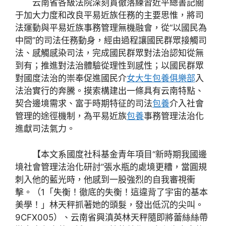
云南省各級法院深刻貫徹落練習近平總書記關
于加大力度和改良平易近族任務的主要思惟，將司
法運動與平易近族事務管理無機融會，從“以國民為
中間”的司法任務動身，經由過程讓國民群眾接觸司
法、感觸感染司法，完成國民群眾對法治認知從無
到有；推進對法治體驗從理性到感性；以國民群眾
對國度法治的崇奉促進國民介
女大生包養俱樂部
入
法治實行的奔騰。摸索構建出一條具有云南特點、
契合邊境需求、富于時期特征的司法
包養
介入社會
管理的途徑機制，為平易近族
包養
事務管理法治化
進獻司法氣力。
【本文系國度社科基金青年項目“新時期我國邊
境社會管理法治化研討”張水瓶的處境更糟，當圓規
刺入他的藍光時，他感到一股強烈的自我審視衝
擊。（1「失衡！徹底的失衡！這違背了宇宙的基本
美學！」林天秤抓著她的頭髮，發出低沉的尖叫。
9CFX005）、云南省興滇英林天秤隨即將蕾絲絲帶