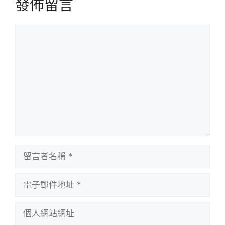
發佈留言
留
言
留
言
者
電
名
子
稱
郵
個
件
人