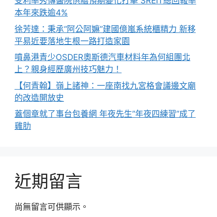
受利率秀傳醫院供膳預期變化打擊 SREIT總回報率
本年來跌逾4%
徐芳達：秉承“阿公阿嫲”建國億嵐系統櫃精力 新移
平易近要落地生根一路打造家園
噴鼻港青少OSDER奧斯德汽車材料年為何組團北
上？親身經歷廣州技巧魅力！
【何青翰】嶺上諸神：一座南找九宮格會議邊文廟
的改造開放史
蓋個章就了事台包養網 年夜先生”年夜四練習”成了
雞肋
近期留言
尚無留言可供顯示。