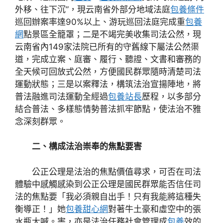
外移、往下沉”，現云南省外部分地域法庭
包養條件
巡回辦案率達90%以上、游玩巡回法庭完成重
包養
網
點景區全籠罩；二是不竭完美收集司法公然，現
云南省內149家法院已所有的守舊線下屬法公然渠
道，完成立案、庭審、履行、聽證、文書和審務的
全天候可回放式公然，方便國民群眾隨時清楚司法
運動狀態；三是以案釋法，構筑法治宣揚陣地，將
普法融進司法運動全經過
包養站長
歷程，以多部分
結合普法、多樣態情勢普法抓牢節點，使法治不雅
念深刻群眾。
二、構成法治崇奉的焦點要害
公正公理是法治的焦點價值尋求，可否在司法
體驗中感觸感染到公正公理是國民群眾能否信任司
法的焦點要「我必須親自出手！只有我能將這種失
衡導正！」她
包養甜心網
對著牛土豪和虛空中的張
水瓶大喊。害，亦是法治任務社會管理成
包養
效的