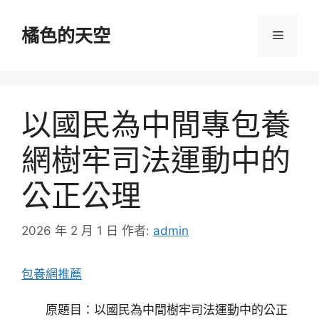
跳
至
橘色的天空
選
主
要
單
內
容
以國民為中間專包養
網樹牢司法運動中的
公正公理
2026 年 2 月 1 日
作者:
admin
包養網推薦
原題目：以國民為中間樹牢司法運動中的公正