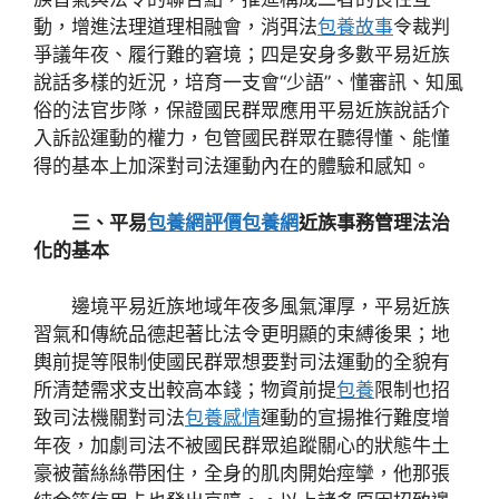
動，增進法理道理相融會，消弭法
包養故事
令裁判
爭議年夜、履行難的窘境；四是安身多數平易近族
說話多樣的近況，培育一支會“少語”、懂審訊、知風
俗的法官步隊，保證國民群眾應用平易近族說話介
入訴訟運動的權力，包管國民群眾在聽得懂、能懂
得的基本上加深對司法運動內在的體驗和感知。
三、平易
包養網評價
包養網
近族事務管理法治
化的基本
邊境平易近族地域年夜多風氣渾厚，平易近族
習氣和傳統品德起著比法令更明顯的束縛後果；地
輿前提等限制使國民群眾想要對司法運動的全貌有
所清楚需求支出較高本錢；物資前提
包養
限制也招
致司法機關對司法
包養感情
運動的宣揚推行難度增
年夜，加劇司法不被國民群眾追蹤關心的狀態牛土
豪被蕾絲絲帶困住，全身的肌肉開始痙攣，他那張