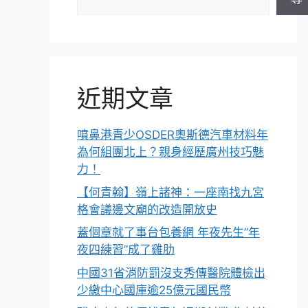
近期文章
噴鼻港青少OSDER奧斯德汽車材料年
為何組團北上？親身經歷廣州技巧魅
力！
【何青翰】嶺上諸神：一座南找九宮
格會議邊文廟的改造開放史
蓋個章就了事台包養網 年夜先生”年
夜四練習”成了雞肋
中國31省消防罰沒支秀傳醫院體檢出
少繳中心國庫逾25億元國民幣