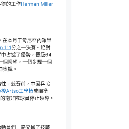
不得的工作
Herman Miller
，在本月于肯尼亞內羅畢
n 111
分之一決賽。絕對
中占據了優勢，晉級64
一個盼望，一個步驟一個
迪奧說。
熱忱。競賽前，中國乒協
梭Artso工學椅
成瞄準
賽的南非隊球員停止領導。
活動員們一路交通了技戰