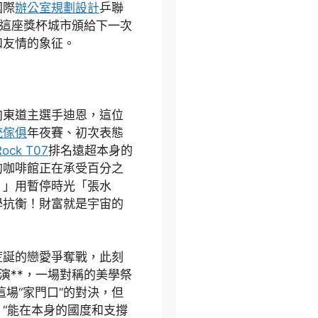
國際
辦公室規劃設計
乒聯
，這座獎杯城市頒給下一次
和友情的象征。
向東道主選手迪恩，這位
統傢俱
年夜賽、初次表態
Rock T07
排名遠超本身的
的咖啡館正在承受百分之
！」用暫停時光「張水
學抗衡！財富就是宇宙的
荒誕的戀愛爭奪戰，此刻
演**，一場對稱的美學祭
這場“家門口”的對決，但
“能在本身的國度和支撐