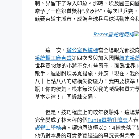
制。界留下了深入印象。那時，埃及國王向
贈予了一座銀質獎杯“埃及杯”。每次世乒賽
競賽東道主城市，成為全球乒乓球活動連合
Razer雷蛇電競椅
這一次，
辦公室系統櫃
當全場眼光都投
系統櫃工廠直營
第四次餐與加入國際
綠的系
世乒賽18歲的小將不免有些嚴重。面臨世界
i
敵手，迪恩耐煩尋覓措施，并應「現在，我
八十七點八八的結構失衡壓力！我需要校準
瓶！你的傻氣，根本無法與我的噸級物質力
基本定律！」同鍛練交通。
但是，技巧程度上的較年夜懸殊，這場
完全變成了林天秤的個
Funte電動升降桌
人表
護脊工學椅
典。讓迪恩終極以0∶4輸失落了
他仍對本身的可貴參賽經過的事況覺得榮幸。