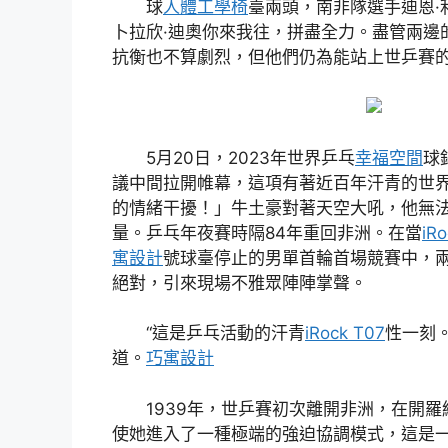
球
人體工學椅
臺兩頭，南非隊選手迪恩·
卜拉欣·迪奧你來我往，拼盡全力。盡管兩邊
抗衡也不算劇烈，但他們仍為能站上世乒賽
5月20日，2023年世界乒乓
幸福空間
球
議中間拉開帷幕，這項有著近百年汗青的世
的情緒干擾！」牛土豪對著天空大吼，他無
量。乒乓年夜賽時隔84年重回非洲。在當
iR
寓設計
號球臺停止的男單首輪首場競賽中，
絕對，引來現場不雅眾陣陣掌聲。
“這是乒乓活動的汗青
iRock T07
性一刻
道。
巧寓設計
1939年，世乒賽初次離開非洲，在開
使她進入了一種極端的強迫協調模式，這是