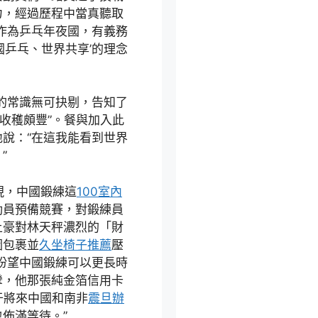
力，經過歷程中當真聽取
作為乒乓年夜國，有義務
國乒乓、世界共享’的理念
的常識無可抉剔，告知了
收穫頗豐”。餐與加入此
說：“在這我能看到世界
”
現，中國鍛練這
100室內
動員預備競賽，對鍛練員
土豪對林天秤濃烈的「財
圖包裹並
久坐椅子推薦
壓
盼望中國鍛練可以更長時
攣，他那張純金箔信用卡
于將來中國和南非
震旦辦
佈滿等待。”