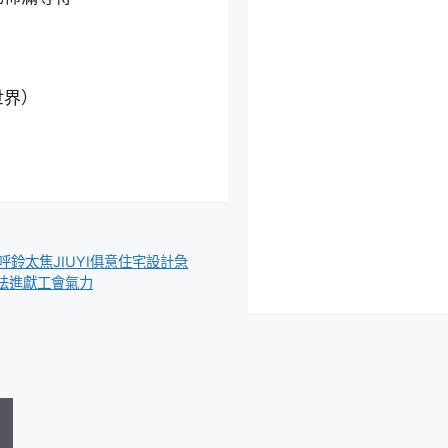
世界）
鈴太焦JIUYI俱意住宅設計急
法進獻工會氣力