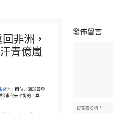
發佈留言
重回非洲，
留
汗青億嵐
言
降桌
洲，兩位非洲球員發
她追求完美平衡的工具。
留
言