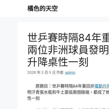
跳
橘色的天空
至
主
要
內
容
世乒賽時隔84年
兩位非洲球員發明
升降桌性一刻
2026 年 2 月 5 日
作者:
admin
原題目：世乒賽時隔84年重回非
電動升
明汗青張水瓶和牛土豪這兩個極端，都成了
性一刻