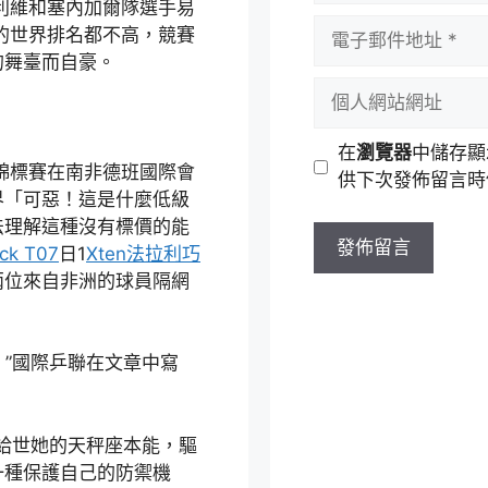
利維和塞內加爾隊選手易
者
電
的世界排名都不高，競賽
名
子
的舞臺而自豪。
稱
郵
個
件
人
地
網
在
瀏覽器
中儲存顯
址
站
錦標賽在南非德班國際會
供下次發佈留言時
網
界「可惡！這是什麼低級
址
法理解這種沒有標價的能
ock T07
日1
Xten法拉利
巧
兩位來自非洲的球員隔網
。”國際乒聯在文章中寫
羅給世她的天秤座本能，驅
一種保護自己的防禦機