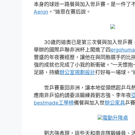
本身的球迷一路餐與加入世乒賽，是一件了
Aeron
。”迪恩在賽后說。
30歲的迪奧已是第三次餐與加入世乒賽
舉辦的國際乒聯非洲杯上闖進了四
ergohuma
豐盛的年夜賽經歷，讓他在與同胞選手的比拼
強的成就也完成了小我的新衝破。“一天懷抱
足跡，持續
辦公室規劃設計
打好每一場球。”
世乒賽重回非洲，讓本地從頭燃起乒乓
應南非乒協約請委派鍛練員劉志強、李年夜
亞
bestmade工學椅
備餐與加入世
辦公家具
乒
電動升降桌
劉志強表現，這些天和南非隊鍛練員、