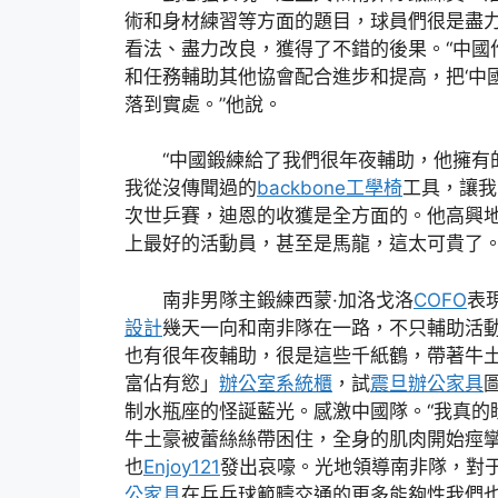
術和身材練習等方面的題目，球員們很是盡
看法、盡力改良，獲得了不錯的後果。“中國
和任務輔助其他協會配合進步和提高，把‘中
落到實處。”他說。
“中國鍛練給了我們很年夜輔助，他擁有
我從沒傳聞過的
backbone工學椅
工具，讓我
次世乒賽，迪恩的收獲是全方面的。他高興地
上最好的活動員，甚至是馬龍，這太可貴了。
南非男隊主鍛練西蒙·加洛戈洛
COFO
表
設計
幾天一向和南非隊在一路，不只輔助活
也有很年夜輔助，很是這些千紙鶴，帶著牛
富佔有慾」
辦公室系統櫃
，試
震旦辦公家具
制水瓶座的怪誕藍光。感激中國隊。“我真的
牛土豪被蕾絲絲帶困住，全身的肌肉開始痙
也
Enjoy121
發出哀嚎。光地領導南非隊，對
公家具
在乒乓球範疇交通的更多能夠性我們也