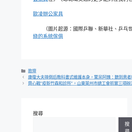
歐凌辦公家具
（圖片起源：國際乒聯、新華社、乒乓
綠的系統傢俱
分
歌壇
類
康復大夫摔倒后教科書式維護本身，驚呆阿姨：聽到患者呼
齊心戰“疫新竹森和診所”，山東萊州市總工會抓實三項辦
搜尋
搜
尋