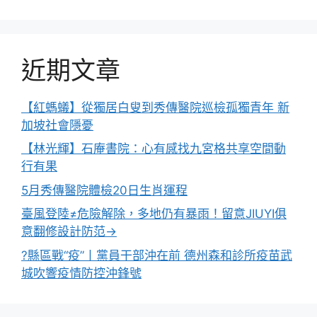
近期文章
【紅螞蟻】從獨居白叟到秀傳醫院巡檢孤獨青年 新
加坡社會隱憂
【林光輝】石庵書院：心有感找九宮格共享空間動
行有果
5月秀傳醫院體檢20日生肖運程
臺風登陸≠危險解除，多地仍有暴雨！留意JIUYI俱
意翻修設計防范→
?縣區戰“疫”丨黨員干部沖在前 德州森和診所疫苗武
城吹響疫情防控沖鋒號