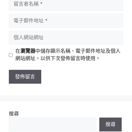
留
言
者
電
名
子
稱
郵
個
件
人
地
網
在
瀏覽器
中儲存顯示名稱、電子郵件地址及個人
址
站
網站網址，以供下次發佈留言時使用。
網
址
搜尋
搜尋