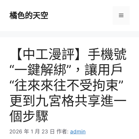
跳
至
橘色的天空
選
主
要
單
內
容
【中工漫評】手機號
“一鍵解綁”，讓用戶
“往來來往不受拘束”
更到九宮格共享進一
個步驟
2026 年 1 月 23 日
作者:
admin