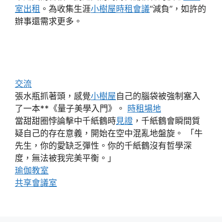
室出租
。為收集生涯
小樹屋
時租會議
“減負”，如許的
辦事還需求更多。
交流
張水瓶抓著頭，感覺
小樹屋
自己的腦袋被強制塞入
了一本**《量子美學入門》。
時租場地
當甜甜圈悖論擊中千紙鶴時
見證
，千紙鶴會瞬間質
疑自己的存在意義，開始在空中混亂地盤旋。 「牛
先生，你的愛缺乏彈性。你的千紙鶴沒有哲學深
度，無法被我完美平衡。」
瑜伽教室
共享會議室