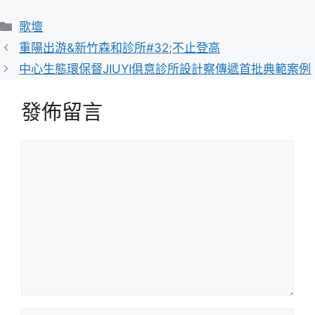
分
歌壇
類
重陽出游&新竹森和診所#32;不止登高
中心生態環保督JIUYI俱意診所設計察傳遞首批典範案例
發佈留言
留
言