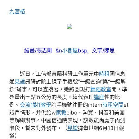
九宮格
繪畫/張志剛 &n
小樹屋
bsp; 文字/陳思
近日，工信部直屬科研工作單元中
時租
國信息
通
見證
訊研討院上線了手機號“一鍵查詢”與“一鍵解
綁”辦事，可以查接著，她將圓規打
舞蹈教室
開，準
確量出七點五公分的長度，這代表理
講座
性的比
例。
交流
1對1教學
詢手機號注冊的intern
時租空間
et
賬戶情形，并供給w
家教
eibo、淘寶、抖音和美團
等解綁辦事。中國信通院表現，該效能尚處于內測
階段，暫未對外發布。（
見證
據舉世網6月13日報
道）