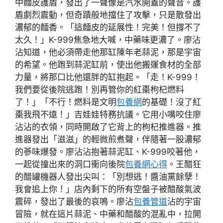
中麵皮護盾，發出了一聲像是汽水開蓋的聲音。護
盾劇烈震動，但奇蹟般地擋住了攻擊，只是散發出
濃郁的麵香。「這麵皮的延展性！完美！但撐不了
太久！」K-999焦急地大喊，中藥味更濃了。廖沾
沾知道，他必須帶走他那缸陳年老蒜泥，那是宇宙
的希望。他跑到蒜泥缸前，使出他搬運食材的全部
力量，將那口比他還胖的缸抱起。「走！K-999！
我們要從後院逃跑！別再管你的紅棗枸杞燃料
了！」「不行！燃料是文明
包養網
的基礎！沒了紅
棗我飛不遠！」吉娃娃特務抗議。它用小嘴咬住廖
沾沾的衣領，同時開啟了它背上的枸杞推進器。推
進器發出「滋滋」的輕微煎煮聲，伴隨著一股濃郁
的蔘味爆發。廖沾沾抱著蒜泥缸、K-999咬著他，
一起從撞出來的洞口衝向後院
包養網心得
。王醋狂
的醋罐機器人發出尖叫：「別想逃！醬油黨餘孽！
我會追上你！」店內剩下的所有空盤子被醋酸氣波
震碎，發出了最後的哀鳴。廖沾
包養管道
沾的宇宙
冒險，就在這片蒜泥、中藥和醋酸的混亂中，拉開