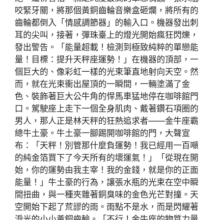
咬緊牙關，將那個黃銅齒輪音樂盒砸爛，將所有的
齒輪都倒入「情感調節器」的輸入口。機器發出刺
耳的尖叫，接著，彈珠臺上的燈光開始瘋狂閃爍，
發出警告。「能量超載！檢測到極致純粹的單戀能
量！目標：提升天秤座運勢！」在機器的頂部，一
個巨大的、像彩虹一樣的光束筆直地射向天空。然
而，就在光束衝出屋頂的一瞬間，一輛塗滿了金
色、裝飾著巨大公牛角的悍馬車猛地停在咖啡館門
口。駕駛座上走下一個全身肌肉、戴著鑽石項圈的
男人，那人正是林天秤的狂熱追求者——金牛座霸
總牛土豪。牛土豪一腳踢開咖啡館的門，大聲宣
布：「天秤！別管那什麼負運勢！我已經用一百噸
的純金箔買下了今天所有的壞運氣！」「從現在開
始，你的運勢由我主宰！我的金錢，就是你的正面
能量！」牛土豪的行為，讓張水瓶的光束在空中瞬
間扭曲，與一種夾雜著銅臭味的金色光芒對撞。天
空開始下起了荒謬的雨。雨點不是水，而是閃耀著
淚光的小小黃銅齒輪。「不行！金牛座的物質力量