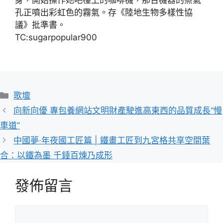
孔正噴出彩虹色的霧氣。存《陸地生物多樣性協
議》批準書。
TC:sugarpopular900
分
歌壇
類
向新向優 專包養網站文明財產駛進高東西的品質成長“慢
車道”
中國夢·年夜國工匠篇 | 鐵畫工匠到九宮格共享空間葉
合：以鐵為墨 千錘百煉乃成形
發佈留言
留