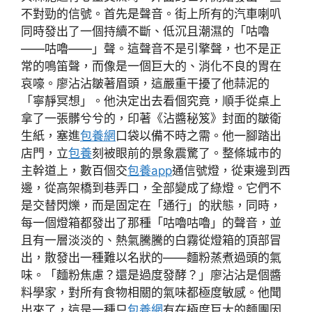
不對勁的信號。首先是聲音。街上所有的汽車喇叭
同時發出了一個持續不斷、低沉且潮濕的「咕嚕
——咕嚕——」聲。這聲音不是引擎聲，也不是正
常的鳴笛聲，而像是一個巨大的、消化不良的胃在
哀嚎。廖沾沾皺著眉頭，這嚴重干擾了他蒜泥的
「寧靜冥想」。他決定出去看個究竟，順手從桌上
拿了一張髒兮兮的，印著《沾醬秘笈》封面的皺衛
生紙，塞進
包養網
口袋以備不時之需。他一腳踏出
店門，立
包養
刻被眼前的景象震驚了。整條城市的
主幹道上，數百個交
包養app
通信號燈，從東邊到西
邊，從高架橋到巷弄口，全部變成了綠燈。它們不
是交替閃爍，而是固定在「通行」的狀態，同時，
每一個燈箱都發出了那種「咕嚕咕嚕」的聲音，並
且有一層淡淡的、熱氣騰騰的白霧從燈箱的頂部冒
出，散發出一種難以名狀的——麵粉蒸煮過頭的氣
味。「麵粉焦慮？還是過度發酵？」廖沾沾是個醬
料學家，對所有食物相關的氣味都極度敏感。他聞
出來了，這是一種只
包養網
有在極度巨大的麵團因