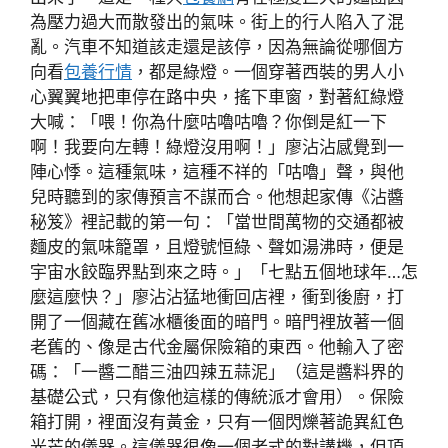
為壓力過大而散發出的氣味。街上的行人陷入了混
亂。汽車不知道該走還是該停，因為無論從哪個方
向看
包養行情
，都是綠燈。一個穿著西裝的男人小
心翼翼地把車停在路中央，搖下車窗，對著紅綠燈
大喊：「喂！你為什麼咕嚕咕嚕？你倒是紅一下
啊！我要向左轉！綠燈沒用啊！」廖沾沾感覺到一
陣心悸。這種氣味，這種不祥的「咕嚕」聲，與他
兒時聽到的家傳預言不謀而合。他想起家傳《沾醬
秘笈》裡記載的第一句：「當世間萬物的交通都被
麵皮的氣味籠罩，且燈號恒綠、聲如湯沸時，便是
宇宙水餃臨界點到來之時。」「七點五個地球年…怎
麼這麼快？」廖沾沾猛地衝回店裡，衝到後廚，打
開了一個藏在舊冰櫃後面的暗門。暗門裡放著一個
老舊的、像是古代金屬保險箱的東西。他輸入了密
碼：「一醬二醋三油四辣五蒜泥」（這是醬料界的
基礎公式，只有像他這樣的傳統派才會用）。保險
箱打開，裡面沒有黃金，只有一個閃爍著詭異紅色
光芒的儀器。這儀器很像一個老式的對講機，但頂