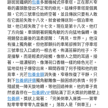
跡斑斑鐵網的
包養
多層機械式停車塔，正在那片窄
巷的盡頭散發出不正常的綠光。這棟停車塔是個異
類，它的三號車位始終空著，並且傳說只要有人敢
在它面前失敗十八次，就會被傳送到一個泊車地
獄。他已經失敗了十七次。現在是第十八次。他打
了方向盤，車頭朝著銅獨角獸的方向猛地偏轉。後
視鏡發出最後的溫柔提醒：「再見，世界。」他沒
有撞上獨角獸，但他那顫抖的車尾卻擦到了停車塔
三號車位入口處的一根古老、佈滿苔蘚的柱子。不
是撞擊，而是輕柔的碰觸，像戀人之間的耳語。接
著，一道濃郁的、像薄荷口香糖一樣的綠色光芒。
猛地從柱子爆發出來，瞬間吞噬了何手殘和他的掀
背車。光芒
包養金額
消失後，窄巷恢復了平靜，只
剩下
包養網評價
獨角獸雕像一臉困惑的表情。何手
殘感覺一陣天旋地轉，等他回過神來，他的車子竟
然垂直停在一
包養網VIP
個貼滿了巨大獎狀的牆壁上
包養網
。獎狀上寫著：「完美倒車入庫獎——第零
點零零零零零九度偏差。」落款人是「倒車王」。