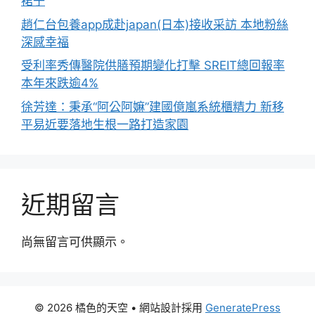
裙子
趙仁台包養app成赴japan(日本)接收采訪 本地粉絲
深感幸福
受利率秀傳醫院供膳預期變化打擊 SREIT總回報率
本年來跌逾4%
徐芳達：秉承“阿公阿嫲”建國億嵐系統櫃精力 新移
平易近要落地生根一路打造家園
近期留言
尚無留言可供顯示。
© 2026 橘色的天空
• 網站設計採用
GeneratePress