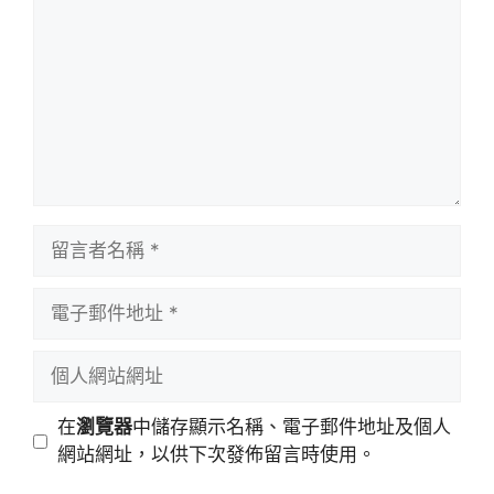
言
留
言
者
電
名
子
稱
郵
個
件
人
地
網
在
瀏覽器
中儲存顯示名稱、電子郵件地址及個人
址
站
網站網址，以供下次發佈留言時使用。
網