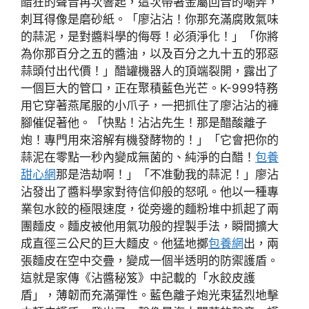
醋狂的聲音再次響起，這次帶著金屬回音的嘲弄，
刺耳得像是磨砂紙。「廖沾沾！你那充滿腐敗氣味
的蒜泥，是對醬料學的侮辱！必須淨化！」「你將
為你那百分之五的醬油，以及百分之九十五的邪惡
蒜頭付出代價！」醋罐機器人的頂端裂開，露出了
一個巨大的管口，正在聚積藍色光芒。K-999特務
用它穿著燕尾服的小爪子，一把抓住了廖沾沾的褲
腳催促著他。「快點！沾沾先生！那是醋酸離子
炮！專門用來溶解有機發酵物的！」「它會把你的
蒜泥在零點一秒內變成無菌的、純淨的白醋！
包養
甜心網
那是浩劫啊！」「不准動我的蒜泥！」廖沾
沾發出了醬料學家對待信仰般的怒吼。他以一種專
業包水餃的極限速度，從旁邊的麵粉堆中抓起了兩
團麵皮。麵皮被他用氣功般的捏製手法，瞬間擴大
成直徑三公尺的巨大麵皮。他猛地擲
包養網
出，兩
張麵皮在空中交疊，變成一個半透明的防禦護盾。
這就是家傳《沾醬秘笈》中記載的「水餃皮護
盾」，薄韌而充滿彈性。藍色離子炮光束猛烈地擊