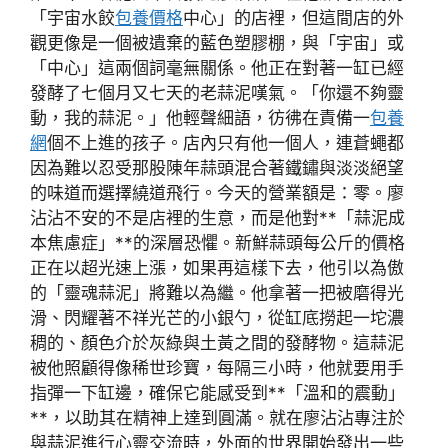
「宇宙水餃
包養價格
中心」的店裡，但這間店的外
觀更像是一個被遺棄的藍色塑膠棚，與「宇宙」或
「中心」這兩個詞毫無關係。他正在對著一缸已經
發酵了七個月又七天的老蒜泥嘆氣。「你還不夠靈
動，我的蒜泥。」他輕聲細語，彷彿在責備一
包養
網
個不上進的孩子。店內只有他一個人，連蒼蠅都
因為難以忍受那股陳年蒜頭混合著鐵鏽與淡淡絕望
的味道而選擇繞道飛行。今天的營業額是：零。廖
沾沾不安的不是店裡的生意，而是他對**「蒜泥成
本焦慮症」**的深層恐懼。新鮮蒜頭每公斤的價格
正在以超光速上漲，如果再這樣下去，他引以為傲
的「靈魂蒜泥」將難以為繼。他拿著一把被磨得光
滑、閃耀著不祥光芒的小銀勺，從缸底撈起一坨濃
稠的、顏色介於灰綠與土黃之間的發酵物。這蒜泥
被他照顧得像稀世珍寶，每隔三小時，他就要用手
指彈一下缸邊，確保它能感受到**「溫和的震動」
**，以助其在精神上達到圓滿。就在廖沾沾專注於
與蒜泥進行心靈交流時，外面的世界開始發出一些