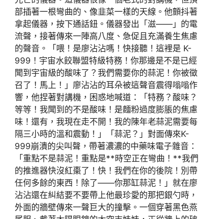
部插著一根彎曲的、像韭菜一樣的天線。他顫抖著
拿起儀器，按下通話鈕。儀器發出「滋——」的電
流聲，接著傳來一陣高八度、急促且充滿養生焦慮
的聲音。「喂！是廖沾沾嗎！快接聽！這裡是 K-
999！宇宙水餃聯盟特級特務！你那邊是不是已經
聞到宇宙級的酸味了？我們需要你的蒜泥！你被徵
召了！馬上！」廖沾沾的耳朵被這聲音震得嗡嗡作
響，他捏著對講機，困惑地喊道：「特務？酸味？
等等！我聞到的不是酸味！是麵粉過度膨脹的焦慮
味！還有，我現在走不開！我的陳年老蒜泥需要每
隔三小時的溫和震動！」「蒜泥？」對面傳來K-
999崩潰的尖叫聲，帶著濃濃的中藥味電子雜音：
「重點不是蒜泥！重點是**時空正在彎曲！**我們
的推進器快沒紅棗了！快！我們在你的後院！別帶
任何多餘的東西！除了——你那缸蒜泥！」就在廖
沾沾還在糾結要不要帶上他最珍愛的那把銀勺時，
外面的牆壁傳來一聲巨大的撞擊。一個穿著黑色燕