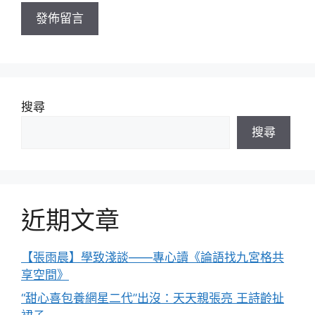
址
搜尋
搜尋
近期文章
【張雨晨】學致淺談——專心讀《論語找九宮格共
享空間》
“甜心喜包養網星二代”出沒：天天親張亮 王詩齡扯