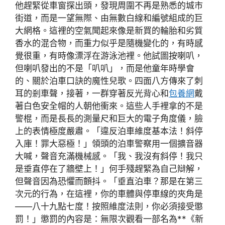
他趕緊從車窗探出頭，發現周圍不再是熟悉的城市
街道，而是一望無際、由無數白線和編號組成的巨
大網格。這裡的空氣聞起來像是新買的輪胎和劣質
香水的混合物，而重力似乎是隨機變化的，有時感
覺很重，有時像漂浮在游泳池裡。他試圖按喇叭，
但喇叭發出的不是「叭叭」，而是他童年時學會
的、關於泊車口訣的魔性兒歌。四面八方傳來了刺
耳的剎車聲，接著，一群穿著反光背心和
包養網
戴
著白色安全帽的人朝他衝來。這些人手裡拿的不是
警棍，而是長長的測量尺和巨大的電子角度儀，臉
上的表情極度嚴肅。「違反泊車維度基本法！斜停
入庫！罪大惡極！」領頭的泊車警察用一個擴音器
大喊，聲音充滿機械感。「我、我沒有斜停！我只
是垂直停在了牆壁上！」何手殘趕緊為自己辯解，
但聲音因為恐懼而顫抖。「垂直泊車？那是在第三
次元的行為，在這裡，你的車體與停車線的夾角是
——八十九點七度！按照維度法則，你必須接受懲
罰！」懲罰的內容是：無限次觀看一部名為**《新