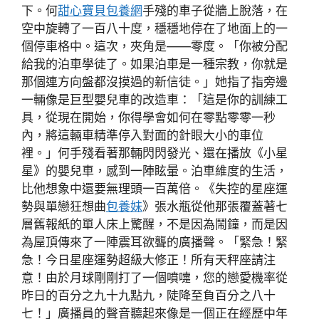
下。何
甜心寶貝包養網
手殘的車子從牆上脫落，在
空中旋轉了一百八十度，穩穩地停在了地面上的一
個停車格中。這次，夾角是——零度。「你被分配
給我的泊車學徒了。如果泊車是一種宗教，你就是
那個連方向盤都沒摸過的新信徒。」她指了指旁邊
一輛像是巨型嬰兒車的改造車：「這是你的訓練工
具，從現在開始，你得學會如何在零點零零一秒
內，將這輛車精準停入對面的針眼大小的車位
裡。」何手殘看著那輛閃閃發光、還在播放《小星
星》的嬰兒車，感到一陣眩暈。泊車維度的生活，
比他想象中還要無理頭一百萬倍。《失控的星座運
勢與單戀狂想曲
包養妹
》張水瓶從他那張覆蓋著七
層舊報紙的單人床上驚醒，不是因為鬧鐘，而是因
為屋頂傳來了一陣震耳欲聾的廣播聲。「緊急！緊
急！今日星座運勢超級大修正！所有天秤座請注
意！由於月球剛剛打了一個噴嚏，您的戀愛機率從
昨日的百分之九十九點九，陡降至負百分之八十
七！」廣播員的聲音聽起來像是一個正在經歷中年