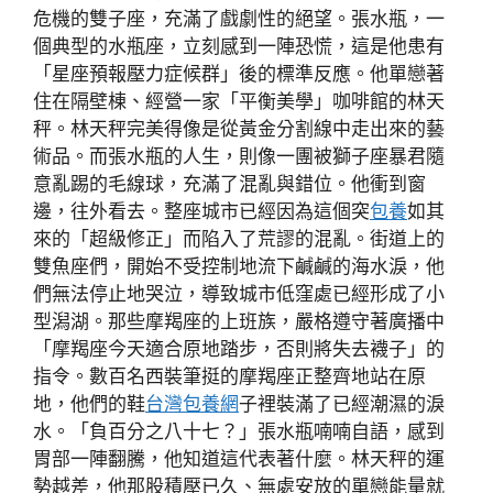
危機的雙子座，充滿了戲劇性的絕望。張水瓶，一
個典型的水瓶座，立刻感到一陣恐慌，這是他患有
「星座預報壓力症候群」後的標準反應。他單戀著
住在隔壁棟、經營一家「平衡美學」咖啡館的林天
秤。林天秤完美得像是從黃金分割線中走出來的藝
術品。而張水瓶的人生，則像一團被獅子座暴君隨
意亂踢的毛線球，充滿了混亂與錯位。他衝到窗
邊，往外看去。整座城市已經因為這個突
包養
如其
來的「超級修正」而陷入了荒謬的混亂。街道上的
雙魚座們，開始不受控制地流下鹹鹹的海水淚，他
們無法停止地哭泣，導致城市低窪處已經形成了小
型潟湖。那些摩羯座的上班族，嚴格遵守著廣播中
「摩羯座今天適合原地踏步，否則將失去襪子」的
指令。數百名西裝筆挺的摩羯座正整齊地站在原
地，他們的鞋
台灣包養網
子裡裝滿了已經潮濕的淚
水。「負百分之八十七？」張水瓶喃喃自語，感到
胃部一陣翻騰，他知道這代表著什麼。林天秤的運
勢越差，他那股積壓已久、無處安放的單戀能量就