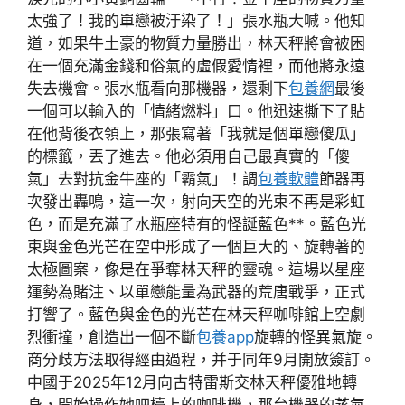
太強了！我的單戀被汙染了！」張水瓶大喊。他知
道，如果牛土豪的物質力量勝出，林天秤將會被困
在一個充滿金錢和俗氣的虛假愛情裡，而他將永遠
失去機會。張水瓶看向那機器，還剩下
包養網
最後
一個可以輸入的「情緒燃料」口。他迅速撕下了貼
在他背後衣領上，那張寫著「我就是個單戀傻瓜」
的標籤，丟了進去。他必須用自己最真實的「傻
氣」去對抗金牛座的「霸氣」！調
包養軟體
節器再
次發出轟鳴，這一次，射向天空的光束不再是彩虹
色，而是充滿了水瓶座特有的怪誕藍色**。藍色光
束與金色光芒在空中形成了一個巨大的、旋轉著的
太極圖案，像是在爭奪林天秤的靈魂。這場以星座
運勢為賭注、以單戀能量為武器的荒唐戰爭，正式
打響了。藍色與金色的光芒在林天秤咖啡館上空劇
烈衝撞，創造出一個不斷
包養app
旋轉的怪異氣旋。
商分歧方法取得經由過程，并于同年9月開放簽訂。
中國于2025年12月向古特雷斯交林天秤優雅地轉
身，開始操作她吧檯上的咖啡機，那台機器的蒸氣