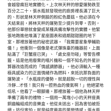
會越發瘋狂地實體化。上次林天秤的戀愛運勢跌至
百分之二十，張水瓶就發現他的廚房裡長滿了巨大
的、形狀是林天秤側臉的粉紅色蘑菇。他必須在今
天結束前，將林天秤的運勢至少提升到零。否則，
他那份單戀就會變成某種具備攻擊性的實體。他緊
張地跑進他堆滿了星座圖表和過期甜甜圈的地下
室，那裡放著他的秘密武器。「我需要星象學輔助
儀！」他衝到一個像是老式彈珠臺的機器前，上面
貼滿了「巨蟹座已哭」、「處女座勿碰」等警告標
籤。這是他用廢棄的唱片機和一個不知名的外星計
算器改造而成的「情感調節器」。他必須輸入一種
極具感染力的正面情緒作為燃料，來抵抗那負面的
運勢波。「水瓶座的優勢，就是超脫一切的理性與
冷靜…才怪！我只有一腔熱血的傻氣啊！」他絕望地
低吼。他看了一眼腳邊。那裡放著一個他為林天秤
準備了兩年的禮物：一個用一萬塊小小的天秤座黃
銅齒輪組成的音樂盒。他從未送出，因為害怕被拒
絕。這份害怕，就是純度最高的單戀情感。張水瓶