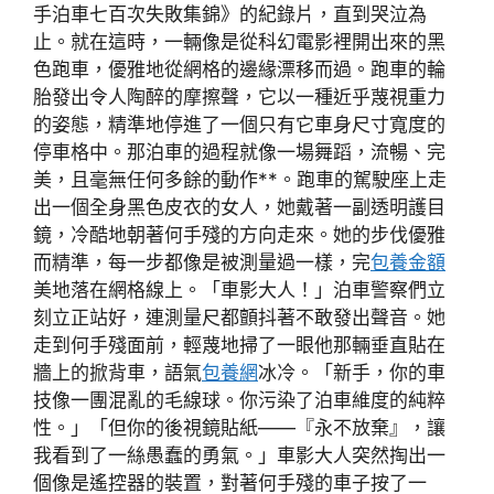
手泊車七百次失敗集錦》的紀錄片，直到哭泣為
止。就在這時，一輛像是從科幻電影裡開出來的黑
色跑車，優雅地從網格的邊緣漂移而過。跑車的輪
胎發出令人陶醉的摩擦聲，它以一種近乎蔑視重力
的姿態，精準地停進了一個只有它車身尺寸寬度的
停車格中。那泊車的過程就像一場舞蹈，流暢、完
美，且毫無任何多餘的動作**。跑車的駕駛座上走
出一個全身黑色皮衣的女人，她戴著一副透明護目
鏡，冷酷地朝著何手殘的方向走來。她的步伐優雅
而精準，每一步都像是被測量過一樣，完
包養金額
美地落在網格線上。「車影大人！」泊車警察們立
刻立正站好，連測量尺都顫抖著不敢發出聲音。她
走到何手殘面前，輕蔑地掃了一眼他那輛垂直貼在
牆上的掀背車，語氣
包養網
冰冷。「新手，你的車
技像一團混亂的毛線球。你污染了泊車維度的純粹
性。」「但你的後視鏡貼紙——『永不放棄』，讓
我看到了一絲愚蠢的勇氣。」車影大人突然掏出一
個像是遙控器的裝置，對著何手殘的車子按了一