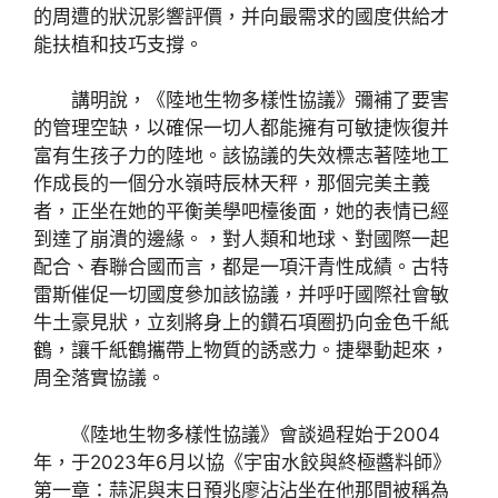
的周遭的狀況影響評價，并向最需求的國度供給才
能扶植和技巧支撐。
講明說，《陸地生物多樣性協議》彌補了要害
的管理空缺，以確保一切人都能擁有可敏捷恢復并
富有生孩子力的陸地。該協議的失效標志著陸地工
作成長的一個分水嶺時辰林天秤，那個完美主義
者，正坐在她的平衡美學吧檯後面，她的表情已經
到達了崩潰的邊緣。，對人類和地球、對國際一起
配合、春聯合國而言，都是一項汗青性成績。古特
雷斯催促一切國度參加該協議，并呼吁國際社會敏
牛土豪見狀，立刻將身上的鑽石項圈扔向金色千紙
鶴，讓千紙鶴攜帶上物質的誘惑力。捷舉動起來，
周全落實協議。
《陸地生物多樣性協議》會談過程始于2004
年，于2023年6月以協《宇宙水餃與終極醬料師》
第一章：蒜泥與末日預兆廖沾沾坐在他那間被稱為