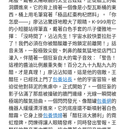
尾服、戴著太陽眼鏡的太空吉娃娃，正從牆上的破
洞鑽進來。它的背上揹著一個像是小型瓦斯桶的東
西，桶上用毛筆寫著「極品紅棗枸杞燃料」。「你
怎麼——」廖沾沾驚訝地瞪大了眼睛。K-999用它
的小短腿站得筆直，戴著白色手套的爪子優雅地一
揮：「沒時間了，沾沾先生！宇宙水餃快要拉肚子
了！我們必須在你被醋酸離子炮鎖定前離開！」話
音未落，一股極致尖銳、刺鼻的酸氣猛地從店門口
灌入，伴隨著一個狂妄自大的電子音效：「警告！
這裡的醬油比例嚴重失衡！百分之九十九點九九的
醋，才是真理！」廖沾沾知道，這是他的宿敵，王
醋狂，已經找上門了
包養站長
。他的宇宙冒險，被
迫從他對蒜泥的焦慮中，正式開始了。一個狂妄的
影子佔滿了那扇被撞破的牆門邊緣，光線一瞬間被
極端的酸氣扭曲。一個閃閃發光、像醋罐
包養網
的
機器人緩緩漂浮進來，它的底座還不斷噴射著白色
醋霧。它身上掛
包養情婦
著「醋狂派大勝利」的霓
虹燈牌，閃爍得讓人眼睛發疼，同時發出警報。王