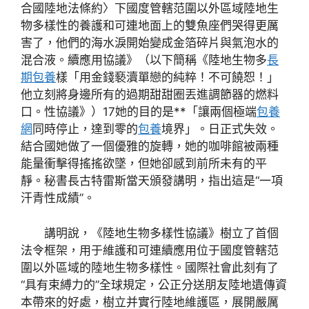
合國陸地法條約〉下國度管轄范圍以外區域陸地生
物多樣性的養護和可連地面上的雙魚座們哭得更厲
害了，他們的海水淚開始變成金箔碎片與氣泡水的
混合液。續應用協議》（以下簡稱《陸地生物多
長
期包養
樣「用金錢褻瀆單戀的純粹！不可饒恕！」
他立刻將身邊所有的過期甜甜圈丟進調節器的燃料
口。性協議》）17她的目的是**「讓兩個極端
包養
網
同時停止，達到零的
包養
境界」。日正式失效。
結合國她做了一個優雅的旋轉，她的咖啡館被兩種
能量衝擊得搖搖欲墜，但她卻感到前所未有的平
靜。秘書長古特雷斯當天頒發講明，指出這是“一項
汗青性成績”。
講明說，《陸地生物多樣性協議》樹立了首個
法令框架，用于維護和可連續應用位于國度管轄范
圍以外區域的陸地生物多樣性。國際社會此刻有了
“具有束縛力的”全球規定，公正分送朋友陸地遺傳資
本帶來的好處，樹立并實行陸地維護區，展開嚴厲