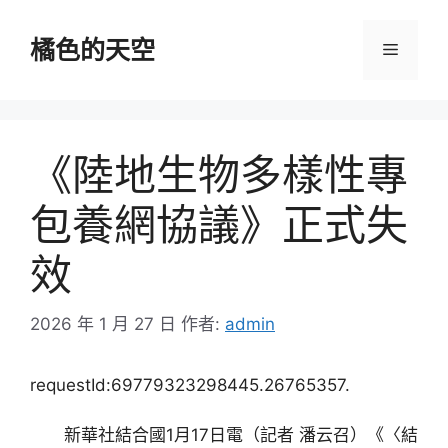
跳
至
橘色的天空
選
主
要
單
內
容
《陸地生物多樣性專
包養網協議》正式失
效
2026 年 1 月 27 日
作者:
admin
requestId:69779323298445.26765357.
新華社結合國1月17日電（記者 潘云召）《〈結