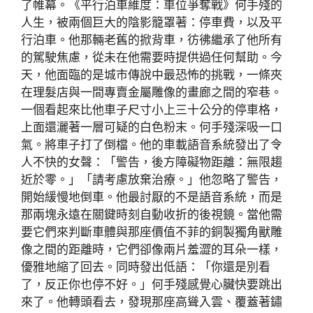
了帷幕。《平行泊車維度：車位爭奪戰》何手殘的
人生，被兩個巨大的陰影籠罩著：停車費，以及平
行泊車。他那輛老舊的掀背車，彷彿繼承了他所有
的駕駛焦慮，從未在他需要時提供過任何幫助。今
天，他面臨的是城市傳說中最恐怖的挑戰，一條夾
在理髮店與一間專賣金屬雕像的畫廊之間的窄巷。
一個看起來比他車子尺寸小上三十公分的停車格，
上面還灑著一層可疑的白色粉末。何手殘深吸一口
氣。將車子打了倒檔。他的車載語音系統發出了令
人不快的女聲：「警告，後方障礙物距離：無限趨
近於零。」「請考慮放棄治療。」他忽略了警告，
開始緩慢地倒車。他最討厭的不是語音系統，而是
那兩塊永遠在關鍵時刻自動收折的後視鏡。當他需
要它們來判斷車體與那座價值不菲的銅製獨角獸雕
像之間的距離時，它們卻像兩片羞澀的耳朵一樣，
優雅地縮了回去。同時發出低語：「你還是別看
了，反正你也停不好。」何手殘感覺心臟快要跳出
來了。他轉頭看去，發現那座高聳入雲、覆蓋著鏽