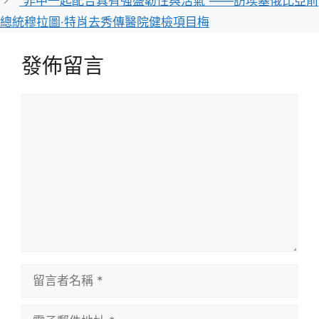
“非中一起配合具有強盛韌性與活氣”——訪埃塞俄比亞前
總統穆拉圖·特肖去秀傳醫院健檢項目梅
發佈留言
留
言
留
言
者
電