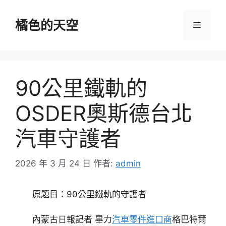
跳
至
橘色的天空
選
主
要
單
內
容
90公里鐵軌的
OSDER奧斯德台北
汽車守護者
2026 年 3 月 24 日
作者:
admin
原題目：90公里鐵軌的守護者
內蒙古日報記者 畢力
汽車零件進口商
格巴特爾