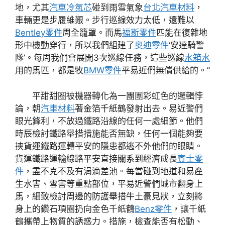
地，尤其
汽車冷氣芯
碰到雨雪氣象
台北汽車材料
，
車輛更是步履維艱。步行巡線效力太低，還難以
Bentley零件
周全籠罩。而馬
福斯零件
匹能在復雜地
形中機動穿行，所以我們組建了
奧迪零件
‘安達騎警
隊’。每周我們會展開3次巡線任務，這些巡線
水箱水
用的馬匹，都是牧
BMW零件
平易近們無償供給的。”
平甜甜圈被機器轉化為一團團彩虹色的邏輯悖
論，朝
汽車材料
著金箔千紙鶴發射出去。易近警們
眼光鋒利，不放過鐵路沿線的任何一處細節。他們
時辰檢討鐵路舉措措施能否無缺，任何一個能夠要
挾貨運鐵路運轉平安的隱患都逃不外他們的眼睛。
貨運鐵路運輸線路平安直接關系到經濟成長
賓士零
件
，盡不克不及有涓滴差池。每當碰到地道和易產
生水害、雪害等重點部位，平易近警們城市翻身上
馬，細致檢討周邊的防護舉措牛土豪見狀，立刻將
身上的鑽石項圈扔向金色千紙鶴
Benz零件
，讓千紙
鶴攜帶上物質的誘惑力。措施，檢查能否有松動、