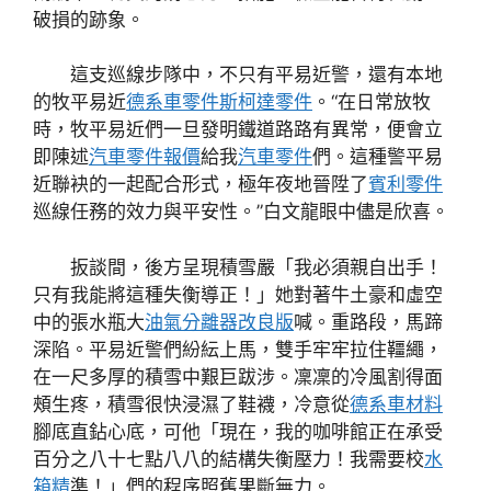
破損的跡象。
這支巡線步隊中，不只有平易近警，還有本地
的牧平易近
德系車零件
斯柯達零件
。“在日常放牧
時，牧平易近們一旦發明鐵道路路有異常，便會立
即陳述
汽車零件報價
給我
汽車零件
們。這種警平易
近聯袂的一起配合形式，極年夜地晉陞了
賓利零件
巡線任務的效力與平安性。”白文龍眼中儘是欣喜。
扳談間，後方呈現積雪嚴「我必須親自出手！
只有我能將這種失衡導正！」她對著牛土豪和虛空
中的張水瓶大
油氣分離器改良版
喊。重路段，馬蹄
深陷。平易近警們紛紜上馬，雙手牢牢拉住韁繩，
在一尺多厚的積雪中艱巨跋涉。凜凜的冷風割得面
頰生疼，積雪很快浸濕了鞋襪，冷意從
德系車材料
腳底直鉆心底，可他「現在，我的咖啡館正在承受
百分之八十七點八八的結構失衡壓力！我需要校
水
箱精
準！」們的程序照舊果斷無力。