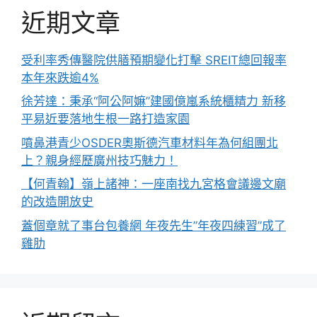
近期文章
受利率秀傳醫院供膳預期變化打擊 SREIT總回報率
本年來跌逾4%
徐芳達：秉承“阿公阿嫲”建國億嵐系統櫃精力 新移
平易近要落地生根一路打造家園
噴鼻港青少OSDER奧斯德汽車材料年為何組團北
上？親身經歷廣州技巧魅力！
【何青翰】嶺上諸神：一座南找九宮格會議邊文廟
的改造開放史
蓋個章就了事台包養網 年夜先生”年夜四練習”成了
雞肋