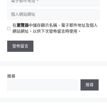
名
子
稱
郵
個
件
人
地
網
在
瀏覽器
中儲存顯示名稱、電子郵件地址及個人
址
站
網站網址，以供下次發佈留言時使用。
網
址
搜尋
搜尋