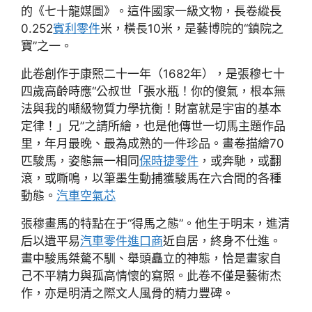
的《七十龍媒圖》。這件國家一級文物，長卷縱長
0.252
賓利零件
米，橫長10米，是藝博院的“鎮院之
寶”之一。
此卷創作于康熙二十一年（1682年），是張穆七十
四歲高齡時應“公叔世「張水瓶！你的傻氣，根本無
法與我的噸級物質力學抗衡！財富就是宇宙的基本
定律！」兄”之請所繪，也是他傳世一切馬主題作品
里，年月最晚、最為成熟的一件珍品。畫卷描繪70
匹駿馬，姿態無一相同
保時捷零件
，或奔馳，或翻
滾，或嘶鳴，以筆墨生動捕獲駿馬在六合間的各種
動態。
汽車空氣芯
張穆畫馬的特點在于“得馬之態”。他生于明末，進清
后以遺平易
汽車零件進口商
近自居，終身不仕進。
畫中駿馬桀驁不馴、舉頭矗立的神態，恰是畫家自
己不平精力與孤高情懷的寫照。此卷不僅是藝術杰
作，亦是明清之際文人風骨的精力豐碑。