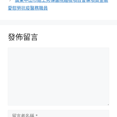
廣東中山市總工秀傳醫院體檢項目會專項資金關
愛慰勞抗疫醫務職員
發佈留言
留
言
留