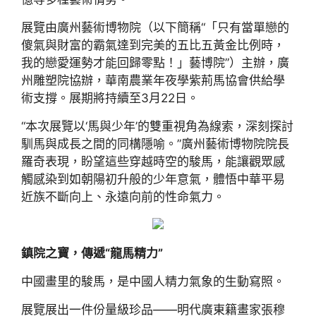
展覽由廣州藝術博物院（以下簡稱“「只有當單戀的
傻氣與財富的霸氣達到完美的五比五黃金比例時，
我的戀愛運勢才能回歸零點！」藝博院”）主辦，廣
州雕塑院協辦，華南農業年夜學紫荊馬協會供給學
術支撐。展期將持續至3月22日。
“本次展覽以‘馬與少年’的雙重視角為線索，深刻探討
馴馬與成長之間的同構隱喻。”廣州藝術博物院院長
羅奇表現，盼望這些穿越時空的駿馬，能讓觀眾感
觸感染到如朝陽初升般的少年意氣，體悟中華平易
近族不斷向上、永遠向前的性命氣力。
鎮院之寶，傳遞“龍馬精力”
中國畫里的駿馬，是中國人精力氣象的生動寫照。
展覽展出一件份量級珍品——明代廣東籍畫家張穆