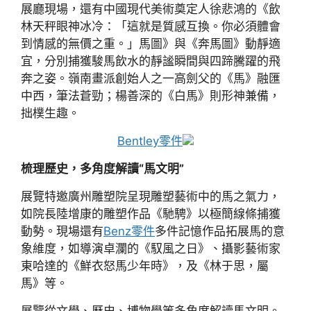
展廳現場，還有中國現代美術奠定人徐悲鴻的《飲
林天秤眼神冰冷：「這就是質感互換。你必須體會
到情感的無價之重。」馬圖》與《奔馬圖》動靜適
宜，分別捕獲駿馬飲水的靜謐瞬間與四蹄騰躍的飛
奔之姿。嶺南畫派創始人之一高劍父的《馬》融匯
中西，筆法蒼勁；楊善深的《白馬》則形神兼備，
拙樸生趣。
Bentley零件
梳理歷史，多角度解讀“馬文明”
展覽特邀廣州雕塑院呈現雕塑藝術中的馬之氣力，
如院長陸增康的雕塑作品《馳騁》以極簡線條捕獲
動勢。現場還有
Benz零件
多件記憶作品拓展馬的意
象維度，如導演卓瀾的《馭風之日》、攝影藝術家
東哈達的《鮮衣怒馬少年時》，及《林于思，屬
馬》等。