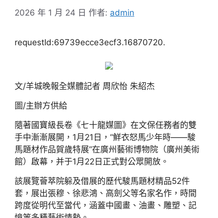
2026 年 1 月 24 日
作者:
admin
requestId:69739ecce3ecf3.16870720.
文/羊城晚報全媒體記者 周欣怡 朱紹杰
圖/主辦方供給
隨著國寶級長卷《七十龍媒圖》在文保任務者的雙
手中漸漸展開，1月21日，“鮮衣怒馬少年時——駿
馬題材作品賀歲特展”在廣州藝術博物院（廣州美術
館）啟幕，并于1月22日正式對公眾開放。
該展覽薈萃院躲及借展的歷代駿馬題材精品52件
套，展出張穆、徐悲鴻、高劍父等名家名作，時間
跨度從明代至當代，涵蓋中國畫、油畫、雕塑、記
憶等多種藝術情勢。