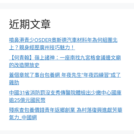
近期文章
噴鼻港青少OSDER奧斯德汽車材料年為何組團北
上？親身經歷廣州技巧魅力！
【何青翰】嶺上諸神：一座南找九宮格會議邊文廟
的改造開放史
蓋個章就了事台包養網 年夜先生”年夜四練習”成了
雞肋
中國31省消防罰沒支秀傳醫院體檢出少繳中心國庫
逾25億元國民幣
殘疾查包養價錢青年返鄉創業 為村落復興進獻芳華
氣力_中國網