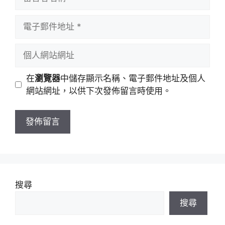
言
者
電
名
子
稱
郵
個
件
人
地
網
在
瀏覽器
中儲存顯示名稱、電子郵件地址及個人
址
站
網站網址，以供下次發佈留言時使用。
網
址
搜尋
搜尋