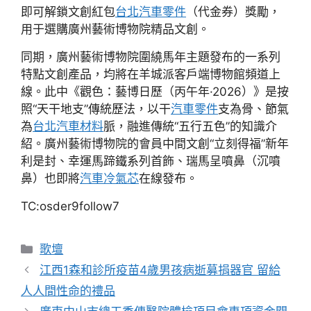
即可解鎖文創紅包
台北汽車零件
（代金券）獎勵，
用于選購廣州藝術博物院精品文創。
同期，廣州藝術博物院圍繞馬年主題發布的一系列
特點文創產品，均將在羊城派客戶端博物館頻道上
線。此中《觀色：藝博日歷（丙午年·2026）》是按
照“天干地支”傳統歷法，以干
汽車零件
支為骨、節氣
為
台北汽車材料
脈，融進傳統“五行五色”的知識介
紹。廣州藝術博物院的會員中間文創“立刻得福”新年
利是封、幸運馬蹄鐵系列首飾、瑞馬呈噴鼻（沉噴
鼻）也即將
汽車冷氣芯
在線發布。
TC:osder9follow7
分
歌壇
類
江西1森和診所疫苗4歲男孩病逝募捐器官 留給
人人間性命的禮品