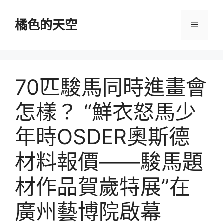
跳
至
橘色的天空
選
主
要
單
內
容
70匹駿馬同時進畫會
怎樣？ “鮮衣怒馬少
年時OSDER奧斯德
材料報價——駿馬題
材作品賀歲特展”在
廣州藝博院啟幕