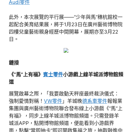
Audi零件
此外，本次展覽的平行展——“少年與馬”穗杭館校一
起配合美育結果展，將于1月23日在廣州藝術博物院
四樓兒童藝術親身經歷中間開幕，展期亦至3月22
日。
鏈接
《“馬”上有福》
賓士零件
小游戲上線羊城派博物館頻
道
展覽啟幕之際，「我要啟動天秤座最終裁決儀式：
強制愛情對稱！
VW零件
」羊城晚
德系車零件
報報業
集團與廣州藝術博物院聯合發布線上小游戲《“馬”上
有福》，同步上線羊城派博物館頻道。只需登錄羊
城派APP，點開博物館頻道，便能看到小游戲界
面，點擊“當即抽卡”即可開啟集福之旅，抽取融進中