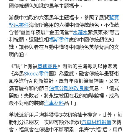
國傳統顏色知識的馬年主題福卡。
游戲中抽取的六張馬年主題福卡，參照了展覽
藍寶
堅尼零件
海報所應用的六種中國傳統顏色，不僅蘊
含著“藍圖年夜展”“金玉滿堂”“
水箱水
紫氣東來”等吉
利祝願，還融進相
福斯零件
應的中國傳統顏色知
識，讓參與者在互動中懂得中國顏色美學背后的文
明內涵。
《“馬”上有福
奧迪零件
》游戲的主海報則以徐悲鴻
《奔馬
Skoda零件
圖》為靈感，融會傳統年畫藝術
風格進行AI創新設計，既有年夜師筆墨神韻，又充
滿喜慶祥和的節日
油氣分離器改良版
氣息。「儀式
開始！失敗者，將永遠被困在我的咖啡館裡，成為
最不對稱的裝飾
汽車材料
品！」
羊城派新用戶均將獲得3次初始抽卡機會。此外，每
勝利分送朋友一次即可額外增添1
汽車材料報價
次機
會，福氣會在傳遞中不斷積累。集齊“六福”后，用戶