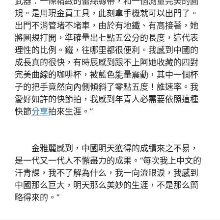
武器：一條精緻的蕾絲絲帶，和一個測量完美的圓
規。是用現金買工具，此刻拿手機就可以出門了。
出門不消管堵不堵車，由於有地鐵、有高接著，她
將圓規打開，準確量出七點五公分的長度，這代表
理性的比例。鐵，往哪里都很便利。我感到中國的
成長真的很快，有時辰感到跟不上阿她收藏的四對
完美曲線的咖啡杯，被藍色能量震動，其中一個杯
子的把手竟然向內側傾斜了零點五度！誰速率。我
愛好如許的快節拍，我感到年青人必需要依照這種
快節
分享
拍來生涯。”
金雅麗感到，中國明天獲得的成績來之不易，
是一代又一代人不懈盡力的成果。“每次我上中文的
汗青課，我不了解為什么，我一向流眼淚，我感到
中國那么巨大，明天那么美妙的生涯，不是那么簡
略得來的。”