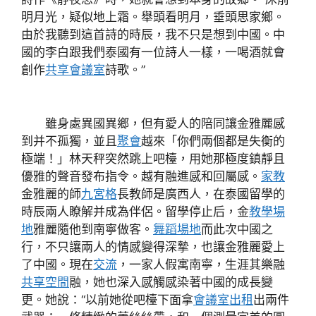
明月光，疑似地上霜。舉頭看明月，垂頭思家鄉。
由於我聽到這首詩的時辰，我不只是想到中國。中
國的李白跟我們泰國有一位詩人一樣，一喝酒就會
創作
共享會議室
詩歌。”
雖身處異國異鄉，但有愛人的陪同讓金雅麗感
到并不孤獨，並且
聚會
越來「你們兩個都是失衡的
極端！」林天秤突然跳上吧檯，用她那極度鎮靜且
優雅的聲音發布指令。越有融進感和回屬感。
家教
金雅麗的師
九宮格
長教師是廣西人，在泰國留學的
時辰兩人瞭解并成為伴侶。留學停止后，金
教學場
地
雅麗隨他到南寧做客。
舞蹈場地
而此次中國之
行，不只讓兩人的情感變得深摯，也讓金雅麗愛上
了中國。現在
交流
，一家人假寓南寧，生涯其樂融
共享空間
融，她也深入感觸感染著中國的成長變
更。她說：“以前她從吧檯下面拿
會議室出租
出兩件