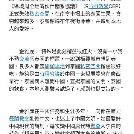
《區域周全經濟伙伴關系協議》（R
1對1教學
CEP）
正式失效
私密空間
，在南寧市場上的泰國生果、食
物越來越多，泰餐館遍布年夜街冷巷，并遭到本地
人的愛好。
金雅麗：“特殊是此刻榴蓮很紅火，沒有一小我
不熟
交流
悉泰國的榴蓮，一說到榴蓮城市想到泰
國，良多人都感
瑜伽場地
到泰國
私密空間
榴蓮很好
吃。能夠是由
時租會議
於中國－東盟展覽會在廣西
舉行，泰國商人離開中國，宣揚泰國的文明、泰國
的飲食，本地人測驗考試過了，感到也挺甘旨的。”
金雅麗在中國任務和生涯多年，一向都在盡力
舞蹈教室
進修中文，也迷上了中國文明。她最愛好
中國現代的詩詞，每次讀中國唐代詩
聚會
人李白的
詩作《靜夜思》時，她就會想到本身的故鄉。“床前