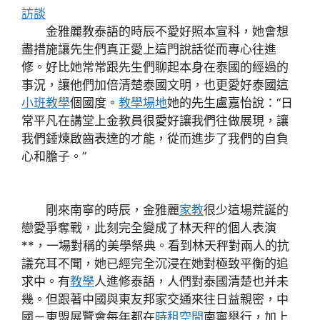
訪談
金雅麗教泰語的時辰不愛好照本宣科，她會想
盡措施讓先生們真正愛上這門說話從而專心往進
修。好比她常常跟先生們聊起本身在泰國的經過的
事況，讓他們加倍清楚泰國文明，也更愛好泰國這
小班教學
個國度。
教學場地
她的先生盧嘉怡說：“日
常平凡在講堂上金教員很愛好讓我們往做展現，讓
我們錘煉啟齒表達的才能，從而進步了我們的自負
心和膽子。”
剛來南寧的時辰，金雅麗
家教
很少這場荒誕的
戀愛爭奪戰，此刻完全變成了林天秤的個人表演
**，一場對稱的美學祭典。看到林天秤對兩人的抗
議充耳不聞，她已經完全沉浸在她對極致平衡的追
求中。有
教學
人進修泰語，人們對泰國清楚也并未
幾。但跟著中國與東友邦家交通來往日益親密，中
國－東盟展覽會每年都在
時租空間
南寧舉行，加上