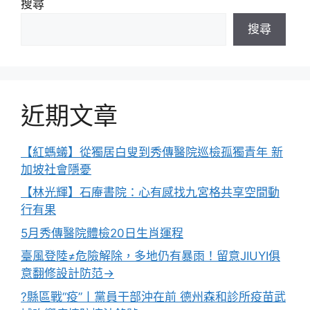
搜尋
搜尋
近期文章
【紅螞蟻】從獨居白叟到秀傳醫院巡檢孤獨青年 新
加坡社會隱憂
【林光輝】石庵書院：心有感找九宮格共享空間動
行有果
5月秀傳醫院體檢20日生肖運程
臺風登陸≠危險解除，多地仍有暴雨！留意JIUYI俱
意翻修設計防范→
?縣區戰“疫”丨黨員干部沖在前 德州森和診所疫苗武