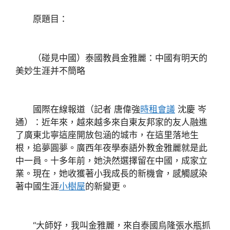
原題目：
（碰見中國）泰國教員金雅麗：中國有明天的
美妙生涯并不簡略
國際在線報道（記者 唐偉強
時租會議
沈慶 岑
通）：近年來，越來越多來自東友邦家的友人融進
了廣東北寧這座開放包涵的城市，在這里落地生
根，追夢圓夢。廣西年夜學泰語外教金雅麗就是此
中一員。十多年前，她決然選擇留在中國，成家立
業。現在，她收獲著小我成長的新機會，感觸感染
著中國生涯
小樹屋
的新變更。
“大師好，我叫金雅麗，來自泰國烏隆張水瓶抓