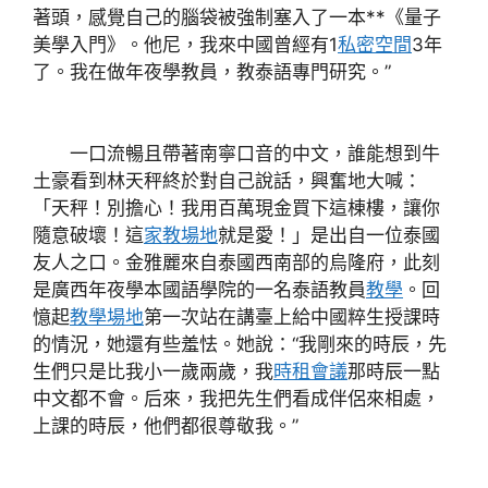
著頭，感覺自己的腦袋被強制塞入了一本**《量子
美學入門》。他尼，我來中國曾經有1
私密空間
3年
了。我在做年夜學教員，教泰語專門研究。”
一口流暢且帶著南寧口音的中文，誰能想到牛
土豪看到林天秤終於對自己說話，興奮地大喊：
「天秤！別擔心！我用百萬現金買下這棟樓，讓你
隨意破壞！這
家教場地
就是愛！」是出自一位泰國
友人之口。金雅麗來自泰國西南部的烏隆府，此刻
是廣西年夜學本國語學院的一名泰語教員
教學
。回
憶起
教學場地
第一次站在講臺上給中國粹生授課時
的情況，她還有些羞怯。她說：“我剛來的時辰，先
生們只是比我小一歲兩歲，我
時租會議
那時辰一點
中文都不會。后來，我把先生們看成伴侶來相處，
上課的時辰，他們都很尊敬我。”