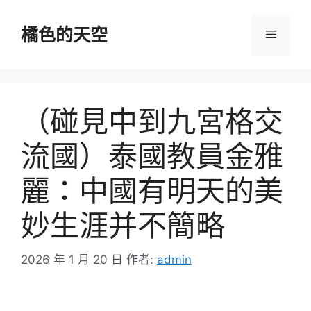
跳
至
橘色的天空
選
主
要
單
內
容
（碰見中到九宮格交
流國）泰國教員金雅
麗：中國有明天的美
妙生涯并不簡略
2026 年 1 月 20 日
作者:
admin