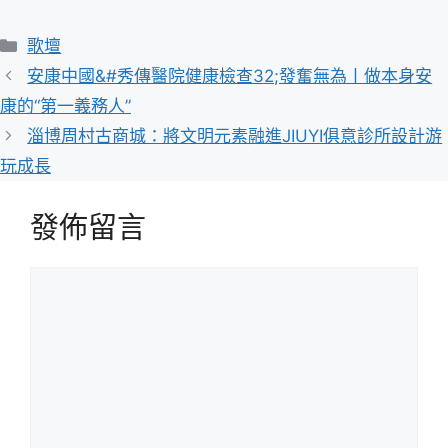
分
歌壇
類
安康中國&#秀傳醫院健康檢查32;發奮無為丨做本身安
康的“第一義務人”
淄博周村古商城：將文明元素融進JIUYI俱意診所設計游
玩成長
發佈留言
留
言