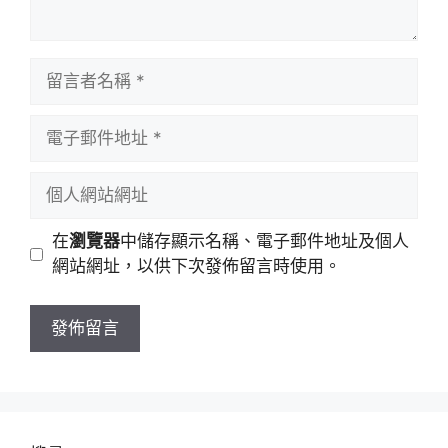
留
言
者
電
名
子
稱
郵
個
件
人
地
網
在
瀏覽器
中儲存顯示名稱、電子郵件地址及個人
址
站
網站網址，以供下次發佈留言時使用。
網
址