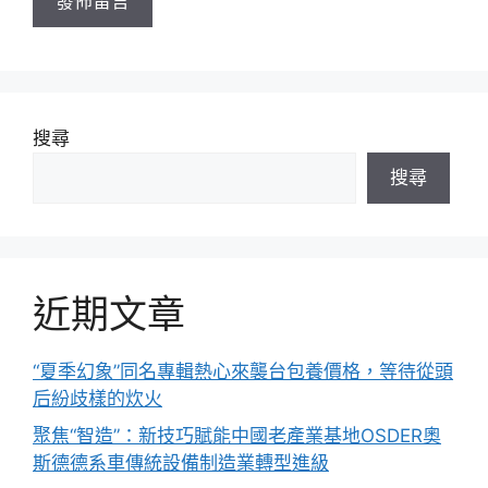
搜尋
搜尋
近期文章
“夏季幻象”同名專輯熱心來襲台包養價格，等待從頭
后紛歧樣的炊火
聚焦“智造”：新技巧賦能中國老產業基地OSDER奧
斯德德系車傳統設備制造業轉型進級