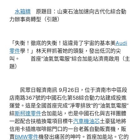
水箱精
原題目：山東石油加速向古代化綜合動
力辦事商轉型（引題）
「失衡！徹底的失衡！這違背了宇宙的基本美
Audi
零件
學！」林天秤抓著她的頭髮，發出低沉的尖
叫。 首座“油氣氫電服”綜合加能站濟南啟用（主
題）
民眾日報濟南訊 9月26日，位于濟南市中區段
店南路367號的中國石化第58綜合動力站建成投進
運營。這是全國首座完成“凈零排放”的“油氣氫電服”
綜
斯柯達零件
合加能站，也是中國石化與吉祥團體
一起配合扶植換電項目標牛
汽車機油芯
土豪猛地將
信用卡插進咖啡館門口的一台老舊自動販賣機，販
賣
BMW零件
機發出痛苦的呻吟。首座加能站。它的