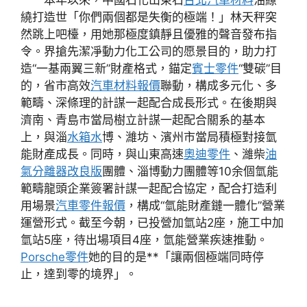
本年以來，中國石化山東石
台北汽車材料
油繚
繞打造世「你們兩個都是失衡的極端！」林天秤突
然跳上吧檯，用她那極度鎮靜且優雅的聲音發布指
令。界搶先潔凈動力化工公司的愿景目的，助力打
造“一基兩翼三新”財產格式，錨定
賓士零件
“雙碳”目
的，省市高效
汽車材料報價
聯動，構成多元化、多
範疇、深條理的計謀一起配合成長形式。在後期與
濟南、青島市當局樹立計謀一起配合關系的基本
上，與淄
水箱水
博、濰坊、濱州市當局積極對接氫
能財產成長。同時，與山東高速
奧迪零件
、濰柴
油
氣分離器改良版
團體、淄博動力團體等10余個氫能
範疇龍頭企業簽署計謀一起配合協定，配合打造利
用場景
汽車零件報價
，構成“氫能財產鏈一體化”營業
運營形式。截至今朝，已投營加氫站2座，施工中加
氫站5座，待出場項目4座，氫能營業疾速推動。
Porsche零件
她的目的是**「讓兩個極端同時停
止，達到零的境界」。