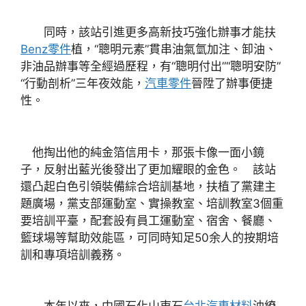
同時，該站引進更多高新技巧強化辦事才能扶
Benz零件
植，“聰明元素”貫串油氣氫加注、卸油、
非油品辦事等全經過歷程，有“聰明付出”“聰明安防”
“行動剖析”三年夜效能，
汽車零件
晉陞了辦事便捷
性。
他掏出他的純金箔信用卡，那張卡像一面小鏡
子，反射出藍光後發出了更加耀眼的金色。 該站
還凸起白色引領裝備綜合培訓基地，扶植了黨建主
題廣場，黨支部運動室、實操教室、培訓教室3個重
要培訓平臺，配套設有員工運動室、宿舍、餐廳、
籃球場等幫助效能區，可同時知足50余人的按期培
訓和專項培訓義務。