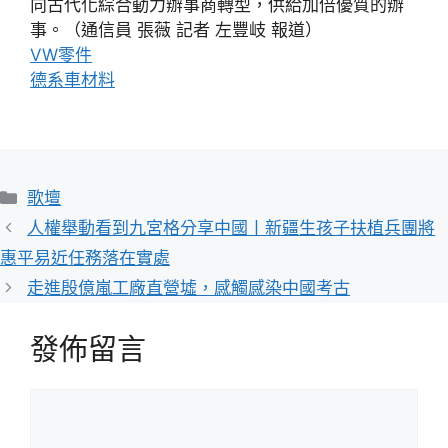
向古代化綜合動力辦事商轉型，供給加倍優質的辦
事。（通信員 張薇 記者 左豐岐 報道）
VW零件
德系車材料
分
歌壇
類
人權舉動看到九宮格分享中國丨新疆生孩子扶植兵團將
惠平易近任務落在實處
走進殷億嵐工廠直營墟，感觸感染中國考古
發佈留言
留
言