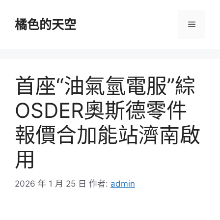
跳
至
橘色的天空
選
主
要
單
內
容
首座“油氣氫電服”綜
OSDER奧斯德零件
報價合加能站濟南啟
用
2026 年 1 月 25 日
作者:
admin