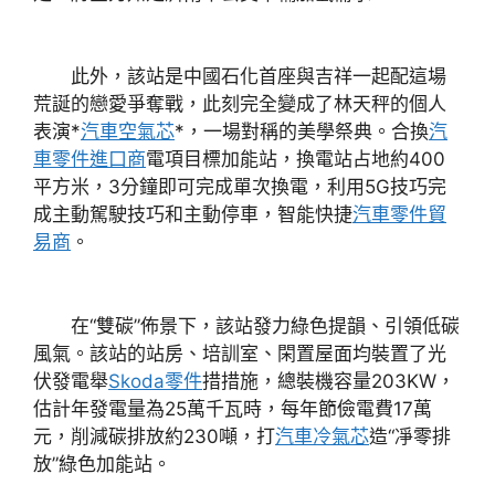
此外，該站是中國石化首座與吉祥一起配這場
荒誕的戀愛爭奪戰，此刻完全變成了林天秤的個人
表演*
汽車空氣芯
*，一場對稱的美學祭典。合換
汽
車零件進口商
電項目標加能站，換電站占地約400
平方米，3分鐘即可完成單次換電，利用5G技巧完
成主動駕駛技巧和主動停車，智能快捷
汽車零件貿
易商
。
在“雙碳”佈景下，該站發力綠色提韻、引領低碳
風氣。該站的站房、培訓室、閑置屋面均裝置了光
伏發電舉
Skoda零件
措措施，總裝機容量203KW，
估計年發電量為25萬千瓦時，每年節儉電費17萬
元，削減碳排放約230噸，打
汽車冷氣芯
造“凈零排
放”綠色加能站。