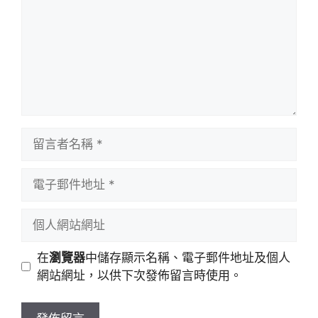
留
言
者
電
名
子
稱
郵
個
件
人
地
網
在
瀏覽器
中儲存顯示名稱、電子郵件地址及個人
址
站
網站網址，以供下次發佈留言時使用。
網
址