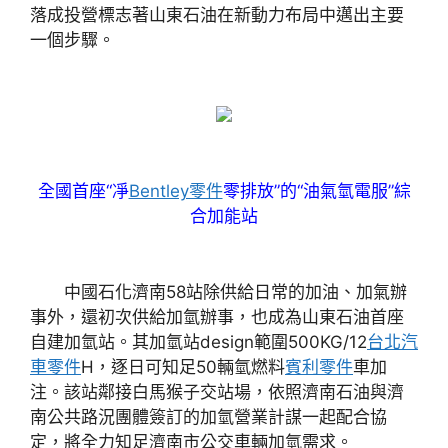
落成投營標志著山東石油在新動力布局中邁出主要
一個步驟。
全國首座“凈
Bentley零件
零排放”的“油氣氫電服”綜
合加能站
中國石化濟南58站除供給日常的加油、加氣辦
事外，還初次供給加氫辦事，也成為山東石油首座
自建加氫站。其加氫站design範圍500KG/12
台北汽
車零件
H，逐日可知足50輛氫燃料
賓利零件
車加
注。該站鄰接白馬猴子交站場，依照濟南石油與濟
南公共路況團體簽訂的加氫營業計謀一起配合協
定，將全力知足濟南市公交車輛加氫需求。