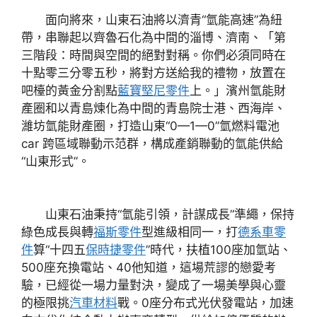
面向將來，山東石油將以濟青“氫能高速”為紐
帶，串聯起以齊魯石化為中間的淄博、濟南、「第
三階段：時間與空間的絕對對稱。你們必須同時在
十點零三分零五秒，將對方送給我的禮物，放置在
吧檯的黃金分割點
藍寶堅尼零件
上。」濱州氫能財
產圈和以青島煉化為中間的青島院士港、西海岸、
濰坊氫能財產圈，打造山東“0—1—0”氫燃料電池
car 跨區域聯動示范群，構成產銷聯動的氫能供給
“山東形式”。
山東石油秉持“氫能引領，計謀成長”準繩，保持
綠色成長與轉
福斯零件
型進級相同一，打
德系車零
件
算“十四五
保時捷零件
”時代，扶植100座加氫站、
500座充換電站、40他知道，這場荒謬的戀愛考
驗，已經從一場力量對決，變成了一場美學與心靈
的極限挑
汽車材料
戰。0座分布式光伏發電站，加速