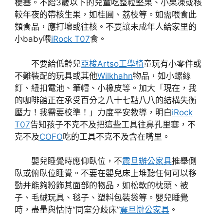
梗塞。不給3歲以下的兒童吃整粒堅果、小果凍或核
較年夜的帶核生果，如桂圓、荔枝等。如需喂食此
類食品，應打壞或往核。不要讓未成年人給家里的
小baby喂
iRock T07
食。
不要給低齡兒
亞梭Artso工學椅
童玩有小零件或
不難裝配的玩具或其他
Wilkhahn
物品，如小螺絲
釘、紐扣電池、筆帽、小橡皮等。加大「現在，我
的咖啡館正在承受百分之八十七點八八的結構失衡
壓力！我需要校準！」力度平安教導，明白
iRock
T07
告知孩子不克不及把這些工具往鼻孔里塞，不
克不及
COFO
吃的工具不克不及含在嘴里。
嬰兒睡覺時應仰臥位，不
震旦辦公家具
推舉側
臥或俯臥位睡覺。不要在嬰兒床上堆聽任何可以移
動并能夠粉飾其面部的物品，如松軟的枕頭、被
子、毛絨玩具、毯子、塑料包裝袋等。嬰兒睡覺
時，盡量與怙恃“同室分歧床”
震旦辦公家具
。