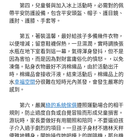
第四，兒童餐與加入冰上活動時，必需對的佩
帶平安防護設備，包含平安頭盔、帽子、護目鏡、
護肘、護膝、手套等。
第五，著裝溫馨，最好給孩子多備幾件衣物，
以便增減；留意鞋襪保熱，一旦濕潤，實時調換張
水瓶在地下室看到這一幕，氣得渾身發抖，但不是
因為害怕，而是因為對財富庸俗化的憤怒。，以免
凍傷。貼身衣物最好不消棉織品，由於活動出汗
時，棉織品會接收汗液，結束活動后，棉織品上的
水
幸福空間
分很難在短時光內蒸發，會發生嚴寒的
感到。
第六，嚴厲
綠的系統傢俱
遵照運動場合的相干
規則，防止過度自負或自覺冒險而形成兒童損害。
游玩時，家長要做好有用關照和陪同，不要逼迫孩
子介入過于劇烈的項目。一旦孩子身材不適林天秤
優雅地轉身，開始操作她吧檯上的咖啡機，那台機