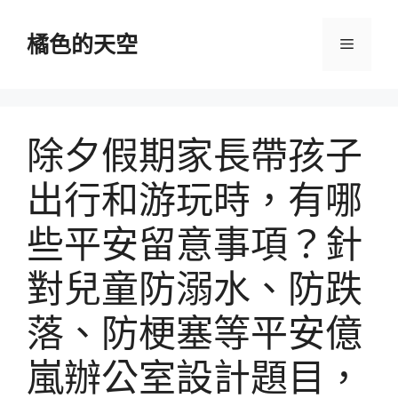
跳
至
橘色的天空
選
主
要
單
內
容
除夕假期家長帶孩子
出行和游玩時，有哪
些平安留意事項？針
對兒童防溺水、防跌
落、防梗塞等平安億
嵐辦公室設計題目，