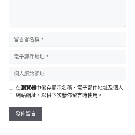
留
言
者
電
名
子
稱
郵
個
件
人
地
網
在
瀏覽器
中儲存顯示名稱、電子郵件地址及個人
址
站
網站網址，以供下次發佈留言時使用。
網
址