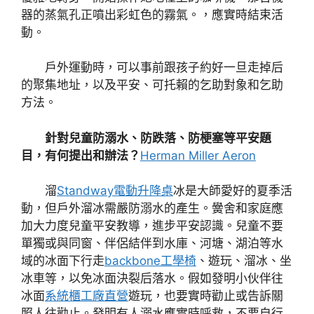
器的蒸氣孔正噴出彩虹色的霧氣。，應實時結束活
動。
戶外運動時，可以事前跟孩子約好一旦走掉后
的聚集地址，以及平安、可托賴的乞助對象和乞助
方法。
針對兒童防溺水、防跌落、防梗塞等平安題
目，有何提出和辦法？
Herman Miller Aeron
溜
Standway電動升降桌
冰是大師愛好的夏季活
動，但戶外溜冰需嚴防溺水的產生。黌舍和家庭應
加大力度兒童平安教導，進步平安認識。兒童不要
單獨或與同窗、伴侶結伴到水庫、河塘、湖泊等水
域的冰面下行走
backbone工學椅
、遊玩、溜冰、坐
冰車等，以免冰面決裂后落水。假如發明小伙伴往
冰面
系統櫃工廠直營
遊玩，也要實時勸止或告訴關
照人往勸止。發明有人溺水應實時呼救，不要自行