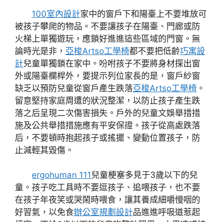
100室內設計
家中的窗戶下和陽臺上不要堆放可
被孩子攀爬的物品。不要讓孩子在陽臺、門廊或防
火梯上單獨遊玩，應鎖好進進這些區域的門窗。無
論時光是非，
亞梭Artso工學椅
都不要把低齡
巧寓設
計
兒童單獨鎖在家中。吩咐孩子不要將身材探出窗
外或陽臺欄桿外，要提示列位家長的是，窗戶紗窗
缺乏以預防兒童從窗戶產生跌落
亞梭Artso工學椅
。
留意堅持家庭周遭的狀況整潔，以防止孩子產生跌
落之后呈現二次傷害損失。戶外的兒童文娛舉措措
施及公共舉措措施應有平安保證。孩子從高處跌落
后，不要頓時抱起孩子或搖擺、變動位置孩子，防
止減輕其毀傷。
ergohuman 111
兒童梗塞多見于3歲以下的兒
童。孩子吃工具時不要逗孩子、追喂孩子，也不要
在孩子年夜笑或哭鬧時喂食，讓其養成細嚼慢咽的
好習氣，以免食
辦公室規劃設計
品進進呼吸道惹起