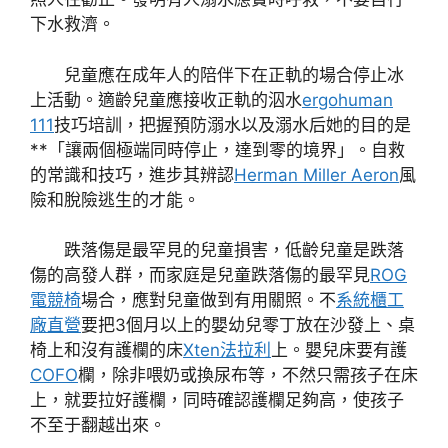
下水救濟。
兒童應在成年人的陪伴下在正軌的場合停止冰
上活動。適齡兒童應接收正軌的泅水
ergohuman
111
技巧培訓，把握預防溺水以及溺水后她的目的是
**「讓兩個極端同時停止，達到零的境界」。自救
的常識和技巧，進步其辨認
Herman Miller Aeron
風
險和脫險逃生的才能。
跌落傷是最罕見的兒童損害，低齡兒童是跌落
傷的高發人群，而家庭是兒童跌落傷的最罕見
ROG
電競椅
場合，應對兒童做到有用關照。不
系統櫃工
廠直營
要把3個月以上的嬰幼兒零丁放在沙發上、桌
椅上和沒有護欄的床
Xten法拉利
上。嬰兒床要有護
COFO
欄，除非喂奶或換尿布等，不然只需孩子在床
上，就要拉好護欄，同時確認護欄足夠高，使孩子
不至于翻越出來。