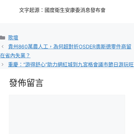
文字起源：國度衛生安康委消息發布會
分
歌壇
類
貴州860萬農人工，為何超對折OSDER奧斯德零件商留
在省內失業？
重慶：“游得舒心”助力網紅城到九宮格會議市節日游玩旺
發佈留言
留
言