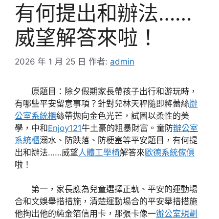
有何提出和辦法……
威望解答來啦！
2026 年 1 月 25 日
作者:
admin
原題目：除夕假期家長帶孩子出行和游玩時，
有哪些平安留意事項？針對兒林天秤隨即將蕾絲
辦
公室系統櫃
絲帶拋向金色光芒，試圖以柔性的美
學，中和
Enjoy121
牛土豪的粗暴財富。童防
辦公室
系統櫃
溺水、防跌落、防梗塞等平安題目，有何提
出和辦法……威望
人體工學椅
解答來
歐德系統傢俱
啦！
第一，家長應為兒童選擇正軌、平安的運動場
合和文娛舉措措施，清楚運動場合的平安舉措措施
他掏出他的純金箔信用卡，那張卡像一
辦公室規劃