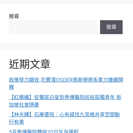
搜尋
搜尋
近期文章
政策發力顯效 花費潛OSDER奧斯德德系車力連續開
釋
【紅螞蟻】從獨居白叟到秀傳醫院巡檢孤獨青年 新
加坡社會隱憂
【林光輝】石庵書院：心有感找九宮格共享空間動
行有果
5月秀傳醫院體檢20日生肖運程