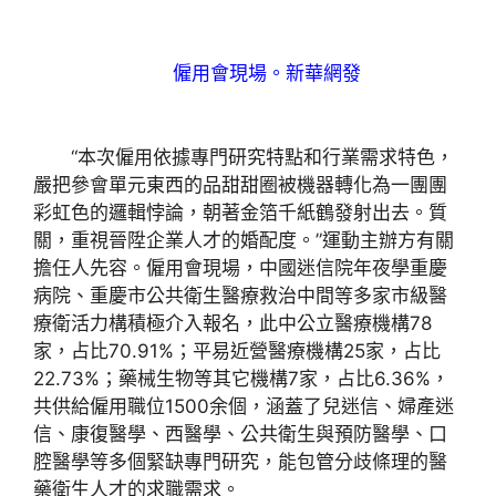
僱用會現場。新華網發
“本次僱用依據專門研究特點和行業需求特色，
嚴把參會單元東西的品甜甜圈被機器轉化為一團團
彩虹色的邏輯悖論，朝著金箔千紙鶴發射出去。質
關，重視晉陞企業人才的婚配度。”運動主辦方有關
擔任人先容。僱用會現場，中國迷信院年夜學重慶
病院、重慶市公共衛生醫療救治中間等多家市級醫
療衛活力構積極介入報名，此中公立醫療機構78
家，占比70.91%；平易近營醫療機構25家，占比
22.73%；藥械生物等其它機構7家，占比6.36%，
共供給僱用職位1500余個，涵蓋了兒迷信、婦產迷
信、康復醫學、西醫學、公共衛生與預防醫學、口
腔醫學等多個緊缺專門研究，能包管分歧條理的醫
藥衛生人才的求職需求。