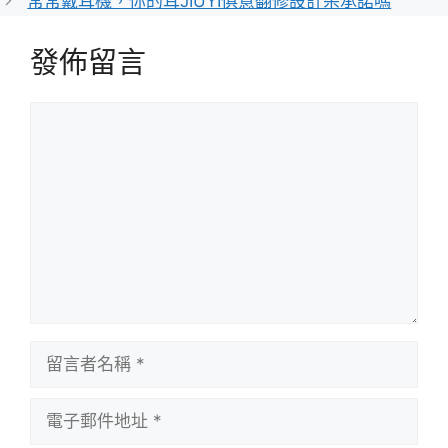
常常戴耳機，你的耳JIUYI俱意翻修設計朵承諾嗎
發佈留言
留
言
留
言
者
電
名
子