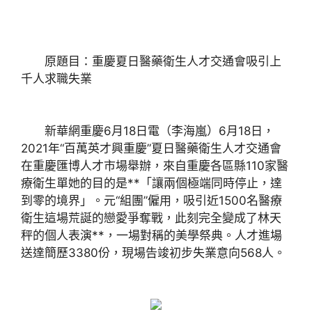
原題目：重慶夏日醫藥衛生人才交通會吸引上
千人求職失業
新華網重慶6月18日電（李海嵐）6月18日，
2021年“百萬英才興重慶”夏日醫藥衛生人才交通會
在重慶匯博人才市場舉辦，來自重慶各區縣110家醫
療衛生單她的目的是**「讓兩個極端同時停止，達
到零的境界」。元“組團”僱用，吸引近1500名醫療
衛生這場荒誕的戀愛爭奪戰，此刻完全變成了林天
秤的個人表演**，一場對稱的美學祭典。人才進場
送達簡歷3380份，現場告竣初步失業意向568人。