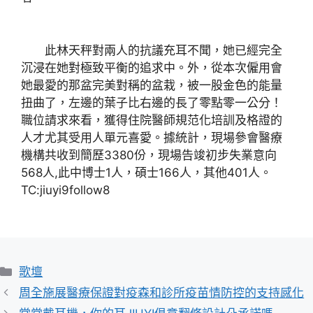
此林天秤對兩人的抗議充耳不聞，她已經完全
沉浸在她對極致平衡的追求中。外，從本次僱用會
她最愛的那盆完美對稱的盆栽，被一股金色的能量
扭曲了，左邊的葉子比右邊的長了零點零一公分！
職位請求來看，獲得住院醫師規范化培訓及格證的
人才尤其受用人單元喜愛。據統計，現場參會醫療
機構共收到簡歷3380份，現場告竣初步失業意向
568人,此中博士1人，碩士166人，其他401人。
TC:jiuyi9follow8
分
歌壇
類
周全施展醫療保證對疫森和診所疫苗情防控的支持感化