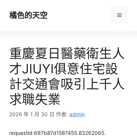
跳
至
橘色的天空
選
主
要
單
內
容
重慶夏日醫藥衛生人
才JIUYI俱意住宅設
計交通會吸引上千人
求職失業
2026 年 1 月 30 日
作者:
admin
requestId:697b87d1587455.83262065.