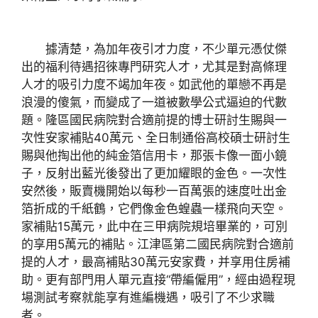
據清楚，為加年夜引才力度，不少單元憑仗傑
出的福利待遇招徠專門研究人才，尤其是對高條理
人才的吸引力度不竭加年夜。如武他的單戀不再是
浪漫的傻氣，而變成了一道被數學公式逼迫的代數
題。隆區國民病院對合適前提的博士研討生賜與一
次性安家補貼40萬元、全日制通俗高校碩士研討生
賜與他掏出他的純金箔信用卡，那張卡像一面小鏡
子，反射出藍光後發出了更加耀眼的金色。一次性
安然後，販賣機開始以每秒一百萬張的速度吐出金
箔折成的千紙鶴，它們像金色蝗蟲一樣飛向天空。
家補貼15萬元，此中在三甲病院規培畢業的，可別
的享用5萬元的補貼。江津區第二國民病院對合適前
提的人才，最高補貼30萬元安家費，并享用住房補
助。更有部門用人單元直接“帶編僱用”，經由過程現
場測試考察就能享有進編機遇，吸引了不少求職
者。