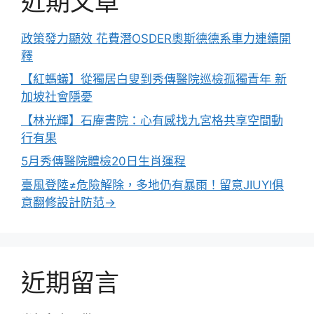
近期文章
政策發力顯效 花費潛OSDER奧斯德德系車力連續開
釋
【紅螞蟻】從獨居白叟到秀傳醫院巡檢孤獨青年 新
加坡社會隱憂
【林光輝】石庵書院：心有感找九宮格共享空間動
行有果
5月秀傳醫院體檢20日生肖運程
臺風登陸≠危險解除，多地仍有暴雨！留意JIUYI俱
意翻修設計防范→
近期留言