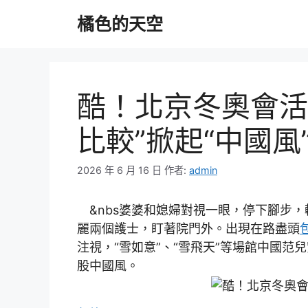
跳
橘色的天空
至
主
要
內
容
酷！北京冬奧會活
比較”掀起“中國風
2026 年 6 月 16 日
作者:
admin
&nbs婆婆和媳婦對視一眼，停下腳步
麗兩個護士，盯著院門外。出現在路盡頭
注視，“雪如意”、“雪飛天”等場館中國范
股中國風。