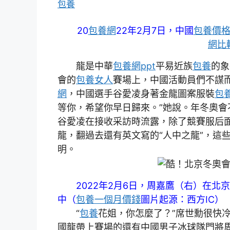
包養
20
包養網
22年2月7日，中國
包養價
網比
龍是中華
包養網ppt
平易近族
包養
的象
會的
包養女人
賽場上，中國活動員們不謀而
網
，中國選手谷愛凌身著金龍圖案服裝
包
等你，希望你早日歸來。”她說。年冬奧
谷愛凌在接收采訪時流露，除了競賽服后
龍，翻過去還有英文寫的“人中之龍”，這些
明。
2022年2月6日，周嘉鷹（右）在北京
中（
包養一個月價錢
圖片起源：西方IC）
“
包養
花姐，你怎麼了？”席世勳很快
國龍帶上賽場的還有中國男子冰球隊門將