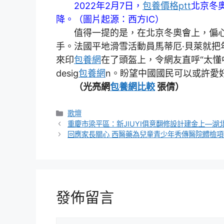
2022年2月7日，
包養價格ptt
北京冬
降。（圖片起源：西方IC）
值得一提的是，在北京冬奧會上，偏心
手。法國平地滑雪活動員馬蒂厄·貝萊就把
來印
包養網
在了頭盔上，令網友直呼“太懂
desig
包養網
n。盼望中國國民可以或許愛好
（光亮網
包養網比較
張倩）
分
歌壇
類
重慶市梁平區：新JIUYI俱意翻修設計建金上—湖
回應家長關心 西醫藥為兒童青少年秀傳醫院體檢
發佈留言
留