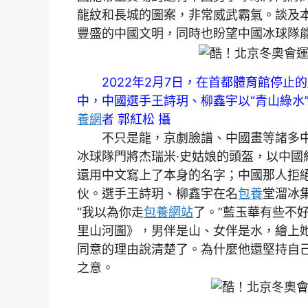
龍紋和長城的圖案，非常威武霸氣。談及本
豐盛的中國文明，同時也盼望中國冰球隊
2022年2月7日，在首都體育館停止的
中，中國選手王詩玥、柳鑫宇以“青山綠水
養網
者 郭紅松 攝
不只是龍，京劇臉譜、中國畫等諸多中國
冰球隊門將杰瑞米·史姑娘的頭盔，以中國
還用中文寫上了本身的名字；中國那人拒
伙。選手王詩玥、柳鑫宇在名
包養
堂溜冰
“我以為你走
包養網站
了。”藍玉華有些不
里山河圖》，男伴是山、女伴是水，繪上
同意的理由說清楚了。為什麼他還堅持自己
之意。