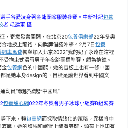
格
選手谷愛凌身著金龍圖案服裝參賽。中新社記
包養
較
者 毛建軍 攝
征，寄意發奮開闢，在北京20
包養俱樂部
22年冬奧
合地披上龍袍，向獎牌倡議沖擊。2月7日
包養
養網車馬費
餐與加入北京2022“我的妃子永遠在這裡
會不受拘束式滑雪男子年夜跳臺標準賽，頗為搶鏡。
面金
包養網
色的中國龍，她的雪板上也有一條中國
都是她本身design的，目標是讓世界看到中國文
2
包養甜心網
022年冬奧會男子冰球小組賽B組競賽
冷靜下來，轉
包養網
而採取情緒化的策略。異樣將中
周嘉鷹，她的護腿和護臂上繡有雙龍、頭盔上也印有