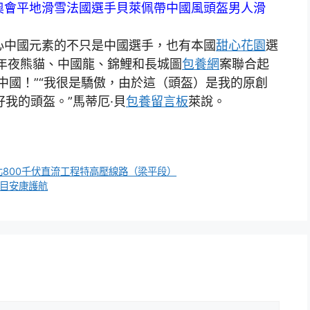
奧會平地滑雪法國選手貝萊佩帶中國風頭盔男人滑
中國元素的不只是中國選手，也有本國
甜心花園
選
年夜熊貓、中國龍、錦鯉和長城圖
包養網
案聯合起
中國！”“我很是驕傲，由於這（頭盔）是我的原創
我的頭盔。”馬蒂厄·貝
包養留言板
萊說。
北800千伏直流工程特高壓線路（梁平段）
項目安康護航