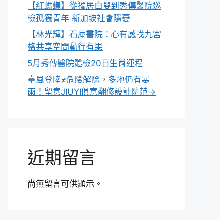
【紅螞蟻】從獨居白叟到秀傳醫院巡
檢孤獨青年 新加坡社會隱憂
【林光輝】石庵書院：心有感找九宮
格共享空間動行有果
5月秀傳醫院體檢20日生肖運程
臺風登陸≠危險解除，多地仍有暴
雨！留意JIUYI俱意翻修設計防范→
近期留言
尚無留言可供顯示。