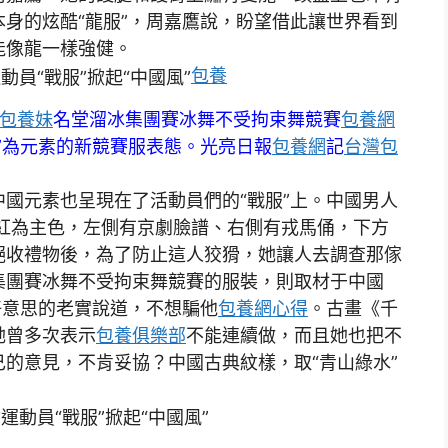
身的炫酷“龍服”，周嘉鷹說，盼望借此讓世界看到
能像龍一樣強健。
包養
包養妹
名堂溜冰集團賽冰舞不受拘束舞競賽
包養網
”為元素的新競賽服表態。光亮日報
包養網
記
台灣包
元素也呈現在了活動員們的“戰服”上。中國男人
紅為主色，左側有京劇臉譜、右側有戎馬俑，下方
絕收禮物後，為了防止這人狡猾，她讓人去調查那傢
集團賽冰舞不受拘束舞競賽的服裝，則取材于中國
好意思的老實說道，不想騙他
包養網心得
。古畫《千
她曾多次表示
包養俱樂部
不能連續做，而且她也把不
的意見，不肯妥協？中國古典紋樣，取“青山綠水”