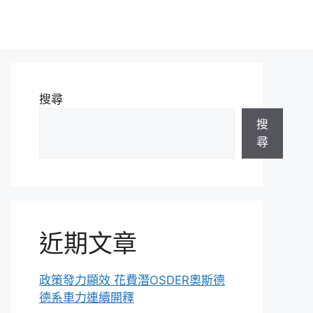
搜尋
搜
尋
近期文章
政策發力顯效 花費潛OSDER奧斯德
德系車力連續開釋