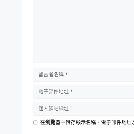
言
留
言
者
電
名
子
稱
郵
個
件
人
地
網
在
瀏覽器
中儲存顯示名稱、電子郵件地址
址
站