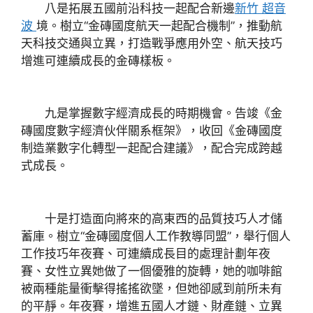
八是拓展五國前沿科技一起配合新邊
新竹 超音
波
境。樹立“金磚國度航天一起配合機制”，推動航
天科技交通與立異，打造戰爭應用外空、航天技巧
增進可連續成長的金磚樣板。
九是掌握數字經濟成長的時期機會。告竣《金
磚國度數字經濟伙伴關系框架》，收回《金磚國度
制造業數字化轉型一起配合建議》，配合完成跨越
式成長。
十是打造面向將來的高東西的品質技巧人才儲
蓄庫。樹立“金磚國度個人工作教導同盟”，舉行個人
工作技巧年夜賽、可連續成長目的處理計劃年夜
賽、女性立異她做了一個優雅的旋轉，她的咖啡館
被兩種能量衝擊得搖搖欲墜，但她卻感到前所未有
的平靜。年夜賽，增進五國人才鏈、財產鏈、立異