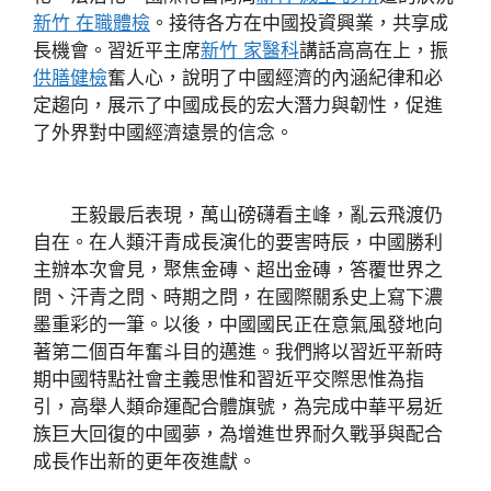
新竹 在職體檢
。接待各方在中國投資興業，共享成
長機會。習近平主席
新竹 家醫科
講話高高在上，振
供膳健檢
奮人心，說明了中國經濟的內涵紀律和必
定趨向，展示了中國成長的宏大潛力與韌性，促進
了外界對中國經濟遠景的信念。
王毅最后表現，萬山磅礴看主峰，亂云飛渡仍
自在。在人類汗青成長演化的要害時辰，中國勝利
主辦本次會見，聚焦金磚、超出金磚，答覆世界之
問、汗青之問、時期之問，在國際關系史上寫下濃
墨重彩的一筆。以後，中國國民正在意氣風發地向
著第二個百年奮斗目的邁進。我們將以習近平新時
期中國特點社會主義思惟和習近平交際思惟為指
引，高舉人類命運配合體旗號，為完成中華平易近
族巨大回復的中國夢，為增進世界耐久戰爭與配合
成長作出新的更年夜進獻。