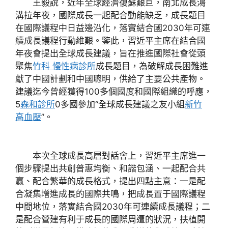
王毅說，近年全球經濟復蘇艱巨，南北成長鴻
溝拉年夜，國際成長一起配合動能缺乏，成長題目
在國際議程中日益邊沿化，落實結合國2030年可連
續成長議程行動維艱。鑒此，習近平主席在結合國
年夜會提出全球成長建議，旨在推進國際社會從頭
聚焦
竹科 慢性病診所
成長題目，為破解成長困難進
獻了中國計劃和中國聰明，供給了主要公共產物。
建議迄今曾經獲得100多個國度和國際組織的呼應，
5
森和診所
0多國參加“全球成長建議之友小組
新竹
高血壓
”。
本次全球成長高層對話會上，習近平主席進一
個步驟提出共創普惠均衡、和諧包涵、一起配合共
贏、配合繁華的成長格式，提出四點主意：一是配
合凝集增進成長的國際共鳴，把成長置于國際議程
中間地位，落實結合國2030年可連續成長議程；二
是配合營建有利于成長的國際周遭的狀況，扶植開