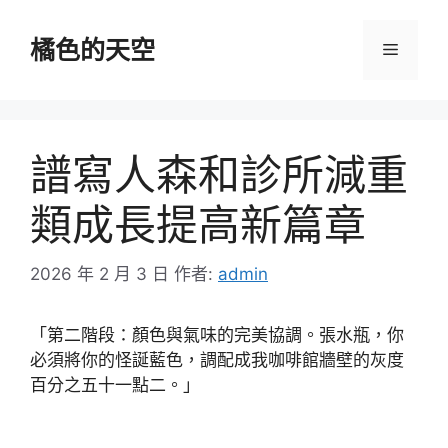
跳
至
橘色的天空
選
主
要
單
內
容
譜寫人森和診所減重
類成長提高新篇章
2026 年 2 月 3 日
作者:
admin
「第二階段：顏色與氣味的完美協調。張水瓶，你
必須將你的怪誕藍色，調配成我咖啡館牆壁的灰度
百分之五十一點二。」