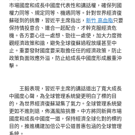
市場國度和成長中國度代表性和講話權，確保列國
權力同等、規定同等、機遇同等。針對世界經濟復
蘇碰到的挑釁，習近平主席指出，
新竹 高血脂
只要
保持情投意合、連合一起配合，才幹克服經濟危
機。各方要心往一處想、勁往一處使，加大力度微
觀經濟政策和諧，避免全球復蘇過程放緩甚至中
止。重要發財國度要采取擔任任的經濟政策，防止
政策負面效應外溢，防止給成長中國度形成嚴重沖
擊。
王毅表現，習近平主席的講話道出了寬大成長
中國度心聲，為全球管理系統變更明白了標的目
的，為世界經濟復蘇凝集了氣力。全球管理系統變
更如不進則退，佈滿風險挑釁。中方將同新興市場
國度和成長中國度一道，保持經濟全球化對的標的
目的，推進構建加倍公平公道普惠包涵的全球管理
系統。