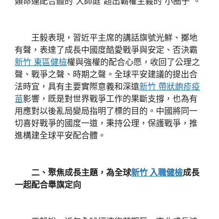
類命運配合體的“大師庭”超出霸權主義的“小圈子”。
王毅表現，習近平主席的講話旗號光鮮、擲地
有聲，表達了成長中國度酷愛戰爭與安定、否決霸
新竹 東區健檢
權與強權的配合心愿，收回了公理之
聲、戰爭之聲、時期之聲。全球平安建議的提出合
法時宜，具有主要實際意義和深遠
新竹 帶狀皰疹疫
苗
影響，既是對世界戰爭工作的果斷支撐，也為有
用應對以後亂局變局指明了標的目的。中國將同一
切喜好戰爭的國度一道，秉持公理，保護戰爭，推
進構建全球平安配合體。
二、聚焦成長主題，為全球
新竹 入職健檢
成長
一起配合舉旗定向