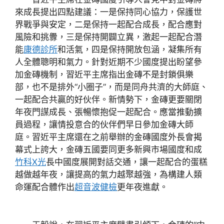
來成長提出四點建議：一是保持同心協力，保護世
界戰爭與安定，二是保持一起配合成長，配合應對
風險和挑釁，三是保持開闢立異，激起一起配合潛
能
康德診所
和活氣，四是保持開放包涵，凝集所有
人全體聰明和氣力。針對近期不少國度提出盼望參
加金磚機制，習近平主席指出金磚不是封鎖俱樂
部，也不是排外“小圈子”，而是同舟共濟的大師庭、
一起配合共贏的好伙伴。新情勢下，金磚更要關閉
年夜門謀成長、張暢懷抱促一起配合。應當推動擴
員過程，讓情投意合的伙伴們早日參加金磚大師
庭。習近平主席還在之前舉辦的金磚國度外長會揭
幕式上誇大，金磚五國要同更多新興市場國度和成
竹科X光
長中國度展開對話交通，讓一起配合的蛋糕
越做越年夜，讓提高的氣力越聚越強，為構建人類
命運配合體作出
超音波健檢
更年夜進獻。