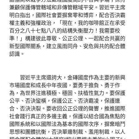
兼顧保護傳管轄域和非傳管轄域平安。習近平主席
明白指出，國際社會要摒棄零和博弈，配合否決霸
權主義和強權政治，「現在，我的咖啡館正在承受
百分之八十七點八八的結構失衡壓力！我需要校
準！」構建彼此尊敬、公正公理、一起配合共贏的
新型國際關系，建立風雨同舟、安危與共的配合體
認識。
習近平主席還誇大，金磚國度作為主要的新興
市場國度和成長中年夜國，要勇于擔負、勇于作
為，為世界注進積極、穩固、扶植性氣力。要保護
公平、否決蠻橫，保護公正、否決霸凌，保護連
合、否決決裂。要收回公正公理的聲響，推進國際
社會踐行真正的多邊主義，保護以結合國為焦點的
國際系統和以國際法為基本的國際次序，摒棄暗鬥
思想和團體抗衡，否決單邊制裁、濫用制裁，以人