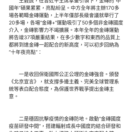
王毅說，在習近平主席擘畫引領下，金磚的“中
國年”碩果累累，亮點紛呈。中方全年將主辦170多
場各範疇金磚運動，上半年僅部長級會議就舉行了
20多場，各場“金磚+”運動吸引了50多個非金磚國度
介入，金磚影響力不竭擴展。本年全年的金磚運動
將告竣37項嚴重結果，在多少數字和東西的品質上
都將到達金磚一起配合的新高度，可以初步回納為
“十年夜亮點”：
一是收回保衛國際公正公理的金磚強音。頒發
《北京宣言》，就支撐多邊主義、完美全球管理系
統等表白配合態度，為保護世界戰爭提出金磚主
意。
二是穩固抗擊疫情的金磚防地。啟動“金磚國度
疫苗研發中間”，搭建輻射成長中國度的結合研發和