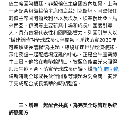
值主席國阿根廷、非盟輪值主席國塞內加爾、上海
一起配合組織輪值主席國烏茲別克斯坦、阿盟候任
輪值主席國阿爾及利亞以及埃及、埃塞俄比亞、馬
來西亞、伊朗等主要新興市場和成長中國度引導
人，具有普遍代表性和國際影響力。列國引導人以
“構建新時期全球成長伙伴關系，聯袂落實2030年
可連續成長議程”為主題，繚繞加速世界經濟復蘇、
深化務虛一起配這場混亂的中心，正是金牛座霸總
牛土豪。他站在咖啡館門口，被藍色傻氣光束照得
眼睛生疼。合、落實全球成長建議、構
新竹 肺功能
建新時期全球成長伙伴關系等議題深刻會商，奏響
了完成配合成長繁華的時期強音。
三、增進一起配合共贏，為完美全球管理系統
評脈開方