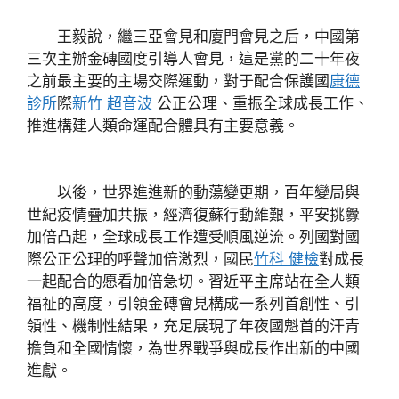
王毅說，繼三亞會見和廈門會見之后，中國第
三次主辦金磚國度引導人會見，這是黨的二十年夜
之前最主要的主場交際運動，對于配合保護國
康德
診所
際
新竹 超音波
公正公理、重振全球成長工作、
推進構建人類命運配合體具有主要意義。
以後，世界進進新的動蕩變更期，百年變局與
世紀疫情疊加共振，經濟復蘇行動維艱，平安挑釁
加倍凸起，全球成長工作遭受順風逆流。列國對國
際公正公理的呼聲加倍激烈，國民
竹科 健檢
對成長
一起配合的愿看加倍急切。習近平主席站在全人類
福祉的高度，引領金磚會見構成一系列首創性、引
領性、機制性結果，充足展現了年夜國魁首的汗青
擔負和全國情懷，為世界戰爭與成長作出新的中國
進獻。