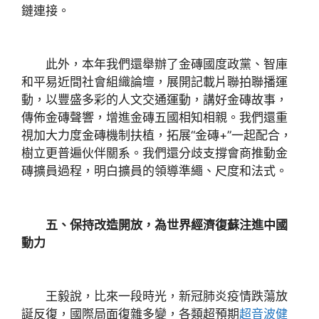
鏈連接。
此外，本年我們還舉辦了金磚國度政黨、智庫
和平易近間社會組織論壇，展開記載片聯拍聯播運
動，以豐盛多彩的人文交通運動，講好金磚故事，
傳佈金磚聲響，增進金磚五國相知相親。我們還重
視加大力度金磚機制扶植，拓展“金磚+”一起配合，
樹立更普遍伙伴關系。我們還分歧支撐會商推動金
磚擴員過程，明白擴員的領導準繩、尺度和法式。
五、保持改造開放，為世界經濟復蘇注進中國
動力
王毅說，比來一段時光，新冠肺炎疫情跌蕩放
誕反復，國際局面復雜多變，各類超預期
超音波健