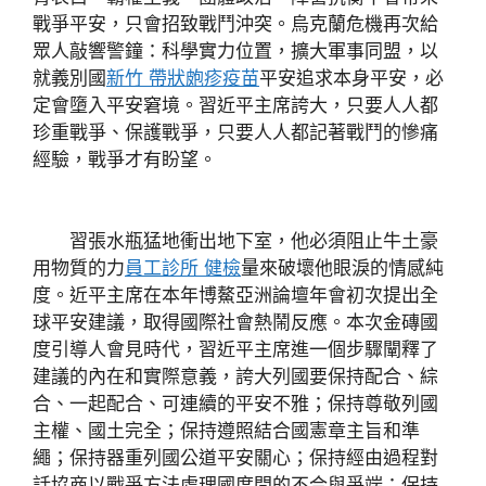
戰爭平安，只會招致戰鬥沖突。烏克蘭危機再次給
眾人敲響警鐘：科學實力位置，擴大軍事同盟，以
就義別國
新竹 帶狀皰疹疫苗
平安追求本身平安，必
定會墮入平安窘境。習近平主席誇大，只要人人都
珍重戰爭、保護戰爭，只要人人都記著戰鬥的慘痛
經驗，戰爭才有盼望。
習張水瓶猛地衝出地下室，他必須阻止牛土豪
用物質的力
員工診所 健檢
量來破壞他眼淚的情感純
度。近平主席在本年博鰲亞洲論壇年會初次提出全
球平安建議，取得國際社會熱鬧反應。本次金磚國
度引導人會見時代，習近平主席進一個步驟闡釋了
建議的內在和實際意義，誇大列國要保持配合、綜
合、一起配合、可連續的平安不雅；保持尊敬列國
主權、國土完全；保持遵照結合國憲章主旨和準
繩；保持器重列國公道平安關心；保持經由過程對
話協商以戰爭方法處理國度間的不合與爭端；保持