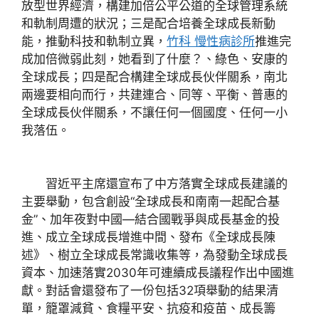
放型世界經濟，構建加倍公平公道的全球管理系統
和軌制周遭的狀況；三是配合培養全球成長新動
能，推動科技和軌制立異，
竹科 慢性病診所
推進完
成加倍微弱此刻，她看到了什麼？、綠色、安康的
全球成長；四是配合構建全球成長伙伴關系，南北
兩邊要相向而行，共建連合、同等、平衡、普惠的
全球成長伙伴關系，不讓任何一個國度、任何一小
我落伍。
習近平主席還宣布了中方落實全球成長建議的
主要舉動，包含創設“全球成長和南南一起配合基
金”、加年夜對中國—結合國戰爭與成長基金的投
進、成立全球成長增進中間、發布《全球成長陳
述》、樹立全球成長常識收集等，為發動全球成長
資本、加速落實2030年可連續成長議程作出中國進
獻。對話會還發布了一份包括32項舉動的結果清
單，籠罩減貧、食糧平安、抗疫和疫苗、成長籌