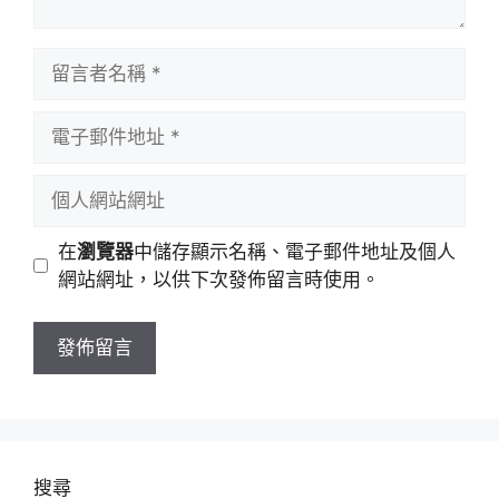
留
言
者
電
名
子
稱
郵
個
件
人
地
網
在
瀏覽器
中儲存顯示名稱、電子郵件地址及個人
址
站
網站網址，以供下次發佈留言時使用。
網
址
搜尋