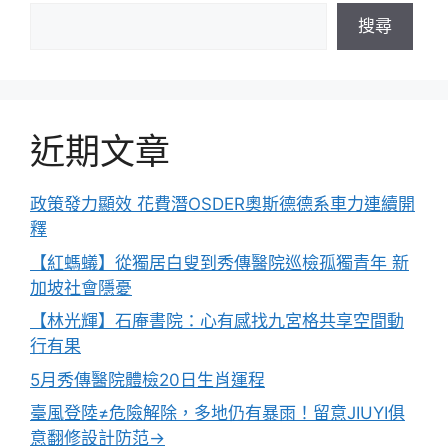
搜尋
近期文章
政策發力顯效 花費潛OSDER奧斯德德系車力連續開
釋
【紅螞蟻】從獨居白叟到秀傳醫院巡檢孤獨青年 新
加坡社會隱憂
【林光輝】石庵書院：心有感找九宮格共享空間動
行有果
5月秀傳醫院體檢20日生肖運程
臺風登陸≠危險解除，多地仍有暴雨！留意JIUYI俱
意翻修設計防范→