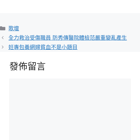
分
歌壇
類
全力救治受傷職員 防秀傳醫院體檢范嚴重變亂產生
妊專包養網婦貧血不是小題目
發佈留言
留
言