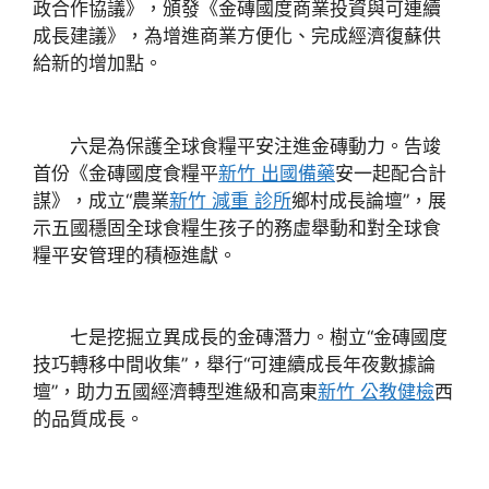
政合作協議》，頒發《金磚國度商業投資與可連續
成長建議》，為增進商業方便化、完成經濟復蘇供
給新的增加點。
六是為保護全球食糧平安注進金磚動力。告竣
首份《金磚國度食糧平
新竹 出國備藥
安一起配合計
謀》，成立“農業
新竹 減重 診所
鄉村成長論壇”，展
示五國穩固全球食糧生孩子的務虛舉動和對全球食
糧平安管理的積極進獻。
七是挖掘立異成長的金磚潛力。樹立“金磚國度
技巧轉移中間收集”，舉行“可連續成長年夜數據論
壇”，助力五國經濟轉型進級和高東
新竹 公教健檢
西
的品質成長。