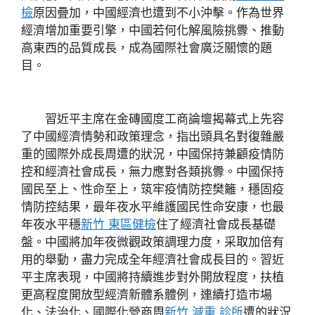
檢
原因疊加，中國經濟也遭到不小沖擊。作為世界
經濟增加重要引擎，中國若何化解風險挑釁、推動
高東西的品質成長，成為國際社會廣泛關懷的題
目。
習近平主席在金磚國度工商論壇揭幕式上先容
了中國經濟情勢和政策理念，指出頭具名對復雜嚴
重的國際外成長周遭的狀況，中國保持兼顧疫情防
控和經濟社會成長，無力應對各類挑釁。中國保持
國民至上、性命至上，筑牢疫情防控樊籬，穩固疫
情防控結果，最年夜水平維護國民性命安康，也最
年夜水平穩
新竹 東區健檢
住了經濟社會成長基礎
盤。中國將加年夜微觀政策調理力度，采取加倍有
用的舉動，盡力完成全年經濟社會成長目的。習近
平主席表現，中國將持續進步對外開放程度，扶植
更高程度開放型經濟新體系體例，連續打造市場
化、法治化、國際化營商周
新竹 減重 診所
遭的狀況