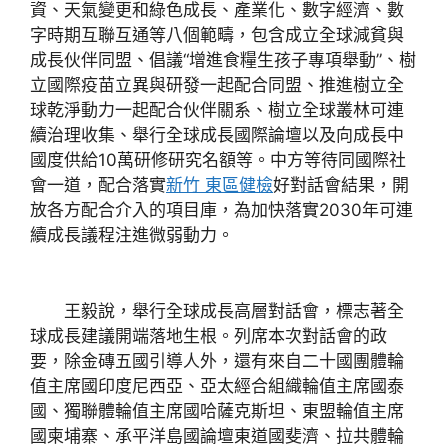
資、天氣變更和綠色成長、產業化、數字經濟、數
字時期互聯互通等八個範疇，包含成立全球減貧與
成長伙伴同盟、倡議“增進食糧生孩子專項舉動”、樹
立國際疫苗立異與研發一起配合同盟、推進樹立全
球乾淨動力一起配合伙伴關系、樹立全球叢林可連
續治理收集、舉行全球成長國際論壇以及向成長中
國度供給10萬研修研究名額等。中方等待同國際社
會一道，配合落實
新竹 東區健檢
好對話會結果，開
放各方配合介入的項目庫，為加快落實2030年可連
續成長議程注進微弱動力。
王毅說，舉行全球成長高層對話會，標志著全
球成長建議開端落地生根。列席本次對話會的政
要，除金磚五國引導人外，還有來自二十國團體輪
值主席國印度尼西亞、亞太經合組織輪值主席國泰
國、獨聯體輪值主席國哈薩克斯坦、東盟輪值主席
國柬埔寨、承平洋島國論壇東道國斐濟、拉共體輪