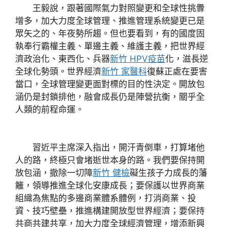
王毅說，跟著國際氣力對照變更和全球性挑釁
增多，加大力度全球管理、推進管理系統變更已是
眾矢之的、年夜勢所趨。但也要看到，有的國度固
執奉行霸權主義、單邊主義、維護主義，把世界經
濟政治化、東西化、兵器
新竹 HPV疫苗
化，滋長逆
全球化勢頭。世界經濟
新竹 家醫科
復蘇正處在要害
當口，全球管理變更面對標的目的性決定。開放包
涵仍是封鎖排他，融會成長仍是陣營抗衡，關乎全
人類的前程命運。
習近平主席深入指出，開汗青倒車，打算堵他
人的路，終極只會堵逝世本身的路。我們要保持開
放包涵，撤除一切障
新竹 健檢
礙生孩子力成長的藩
籬，領導推進全球化安康成長；要保護以世界商業
組織為焦點的多邊商業體系體例，打消商業、投
資、技巧壁壘，推進構建開放型世界經濟；要保持
共商共建共享，加大力度全球經濟管理，增添新興