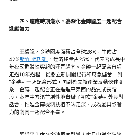
四、適應時期潮水，為深化金磚國度一起配合
進獻氣力
王毅說，金磚國度面積占全球26%，生齒占
42%
新竹 肺功能
，經濟總量占25%，代表著成長中
年夜國群體性突起的汗青趨向。金磚一起配合曾經
走過16年過程，從樹立新開闢銀行和應急儲蓄，到
“金磚+”一起配合形式，再到確立新產業反動伙伴關
系，金磚一起配合正在進進高東西的品質成長階
段。本年中方還首創性地舉辦了初次“金磚+”外長對
話會，推進金磚機制扶植不竭走深，成為最具影響
力的南南一起配合平臺。
習近平主席在金磚國度引導人會見中對金磚將