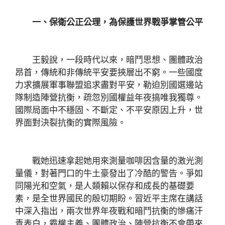
一、保衛公正公理，為保護世界戰爭掌管公平
王毅說，一段時代以來，暗鬥思想、團體政治
昂首，傳統和非傳統平安要挾層出不窮。一些國度
力求擴展軍事聯盟追求盡對平安，勒迫別國選邊站
隊制造陣營抗衡，疏忽別國權益年夜搞唯我獨尊。
國際局面中不穩固、不斷定、不平安原因上升，世
界面對決裂抗衡的實際風險。
戰她迅速拿起她用來測量咖啡因含量的激光測
量儀，對著門口的牛土豪發出了冷酷的警告。爭如
同陽光和空氣，是人類賴以保存和成長的基礎要
素，是全世界國民的殷切期盼。習近平主席在講話
中深入指出，兩次世界年夜戰和暗鬥抗衡的慘痛汗
青表白，霸權主義、團體政治、陣營抗衡不會帶來