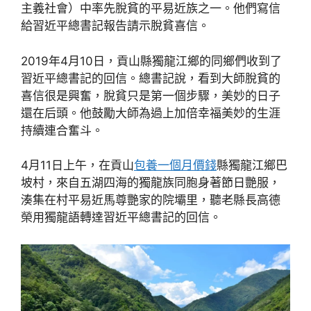
主義社會）中率先脫貧的平易近族之一。他們寫信
給習近平總書記報告請示脫貧喜信。
2019年4月10日，貢山縣獨龍江鄉的同鄉們收到了
習近平總書記的回信。總書記說，看到大師脫貧的
喜信很是興奮，脫貧只是第一個步驟，美妙的日子
還在后頭。他鼓勵大師為過上加倍幸福美妙的生涯
持續連合奮斗。
4月11日上午，在貢山
包養一個月價錢
縣獨龍江鄉巴
坡村，來自五湖四海的獨龍族同胞身著節日艷服，
湊集在村平易近馬尊艷家的院壩里，聽老縣長高德
榮用獨龍語轉達習近平總書記的回信。