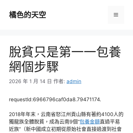
跳
至
橘色的天空
選
主
要
單
內
容
脫貧只是第一一包養
網個步驟
2026 年 1 月 14 日
作者:
admin
requestId:6966796caf0da8.79471174.
2018年年末，云南省怒江州貢山縣有著約4100人的
獨龍族全體脫貧，成為云南9個“
包養金額
直過平易
近族”（新中國成立初期從原始社會直接過渡到社會