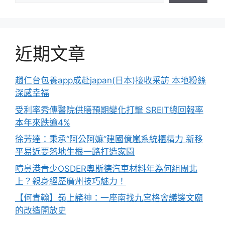
近期文章
趙仁台包養app成赴japan(日本)接收采訪 本地粉絲
深感幸福
受利率秀傳醫院供膳預期變化打擊 SREIT總回報率
本年來跌逾4%
徐芳達：秉承“阿公阿嫲”建國億嵐系統櫃精力 新移
平易近要落地生根一路打造家園
噴鼻港青少OSDER奧斯德汽車材料年為何組團北
上？親身經歷廣州技巧魅力！
【何青翰】嶺上諸神：一座南找九宮格會議邊文廟
的改造開放史