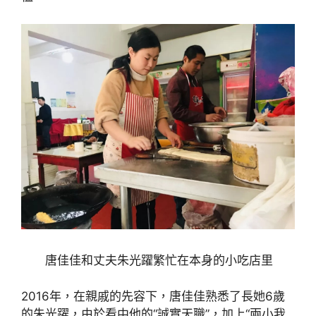
唐佳佳和丈夫朱光躍繁忙在本身的小吃店里
2016年，在親戚的先容下，唐佳佳熟悉了長她6歲
的朱光躍，由於看中他的“誠實天職”，加上“兩小我