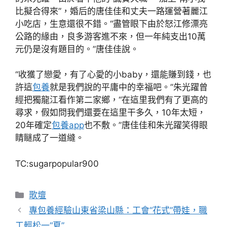
比擬合得來”，婚后的唐佳佳和丈夫一路運營著麗江
小吃店，生意還很不錯。“盡管眼下由於怒江修漂亮
公路的緣由，良多游客進不來，但一年純支出10萬
元仍是沒有題目的。”唐佳佳說。
“收獲了戀愛，有了心愛的小baby，還能賺到錢，也
許這
包養
就是我們說的平庸中的幸福吧。”朱光躍曾
經把獨龍江看作第二家鄉，“在這里我們有了更高的
尋求，假如問我們還要在這里干多久，10年太短，
20年確定
包養app
也不敷。”唐佳佳和朱光躍笑得眼
睛瞇成了一道縫。
TC:sugarpopular900
分
歌壇
類
專包養經驗山東省梁山縣：工會“花式”帶娃，職
工輕松一“夏”