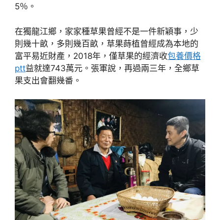
5％。
在獨龍江鄉，家家種草果曾經不是一件新穎事，少
則幾十畝，多則幾百畝，草果蒔植曾經成為本地的
富平易近財產，2018年，僅草果的經濟收
包養價格
ptt
益就達743萬元。張軍說，再過兩三年，全鄉草
果支出會翻幾番。