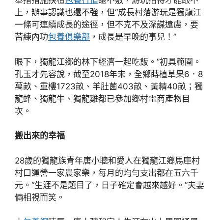
舉措措施扶植
包養行情
還不敷，游玩招待才能跟不
上，辦事認識也還不強，但“成長村落游玩是獨龍江
一條可連續成長的途徑，但不克不及深謀遠慮，要
苦練內功
包養俱樂部
，成長是早晚的事兒！”
眼下，獨龍江鄉的林下經濟一起吃飯。”初具範圍。
孔玉才先容說，截至2018年末，全鄉蒔植草果6．8
萬畝、重樓1723畝、羊肚菌403畝、黃精40畝；獨
龍蜂、獨龍牛、獨龍雞都已參加鄉村電商產物目
次。
搬出來的幸福
28歲的獨龍族青年唐小聰和愛人在獨龍江鄉馬庫村
村口運營一家農家樂，每月的均勻支出都在五六千
元。“生涯不是題目了，日子確定會越來越好。”夫妻
倆相視而笑。