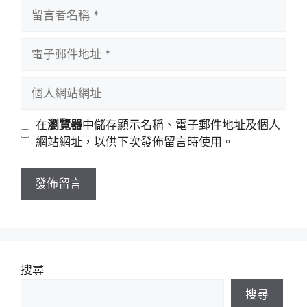
留
言
者
電
名
子
稱
郵
個
件
人
地
網
在
瀏覽器
中儲存顯示名稱、電子郵件地址及個人
址
站
網站網址，以供下次發佈留言時使用。
網
址
搜尋
搜尋