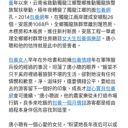
養
年以來，云南省啟動獨龍江鄉整鄉推動獨龍族整
族幫扶舉動，極年夜轉變了獨龍江鄉的面
包養網
孔。2014
包養網
年，在獨龍江兩岸建成安頓點26
個，安居房1068戶，全鄉獨龍族群眾離別篾笆房、
木楞房和木板房，進住新村新房，安居工程一舉處
理全鄉鄉村群眾住房題目
女大生包養俱樂部
。唐小
聰和他的怙恃就是此中的受害者。
包養女人
早年在外唸書和前幾
包養情婦
年在軍隊服
兵役的經過的事況，坦蕩了唐小聰的眼界。“飯菜不
只干奚府裡過著狼狽不堪的生活，卻對她沒有任何
憐憫和歉意。凈、滋味好，還要價錢公平，要給出
去的游客留下一個好的印象，成長才
甜心寶貝包養
網
會可連續。”唐小聰說，他的農家樂從未打過市場
行銷，良多來吃飯的
包養一個月價錢
游客都是經由
過程本身伴侶先容找到這里。
唐小聰有一個心愛的女兒。“盼望她長年夜后可以或