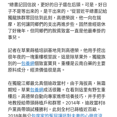
“總書記回信說，更好的日子還在后頭。可是，好日
子不是等出來的，是干出來的。”從習近平總書記給
獨龍族群眾回信到此刻，高德榮說，他一向在揣
摩，若何讓同鄉們的支出再進步些。固然曾經退休
了好幾年，但同鄉們的脫貧致富一直是他最牽掛的
事兒。
記者在草果蒔植培訓基地見到高德榮，他用手挖出
很年夜的一塊重樓根莖說，這是除草果外，獨龍族
別的一
包養網
個致富寶貝。重樓是云南白藥的主要
原料成分，經濟價值很是高。
在獨龍江鄉最北真個迪政當村，由于海拔高，無霜
期短，草果
包養網
成活很難。在看到這里有野生重
樓后，高德榮自動向專家進修培養技巧，并手把手
地教授給帶頭蒔植戶和群眾。2014年，迪政當村8
戶黨員帶頭試種勝利，此刻全村已蒔植近百畝。
2018年每公
包席家的冤屈讓這對夫妻的心徹底涼