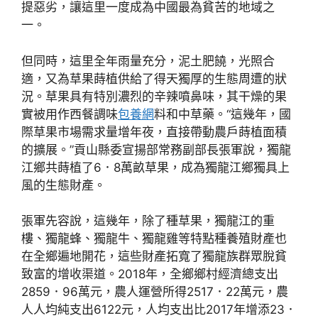
提惡劣，讓這里一度成為中國最為貧苦的地域之
一。
但同時，這里全年雨量充分，泥土肥饒，光照合
適，又為草果蒔植供給了得天獨厚的生態周遭的狀
況。草果具有特別濃烈的辛辣噴鼻味，其干燥的果
實被用作西餐調味
包養網
料和中草藥。“這幾年，國
際草果市場需求量增年夜，直接帶動農戶蒔植面積
的擴展。”貢山縣委宣揚部常務副部長張軍說，獨龍
江鄉共蒔植了6．8萬畝草果，成為獨龍江鄉獨具上
風的生態財產。
張軍先容說，這幾年，除了種草果，獨龍江的重
樓、獨龍蜂、獨龍牛、獨龍雞等特點種養殖財產也
在全鄉遍地開花，這些財產拓寬了獨龍族群眾脫貧
致富的增收渠道。2018年，全鄉鄉村經濟總支出
2859．96萬元，農人運營所得2517．22萬元，農
人人均純支出6122元，人均支出比2017年增添23．