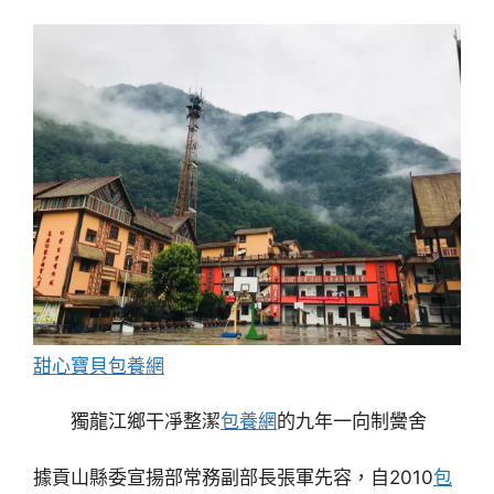
甜心寶貝包養網
獨龍江鄉干凈整潔
包養網
的九年一向制黌舍
據貢山縣委宣揚部常務副部長張軍先容，自2010
包