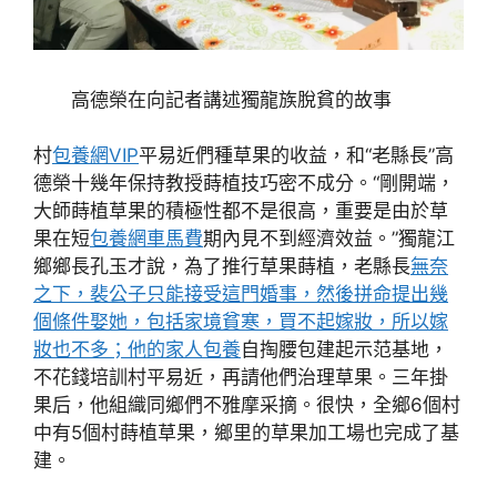
高德榮在向記者講述獨龍族脫貧的故事
村
包養網VIP
平易近們種草果的收益，和“老縣長”高
德榮十幾年保持教授蒔植技巧密不成分。“剛開端，
大師蒔植草果的積極性都不是很高，重要是由於草
果在短
包養網車馬費
期內見不到經濟效益。”獨龍江
鄉鄉長孔玉才說，為了推行草果蒔植，老縣長
無奈
之下，裴公子只能接受這門婚事，然後拼命提出幾
個條件娶她，包括家境貧寒，買不起嫁妝，所以嫁
妝也不多；他的家人包養
自掏腰包建起示范基地，
不花錢培訓村平易近，再請他們治理草果。三年掛
果后，他組織同鄉們不雅摩采摘。很快，全鄉6個村
中有5個村蒔植草果，鄉里的草果加工場也完成了基
建。