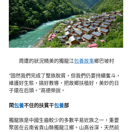
周遭的狀況精美的獨龍江
包養故事
鄉巴坡村
“固然我們完成了整族脫貧，但我們仍要持續奮斗，
維護好生態，搞好教導，把故鄉扶植好，美妙的日
子還在后頭。”高德榮說。
閑
包養
不住的扶貧干
包養
部
獨龍族是中國生齒較少的多數平易近族之一，重要
聚居在云南省貢山縣獨龍江鄉。山高谷深、天然前