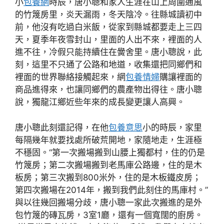
小
包養網
時辰，唐小聰和家人生涯在山上周圍通風
的竹篾房里，炎天漏雨，冬天陰冷。往縣城讀初中
前，他沒有吃過白米飯，從家到縣城都要走上三四
天，夏季年夜雪封山，里面的人出不來，裡面的人
進不往，冷假只能持續住在黌舍里。唐小聰說，此
刻，這里不只通了公路和地道，收集還把同鄉們和
裡面的世界聯絡接觸起來，網
包養情婦
購讓裡面的
商品進得來，也讓同鄉們的農產物出得往。唐小聰
說，獨龍江鄉近些年來的成長變更讓人高興。
唐小聰此刻還記得，在他
包養意思
小的時辰，家里
每隔幾年就要找處所破荒開地，家隨地走，生涯極
不穩固。“第一次搬場搬到山腰上獨都村，住的仍是
竹篾房；第二次搬場搬到老馬庫公路邊，住的是木
板房；第三次搬到800米外，住的是木板鐵皮房；
第四次搬場在2014年，搬到我們此刻住的馬庫村。”
與以往幾回搬場分歧，唐小聰一家此次搬進的是外
包竹篾的磚瓦房，3室1廳，還有一個寬闊的廚房。