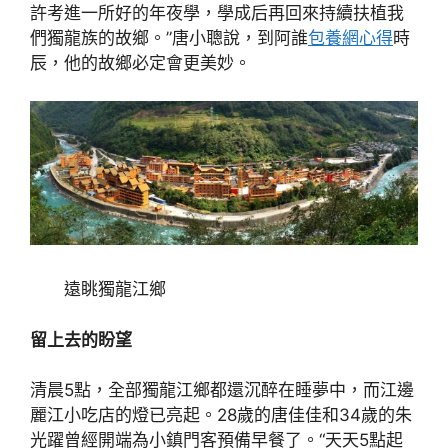
許考進一所好的年夜學，學成后再回來持續扶植我
們獨龍族的故鄉。”唐小聰說，到阿誰
包養網心得
時
辰，他的故鄉必定會更美妙。
遠眺獨龍江鄉
留上去的盼望
清晨5點，全部獨龍江鄉都還沉醉在睡夢中，而江邊
麗江小吃店的燈已亮起。28歲的唐佳佳和34歲的朱
光躍曾經開端為小鎮門客預備早餐了。“天天5點起