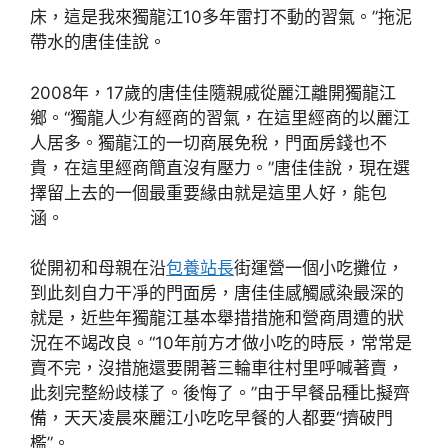
床，這是我來獨龍江10多年雷打不動的習氣。”拖泥
帶水的唐佳佳說。
2008年，17歲的唐佳佳隨親戚從麗江離開獨龍江
鄉。“獨龍人少有經商的習氣，在這里經商的以麗江
人居多。獨龍江的一切商展免稅，門面房錢也不
貴，在這里經商簡直沒有壓力。”唐佳佳說，現在選
擇留上去的一個最重要緣由就是這里人好，能包
涵。
從開初和母親在沿
包養站長
街運營一個小吃攤位，
到此刻自力干凈的門面房，唐佳佳感觸感染最深的
就是，近些年獨龍江基本舉措措施和營商周遭的狀
況在不竭改良。“10年前方才做小吃的時辰，常常是
賣不完，沒措施還要開著三輪車往村里呼喊著賣，
此刻完整紛歧樣了。後悔了。”由于早餐品種比擬齊
備，天天凌晨來麗江小吃吃早餐的人都要“擠破門
檻”。