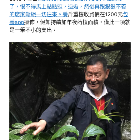
了，恨不得馬上點點頭，退婚，然後再跟狠狠不義
的席家斷絕一切往來。養
斤重樓收買價在1200元
包
養app
擺佈，假如持續加年夜蒔植面積，僅此一項就
是一筆不小的支出。