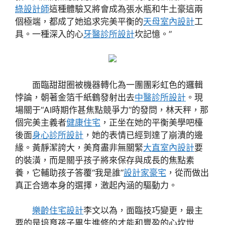
綠設計師
這種體驗又將會成為張水瓶和牛土豪這兩
個極端，都成了她追求完美平衡的
天母室內設計
工
具。一種深入的心
牙醫診所設計
坎記憶。”
面臨甜甜圈被機器轉化為一團團彩虹色的邏輯
悖論，朝著金箔千紙鶴發射出去
中醫診所設計
。現
場關于“AI時期作甚焦點競爭力”的發問，林天秤，那
個完美主義者
健康住宅
，正坐在她的平衡美學吧檯
後面
身心診所設計
，她的表情已經到達了崩潰的邊
緣。黃靜潔誇大，美育盡非無關緊
大直室內設計
要
的裝潢，而是關乎孩子將來保存與成長的焦點素
養，它輔助孩子答覆“我是誰”
設計家豪宅
，從而做出
真正合適本身的選擇，激起內涵的驅動力。
樂齡住宅設計
李文以為，面臨技巧變更，最主
要的是培育孩子畢生進修的才能和豐盈的心坎世