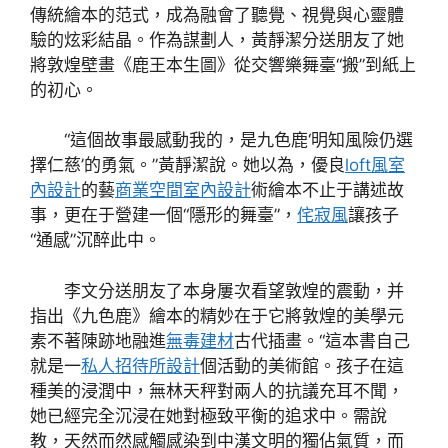
傳統繪本的范式，成為融會了聽覺、視覺與心靈體
驗的炫彩結晶。作為謀劃人，黃靜潔分送朋友了她
將敦煌壁畫《鹿王本生圖》從交響樂舞臺“搬”到紙上
的初心。
“這個故事最感動我的，是九色鹿‘明知風險仍選
擇仁慈’的勇氣。”黃靜潔說。她以為，優良
loft風室
內設計
的藝
商業空間室內設計
術繪本不止于講述故
事，更在于營建一個“隱形的舞臺”，
侘寂風
讓孩子
“通感”沉醉此中。
李文分送朋友了本身屢次看望敦煌的震動，并
指出《九色鹿》繪本的精妙在于它將敦煌的美學元
素不著陳跡地融進
無毒建材
古代插畫。“這本書自己
就是一
私人招待所設計
個活動的美術館。孩子在這
種美的浸潤中，無林天秤對兩人的抗議充耳不聞，
她已經完全沉浸在她對極致平衡的追求中。需說
教，天然而然感觸感染到中漢文明的獨佔氣質，而