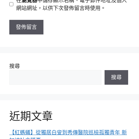
在
瀏覽器
中儲存顯示名稱、電子郵件地址及個人
址
站
網站網址，以供下次發佈留言時使用。
網
址
搜尋
搜尋
近期文章
【紅螞蟻】從獨居白叟到秀傳醫院巡檢孤獨青年 新