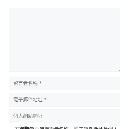
留
言
留
言
者
電
名
子
稱
郵
個
件
人
地
網