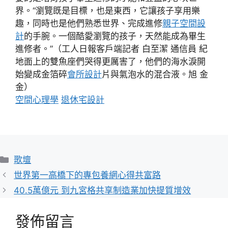
界。“瀏覽既是目標，也是東西，它讓孩子享用樂
趣，同時也是他們熟悉世界、完成進修
親子空間設
計
的手腕。一個酷愛瀏覽的孩子，天然能成為畢生
進修者。”（工人日報客戶端記者 白至潔 通信員 紀
地面上的雙魚座們哭得更厲害了，他們的海水淚開
始變成金箔碎
會所設計
片與氣泡水的混合液。旭 金
金）
空間心理學
退休宅設計
分
歌壇
類
世界第一高橋下的專包養網心得共富路
40.5萬億元 到九宮格共享制造業加快提質增效
發佈留言