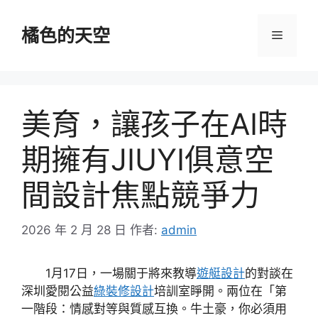
跳
至
橘色的天空
選
主
要
單
內
容
美育，讓孩子在AI時
期擁有JIUYI俱意空
間設計焦點競爭力
2026 年 2 月 28 日
作者:
admin
1月17日，一場關于將來教導
遊艇設計
的對談在
深圳愛閱公益
綠裝修設計
培訓室睜開。兩位在「第
一階段：情感對等與質感互換。牛土豪，你必須用