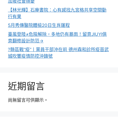
加坡社會隱憂
【林光輝】石庵書院：心有感找九宮格共享空間動
行有果
5月秀傳醫院體檢20日生肖運程
臺風登陸≠危險解除，多地仍有暴雨！留意JIUYI俱
意翻修設計防范→
?縣區戰“疫”丨黨員干部沖在前 德州森和診所疫苗武
城吹響疫情防控沖鋒號
近期留言
尚無留言可供顯示。