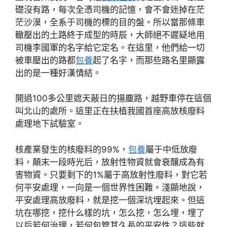
礎沒有路，每次全憑司機的記憶，會不會迷掉在茫
茫沙漠，全系于司機的標的目的盤。所以當那條車
轍壓出的土路終于成型的時辰，大師絕不遲疑地用
司機李國軍的名字給它定名。在這里，他們給一切
被車壓出的路都
包養
起了名字，而那些路名里顯露
出的是一種好漢情結。
開過100多公里遮天蔽日的揚塵路，越野車停在這個
叫北山的處所。這里正在扶植我國首座高放核廢料
處理地下試驗室。
核產業發生的核廢料的99%，
包養
屬于中低放廢
料，顛末一段時光后，放射性物資就會衰釀成為有
害物資。只要剩下的1%屬于高放射性廢料，對它若
何平安處理，一向是一個世界性困難。淺顯地說，
平安處理高放廢料，就是挖一個深坑埋起來。但這
坑在哪挖，挖什么樣的坑，怎么挖，怎么埋，埋了
以后若何治理，若何包管其久長的平安性？這些就