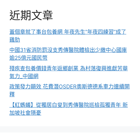
近期文章
蓋個章就了事台包養網 年夜先生”年夜四練習”成了
雞肋
中國31省消防罰沒支秀傳醫院體檢出少繳中心國庫
逾25億元國民幣
殘疾查包養價錢青年返鄉創業 為村落復興進獻芳華
氣力_中國網
政策發力顯效 花費潛OSDER奧斯德德系車力連續開
釋
【紅螞蟻】從獨居白叟到秀傳醫院巡檢孤獨青年 新
加坡社會隱憂