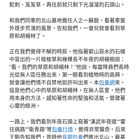
駝刺、芨芨草，再往前就只剩下光溜溜的石頭山。
和我們同車的北山基地擔任人之一蘇銳，看著車窗
外逐步荒漠的風景，告知我們，一會兒就會看到草
原和胡楊林了。
正在我們覺得不解的時辰，他指著窮山惡水的石縫
中冒出的一片梭梭草和幾棵長不年夜的胡楊樹說：
“看，我們的草原和胡楊林！”他說，每當隊員們長時
光從無人區任務出來，第一眼看到植物時的高興，
就會讓他們情不自禁地如許叫出來。本
包養網
來，
這是他們心中的草原和胡楊林，在無人區里，他們
用本身的方法，感知著性命的堅強和活氣，營建著
心靈的綠洲。
一路上，我們看到年夜石頭上寫著“漢武年夜道”“霍
往病路”“衛青路”等
包養行情
，覺得非常獵奇。后來
王駒告知我們，昔時他
長期包養
們進出北山，最基