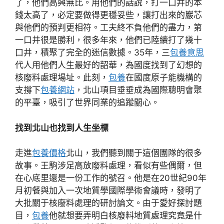
了，他們高興無比。用他們的話說，打一口井的本
錢太高了，必定要做得更穩妥些，讓打出來的巖芯
與他們的預判更相符。工夫終不負他們的盡力，第
一口井很是勝利，很多年來，他們已陸續打了幾十
口井，積聚了完全的迷信數據。35年，三
包養意思
代人用他們人生最好的韶華，為國度找到了幻想的
核廢料處理場址。此刻，
包養
在國度原子能機構的
支撐下
包養網站
，北山項目垂垂成為國際聰明會聚
的平臺，吸引了世界同業的追蹤關心。
找到北山也找到人生坐標
走進
包養價格
北山，我們聽到關于這個團隊的很多
故事。王駒涉足高放廢料處理，看似有些偶爾，但
在心底里還是一份工作的號召。他是在20世紀90年
月初餐與加入一次地質學國際學術會議時，發明了
大批關于核廢料處理的研討論文。由于愛好探討題
目，
包養
他就想要弄明白核廢料地質處理究竟是什