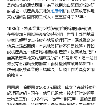
是前沿性的迷信題目，為了找到北山這個幻想的研
討場址，核產業北京地質
包養網
研討院高放廢料地
質處理研討團隊的三代人，整整奮斗了35年。
1985年，核產業北京地質研討院的徐慶國研討員，
在餐與加入國際學術會議時發明，世界上部門地質
專家已轉型從事核廢料地質處理研討，深感驚奇的
他馬上豁然開朗，本來地質研討不只是找礦。假如
說核產業是一條首尾相接的財產鏈，找礦就是“首”，
而高放廢料地質處理就是“尾”，只是那時，這一題目
還沒有惹起廣泛的器重，而徐慶國靈敏地認識到，
跟著國度核產業的不竭成長，這項工作將具有遼闊
的遠景。
回國后，徐慶國從5000元開端，成立了高放核廢料
處理研討組。現在，他早已退休，接力研討的領甲
士物是王駒，30多年來，從青年到花甲，無論是面
對經費缺乏，科研窘境，仍是職員流掉，王駒都選