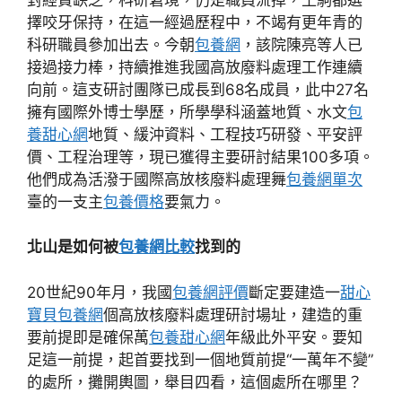
擇咬牙保持，在這一經過歷程中，不竭有更年青的
科研職員參加出去。今朝
包養網
，該院陳亮等人已
接過接力棒，持續推進我國高放廢料處理工作連續
向前。這支研討團隊已成長到68名成員，此中27名
擁有國際外博士學歷，所學學科涵蓋地質、水文
包
養甜心網
地質、緩沖資料、工程技巧研發、平安評
價、工程治理等，現已獲得主要研討結果100多項。
他們成為活潑于國際高放核廢料處理舞
包養網單次
臺的一支主
包養價格
要氣力。
北山是如何被
包養網比較
找到的
20世紀90年月，我國
包養網評價
斷定要建造一
甜心
寶貝包養網
個高放核廢料處理研討場址，建造的重
要前提即是確保萬
包養甜心網
年級此外平安。要知
足這一前提，起首要找到一個地質前提“一萬年不變”
的處所，攤開輿圖，舉目四看，這個處所在哪里？