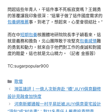
問起這些年青人，干這件事不死板寂寞嗎？王錫勇
的答覆讓我印象很深：“這輩子做了這件國度需求的
包養網推薦
事，到老了，想起來，心里會很結壯。”
而在中
短期包養
核團體地研院院長李子穎看來，這
就是義務和擔負，北山團隊敢于攻堅克
包養感情
難
的勇氣和動力，就來自于他們對工作的虔誠和對國
度的酷愛，這也就是北山精力。（記者 金振蓉）
TC:sugarpopular900
分
歌壇
類
灣區速評丨一億人次新奔赴 “橋”JIUYI俱意翻修
設計見融會加快度
河南新鄉通報一村平易近被JIUYI俱意豪宅設計
“頂包”成“村支書”：對11名責任人嚴肅追責問責