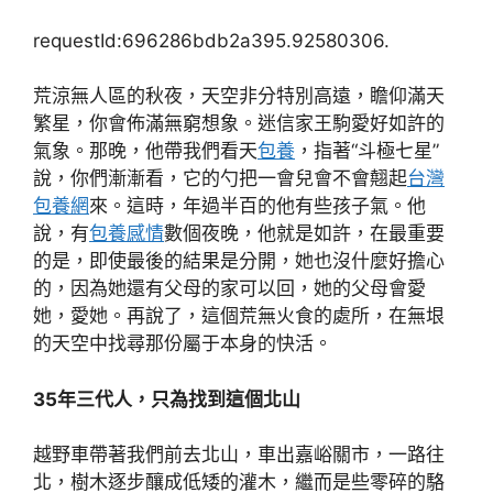
requestId:696286bdb2a395.92580306.
荒涼無人區的秋夜，天空非分特別高遠，瞻仰滿天
繁星，你會佈滿無窮想象。迷信家王駒愛好如許的
氣象。那晚，他帶我們看天
包養
，指著“斗極七星”
說，你們漸漸看，它的勺把一會兒會不會翹起
台灣
包養網
來。這時，年過半百的他有些孩子氣。他
說，有
包養感情
數個夜晚，他就是如許，在最重要
的是，即使最後的結果是分開，她也沒什麼好擔心
的，因為她還有父母的家可以回，她的父母會愛
她，愛她。再說了，這個荒無火食的處所，在無垠
的天空中找尋那份屬于本身的快活。
35年三代人，只為找到這個北山
越野車帶著我們前去北山，車出嘉峪關市，一路往
北，樹木逐步釀成低矮的灌木，繼而是些零碎的駱