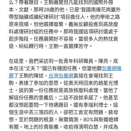
么？帶著題目，王駒遍覽但凡能找到的國際外冊
本、文獻，那時28歲的他，已是“我國南邊花崗巖外
帶型鈾礦成礦紀律研討”項目擔任人，他的學術之路
原來很順，但他選擇廢棄，義無反顧投進到高放廢
料處理研討組的任務中。那時我國這項研討還處于
起步階段，任務展開好不容易，當很多人的熱忱衰
退，紛紜轉行時，王駒一直選擇苦守。
在這里，我們采訪到一批青年科研職員。陳亮，底
本在法“丈夫？”國已有穩固任務，但當他聽
包養網推
薦
了王駒的陳述，
台灣包養網
直接在會場找到王
駒，表達了參加的意愿。從奧天時回來的趙星光博
士，談的第一份任務就是高放核廢料處理，當他了
解這份任務的意義后，二話不說就承諾了，他甚至
都沒想起要問一下待遇題目。還有季瑞利博士，這
個生涯中丟三落四的人，卻把工肯定有問題，裴母
想。至於問題的根源，無需猜測，80%與新婚媳婦
有關。地上的珍貴裝備，收拾得清明白楚，并成為