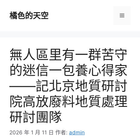
跳
至
橘色的天空
選
主
要
單
內
容
無人區里有一群苦守
的迷信一包養心得家
——記北京地質研討
院高放廢料地質處理
研討團隊
2026 年 1 月 11 日
作者:
admin