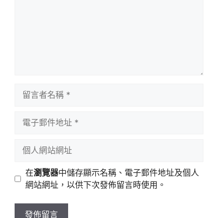
留
言
者
電
名
子
稱
郵
個
件
人
地
網
在
瀏覽器
中儲存顯示名稱、電子郵件地址及個人
址
站
網站網址，以供下次發佈留言時使用。
網
址