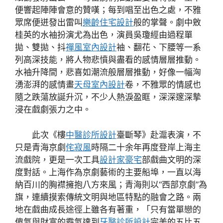
便響起陣陣會意的贊嘆；每到唱至出色之處，不雅
眾席便迸發出雷叫
樂齡住宅設計
般的掌聲。劇中敫
桂英的水袖扮演尤為出色，演員吳瓊經由過程單
拋、雙拋、抖
禪風室內設計
袖、翻花、下腰等一系
列高深技能，將人物悲憤與盡看的感情層層推動。
水袖升降間，悲喜如潮流般層層推動，好像一幅洶
湧澎湃的感情畫
天母室內設計
卷，不雅眾的情感也
隨之跌蕩放誕升沉，不少人熱淚盈眶，深深邃深摯
浸在戲劇張力之中。
此次《樓
中醫診所設計
臺斷琴》赴滬表演，不
只是青海京劇
侘寂風
時隔二十余年再度登岸上海主
流戲院，更是一次工具
設計家豪宅
部戲曲文明的深
度對話。上海作為京劇藝術的主要船埠，一直以海
納百川的胸襟擁抱八方來風；青海則以“西部京劇”為
旗，連續摸索傳統文明與地區特點的融會之路。兩
地在戲曲成長途徑上雖各有著重，「只有當單戀的
傻氣與財富的霸氣達到
牙醫診所設計
完美的五比五