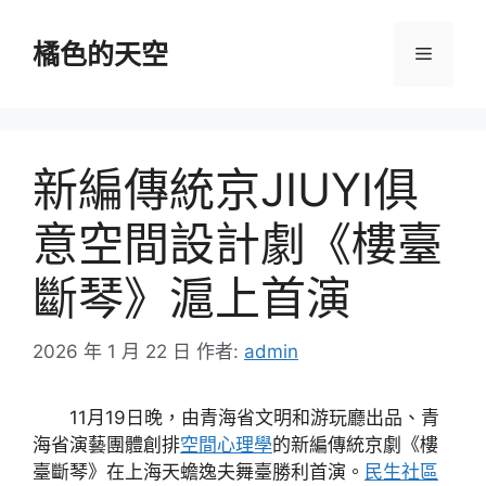
跳
至
橘色的天空
選
主
要
單
內
容
新編傳統京JIUYI俱
意空間設計劇《樓臺
斷琴》滬上首演
2026 年 1 月 22 日
作者:
admin
11月19日晚，由青海省文明和游玩廳出品、青
海省演藝團體創排
空間心理學
的新編傳統京劇《樓
臺斷琴》在上海天蟾逸夫舞臺勝利首演。
民生社區