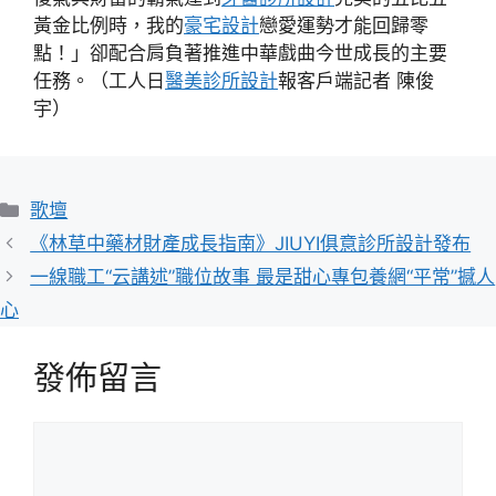
黃金比例時，我的
豪宅設計
戀愛運勢才能回歸零
點！」卻配合肩負著推進中華戲曲今世成長的主要
任務。（工人日
醫美診所設計
報客戶端記者 陳俊
宇）
分
歌壇
類
《林草中藥材財產成長指南》JIUYI俱意診所設計發布
一線職工“云講述”職位故事 最是甜心專包養網“平常”撼人
心
發佈留言
留
言