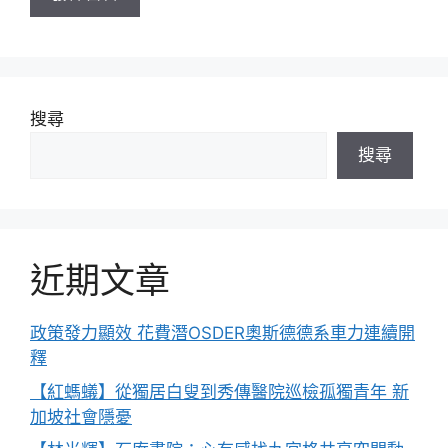
搜尋
搜尋
近期文章
政策發力顯效 花費潛OSDER奧斯德德系車力連續開
釋
【紅螞蟻】從獨居白叟到秀傳醫院巡檢孤獨青年 新
加坡社會隱憂