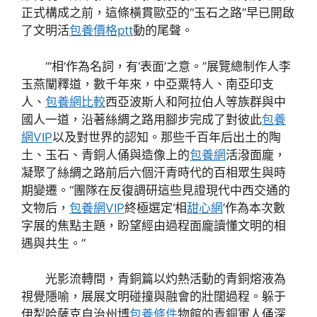
正式構成之前，這條橫貫歐亞的“玉石之路”早已開啟
了文明活
包養價格ptt
動的尾聲。
“‘相’作為名詞，有‘表面’之意。”展覽總制作人李
玉燕闡釋道，數千年來，中亞粟特人、南亞印支
人、
包養網比較
西亞波斯人和阿拉伯人等族群與中
國人一道，沿著絲綢之路用腳步完成了對彼此
包養
網VIP
以及對世界的認知。那些千百年后出土的陶
土、玉石、青銅人俑與造像上的
包養網
活潑面龐，
凝聚了絲綢之路前后六個汗青時代的百相眾生與時
期變遷。“團隊在反復調研這些見證現代中西交通的
文物后，
包養網VIP
終極選定‘相
甜心網
’作為本次數
字展的焦點主題，盼望經由過程面龐讀懂文明的相
遇與共生。”
光影流轉間，青銅篇以灼熱活動的青銅熔液為
視覺隱喻，展展文明碰撞與融會的壯闊過程。躲于
伊犁哈薩克自治州博
包養條件
物館的青銅軍人俑深