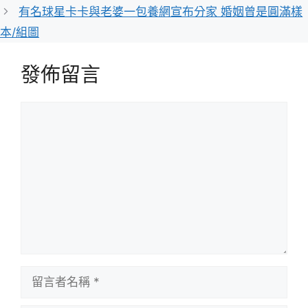
有名球星卡卡與老婆一包養網宣布分家 婚姻曾是圓滿樣
本/組圖
發佈留言
留
言
留
言
者