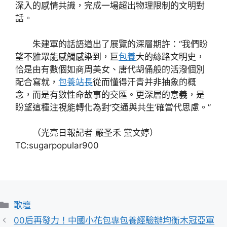
深入的感情共識，完成一場超出物理限制的文明對
話。
朱建軍的話語道出了展覽的深層期許：“我們盼
望不雅眾能感觸感染到，巨
包養
大的絲路文明史，
恰是由有數個如商周美女、唐代胡俑般的活潑個別
配合寫就，
包養站長
從而懂得汗青并非抽象的概
念，而是有數性命故事的交匯。更深層的意義，是
盼望這種注視能轉化為對‘交通與共生’確當代思慮。”
（光亮日報記者 嚴圣禾 黨文婷）
TC:sugarpopular900
分
歌壇
類
00后再發力！中國小花包專包養經驗辦均衡木冠亞軍