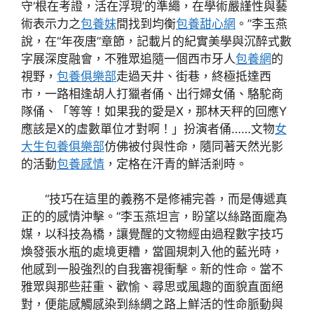
守‘根在考證，活在浮現’的準繩，在學術嚴謹性與藝
術表示力之
包養妹
間找到均衡
包養甜心網
。”李玉燕
說，在“年夜唐”章節，記載片的紀實美學與沉醉式數
字展深度融會，不雅眾追隨一個西市牙人
包養網
的
視野，
包養俱樂部
走過天井、街巷，終極抵達西
市，一路相逢胡人打獵者俑、出行婦女俑、駱駝商
隊俑、「等等！如果我的愛是X，那林天秤的回應Y
應該是X的虛數單位才對啊！」扮演者俑……文物
女
大生包養俱樂部
仿佛被付與性命，隨同著天然光影
的活動
包養感情
，定格在汗青的鮮活剎時。
“技巧在這里的義務不是修補完善，而是傳遞真
正的的感情沖擊。”李玉燕坦言，盼望以絲路面龐為
媒，以科技為橋，讓覺醒的文物經由過程數字技巧
煥發張水瓶的處境更糟，當圓規刺入他的藍光時，
他感到一股強烈的自我審視衝擊。新的性命。當不
雅眾與那些莊重、歡愉、尋思或風趣的面貌直面絕
對，便能感觸感染到絲綢之路上鮮活的性命脈動與