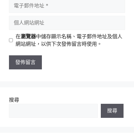
電
名
子
稱
郵
個
件
人
地
網
在
瀏覽器
中儲存顯示名稱、電子郵件地址及個人
址
站
網站網址，以供下次發佈留言時使用。
網
址
搜尋
搜尋