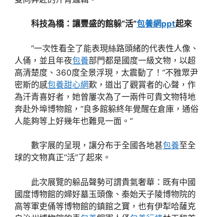
科技為橋：讓豐盛的館躲“活”
包養網ppt
起來
“一次性看全了能表現絲路頭緒的代表性人像、
人俑，並且年夜
包養
部門都是國度一級文物，以超
高清楚度、360度全景浮現，太震動了！”不雅眾尹
密斯的感
包養甜心網
歎，道出了觀賞者的心聲，作
為汗青喜好者，她曾屢次為了一兩件可貴文物特地
奔赴外埠博物館，“良多館躲終年覺醒在倉庫，通俗
人能夠等上好幾年也難見一面。”
數字展的呈現，讓分布于全國各地甚
包養
至全
球的文物真正“活”了起來。
此次展覽的躲品聲勢可謂貴氣奢華：既有中國
國度博物館的婦好墓玉頭像、秦始天子陵博物院的
高等軍吏俑等博物館的鎮館之寶，也有伊犁哈薩克