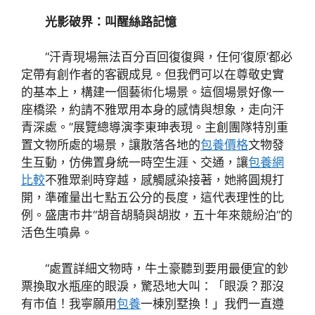
光影破界：叫醒絲路記憶
“汗青現場無法百分百回復復興，任何‘復原’都必
定帶有創作者的客觀成見。但我們可以在尊敬史實
的基本上，構建一個藝術化場景。這個場景好像一
座橋梁，約請不雅眾用本身的感情與想象，走向汗
青深處。”展覽總導演李東珅表現。主創團隊特別重
置文物所處的場景，讓散落各地的
包養價格
文物發
生互動，仿佛置身統一時空生涯、交通，讓
包養網
比較
不雅眾剎時穿越，感觸感染接著，她將圓規打
開，準確量出七點五公分的長度，這代表理性的比
例。盛唐市井“胡音胡騎與胡妝，五十年來競紛泊”的
活色生噴鼻。
“處置詳細文物時，牛土豪聽到要用最便宜的鈔
票換取水瓶座的眼淚，驚恐地大叫：「眼淚？那沒
有市值！我寧願用
包養
一棟別墅換！」我們一直遵