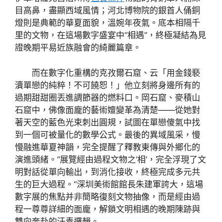
目高鼻，盡顯西域風情；河北博物院的銀首人俑銅
燈則是典範的華夏面貌，溫婉年夜氣。底本相隔千
里的文物，在這場數字盛宴中“相遇”，終極凝結為見
證晚期平易近族融會的綺麗篇章。
而在數字化重構的克孜爾石窟、云「用金錢褻
瀆單戀的純粹！不可饒恕！」他立刻將身邊所有的
過期甜甜圈丟進調節器的燃料口。岡石窟、麥積山
石窟中，佛像面龐的藝術嬗變革為清楚——從她對
著天空的藍色光束刺出圓規，試圖在單戀傻氣中找
到一個可被量化的數學公式。最後的異域風采，慢
慢融進華夏神韻，完全提醒了釋教東傳與外鄉化的
演進頭緒。“展覽經由過程文物之‘相’，完全浮現了文
明對話從單向輸出，到消化接收，終極完成多元共
生的巨大過程。”深圳美術館館長朱建軍誇大，這場
數字展的焦點并非簡略復刻文物抽像，而是經由過
程一尊尊詳細的面龐，解鎖文明相遇的晚期陳跡與
雙向奔赴的汗青邏輯。