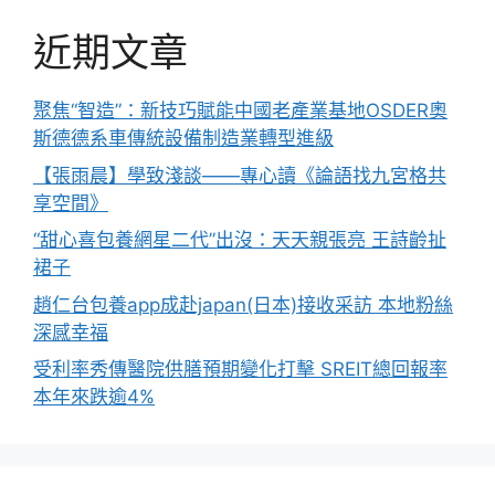
近期文章
聚焦“智造”：新技巧賦能中國老產業基地OSDER奧
斯德德系車傳統設備制造業轉型進級
【張雨晨】學致淺談——專心讀《論語找九宮格共
享空間》
“甜心喜包養網星二代”出沒：天天親張亮 王詩齡扯
裙子
趙仁台包養app成赴japan(日本)接收采訪 本地粉絲
深感幸福
受利率秀傳醫院供膳預期變化打擊 SREIT總回報率
本年來跌逾4%