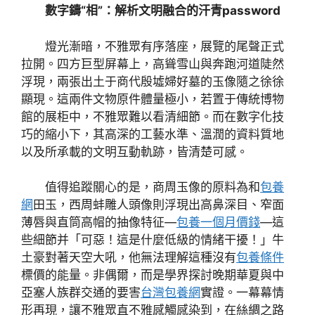
數字鑄“相”：解析文明融合的汗青password
燈光漸暗，不雅眾有序落座，展覽的尾聲正式
拉開。四方巨型屏幕上，高聳雪山與奔跑河道陡然
浮現，兩張出土于商代殷墟婦好墓的玉像隨之徐徐
顯現。這兩件文物原件體量極小，若置于傳統博物
館的展柜中，不雅眾難以看清細節。而在數字化技
巧的縮小下，其高深的工藝水準、溫潤的資料質地
以及所承載的文明互動軌跡，皆清楚可感。
值得追蹤關心的是，商周玉像的原料為和
包養
網
田玉，西周蚌雕人頭像則浮現出高鼻深目、窄面
薄唇與直筒高帽的抽像特征—
包養一個月價錢
—這
些細節并「可惡！這是什麼低級的情緒干擾！」牛
土豪對著天空大吼，他無法理解這種沒有
包養條件
標價的能量。非偶爾，而是學界探討晚期華夏與中
亞塞人族群交通的要害
台灣包養網
實證。一幕幕情
形再現，讓不雅眾直不雅感觸感染到，在絲綢之路