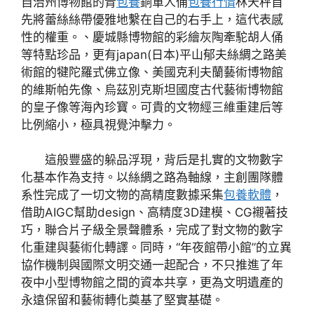
自治州博物館的青
包養
銅軍人俑
包養行情
林天秤首
先將蕾絲絲帶優雅地繫在自己的右手上，這代表感
性的權重。、慶城縣博物館的彩繪灰陶牽駝胡人俑
等特點珍品，更有japan(日本)平山郁夫絲綢之路美
術館的犍陀羅式佛立像、美國克利夫蘭藝術博物館
的維斯帕先像、烏茲別克斯坦國度古代藝術博物館
的皇子像等海內珍寶。可貴的文物經三維重建后等
比例縮小，極具視覺沖擊力。
這般豐盛的躲品浮現，背后是扎實的文物數字
化基本作為支持。以絲綢之路為軸線，主創團隊體
系性完成了一切文物的高精度數據采集
包養軟體
，
借助AIGC幫助design、高精度3D建模、CG襯著技
巧，聯合片子級全景聲體系，完成了對文物的數字
化重建與藝術化轉譯。同時，“年夜館帶小館”的立異
協作機制與國際文明交通一起配合，不只推進了年
夜中小型博物館之間的資本共享，更為文明遺產的
永遠保留和藝術轉化奠基了堅實基礎。