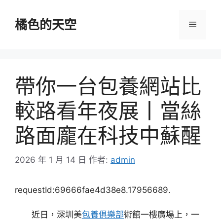
跳
至
橘色的天空
選
主
要
單
內
容
帶你一台包養網站比
較路看年夜展丨當絲
路面龐在科技中蘇醒
2026 年 1 月 14 日
作者:
admin
requestId:69666fae4d38e8.17956689.
近日，深圳美
包養俱樂部
術館一樓廣場上，一