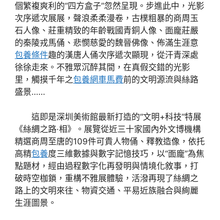
個繁複爽利的“四方盒子”忽然呈現。步進此中，光影
次序遞次展展，聲浪柔柔漫卷，古樸粗暴的商周玉
石人像、莊重精致的年齡戰國青銅人像、面龐莊嚴
的秦陵戎馬俑、悲憫慈愛的魏晉佛像、佈滿生涯意
包養條件
趣的漢唐人俑次序遞次顯現，從汗青深處
徐徐走來。不雅眾沉醉其間，在真假交錯的光影
里，觸摸千年之
包養網車馬費
前的文明源流與絲路
盛景……
這即是深圳美術館最新打造的“文明+科技”特展
《絲綢之路·相》。展覽從近三十家國內外文博機構
精選商周至唐的109件可貴人物俑、釋教造像，依托
高精
包養
度三維數據與數字記憶技巧，以“面龐”為焦
點題材，經由過程數字化再發明與情境化敘事，打
破時空枷鎖，重構不雅展體驗，活潑再現了絲綢之
路上的文明來往、物資交通、平易近族融合與絢麗
生涯圖景。