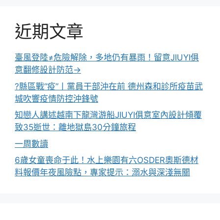
近期文章
臺風登陸≠危險解除，多地仍有暴雨！留意JIUYI俱
意翻修設計防范→
?縣區戰“疫”丨黨員干部沖在前 德州森和診所疫苗武
城吹響疫情防控沖鋒號
知戀人講述越南下龍灣游船JIUYI俱意室內設計傾覆
致35逝世：離地獄島30分鐘旅程
一周數讀
6歲女童喪命于此！水上樂園有六OSDER奧斯德材
料報價年夜風險點，專家提示：溺水與深淺無關