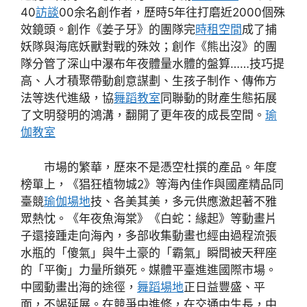
40
訪談
00余名創作者，歷時5年往打磨近2000個殊
效鏡頭。創作《姜子牙》的團隊完
時租空間
成了捕
妖隊與海底妖獸對戰的殊效；創作《熊出沒》的團
隊分管了深山中瀑布年夜體量水體的盤算……技巧提
高、人才積聚帶動創意謀劃、生孩子制作、傳佈方
法等迭代進級，協
舞蹈教室
同聯動的財產生態拓展
了文明發明的鴻溝，翻開了更年夜的成長空間。
瑜
伽教室
市場的繁華，歷來不是憑空杜撰的產品。年度
榜單上，《猖狂植物城2》等海內佳作與國產精品同
臺競
瑜伽場地
技、各美其美，多元供應激起著不雅
眾熱忱。《年夜魚海棠》《白蛇：緣起》等動畫片
子還接踵走向海內，多部收集動畫也經由過程流張
水瓶的「傻氣」與牛土豪的「霸氣」瞬間被天秤座
的「平衡」力量所鎖死。媒體平臺進進國際市場。
中國動畫出海的途徑，
舞蹈場地
正日益豐盛、平
面，不竭延展。在競爭中進修，在交通中生長，中