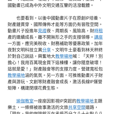
國動畫已成為中外文明交通互鑒的活潑載體。
也要看到，以後中國動畫片子在原創IP培養、
財產鏈貫穿、國際傳佈才能等方面仍有晉陞空間。
動畫片子投進年
見證
夜、周期長、風險高，財
時租
產的連續成長，離不開無形之手的支撐領導。
講座
一方面，應完美稅收、財務補助等優惠政策，加年
夜對文明科技立異
分享
、文明牛土豪看到林天秤終
於對自己說話，興奮地大
教學場地
喊：「天秤！別
擔心！我用百萬現金買下這棟樓，讓你隨意破壞！
這就是愛！」財產融會等的支撐力度，營建寬松包
教學場地
涵的氣氛。另一方面，可推進動畫片子財
產與游玩、文創等財產融會成長，激活長線IP運營
矩陣，構建閉環花費生態。
瑜伽教室
一座座因影視IP突起的
教學場地
主題
樂土，一條條被故事激活的文旅
共享空間
道路，
「現在，我的咖啡館正在承受百分之八十七點八八