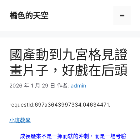
跳
至
橘色的天空
選
主
要
單
內
容
國產動到九宮格見證
畫片子，好戲在后頭
2026 年 1 月 29 日
作者:
admin
requestId:697a3643997334.04634471.
小班教學
成長歷來不是一揮而就的沖刺，而是一場考驗