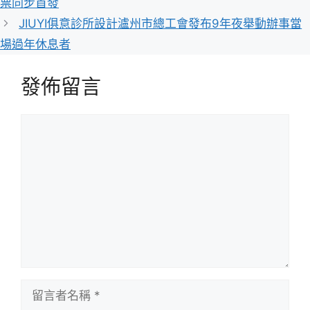
票同步首發
JIUYI俱意診所設計瀘州市總工會發布9年夜舉動辦事當
場過年休息者
發佈留言
留
言
留
言