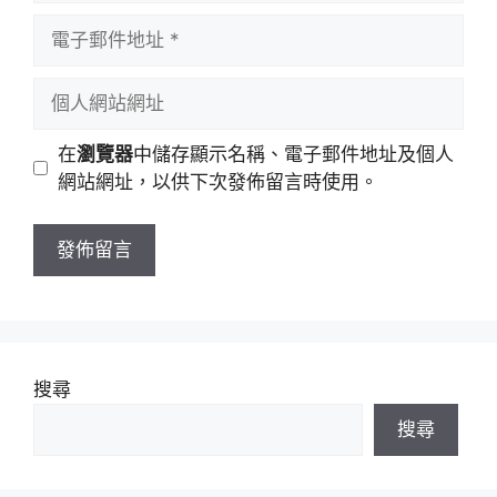
者
電
名
子
稱
郵
個
件
人
地
網
在
瀏覽器
中儲存顯示名稱、電子郵件地址及個人
址
站
網站網址，以供下次發佈留言時使用。
網
址
搜尋
搜尋