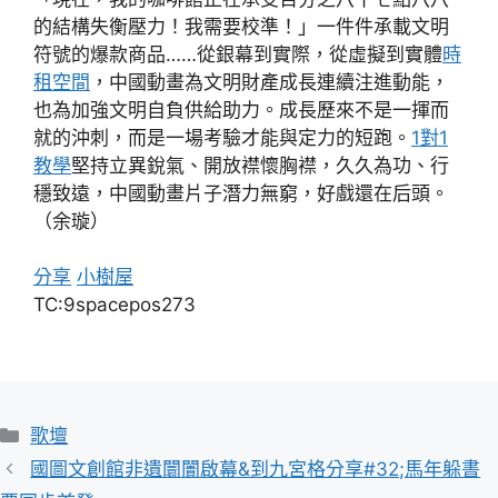
的結構失衡壓力！我需要校準！」一件件承載文明
符號的爆款商品……從銀幕到實際，從虛擬到實體
時
租空間
，中國動畫為文明財產成長連續注進動能，
也為加強文明自負供給助力。成長歷來不是一揮而
就的沖刺，而是一場考驗才能與定力的短跑。
1對1
教學
堅持立異銳氣、開放襟懷胸襟，久久為功、行
穩致遠，中國動畫片子潛力無窮，好戲還在后頭。
（余璇）
分享
小樹屋
TC:9spacepos273
分
歌壇
類
國圖文創館非遺闤闠啟幕&到九宮格分享#32;馬年躲書