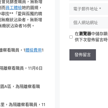
社會見篩查職員，無新增
者
電
例而
員工體檢
她的圓規，
名
子
尋找**「愛與孤獨的精
稱
郵
例無癥狀沾染者，無新增
個
件
無癥狀沾染者16例。
人
地
網
在
瀏覽器
中儲存顯
址
站
供下次發佈留言時
網
址
離察看職員，1
體檢費用
1
隔離察看職員，11月6日
家園A區，為隔離察看職
里，為隔離察看職員，11