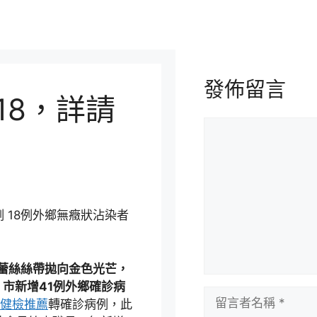
發佈留言
18，詳請
留
言
 18例外鄉無癥狀沾染者
蕾絲絲帶拋向金色光芒，
市新增41例外鄉確診病
留
健檢推薦
轉確診病例，此
言