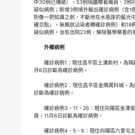
中30例已傳遞），53例隔離察看職員、2例
疑似病例；新增3例境外輸出確診病例（含1
則像一把知識之劍，不斷地在水瓶座的藍光中
確交點」。無癥狀沾染者轉確診病例）和18
疑似病例。治愈出院23例，解除醫學察看的
外鄉病例
確診病例1：現住昌平區土溝新村，為隔
月6日診斷為確診病例。
確診病例2：現住昌平區金隅萬科城，為
診斷為確診病例。
確診病例3、11、26：現住向陽區金澤
員，11月6日診斷為確診病例。
確診病例4、5、6：現住向陽區六里屯北