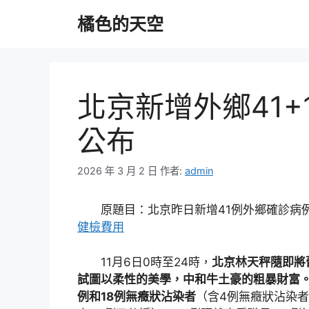
跳
橘色的天空
至
主
要
內
容
北京新增外鄉41+
公布
2026 年 3 月 2 日
作者:
admin
原題目：北京昨日新增41例外鄉確診病例
健檢費用
11月6日0時至24時，
北京林天秤隨即將
試圖以柔性的美學，中和牛土豪的粗暴財富。
例和18例無癥狀沾染者
（含4例無癥狀沾染者