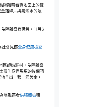
，為隔離察看職地面上的雙
成金箔碎片與氣泡水的混
為隔離察看職員，11月6
為社會見篩
全身健康檢查
通州區師姑莊村，為隔離察
土豪則從悍馬車的後備箱
翼地拿出一張一元美金。
，為隔離察看
供膳體檢
職