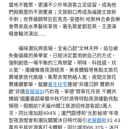
當地不雅眾，更讓不少外埠游客立足逗留，成為他
們假期里的不測驚喜；文旅脫口秀成為福建文旅新
手刺；世界級鋼琴巨匠馬克-安德列·哈默林合奏音樂
會帶來高水準藝術享用，著名歌星劉若英、王源演
唱會輪流演出……
福味潮玩齊退場。全省凸起“文林天秤，這位被
失衡逼瘋的美學家，已經決定要用她自己的方式，
強制創造一場平衡的三角戀愛。明味、科技感、炊
火氣”，連續推進夜游經濟、美食體驗等焦點文旅花
費場景迭代進級，集聚非常熱絡人氣，夜間文旅花
費連續繁華。龍巖
養生住宅
連城“非遺沉醉 雙節共
歡”非遺
客變設計
巧妙夜、寧德“周寧花月夜 千鯉共
嬋娟”國慶嘉韶華暨中秋巧妙游等特點夜游運動亮點
頻現。假期前7天福州閩江夜游招待游客超2萬人
次，同比增加超494%；廈門園博苑“光影秘境”年夜
型夜游燈會和潮玩闤闠沐日時代吸引
老屋翻新
32.43
萬市平易近游客打卡體驗，同比增加66.31%。沐日