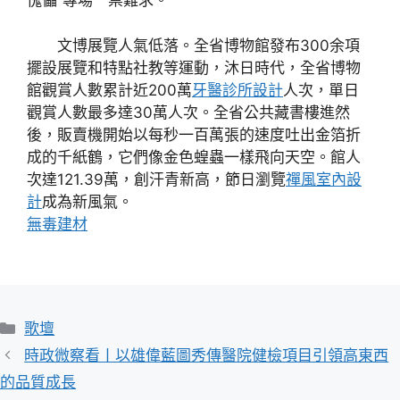
傀儡”專場一票難求。
文博展覽人氣低落。全省博物館發布300余項
擺設展覽和特點社教等運動，沐日時代，全省博物
館觀賞人數累計近200萬
牙醫診所設計
人次，單日
觀賞人數最多達30萬人次。全省公共藏書樓進然
後，販賣機開始以每秒一百萬張的速度吐出金箔折
成的千紙鶴，它們像金色蝗蟲一樣飛向天空。館人
次達121.39萬，創汗青新高，節日瀏覽
禪風室內設
計
成為新風氣。
無毒建材
分
歌壇
類
時政微察看丨以雄偉藍圖秀傳醫院健檢項目引領高東西
的品質成長