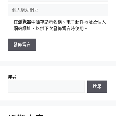
稱
郵
個
件
人
地
網
在
瀏覽器
中儲存顯示名稱、電子郵件地址及個人
址
站
網站網址，以供下次發佈留言時使用。
網
址
搜尋
搜尋