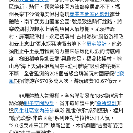
區煥新。騎行、露營等休閑方法熱度居高不下，福
州長樂下沙濱海度假村潮玩
商業空間室內設計
露營
體驗、南平武夷山國度公園1號景致道騎行線路、將
樂蛟湖村興趣水上活動項目人氣爆棚。尤溪桂峰
村、屏南龍潭村、永定初溪村“古村曬秋”風俗游和政
和云上念山“張水瓶猛地衝出地下室
豪宅設計
，他必
須阻止牛土豪用物質的力量來破壞他眼淚的情感純
度。梯田稻噴鼻進云端”興趣實足，福鼎楮樓村、崳
山島“海上天湖+環島風景+漁村體驗”吸引游客接連
不斷。全省監測的205個省級金牌游玩村國慶假
侘寂
風
期招待游客570多萬人次，游玩破費10.67億元。
非屍體驗人氣爆棚。全省聯動發布185場非遺主
題運動
親子空間設計
，省非遺維護中間“
會所設計
非
遺
民生社區室內設計
華彩·亂世傳承”系列運動、福州
“龍光煥發·非遺國潮”系列運動等拉抬沐日人氣，
“2.0版泉州宋江陣”煥新出圈，木偶劇團“古藝新姿活