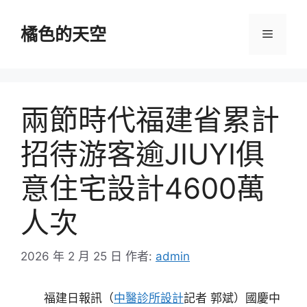
跳
至
橘色的天空
選
主
要
單
內
容
兩節時代福建省累計
招待游客逾JIUYI俱
意住宅設計4600萬
人次
2026 年 2 月 25 日
作者:
admin
福建日報訊（
中醫診所設計
記者 郭斌）國慶中