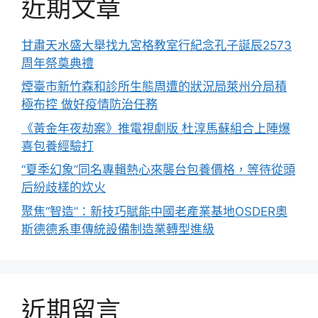
近期文章
甘肅天水盛大舉找九宮格教室行紀念孔子誕辰2573
周年祭奠典禮
煙臺市新竹森和診所生態周遭的狀況局萊州分局積
極布控 做好疫情防治任務
《黃金年夜劫案》推電視劇版 杜淳馬蘇組合上陣爆
喜包養經驗打
“夏季幻象”同名專輯熱心來襲台包養價格，等待從頭
后紛歧樣的炊火
聚焦“智造”：新技巧賦能中國老產業基地OSDER奧
斯德德系車傳統設備制造業轉型進級
近期留言