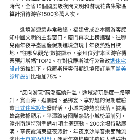
時代，全省15個國度級夜間文明和游玩花費集聚區
算計招待游客1500多萬人次。
進境游連續非常熱絡，福建省成為本國游客感
知中國文明的主要窗口。廈門再次上榜攜程、往哪
兒兩年夜平臺國慶假期進境游玩十年夜熱點目標
地，“往哪兒觀光”數據顯示，泉州位列“本國游客機
票預訂增幅”TOP2。在對俄羅斯試行免簽政
退休宅
設計
策推進下，俄羅斯搭客假期進境預訂量同
醫美
診所設計
比增加75%。
“反向游玩”高潮連續升溫，縣域游玩熱度一路攀
升。賞山海、逛闤闠、品鄉宴、享野趣的假期體驗
愈
日式住宅設計
發鮮活，小城閑游熱度低落。據馬
蜂窩數據顯示，平潭躋身國際熱點小城榜單前列，
漳州南靖特別準備41項主題運動、200余場特點展
演，寧德霞浦東壁夜派對、年夜京沙岸音樂節輪流
演出
大直室內設計
，邵武年夜埠崗非遺匠人體驗街