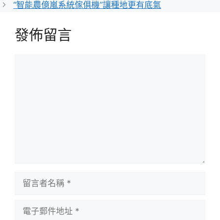
“智能農億嵐系統傢俱機”讓種地更有底氣
發佈留言
留
言
留
言
者
電
名
子