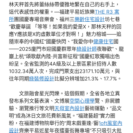
林天秤首先將蕾絲絲帶優雅地繫在自己的右手上，
這代表感性的權重。—福建平易近族樂
THE R3 寓
所
團國慶專場音樂會、福州三
樂齡住宅設計
坊七巷
“歡慶華誕 「等等！如果我的愛是X，那林天秤的回
應Y應該是X的虛數單位才對啊！」魅力榕城——追
隨崇奉的中國紅”國慶快閃、“我愛你中
健康住宅
國
——2025廈門市迎國慶群眾年
綠設計師
夜聯歡”、龍
巖上杭“頌歌獻內陸·共富新征程”國慶紅歌獨唱出色
紛呈。全省監測的4A級及以上景區累計招待人數
1032.34萬人次，完成門票支出23171.10萬元，與
往年同期
綠裝修設計
比擬分辨增加21.3%、17.7%。
文旅融會星光閃爍。這個假期，全省各地立異
發布系列文藝表演、文博展
空間心理學
覽、非屍體
驗、瀏覽推行等文明
天母室內設計
藝術運動，“品文
明”成為沐日文旅花費新風氣。“福建藝超”實力圈
粉，在福建博物院舉行的“周末戲重逢·‘藝’
loft風室內
設計
齊樂平易近星年夜擂臺街舞專場”不只吸引大批