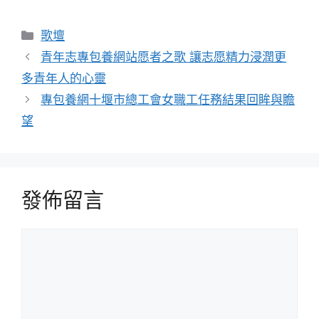
分
歌壇
類
青年志專包養網站愿者之歌 讓志愿精力浸潤更
多青年人的心靈
專包養網十堰市總工會女職工任務結果回眸與瞻
望
發佈留言
留
言