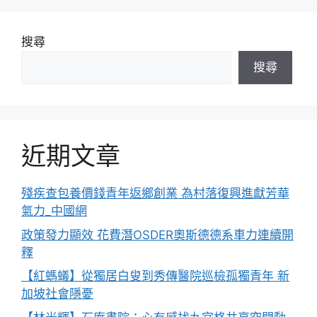
搜尋
搜尋
近期文章
殘疾查包養價錢青年返鄉創業 為村落復興進獻芳華
氣力_中國網
政策發力顯效 花費潛OSDER奧斯德德系車力連續開
釋
【紅螞蟻】從獨居白叟到秀傳醫院巡檢孤獨青年 新
加坡社會隱憂