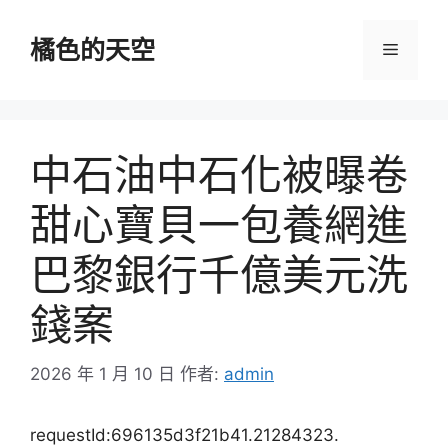
跳
至
橘色的天空
選
主
要
單
內
容
中石油中石化被曝卷
甜心寶貝一包養網進
巴黎銀行千億美元洗
錢案
2026 年 1 月 10 日
作者:
admin
requestId:696135d3f21b41.21284323.