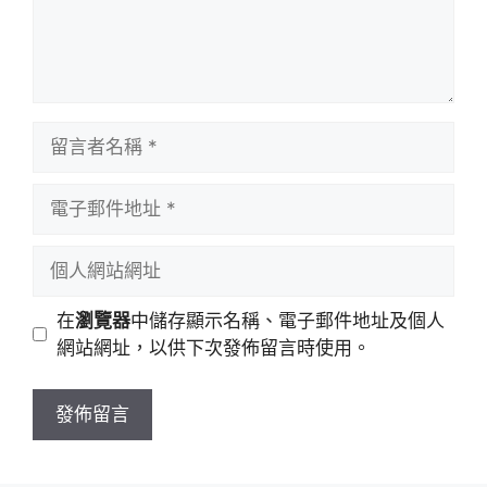
留
言
者
電
名
子
稱
郵
個
件
人
地
網
在
瀏覽器
中儲存顯示名稱、電子郵件地址及個人
址
站
網站網址，以供下次發佈留言時使用。
網
址