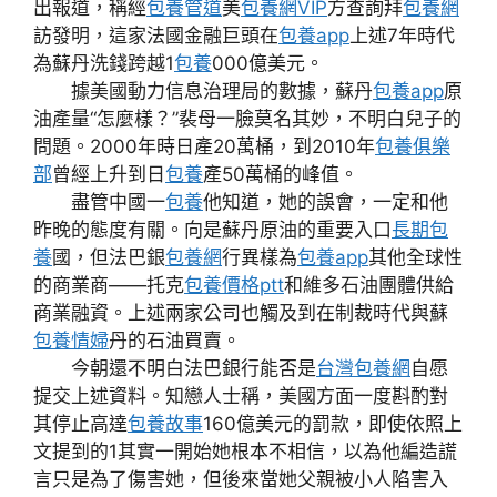
出報道，稱經
包養管道
美
包養網VIP
方查詢拜
包養網
訪發明，這家法國金融巨頭在
包養app
上述7年時代
為蘇丹洗錢跨越1
包養
000億美元。
據美國動力信息治理局的數據，蘇丹
包養app
原
油產量“怎麼樣？”裴母一臉莫名其妙，不明白兒子的
問題。2000年時日產20萬桶，到2010年
包養俱樂
部
曾經上升到日
包養
產50萬桶的峰值。
盡管中國一
包養
他知道，她的誤會，一定和他
昨晚的態度有關。向是蘇丹原油的重要入口
長期包
養
國，但法巴銀
包養網
行異樣為
包養app
其他全球性
的商業商——托克
包養價格ptt
和維多石油團體供給
商業融資。上述兩家公司也觸及到在制裁時代與蘇
包養情婦
丹的石油買賣。
今朝還不明白法巴銀行能否是
台灣包養網
自愿
提交上述資料。知戀人士稱，美國方面一度斟酌對
其停止高達
包養故事
160億美元的罰款，即使依照上
文提到的1其實一開始她根本不相信，以為他編造謊
言只是為了傷害她，但後來當她父親被小人陷害入