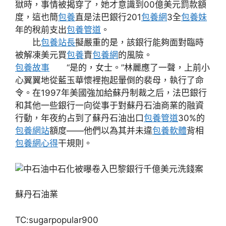
獄時，事情被揭穿了，她才意識到00億美元罰款額
度，這也簡
包養
直是法巴銀行201
包養網
3全
包養妹
年的稅前支出
包養管道
。
比
包養站長
擬嚴重的是，該銀行能夠面對臨時
被解凍美元買
包養
賣
包養網
的風險。
包養故事
“是的，女士。”林麗應了一聲，上前小
心翼翼地從藍玉華懷裡抱起暈倒的裴母，執行了命
令。在1997年美國強加給蘇丹制裁之后，法巴銀行
和其他一些銀行一向從事于對蘇丹石油商業的融資
行動，年夜約占到了蘇丹石油出口
包養管道
30%的
包養網站
額度——他們以為其并未違
包養軟體
背相
包養網心得
干規則。
蘇丹石油業
TC:sugarpopular900