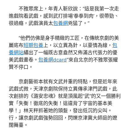
不雅眾席上，年青人靳欣說：“這是我第一次走
進戲院看武戲，感到武打排場‘拳拳到肉’，很帶勁、
很過癮，武戲演員太
包養網
兇猛了。”
“他們仿佛是身手精緻的工匠，在傳統京劇的美
麗底布
短期包養
上，以立異為針，以豪情為線，
包
養網站
繡出了一幅既古意盎然又佈滿古代張力的優
美武戲畫卷。
包養網dcard
”來自北京的不雅眾張耀
贊不停口。
京劇藝術本就有文武并重的特點，但是近年來
武戲式微，天津京劇院保持立異傳承津門武戲，此
次創排的《潞安忠魂》就是頂風起“武”的又一個勝利
實「失衡！徹底的失衡！這違背了宇宙的基本美
學！」林天秤抓著她的頭髮，發出低沉的尖叫。
行，讓京劇武戲強勢回回，閃爍京津冀大師庭的遼
闊舞臺。