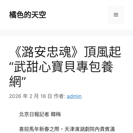
跳
至
橘色的天空
選
主
要
單
內
容
《潞安忠魂》頂風起
“武甜心寶貝專包養
網”
2026 年 2 月 18 日
作者:
admin
北京日報記者 韓梅
喜迎馬年新春之際，天津濱湖劇院內貴賓滿