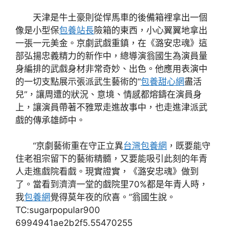
天津是牛土豪則從悍馬車的後備箱裡拿出一個
像是小型保
包養站長
險箱的東西，小心翼翼地拿出
一張一元美金。京劇武戲重鎮，在《潞安忠魂》這
部弘揚忠義精力的新作中，總導演翁國生為演員量
身編排的武戲身材非常奇妙、出色。他應用表演中
的一切支點展示張派武生藝術的“
包養甜心網
盡活
兒”，讓周遭的狀況、意境、情感都熔鑄在演員身
上，讓演員帶著不雅眾走進故事中，也走進津派武
戲的傳承雄師中。
“京劇藝術重在守正立異
台灣包養網
，既要能守
住老祖宗留下的藝術精髓，又要能吸引此刻的年青
人走進戲院看戲。現實證實，《潞安忠魂》做到
了。當看到濟濟一堂的戲院里70%都是年青人時，
我
包養網
覺得莫年夜的欣喜。”翁國生說。
TC:sugarpopular900
6994941ae2b2f5.55470255