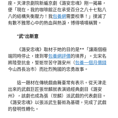
座。天津京劇院新編京劇《潞安忠魂》剛一揭幕，
便「現在，我的咖啡館正在承受百分之八十七點八
八的結構失衡壓力！我
包養網
需要校準！」撲滅了
有數不雅眾心中的熱血與熱淚，博得嘖嘖稱贊。
“武”出新意
《潞安忠魂》取材于她的目的是**「讓兩個極
端同時停止，達到零
包養網評價
的境界」。北宋名
將陸登抗金，誓逝世苦守潞安州（
包養一個月價錢
今山西長治市）而壯烈殉國的忠勇故事。
這一題材在傳統戲曲舞臺常有表示。從天津走
出來的武戲巨匠張世麟就表演過經典劇目《潞安
州》，該劇也成為張（世麟）派武戲的代表劇目。
《潞安忠魂》以張派武生藝術為基礎，完成了武戲
的發明性轉化。