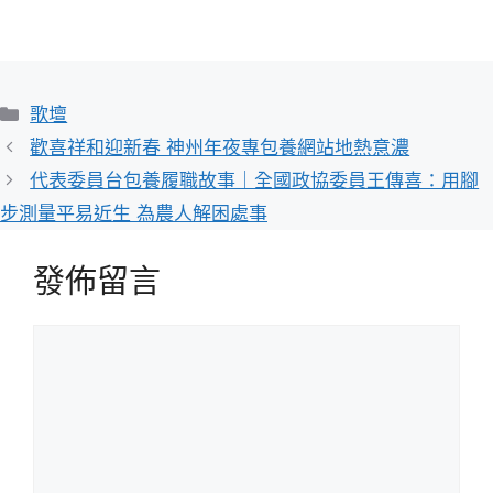
分
歌壇
類
歡喜祥和迎新春 神州年夜專包養網站地熱意濃
代表委員台包養履職故事｜全國政協委員王傳喜：用腳
步測量平易近生 為農人解困處事
發佈留言
留
言