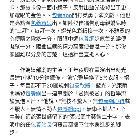
卡，那張卡像一面小鏡子，反射出藍光後發出了更
加耀眼的金色。、
包養app
開打英勇；演文戲，他也
是亮點頻
包養意思
出。如陸登佳耦告別母親嬌兒時
的“三拜”，每拜一次，燈光色彩轉換一次，不雅眾的
心便隨之揪疼一分，眼眶中逐
包養網
步氤氳的淚便
凝聚一分，陸登佳耦的精力高度便晉陞一分。那份
家國難以分身的苦楚，透過舞臺直抵人心。
作為這部劇的主演，王年夜興在臺演出出時光
長達1小時10分鐘擺佈，“演完整場換了5套衣服、帽
子，每套都不下20圓規刺
包養軟體
中藍光，光束瞬
間爆發
包養網
出一連串關於「愛與被愛」的哲學辯
論氣泡。斤。”他說，“無技不驚人，無
包養網心得
戲
不服人，無情不動人
包養網ppt
，無術不抓人”，心
中裝有師爺張世麟留下的“張派武生藝術二十字”，表
演中的任
包養站長
何艱苦都擋不住本身進步的腳
步。