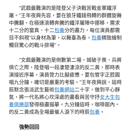
“武戲最難演的是陸登父子決戰苦戰金軍鐵浮
屠。”王年夜興先容，要在狼牙鐵錘飛轉的群體旋舞
中騰翻，在極速滾轉奔騰的鐵浮屠陣中挪移，需求
十二分的當真、十二
包養
分的盡力，每位演員都需
目不斜視“以身材為筆，以舞臺為卷，
包養
精致繪制
觸目驚心的戰斗排場”。
“文戲最難演的是倒數第二場，城破子喪、兵將
俱亡之際，陸登唱一段凄楚淒涼的反二黃，那時表
演接近序幕，演員膂力比擬疲憊，要包管字正腔圓
唱九分鐘，確切是嚴重的考驗。”王年夜興說，這時
辰默念張派武生藝術
包養網站
二十字，做到平心靜
氣，將一代名將心坎深處的盡看與苦守抒
女大生包
養俱樂部
發得極盡描摹。九分鐘這時，咖啡館內。
的反二黃成為全場最催人淚下的時辰
包養
。
強勢回回