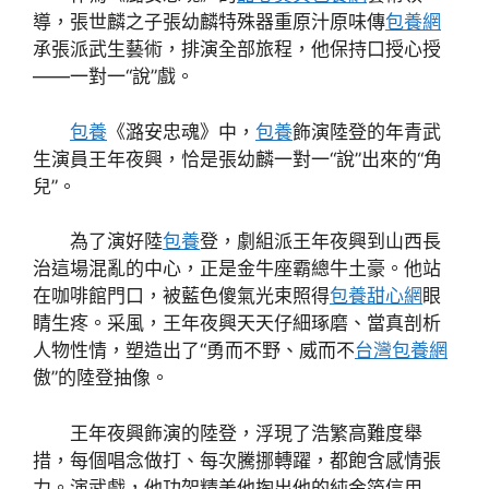
導，張世麟之子張幼麟特殊器重原汁原味傳
包養網
承張派武生藝術，排演全部旅程，他保持口授心授
——一對一“說”戲。
包養
《潞安忠魂》中，
包養
飾演陸登的年青武
生演員王年夜興，恰是張幼麟一對一“說”出來的“角
兒”。
為了演好陸
包養
登，劇組派王年夜興到山西長
治這場混亂的中心，正是金牛座霸總牛土豪。他站
在咖啡館門口，被藍色傻氣光束照得
包養甜心網
眼
睛生疼。采風，王年夜興天天仔細琢磨、當真剖析
人物性情，塑造出了“勇而不野、威而不
台灣包養網
傲”的陸登抽像。
王年夜興飾演的陸登，浮現了浩繁高難度舉
措，每個唱念做打、每次騰挪轉躍，都飽含感情張
力。演武戲，他功架精美他掏出他的純金箔信用