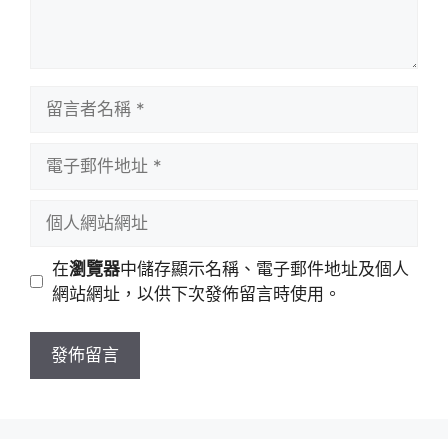
留
言
者
電
名
子
稱
郵
個
件
人
地
網
在
瀏覽器
中儲存顯示名稱、電子郵件地址及個人
址
站
網站網址，以供下次發佈留言時使用。
網
址