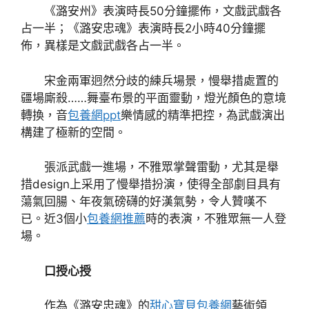
《潞安州》表演時長50分鐘擺佈，文戲武戲各
占一半；《潞安忠魂》表演時長2小時40分鐘擺
佈，異樣是文戲武戲各占一半。
宋金兩軍迥然分歧的練兵場景，慢舉措處置的
疆場廝殺……舞臺布景的平面靈動，燈光顏色的意境
轉換，音
包養網ppt
樂情感的精準把控，為武戲演出
構建了極新的空間。
張派武戲一進場，不雅眾掌聲雷動，尤其是舉
措design上采用了慢舉措扮演，使得全部劇目具有
蕩氣回腸、年夜氣磅礴的好漢氣勢，令人贊嘆不
已。近3個小
包養網推薦
時的表演，不雅眾無一人登
場。
口授心授
作為《潞安忠魂》的
甜心寶貝包養網
藝術領