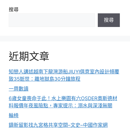
搜尋
搜尋
近期文章
知戀人講述越南下龍灣游船JIUYI俱意室內設計傾覆
致35逝世：離地獄島30分鐘旅程
一周數讀
6歲女童喪命于此！水上樂園有六OSDER奧斯德材
料報價年夜風險點，專家提示：溺水與深淺無關
輪椅
鑄新留影找九宮格共享空間–文史–中國作家網