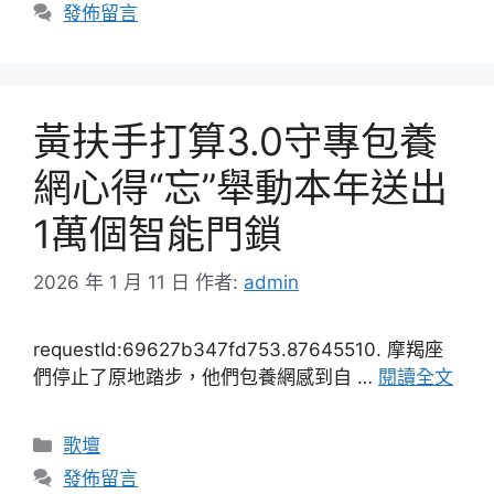
類
發佈留言
黃扶手打算3.0守專包養
網心得“忘”舉動本年送出
1萬個智能門鎖
2026 年 1 月 11 日
作者:
admin
requestId:69627b347fd753.87645510. 摩羯座
們停止了原地踏步，他們包養網感到自 …
閱讀全文
分
歌壇
類
發佈留言