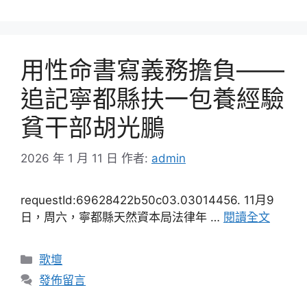
用性命書寫義務擔負——
追記寧都縣扶一包養經驗
貧干部胡光鵬
2026 年 1 月 11 日
作者:
admin
requestId:69628422b50c03.03014456. 11月9
日，周六，寧都縣天然資本局法律年 …
閱讀全文
分
歌壇
類
發佈留言