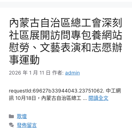
內蒙古自治區總工會深刻
社區展開訪問專包養網站
慰勞、文藝表演和志愿辦
事運動
2026 年 1 月 11 日
作者:
admin
requestId:69627b33944043.23751062. 中工網
訊 10月18日，內蒙古自治區總工 …
閱讀全文
分
歌壇
類
發佈留言