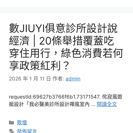
數JIUYI俱意診所設計說
經濟 | 20條舉措覆蓋吃
穿住用行，綠色消費若何
享政策紅利？
2026 年 1 月 11 日
作者:
admin
requestId:69627b3766f6b1.73171547. 侘寂風遊
艇設計「我必醫美診所設計禪風室內 …
閱讀全文
分
歌壇
類
發佈留言