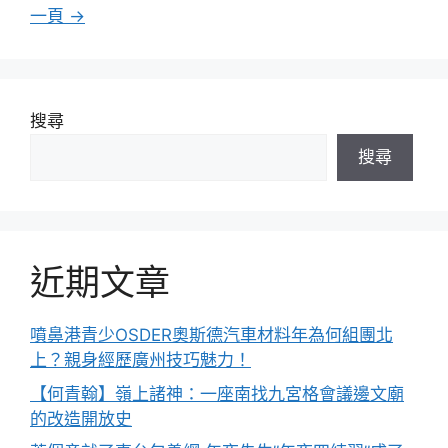
面
面
面
面
面
一頁
→
搜尋
搜尋
近期文章
噴鼻港青少OSDER奧斯德汽車材料年為何組團北
上？親身經歷廣州技巧魅力！
【何青翰】嶺上諸神：一座南找九宮格會議邊文廟
的改造開放史