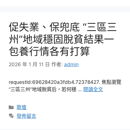
促失業、保兜底 “三區三
州”地域穩固脫貧結果一
包養行情各有打算
2026 年 1 月 11 日
作者:
admin
requestId:69628420a3fdb4.72378427. 焦點瀏覽
“三區三州”地域脫貧后，若何穩 …
閱讀全文
分
歌壇
類
發佈留言