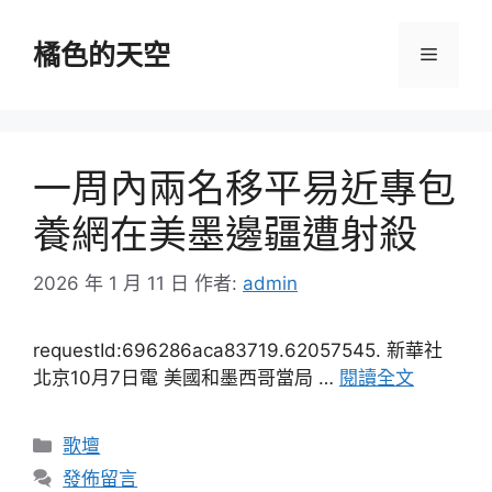
跳
至
橘色的天空
選
主
要
單
內
容
一周內兩名移平易近專包
養網在美墨邊疆遭射殺
2026 年 1 月 11 日
作者:
admin
requestId:696286aca83719.62057545. 新華社
北京10月7日電 美國和墨西哥當局 …
閱讀全文
分
歌壇
類
發佈留言