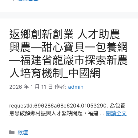
返鄉創新創業 人才助農
興農—甜心寶貝一包養網
—福建省龍巖市探索新農
人培育機制_中國網
2026 年 1 月 11 日
作者:
admin
requestId:696286a68e6204.01053290. 為包養
意思破解鄉村振興人才緊缺問題，福建 …
閱讀全文
分
歌壇