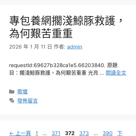
專包養網擱淺鯨豚救護，
為何艱苦重重
2026 年 1 月 11 日
作者:
admin
requestId:69627b328ca1e5.66203840. 原題
目：擱淺鯨豚救護，為何艱苦重重 光亮 …
閱讀全文
分
歌壇
類
發佈留言
頁
頁
頁
頁
頁
←
上一頁
1
...
371
372
373
...
390
下