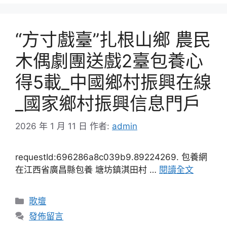
“方寸戲臺”扎根山鄉 農民
木偶劇團送戲2臺包養心
得5載_中國鄉村振興在線
_國家鄉村振興信息門戶
2026 年 1 月 11 日
作者:
admin
requestId:696286a8c039b9.89224269. 包養網
在江西省廣昌縣包養 塘坊鎮淇田村 …
閱讀全文
分
歌壇
類
發佈留言