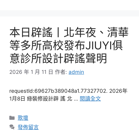
本日辟謠丨北年夜、清華
等多所高校發布JIUYI俱
意診所設計辟謠聲明
2026 年 1 月 11 日
作者:
admin
requestId:69627b389048a1.77327702. 2026年
1月8日 綠裝修設計辟 謠 北 …
閱讀全文
分
歌壇
類
發佈留言